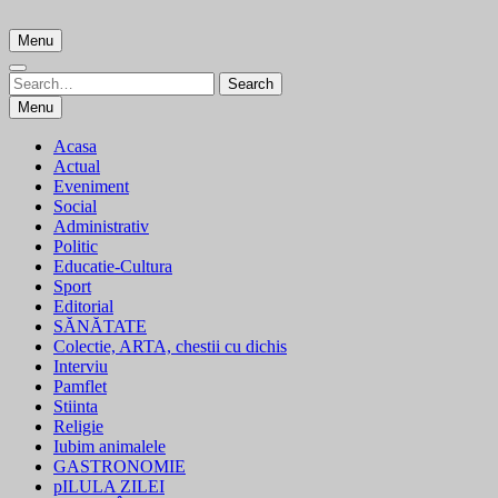
Skip
to
Menu
content
Search
Search
for:
Menu
Acasa
Actual
Eveniment
Social
Administrativ
Politic
Educatie-Cultura
Sport
Editorial
SĂNĂTATE
Colectie, ARTA, chestii cu dichis
Interviu
Pamflet
Stiinta
Religie
Iubim animalele
GASTRONOMIE
pILULA ZILEI