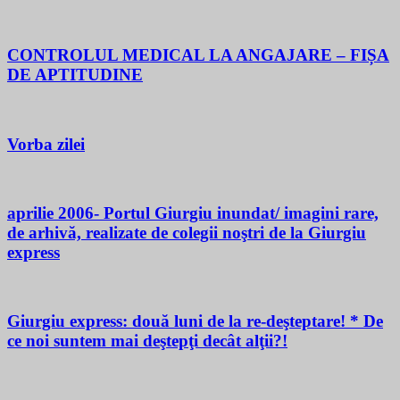
CONTROLUL MEDICAL LA ANGAJARE – FIȘA
DE APTITUDINE
Vorba zilei
aprilie 2006- Portul Giurgiu inundat/ imagini rare,
de arhivă, realizate de colegii noştri de la Giurgiu
express
Giurgiu express: două luni de la re-deşteptare! * De
ce noi suntem mai deştepţi decât alţii?!