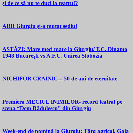
şi de ce să nu te duci la teatru!?
ARR Giurgiu şi-a mutat sediul
ASTĂZI: Mare meci mare la Giurgiu/ F.C. Dinamo
1948 București vs A.F.C. Unirea Slobozia
NICHIFOR CRAINIC – 50 de ani de eternitate
Premiera MECIUL INIMILOR- record teatral pe
scena “Dem Rădulescu” din Giurgiu
Week-end de pomină la Giurgiu: Târg agricol, Gala