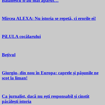
Bălănescu n-au mai apărut…
Mircea ALEXA: Nu istoria se repetă, ci erorile ei!
PiLULA cocălarului
Beţivul
Giurgiu- din nou în Europa: caprele şi păşunile ne
scot la liman!
Ca jurnalist, dacă nu eşti responsabil şi cinstit
păcăleşti istoria