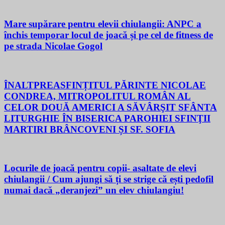
Mare supărare pentru elevii chiulangii: ANPC a
închis temporar locul de joacă și pe cel de fitness de
pe strada Nicolae Gogol
ÎNALTPREASFINȚITUL PĂRINTE NICOLAE
CONDREA, MITROPOLITUL ROMÂN AL
CELOR DOUĂ AMERICI A SĂVÂRŞIT SFÂNTA
LITURGHIE ÎN BISERICA PAROHIEI SFINŢII
MARTIRI BRÂNCOVENI ȘI SF. SOFIA
Locurile de joacă pentru copii- asaltate de elevi
chiulangii / Cum ajungi să ți se strige că ești pedofil
numai dacă „deranjezi” un elev chiulangiu!