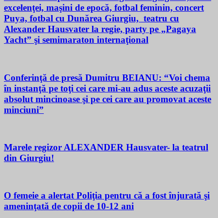
excelenţei, maşini de epocă, fotbal feminin, concert
Puya, fotbal cu Dunărea Giurgiu, teatru cu
Alexander Hausvater la regie, party pe „Pagaya
Yacht” şi semimaraton internaţional
Conferinţă de presă Dumitru BEIANU: “Voi chema
în instanţă pe toţi cei care mi-au adus aceste acuzaţii
absolut mincinoase şi pe cei care au promovat aceste
minciuni”
Marele regizor ALEXANDER Hausvater- la teatrul
din Giurgiu!
O femeie a alertat Poliţia pentru că a fost înjurată şi
ameninţată de copii de 10-12 ani