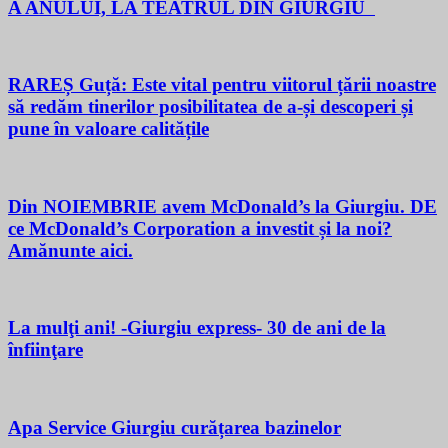
A ANULUI, LA TEATRUL DIN GIURGIU
RAREȘ Guță: Este vital pentru viitorul țării noastre
să redăm tinerilor posibilitatea de a-și descoperi și
pune în valoare calitățile
Din NOIEMBRIE avem McDonald’s la Giurgiu. DE
ce McDonald’s Corporation a investit și la noi?
Amănunte aici.
La mulţi ani! -Giurgiu express- 30 de ani de la
înfiinţare
Apa Service Giurgiu curățarea bazinelor