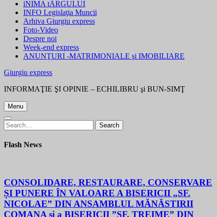
iNIMA tÂRGULUI
INFO Legislaţia Muncii
Arhiva Giurgiu express
Foto-Video
Despre noi
Week-end express
ANUNŢURI -MATRIMONIALE şi IMOBILIARE
Giurgiu express
INFORMAŢIE ŞI OPINIE – ECHILIBRU şi BUN-SIMŢ
Menu
Search
Search
for:
Flash News
CONSOLIDARE, RESTAURARE, CONSERVARE
ȘI PUNERE ÎN VALOARE A BISERICII „SF.
NICOLAE” DIN ANSAMBLUL MĂNĂSTIRII
COMANA și a BISERICII ”SF. TREIME” DIN