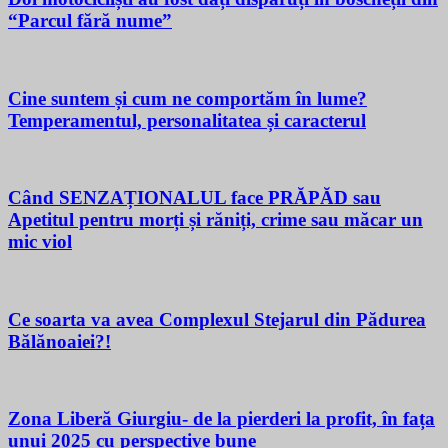
“Parcul fără nume”
Cine suntem și cum ne comportăm în lume?
Temperamentul, personalitatea și caracterul
Când SENZAȚIONALUL face PRĂPĂD sau
Apetitul pentru morți și răniți, crime sau măcar un
mic viol
Ce soarta va avea Complexul Stejarul din Pădurea
Bălănoaiei?!
Zona Liberă Giurgiu- de la pierderi la profit, în fața
unui 2025 cu perspective bune