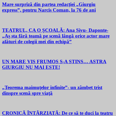
Mare surpriză din partea redacţiei „Giurgiu
express”, pentru Narcis Coman, la 76 de ani
TEATRUL, CA O ŞCOALĂ: Ana Sivu- Daponte-
„Aș sta fără teamă pe scenă lângă orice actor mare
alături de colegii mei din echipă”
UN MARE VIS FRUMOS S-A STINS… ASTRA
GIURGIU NU MAI ESTE!
„Teorema maimuţelor infinite”- un zâmbet trist
dinspre scenă spre viaţă
CRONICĂ ÎNTÂRZIATĂ: De ce să te duci la teatru