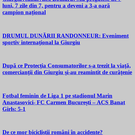
luni, 7 zile din 7, pentru a deveni a 3-a oară
campion naţional
DRUMUL DUNĂRII RANDONNEUR: Eveniment
sportiv internaţional la Giurgiu
După ce Protecţia Consumatorilor s-a trezit la viaţă,
comercianţii din Giurgiu şi-au reamintit de curăţenie
Fotbal feminin de Liga 1 pe stadionul Marin
Anastasovici- FC Carmen București – ACS Banat
Girls: 5-1
De ce mor bicicliştii români în accidente?