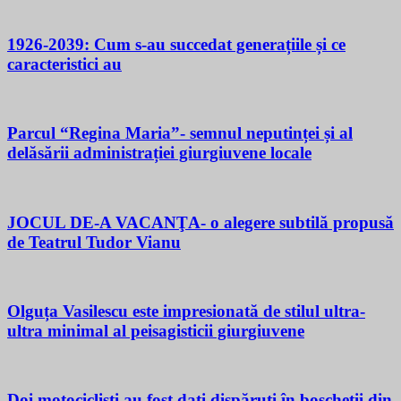
1926-2039: Cum s-au succedat generațiile și ce
caracteristici au
Parcul “Regina Maria”- semnul neputinței și al
delăsării administrației giurgiuvene locale
JOCUL DE-A VACANŢA- o alegere subtilă propusă
de Teatrul Tudor Vianu
Olguța Vasilescu este impresionată de stilul ultra-
ultra minimal al peisagisticii giurgiuvene
Doi motocicliști au fost dați dispăruți în boscheții din