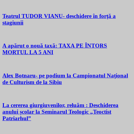
Teatrul TUDOR VIANU- deschidere în forţă a
stagiunii
A apărut o nouă taxă: TAXA PE ÎNTORS
MORTUL LA 5 ANI
Alex Botnaru- pe podium la Campionatul Naţional
de Culturism de la Sibiu
La cererea giurgiuvenilor, reluăm : Deschiderea
anului școlar la Seminarul Teologic „Teoctist
Patriarhul”