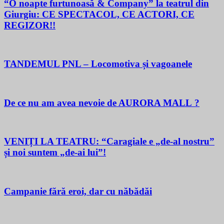
“O noapte furtunoasă & Company” la teatrul din
Giurgiu: CE SPECTACOL, CE ACTORI, CE
REGIZOR!!
TANDEMUL PNL – Locomotiva și vagoanele
De ce nu am avea nevoie de AURORA MALL ?
VENIȚI LA TEATRU: “Caragiale e „de-al nostru”
și noi suntem „de-ai lui”!
Campanie fără eroi, dar cu năbădăi