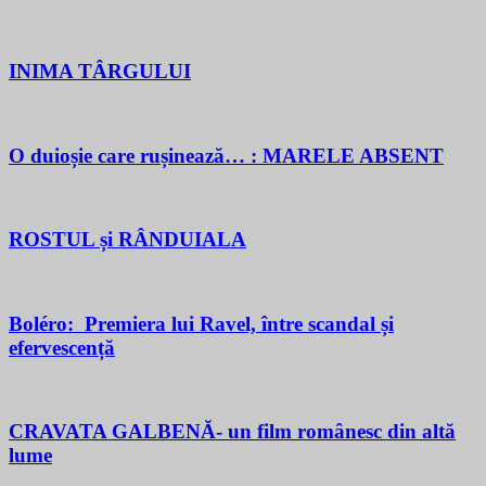
INIMA TÂRGULUI
O duioșie care rușinează… : MARELE ABSENT
ROSTUL și RÂNDUIALA
Boléro: Premiera lui Ravel, între scandal și
efervescență
CRAVATA GALBENĂ- un film românesc din altă
lume