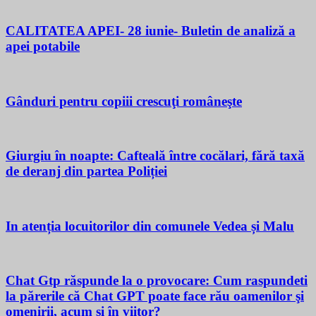
CALITATEA APEI- 28 iunie- Buletin de analiză a
apei potabile
Gânduri pentru copiii crescuţi româneşte
Giurgiu în noapte: Cafteală între cocălari, fără taxă
de deranj din partea Poliției
In atenția locuitorilor din comunele Vedea și Malu
Chat Gtp răspunde la o provocare: Cum raspundeti
la părerile că Chat GPT poate face rău oamenilor şi
omenirii, acum si în viitor?