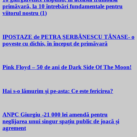
primăvară, la 10 întrebări fundamentale pentru
viitorul nostru (1)
IPOSTAZE de PETRA ŞERBĂNESCU TĂNASE- o
poveste cu dichis, în început de primăvară
Pink Floyd – 50 de ani de Dark Side Of The Moon!
Hai s-o lămurim şi pe-asta: Ce este fericirea?
ANPC Giurgiu -21 000 lei amendă pentru
neglijarea unui singur spațiu public de joacă și
agrement