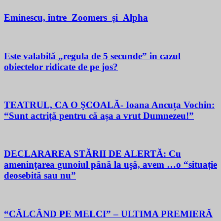
Eminescu, între Zoomers și Alpha
Este valabilă „regula de 5 secunde” in cazul
obiectelor ridicate de pe jos?
TEATRUL, CA O ŞCOALĂ- Ioana Ancuța Vochin:
“Sunt actriță pentru că așa a vrut Dumnezeu!”
DECLARAREA STĂRII DE ALERTĂ: Cu
ameninţarea gunoiul până la uşă, avem …o “situație
deosebită sau nu”
“CĂLCÂND PE MELCI” – ULTIMA PREMIERĂ