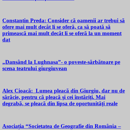
Constantin Preda: Consider că oamenii ar trebui să
ofere mai mult decât li se oferă, ca să poată să
primească mai mult decât li se oferă la un moment
dat
„Dansând la Lughnasa”- o poveste-sărbătoare pe
scena teatrului giurgiuvean
Alex Cioacă: Lumea pleacă din Giurgiu, dar nu de
sărăcie, pentru că pleacă şi cei înstăriţi. Mai
degrabă, se pleacă din lipsa de oportunităţi reale
Asociația “Societatea de Geografie din România –