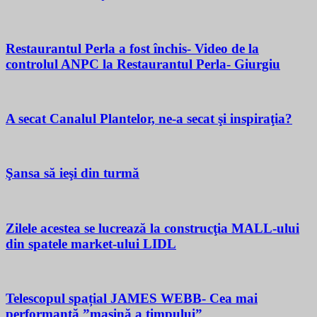
Restaurantul Perla a fost închis- Video de la
controlul ANPC la Restaurantul Perla- Giurgiu
A secat Canalul Plantelor, ne-a secat şi inspiraţia?
Şansa să ieşi din turmă
Zilele acestea se lucrează la construcţia MALL-ului
din spatele market-ului LIDL
Telescopul spațial JAMES WEBB- Cea mai
performantă ”mașină a timpului”