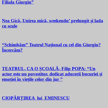
Filiala Giurgiu”
Nea Gică, Unirea mică, weekendu’ prelungit și lada
cu scule
“Schimbăm” Teatrul Național cu cel din Giurgiu?
Încercăm?
TEATRUL, CA O ȘCOALĂ- Filip POPA: “Un
actor este un povestitor, dedicat aducerii bucuriei și
emoției în viețile celor din jur ”
CIOPÂRȚIREA lui EMINESCU