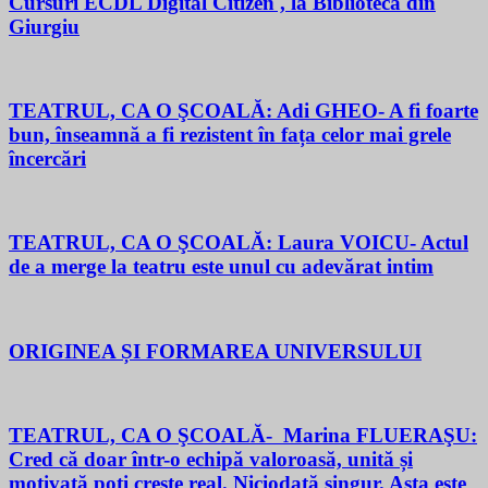
Cursuri ECDL Digital Citizen , la Biblioteca din
Giurgiu
TEATRUL, CA O ŞCOALĂ: Adi GHEO- A fi foarte
bun, înseamnă a fi rezistent în fața celor mai grele
încercări
TEATRUL, CA O ŞCOALĂ: Laura VOICU- Actul
de a merge la teatru este unul cu adevărat intim
ORIGINEA ȘI FORMAREA UNIVERSULUI
TEATRUL, CA O ŞCOALĂ- Marina FLUERAŞU:
Cred că doar într-o echipă valoroasă, unită și
motivată poți crește real. Niciodată singur. Asta este