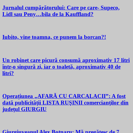
Jurnalul cumpărătorului: Care pe care- Supeco,
Lidl sau Peny…bila de la Kauffland?
Iubito, vine toamna, ce punem la borcan?!
Un robinet care picură consumă aproximativ 17 litri
într-o singură zi, iar o toaletă, aproximativ 40 de
litri?
Operațiunea „AFARĂ CU CARCALACII”: A fost
dată publicităţii LISTA RUŞINII comercianţilor din
judeţul GIURGIU
Giurgiuveanul Alex Botnaru: Mă pregătesc de 7