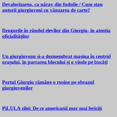
Devalorizarea, ca nărav din fudulie / Cum stau
autorii giurgiuveni cu vânzarea de carte?
Drogurile în rândul elevilor din Giurgiu- în atenția
oficialităților
Un giurgiuvean și-a dezmembrat mașina în centrul
orașului, în parcarea blocului și o vinde pe bucăți
Portul Giurgiu rămâne o rușine pe obrazul
giurgiuvenilor
PiLULA zilei: De ce americanii mor mai fericiți