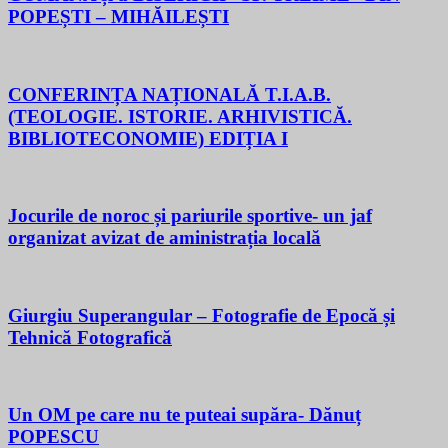
POPEȘTI – MIHĂILEȘTI
CONFERINȚA NAȚIONALĂ T.I.A.B.
(TEOLOGIE. ISTORIE. ARHIVISTICĂ.
BIBLIOTECONOMIE) EDIȚIA I
Jocurile de noroc și pariurile sportive- un jaf
organizat avizat de aministrația locală
Giurgiu Superangular – Fotografie de Epocă și
Tehnică Fotografică
Un OM pe care nu te puteai supăra- Dănuț
POPESCU