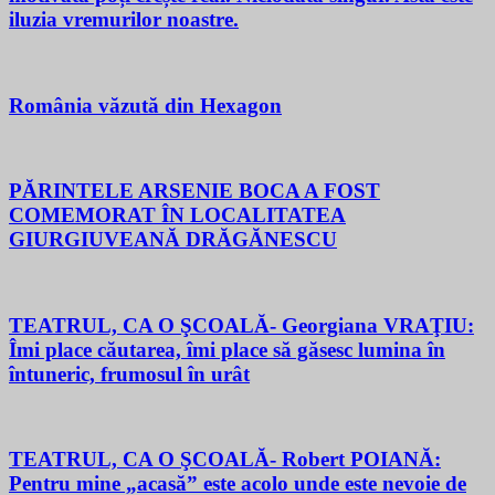
iluzia vremurilor noastre.
România văzută din Hexagon
PĂRINTELE ARSENIE BOCA A FOST
COMEMORAT ÎN LOCALITATEA
GIURGIUVEANĂ DRĂGĂNESCU
TEATRUL, CA O ŞCOALĂ- Georgiana VRAŢIU:
Îmi place căutarea, îmi place să găsesc lumina în
întuneric, frumosul în urât
TEATRUL, CA O ŞCOALĂ- Robert POIANĂ:
Pentru mine „acasă” este acolo unde este nevoie de