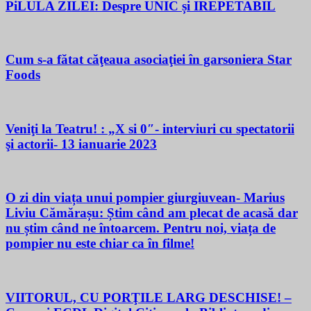
PiLULA ZILEI: Despre UNIC și IREPETABIL
Cum s-a fătat căţeaua asociaţiei în garsoniera Star
Foods
Veniţi la Teatru! : „X si 0″- interviuri cu spectatorii
şi actorii- 13 ianuarie 2023
O zi din viața unui pompier giurgiuvean- Marius
Liviu Cămărașu: Știm când am plecat de acasă dar
nu știm când ne întoarcem. Pentru noi, viața de
pompier nu este chiar ca în filme!
VIITORUL, CU PORŢILE LARG DESCHISE! –