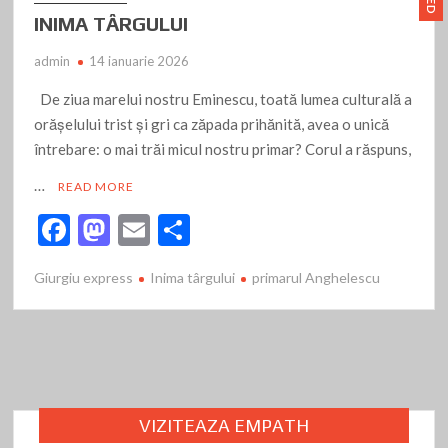
INIMA TÂRGULUI
admin
14 ianuarie 2026
De ziua marelui nostru Eminescu, toată lumea culturală a
orășelului trist și gri ca zăpada prihănită, avea o unică
întrebare: o mai trăi micul nostru primar? Corul a răspuns,
…
READ MORE
F
M
E
P
ac
as
m
ar
Giurgiu express
Inima târgului
primarul Anghelescu
e
to
ai
ta
b
d
l
je
o
o
az
o
n
ă
k
VIZITEAZA EMPATH