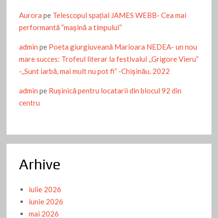
Aurora
pe
Telescopul spațial JAMES WEBB- Cea mai
performantă ”mașină a timpului”
admin
pe
Poeta giurgiuveană Marioara NEDEA- un nou
mare succes: Trofeul literar la festivalul ,,Grigore Vieru”
-,,Sunt iarbă, mai mult nu pot fi” -Chişinău, 2022
admin
pe
Ruşinică pentru locatarii din blocul 92 din
centru
Arhive
iulie 2026
iunie 2026
mai 2026