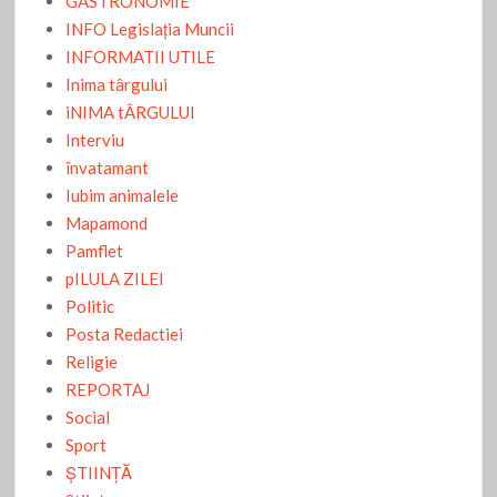
GASTRONOMIE
INFO Legislaţia Muncii
INFORMATII UTILE
Inima târgului
iNIMA tÂRGULUI
Interviu
învatamant
Iubim animalele
Mapamond
Pamflet
pILULA ZILEI
Politic
Posta Redactiei
Religie
REPORTAJ
Social
Sport
ŞTIINŢĂ