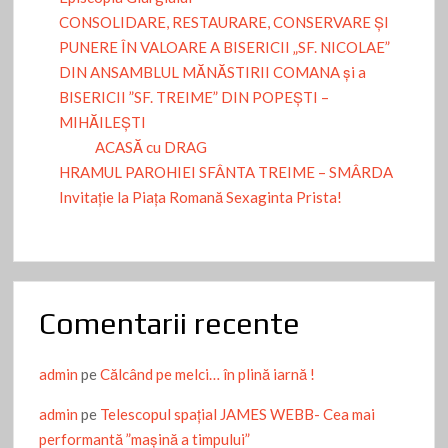
CONSOLIDARE, RESTAURARE, CONSERVARE ȘI
PUNERE ÎN VALOARE A BISERICII „SF. NICOLAE”
DIN ANSAMBLUL MĂNĂSTIRII COMANA și a
BISERICII ”SF. TREIME” DIN POPEȘTI –
MIHĂILEȘTI
ACASĂ cu DRAG
HRAMUL PAROHIEI SFÂNTA TREIME – SMÂRDA
Invitație la Piața Romană Sexaginta Prista!
Comentarii recente
admin
pe
Călcând pe melci… în plină iarnă !
admin
pe
Telescopul spațial JAMES WEBB- Cea mai
performantă ”mașină a timpului”