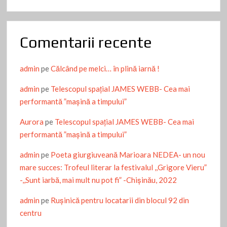
Comentarii recente
admin
pe
Călcând pe melci… în plină iarnă !
admin
pe
Telescopul spațial JAMES WEBB- Cea mai
performantă ”mașină a timpului”
Aurora
pe
Telescopul spațial JAMES WEBB- Cea mai
performantă ”mașină a timpului”
admin
pe
Poeta giurgiuveană Marioara NEDEA- un nou
mare succes: Trofeul literar la festivalul ,,Grigore Vieru”
-,,Sunt iarbă, mai mult nu pot fi” -Chişinău, 2022
admin
pe
Ruşinică pentru locatarii din blocul 92 din
centru