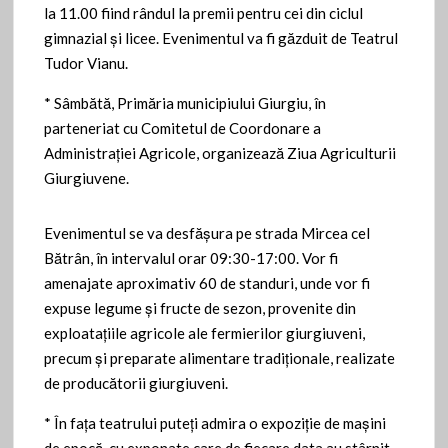
la 11.00 fiind rândul la premii pentru cei din ciclul
gimnazial şi licee. Evenimentul va fi găzduit de Teatrul
Tudor Vianu.
* Sâmbătă, Primăria municipiului Giurgiu, în
parteneriat cu Comitetul de Coordonare a
Administrației Agricole, organizează Ziua Agriculturii
Giurgiuvene.
Evenimentul se va desfășura pe strada Mircea cel
Bătrân, în intervalul orar 09:30-17:00. Vor fi
amenajate aproximativ 60 de standuri, unde vor fi
expuse legume și fructe de sezon, provenite din
exploatațiile agricole ale fermierilor giurgiuveni,
precum și preparate alimentare tradiționale, realizate
de producătorii giurgiuveni.
* În faţa teatrului puteţi admira o expoziţie de maşini
de epocă, cu exponate care de fiecare data au stârnit