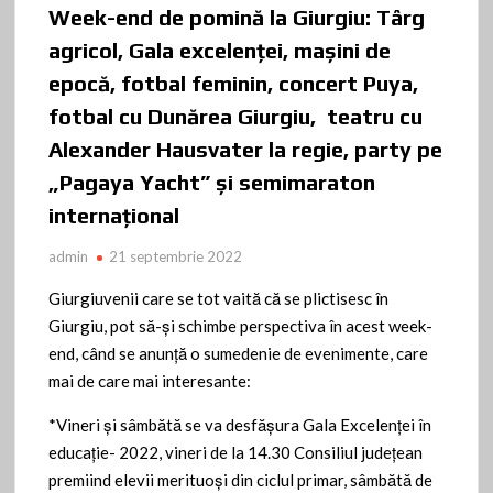
Week-end de pomină la Giurgiu: Târg
agricol, Gala excelenţei, maşini de
epocă, fotbal feminin, concert Puya,
fotbal cu Dunărea Giurgiu, teatru cu
Alexander Hausvater la regie, party pe
„Pagaya Yacht” şi semimaraton
internaţional
admin
21 septembrie 2022
Giurgiuvenii care se tot vaită că se plictisesc în
Giurgiu, pot să-şi schimbe perspectiva în acest week-
end, când se anunţă o sumedenie de evenimente, care
mai de care mai interesante:
*Vineri şi sâmbătă se va desfăşura Gala Excelenţei în
educaţie- 2022, vineri de la 14.30 Consiliul judeţean
premiind elevii merituoşi din ciclul primar, sâmbătă de