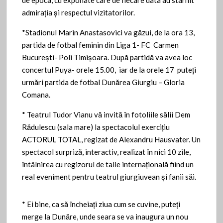
admiraţia şi respectul vizitatorilor.
*Stadionul Marin Anastasovici va găzui, de la ora 13,
partida de fotbal feminin din Liga 1- FC Carmen
Bucureşti- Poli Timişoara. După partidă va avea loc
concertul Puya- orele 15.00, iar de la orele 17 puteţi
urmări partida de fotbal Dunărea Giurgiu – Gloria
Comana.
* Teatrul Tudor Vianu vă invită în fotoliile sălii Dem
Rădulescu (sala mare) la spectacolul exerciţiu
ACTORUL TOTAL, regizat de Alexandru Hausvater. Un
spectacol surpriză, interactiv, realizat în nici 10 zile,
întâlnirea cu regizorul de talie internaţională fiind un
real eveniment pentru teatrul giurgiuvean şi fanii săi.
* Ei bine, ca să încheiaţi ziua cum se cuvine, puteţi
merge la Dunăre, unde seara se va inaugura un nou