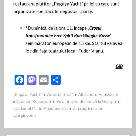
restaurant plutitor „Pagaya Yacht”, prilej cu care sunt
organizate spectacole, degustări, party.
*Duminică, de la ora 11, începe
„Crosul
transfrontalier Free Spirit Run Giurgiu- Russe”
,
semimaraton european de 15 km. Startul va avea
loc din faţa teatrului local Tudor Vianu.
GiB
F
M
E
P
ac
as
m
ar
„Pagaya Yacht”
Actorul total”
Alexandru Hausvaser
e
to
ai
ta
Carmen Bucuresti
Puya
raliu de epocă la Giurgiu
b
d
l
je
stadionul Marin Anastasovici
Ziua agriculturii
giurgiuvene
o
o
az
o
n
ă