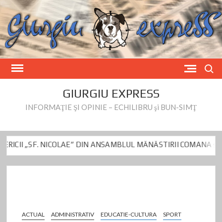
Skip
to
content
Search
GIURGIU EXPRESS
INFORMAŢIE ŞI OPINIE – ECHILIBRU şi BUN-SIMŢ
SF. NICOLAE” DIN ANSAMBLUL MĂNĂSTIRII COMANA și a BISERIC
mitru Beianu este vizat de controlul DNA de azi
Fake News privind
SF. NICOLAE” DIN ANSAMBLUL MĂNĂSTIRII COMANA și a BISERIC
mitru Beianu este vizat de controlul DNA de azi
Fake News privind
ACTUAL
ADMINISTRATIV
EDUCATIE-CULTURA
SPORT