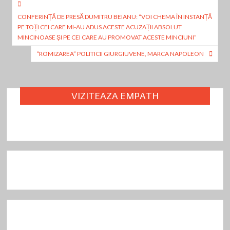
k
Navigare
CONFERINŢĂ DE PRESĂ DUMITRU BEIANU: “VOI CHEMA ÎN INSTANŢĂ
în
PE TOŢI CEI CARE MI-AU ADUS ACESTE ACUZAŢII ABSOLUT
articole
MINCINOASE ŞI PE CEI CARE AU PROMOVAT ACESTE MINCIUNI”
“ROMIZAREA” POLITICII GIURGIUVENE, MARCA NAPOLEON
VIZITEAZA EMPATH