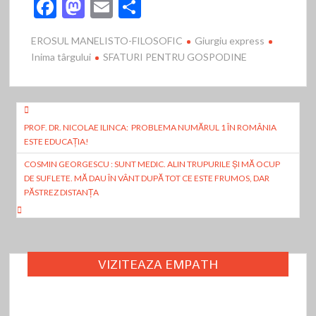
F
M
E
P
ac
as
m
ar
EROSUL MANELISTO-FILOSOFIC
Giurgiu express
e
to
ai
ta
Inima târgului
SFATURI PENTRU GOSPODINE
b
d
l
je
o
o
az
Navigare
o
n
ă
PROF. DR. NICOLAE ILINCA: PROBLEMA NUMĂRUL 1 ÎN ROMÂNIA
în
k
ESTE EDUCAŢIA!
articole
COSMIN GEORGESCU : SUNT MEDIC. ALIN TRUPURILE ŞI MĂ OCUP
DE SUFLETE. MĂ DAU ÎN VÂNT DUPĂ TOT CE ESTE FRUMOS, DAR
PĂSTREZ DISTANŢA
VIZITEAZA EMPATH