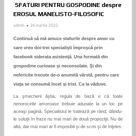
SFATURI PENTRU GOSPODINE despre
EROSUL MANELISTO-FILOSOFIC
admin
26 martie 2022
Continuă să mă amuze stafurile despre amor cu
care vreo doi-trei specialişti împroşcă prin
facebook siderata asistenţă. Una formată din
gospodine curioase şi neconsolate. Şi din
nefericite trecute de-o anumită vârstă, pentru care
viaţa se consumă încet şi trist. Ca la văduve.
La şmecherii ăştia, regula de bază e că toate
nenorocirile amoroase trebuie adunate la un loc pe
aceaşi pagină. Specialistul le tratează pe rând, dându-
le soluţii în fraze nu mai mari de două propoziţii. Nu de
alta, dar mai mari ar fi imposibil şi de scris şi de înţeles.