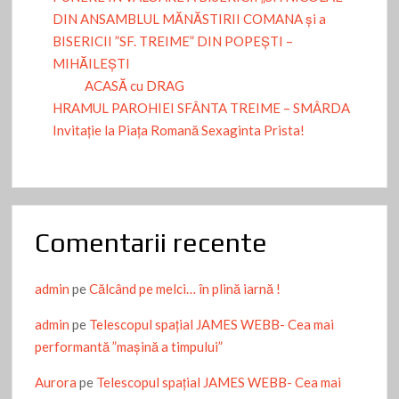
DIN ANSAMBLUL MĂNĂSTIRII COMANA și a
BISERICII ”SF. TREIME” DIN POPEȘTI –
MIHĂILEȘTI
ACASĂ cu DRAG
HRAMUL PAROHIEI SFÂNTA TREIME – SMÂRDA
Invitație la Piața Romană Sexaginta Prista!
Comentarii recente
admin
pe
Călcând pe melci… în plină iarnă !
admin
pe
Telescopul spațial JAMES WEBB- Cea mai
performantă ”mașină a timpului”
Aurora
pe
Telescopul spațial JAMES WEBB- Cea mai