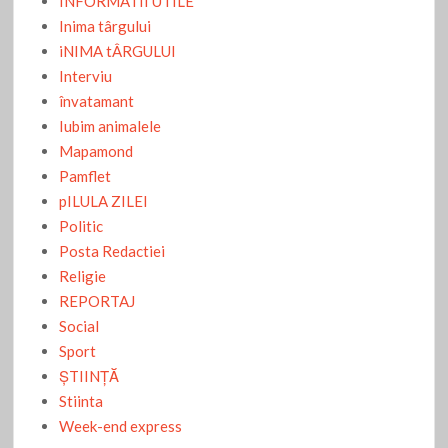
INFORMATII UTILE
Inima târgului
iNIMA tÂRGULUI
Interviu
învatamant
Iubim animalele
Mapamond
Pamflet
pILULA ZILEI
Politic
Posta Redactiei
Religie
REPORTAJ
Social
Sport
ŞTIINŢĂ
Stiinta
Week-end express