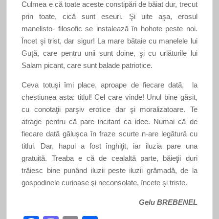
Culmea e că toate aceste constipări de băiat dur, trecut
prin toate, cică sunt eseuri. Şi uite aşa, erosul
manelisto- filosofic se instalează în hohote peste noi.
Încet şi trist, dar sigur! La mare bătaie cu manelele lui
Guţă, care pentru unii sunt doine, şi cu urlăturile lui
Salam picant, care sunt balade patriotice.
Ceva totuşi îmi place, aproape de fiecare dată, la
chestiunea asta: titlul! Cel care vinde! Unul bine găsit,
cu conotaţii parşiv erotice dar şi moralizatoare. Te
atrage pentru că pare incitant ca idee. Numai că de
fiecare dată găluşca în fraze scurte n-are legătură cu
titlul. Dar, hapul a fost înghiţit, iar iluzia pare una
gratuită. Treaba e că de cealaltă parte, băieţii duri
trăiesc bine punând iluzii peste iluzii grămadă, de la
gospodinele curioase şi neconsolate, încete şi triste.
Gelu BREBENEL