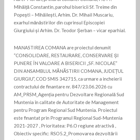
Mihăiță Constantin, parohul bisericii Sf. Treime din
Popești – Mihăilești, Arhim. Dr. Mihail Muscariu,
exarhul mănăstirilor din cuprinsul Episcopiei
Giurgiului și Arhim. Dr. Teodor Șerban – vicar eparhial.
MANASTIREA COMANA are proiectul denumit
“CONSOLIDARE, RESTAURARE, CONSERVARE ȘI
PUNERE ÎN VALOARE A BISERICII „SF. NICOLAE”
DIN ANSAMBLUL MĂNĂSTIRII COMANA, JUDEȚUL
GIURGIU”, COD SMIS 342715, ca urmare a incheierii
contractului de finantare nr. 847/23.06.2026 cu
AM_PRSM_Agenția pentru Dezvoltare Regională Sud
Muntenia în calitate de Autoritate de Management
pentru Program Regional Sud Muntenia. Proiectul
este finantat prin Programul Regional Sud-Muntenia
2021-2027 , Prioritatea: P6.O regiune atractivă ,
Obiectiv specific: RSO5.2_Promovarea dezvoltării