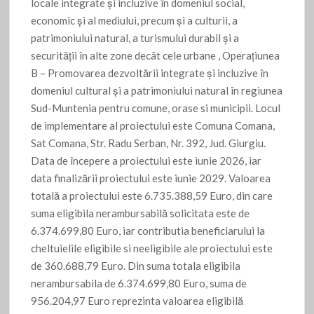
locale integrate și incluzive în domeniul social,
economic și al mediului, precum și a culturii, a
patrimoniului natural, a turismului durabil și a
securității în alte zone decât cele urbane , Operaţiunea
B – Promovarea dezvoltării integrate și incluzive în
domeniul cultural și a patrimoniului natural în regiunea
Sud-Muntenia pentru comune, orase si municipii. Locul
de implementare al proiectului este Comuna Comana,
Sat Comana, Str. Radu Serban, Nr. 392, Jud. Giurgiu.
Data de începere a proiectului este iunie 2026, iar
data finalizării proiectului este iunie 2029. Valoarea
totală a proiectului este 6.735.388,59 Euro, din care
suma eligibila nerambursabilă solicitata este de
6.374.699,80 Euro, iar contributia beneficiarului la
cheltuielile eligibile si neeligibile ale proiectului este
de 360.688,79 Euro. Din suma totala eligibila
nerambursabila de 6.374.699,80 Euro, suma de
956.204,97 Euro reprezinta valoarea eligibilă