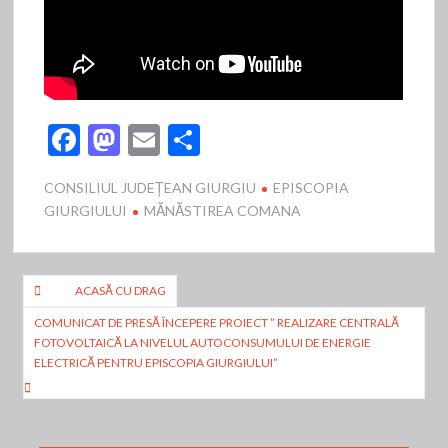
F
M
E
P
ac
as
m
ar
CONSILIUL JUDEȚEAN GIURGIU
EPISCOPIA
e
to
ai
ta
GIURGIULUI
MĂNĂSTIREA COMANA
b
d
l
je
o
o
az
Navigare
o
n
ă
ACASĂ CU DRAG
în
k
COMUNICAT DE PRESĂ ÎNCEPERE PROIECT ” REALIZARE CENTRALĂ
FOTOVOLTAICĂ LA NIVELUL AUTOCONSUMULUI DE ENERGIE
articole
ELECTRICĂ PENTRU EPISCOPIA GIURGIULUI”