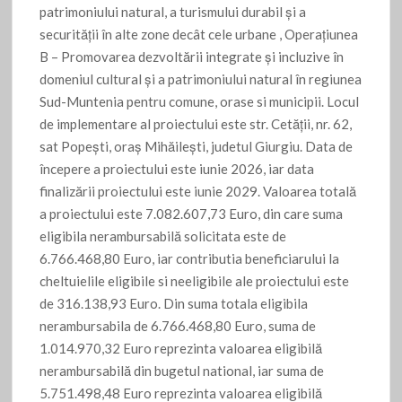
patrimoniului natural, a turismului durabil și a
securității în alte zone decât cele urbane , Operaţiunea
B – Promovarea dezvoltării integrate și incluzive în
domeniul cultural și a patrimoniului natural în regiunea
Sud-Muntenia pentru comune, orase si municipii. Locul
de implementare al proiectului este str. Cetății, nr. 62,
sat Popești, oraș Mihăilești, judetul Giurgiu. Data de
începere a proiectului este iunie 2026, iar data
finalizării proiectului este iunie 2029. Valoarea totală
a proiectului este 7.082.607,73 Euro, din care suma
eligibila nerambursabilă solicitata este de
6.766.468,80 Euro, iar contributia beneficiarului la
cheltuielile eligibile si neeligibile ale proiectului este
de 316.138,93 Euro. Din suma totala eligibila
nerambursabila de 6.766.468,80 Euro, suma de
1.014.970,32 Euro reprezinta valoarea eligibilă
nerambursabilă din bugetul national, iar suma de
5.751.498,48 Euro reprezinta valoarea eligibilă