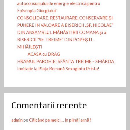
autoconsumului de energie electrică pentru
Episcopia Giurgiului”
CONSOLIDARE, RESTAURARE, CONSERVARE ȘI
PUNERE ÎN VALOARE A BISERICII „SF. NICOLAE”
DIN ANSAMBLUL MĂNĂSTIRII COMANA și a
BISERICII ”SF. TREIME” DIN POPEȘTI –
MIHĂILEȘTI
ACASĂ cu DRAG
HRAMUL PAROHIEI SFÂNTA TREIME – SMÂRDA
Invitație la Piața Romană Sexaginta Prista!
Comentarii recente
admin
pe
Călcând pe melci… în plină iarnă !