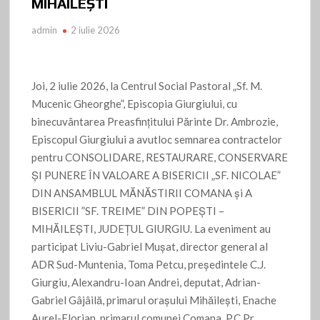
MIHĂILEȘTI
admin
2 iulie 2026
Joi, 2 iulie 2026, la Centrul Social Pastoral „Sf. M.
Mucenic Gheorghe”, Episcopia Giurgiului, cu
binecuvântarea Preasfințitului Părinte Dr. Ambrozie,
Episcopul Giurgiului a avutloc semnarea contractelor
pentru CONSOLIDARE, RESTAURARE, CONSERVARE
ȘI PUNERE ÎN VALOARE A BISERICII „SF. NICOLAE”
DIN ANSAMBLUL MĂNĂSTIRII COMANA și A
BISERICII ”SF. TREIME” DIN POPEȘTI –
MIHĂILEȘTI, JUDEȚUL GIURGIU. La eveniment au
participat Liviu-Gabriel Mușat, director general al
ADR Sud-Muntenia, Toma Petcu, președintele C.J.
Giurgiu, Alexandru-Ioan Andrei, deputat, Adrian-
Gabriel Gâjâilă, primarul orașului Mihăilești, Enache
Aurel-Florian, primarul comunei Comana, P.C Pr.