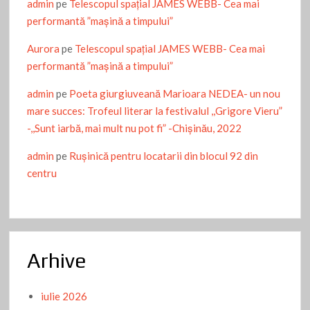
admin
pe
Telescopul spațial JAMES WEBB- Cea mai
performantă ”mașină a timpului”
Aurora
pe
Telescopul spațial JAMES WEBB- Cea mai
performantă ”mașină a timpului”
admin
pe
Poeta giurgiuveană Marioara NEDEA- un nou
mare succes: Trofeul literar la festivalul ,,Grigore Vieru”
-,,Sunt iarbă, mai mult nu pot fi” -Chişinău, 2022
admin
pe
Ruşinică pentru locatarii din blocul 92 din
centru
Arhive
iulie 2026