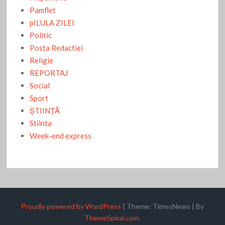
Pamflet
pILULA ZILEI
Politic
Posta Redactiei
Religie
REPORTAJ
Social
Sport
ŞTIINŢĂ
Stiinta
Week-end express
Proudly powered by WordPress
|
Theme: TimesNews
|
By
ThemeSpiral.com
.