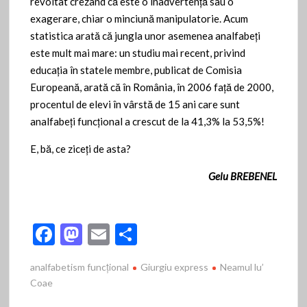
revoltat crezând că este o inadvertenţă sau o
exagerare, chiar o minciună manipulatorie. Acum
statistica arată că jungla unor asemenea analfabeţi
este mult mai mare: un studiu mai recent, privind
educația în statele membre, publicat de Comisia
Europeană, arată că în România, în 2006 față de 2000,
procentul de elevi în vârstă de 15 ani care sunt
analfabeți funcțional a crescut de la 41,3% la 53,5%!
E, bă, ce ziceţi de asta?
Gelu BREBENEL
F
M
E
P
ac
as
m
ar
analfabetism funcţional
Giurgiu express
Neamul lu’
e
to
ai
ta
Coae
b
d
l
je