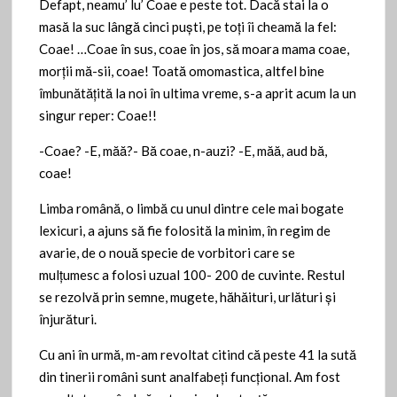
Defapt, neamu’ lu’ Coae e peste tot. Dacă stai la o
masă la suc lângă cinci puşti, pe toţi îi cheamă la fel:
Coae! …Coae în sus, coae în jos, să moara mama coae,
morţii mă-sii, coae! Toată omomastica, altfel bine
îmbunătăţită la noi în ultima vreme, s-a aprit acum la un
singur reper: Coae!!
-Coae? -E, măă?- Bă coae, n-auzi? -E, măă, aud bă,
coae!
Limba română, o limbă cu unul dintre cele mai bogate
lexicuri, a ajuns să fie folosită la minim, în regim de
avarie, de o nouă specie de vorbitori care se
mulţumesc a folosi uzual 100- 200 de cuvinte. Restul
se rezolvă prin semne, mugete, hăhăituri, urlături şi
înjurături.
Cu ani în urmă, m-am revoltat citind că peste 41 la sută
din tinerii români sunt analfabeţi funcţional. Am fost