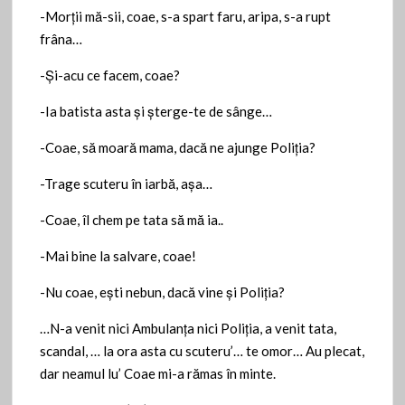
-Morţii mă-sii, coae, s-a spart faru, aripa, s-a rupt
frâna…
-Şi-acu ce facem, coae?
-Ia batista asta şi şterge-te de sânge…
-Coae, să moară mama, dacă ne ajunge Poliţia?
-Trage scuteru în iarbă, aşa…
-Coae, îl chem pe tata să mă ia..
-Mai bine la salvare, coae!
-Nu coae, eşti nebun, dacă vine şi Poliţia?
…N-a venit nici Ambulanţa nici Poliţia, a venit tata,
scandal, … la ora asta cu scuteru’… te omor… Au plecat,
dar neamul lu’ Coae mi-a rămas în minte.