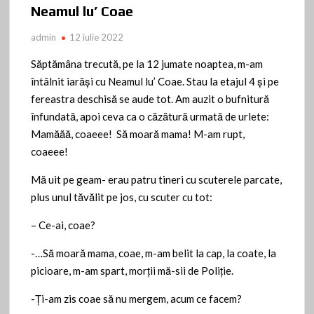
Neamul lu’ Coae
admin
12 iulie 2022
Săptămâna trecută, pe la 12 jumate noaptea, m-am
întâlnit iarăşi cu Neamul lu’ Coae. Stau la etajul 4 şi pe
fereastra deschisă se aude tot. Am auzit o bufnitură
înfundată, apoi ceva ca o căzătură urmată de urlete:
Mamăăă, coaeee! Să moară mama! M-am rupt,
coaeee!
Mă uit pe geam- erau patru tineri cu scuterele parcate,
plus unul tăvălit pe jos, cu scuter cu tot:
– Ce-ai, coae?
-…Să moară mama, coae, m-am belit la cap, la coate, la
picioare, m-am spart, morţii mă-sii de Poliţie.
-Ţi-am zis coae să nu mergem, acum ce facem?