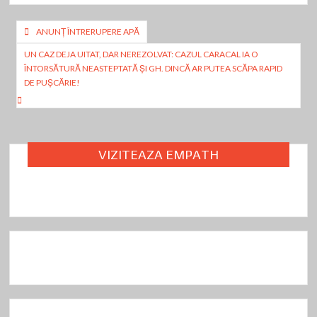
o
o
az
Navigare
o
n
ă
ANUNŢ ÎNTRERUPERE APĂ
în
k
UN CAZ DEJA UITAT, DAR NEREZOLVAT: CAZUL CARACAL IA O
ÎNTORSĂTURĂ NEASTEPTATĂ ŞI GH. DINCĂ AR PUTEA SCĂPA RAPID
articole
DE PUŞCĂRIE!
VIZITEAZA EMPATH