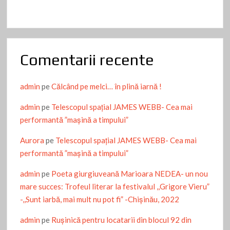
Comentarii recente
admin
pe
Călcând pe melci… în plină iarnă !
admin
pe
Telescopul spațial JAMES WEBB- Cea mai
performantă ”mașină a timpului”
Aurora
pe
Telescopul spațial JAMES WEBB- Cea mai
performantă ”mașină a timpului”
admin
pe
Poeta giurgiuveană Marioara NEDEA- un nou
mare succes: Trofeul literar la festivalul ,,Grigore Vieru”
-,,Sunt iarbă, mai mult nu pot fi” -Chişinău, 2022
admin
pe
Ruşinică pentru locatarii din blocul 92 din