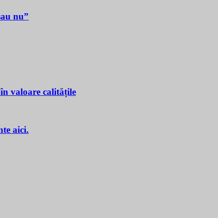
sau nu”
n valoare calitățile
e aici.