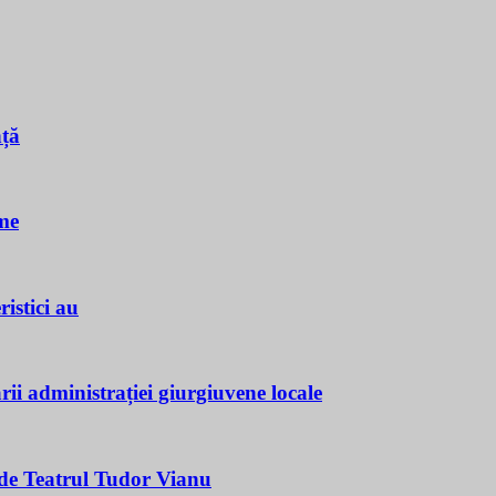
nță
me
istici au
ii administrației giurgiuvene locale
e Teatrul Tudor Vianu