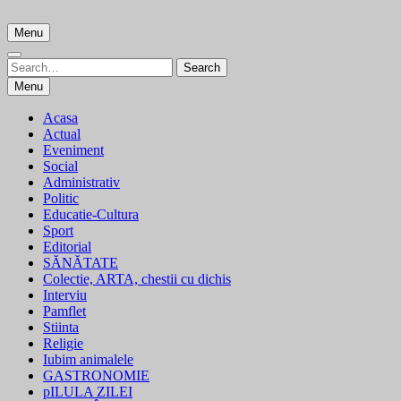
Skip
to
Menu
content
Search
Search
for:
Menu
Acasa
Actual
Eveniment
Social
Administrativ
Politic
Educatie-Cultura
Sport
Editorial
SĂNĂTATE
Colectie, ARTA, chestii cu dichis
Interviu
Pamflet
Stiinta
Religie
Iubim animalele
GASTRONOMIE
pILULA ZILEI