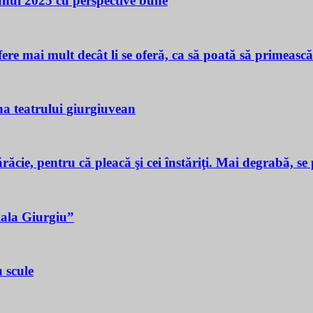
 unui 2025 cu perspective bune
ere mai mult decât li se oferă, ca să poată să primeasc
a teatrului giurgiuvean
ie, pentru că pleacă şi cei înstăriţi. Mai degrabă, se p
iala Giurgiu”
 scule