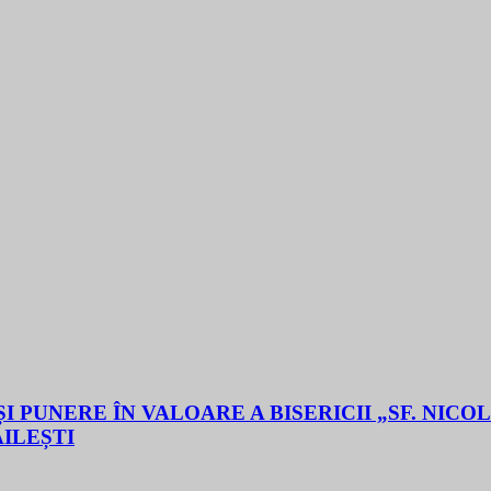
 PUNERE ÎN VALOARE A BISERICII „SF. NICO
ĂILEȘTI