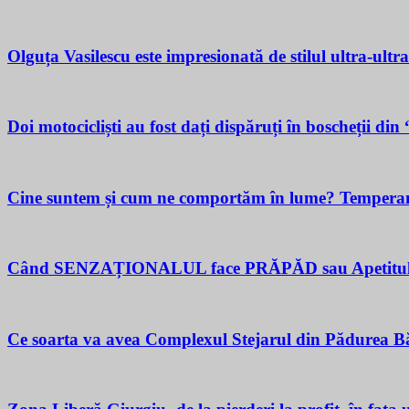
Olguța Vasilescu este impresionată de stilul ultra-ultr
Doi motocicliști au fost dați dispăruți în boscheții di
Cine suntem și cum ne comportăm în lume? Temperamen
Când SENZAȚIONALUL face PRĂPĂD sau Apetitul pent
Ce soarta va avea Complexul Stejarul din Pădurea Bă