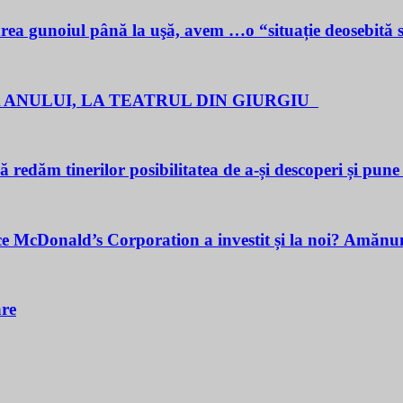
noiul până la uşă, avem …o “situație deosebită 
 ANULUI, LA TEATRUL DIN GIURGIU
redăm tinerilor posibilitatea de a-și descoperi și pune î
cDonald’s Corporation a investit și la noi? Amănunt
are