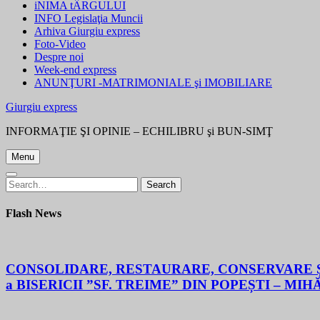
iNIMA tÂRGULUI
INFO Legislaţia Muncii
Arhiva Giurgiu express
Foto-Video
Despre noi
Week-end express
ANUNŢURI -MATRIMONIALE şi IMOBILIARE
Giurgiu express
INFORMAŢIE ŞI OPINIE – ECHILIBRU şi BUN-SIMŢ
Menu
Search
Search
for:
Flash News
CONSOLIDARE, RESTAURARE, CONSERVARE ȘI
a BISERICII ”SF. TREIME” DIN POPEȘTI – MIH