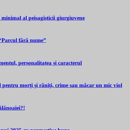
a minimal al peisagisticii giurgiuvene
n “Parcul fără nume”
tul, personalitatea și caracterul
ru morți și răniți, crime sau măcar un mic viol
lănoaiei?!