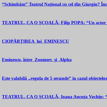
“Schimbăm” Teatrul Național cu cel din Giurgiu? În
TEATRUL, CA O ȘCOALĂ- Filip POPA: “Un actor este un 
CIOPÂRȚIREA lui EMINESCU
Eminescu, între Zoomers și Alpha
Este valabilă „regula de 5 secunde” in cazul obiectelor
TEATRUL, CA O ŞCOALĂ- Ioana Ancuța Vochin: “Sun