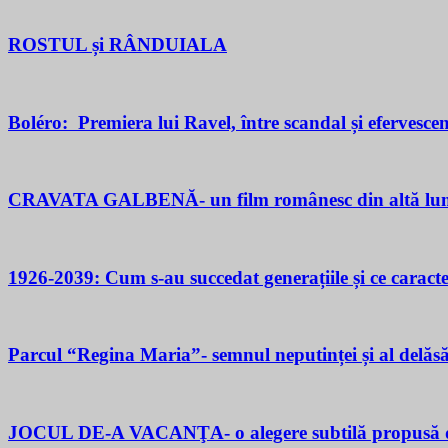
ROSTUL și RÂNDUIALA
Boléro: Premiera lui Ravel, între scandal și efervesce
CRAVATA GALBENĂ- un film românesc din altă lu
1926-2039: Cum s-au succedat generațiile și ce caracter
Parcul “Regina Maria”- semnul neputinței și al delăsăr
JOCUL DE-A VACANŢA- o alegere subtilă propusă d