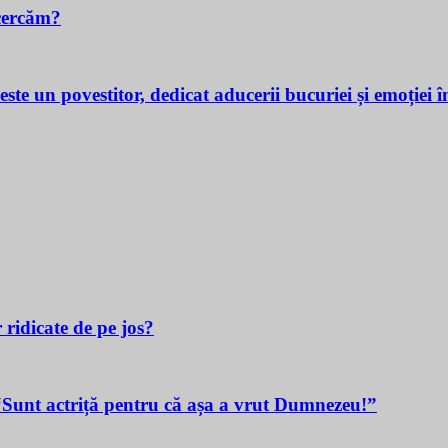
cercăm?
povestitor, dedicat aducerii bucuriei și emoției în v
 ridicate de pe jos?
t actriță pentru că așa a vrut Dumnezeu!”