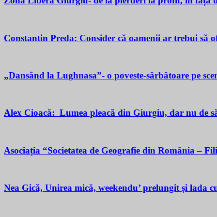
Zona Liberă Giurgiu- de la pierderi la profit, în fața
Constantin Preda: Consider că oamenii ar trebui să of
„Dansând la Lughnasa”- o poveste-sărbătoare pe scen
Alex Cioacă: Lumea pleacă din Giurgiu, dar nu de sărăc
Asociația “Societatea de Geografie din România – Fil
Nea Gică, Unirea mică, weekendu’ prelungit și lada cu