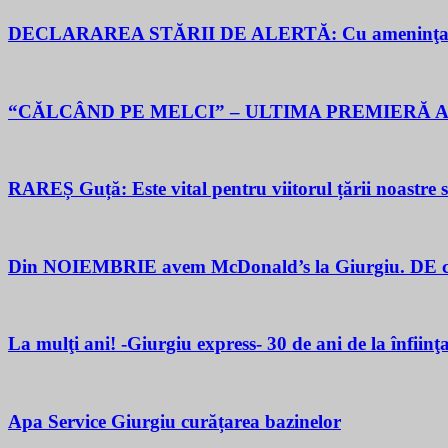
DECLARAREA STĂRII DE ALERTĂ: Cu ameninţarea gu
“CĂLCÂND PE MELCI” – ULTIMA PREMIERĂ A
RAREȘ Guță: Este vital pentru viitorul țării noastre să 
Din NOIEMBRIE avem McDonald’s la Giurgiu. DE ce M
La mulţi ani! -Giurgiu express- 30 de ani de la înfiinţ
Apa Service Giurgiu curățarea bazinelor