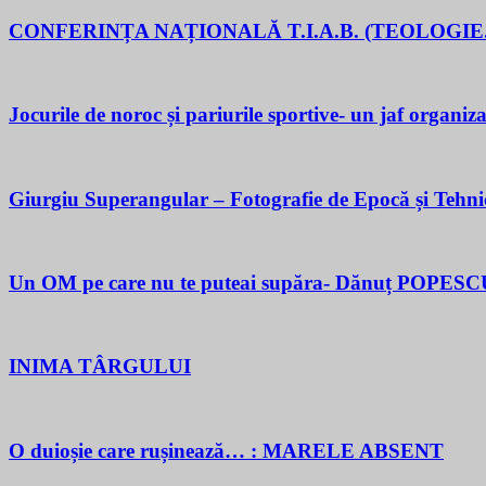
CONFERINȚA NAȚIONALĂ T.I.A.B. (TEOLOGIE.
Jocurile de noroc și pariurile sportive- un jaf organiza
Giurgiu Superangular – Fotografie de Epocă și Tehni
Un OM pe care nu te puteai supăra- Dănuț POPESC
INIMA TÂRGULUI
O duioșie care rușinează… : MARELE ABSENT