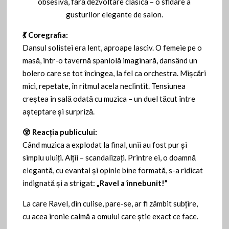
obsesivă, fără dezvoltare clasică – o sfidare a
gusturilor elegante de salon.
💃
Coregrafia:
Dansul solistei era lent, aproape lasciv. O femeie pe o
masă, într-o tavernă spaniolă imaginară, dansând un
bolero care se tot încingea, la fel ca orchestra. Mișcări
mici, repetate, în ritmul acela neclintit. Tensiunea
creștea în sală odată cu muzica – un duel tăcut între
așteptare și surpriză.
😲
Reacția publicului:
Când muzica a explodat la final, unii au fost pur și
simplu uluiți. Alții – scandalizați. Printre ei, o doamnă
elegantă, cu evantai și opinie bine formată, s-a ridicat
indignată și a strigat:
„Ravel a înnebunit!”
La care Ravel, din culise, pare-se, ar fi zâmbit subțire,
cu acea ironie calmă a omului care știe exact ce face.