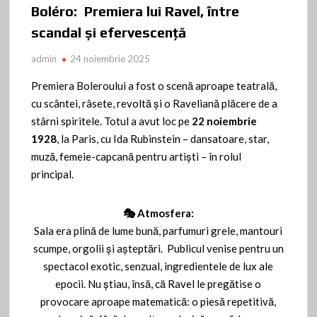
Boléro: Premiera lui Ravel, între
scandal și efervescență
admin
24 noiembrie 2025
Premiera Boleroului a fost o scenă aproape teatrală,
cu scântei, râsete, revoltă și o Raveliană plăcere de a
stârni spiritele. Totul a avut loc pe
22 noiembrie
1928
, la Paris, cu Ida Rubinstein – dansatoare, star,
muză, femeie-capcană pentru artiști – în rolul
principal.
🎭 Atmosfera:
Sala era plină de lume bună, parfumuri grele, mantouri
scumpe, orgolii și așteptări.
Publicul venise pentru un
spectacol exotic, senzual, ingredientele de lux ale
epocii. Nu știau, însă, că Ravel le pregătise o
provocare aproape matematică: o piesă repetitivă,