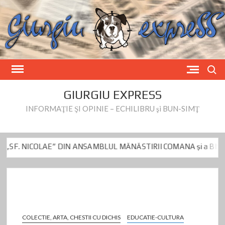
Skip
to
content
Search
GIURGIU EXPRESS
INFORMAŢIE ŞI OPINIE – ECHILIBRU şi BUN-SIMŢ
NICOLAE” DIN ANSAMBLUL MĂNĂSTIRII COMANA și a BISERICII ”
 Beianu este vizat de controlul DNA de azi
Fake News privind preş
NICOLAE” DIN ANSAMBLUL MĂNĂSTIRII COMANA și a BISERICII ”
 Beianu este vizat de controlul DNA de azi
Fake News privind preş
COLECTIE, ARTA, CHESTII CU DICHIS
EDUCATIE-CULTURA