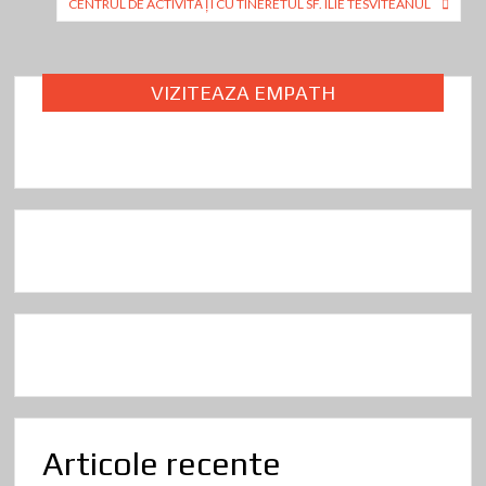
o
n
ă
în
CENTRUL DE ACTIVITĂȚI CU TINERETUL SF. ILIE TESVITEANUL
k
articole
VIZITEAZA EMPATH
Articole recente