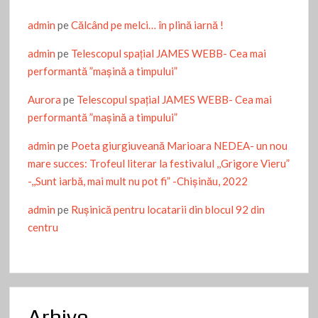
admin
pe
Călcând pe melci… în plină iarnă !
admin
pe
Telescopul spațial JAMES WEBB- Cea mai
performantă ”mașină a timpului”
Aurora
pe
Telescopul spațial JAMES WEBB- Cea mai
performantă ”mașină a timpului”
admin
pe
Poeta giurgiuveană Marioara NEDEA- un nou
mare succes: Trofeul literar la festivalul ,,Grigore Vieru”
-,,Sunt iarbă, mai mult nu pot fi” -Chişinău, 2022
admin
pe
Ruşinică pentru locatarii din blocul 92 din
centru
Arhive