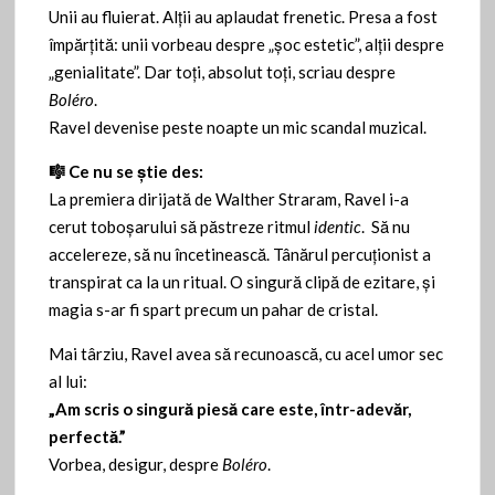
Unii au fluierat. Alții au aplaudat frenetic. Presa a fost
împărțită: unii vorbeau despre „șoc estetic”, alții despre
„genialitate”. Dar toți, absolut toți, scriau despre
Boléro
.
Ravel devenise peste noapte un mic scandal muzical.
🎼
Ce nu se știe des:
La premiera dirijată de Walther Straram, Ravel i-a
cerut toboșarului să păstreze ritmul
identic
. Să nu
accelereze, să nu încetinească. Tânărul percuționist a
transpirat ca la un ritual. O singură clipă de ezitare, și
magia s-ar fi spart precum un pahar de cristal.
Mai târziu, Ravel avea să recunoască, cu acel umor sec
al lui:
„Am scris o singură piesă care este, într-adevăr,
perfectă.”
Vorbea, desigur, despre
Boléro
.