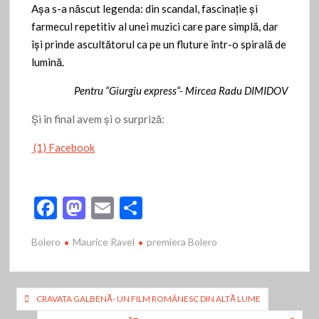
Așa s-a născut legenda: din scandal, fascinație și
farmecul repetitiv al unei muzici care pare simplă, dar
își prinde ascultătorul ca pe un fluture într-o spirală de
lumină.
Pentru “Giurgiu express“- Mircea Radu DIMIDOV
Și în final avem și o surpriză:
(1) Facebook
F
M
E
P
ac
as
m
ar
Bolero
Maurice Ravel
premiera Bolero
e
to
ai
ta
b
d
l
je
o
o
az
Navigare
CRAVATA GALBENĂ- UN FILM ROMÂNESC DIN ALTĂ LUME