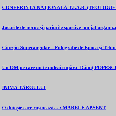
CONFERINȚA NAȚIONALĂ T.I.A.B. (TEOLOGIE.
Jocurile de noroc și pariurile sportive- un jaf organiza
Giurgiu Superangular – Fotografie de Epocă și Tehni
Un OM pe care nu te puteai supăra- Dănuț POPESC
INIMA TÂRGULUI
O duioșie care rușinează… : MARELE ABSENT