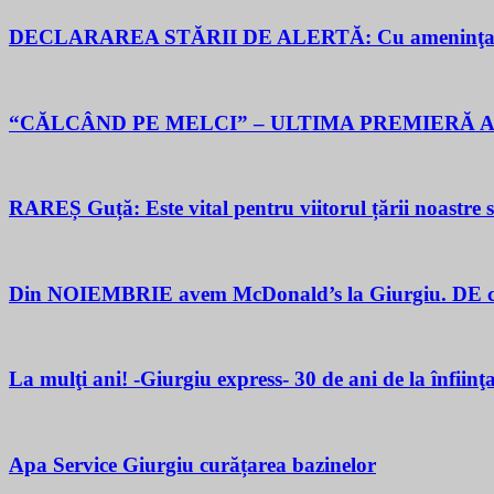
DECLARAREA STĂRII DE ALERTĂ: Cu ameninţarea gu
“CĂLCÂND PE MELCI” – ULTIMA PREMIERĂ A
RAREȘ Guță: Este vital pentru viitorul țării noastre să 
Din NOIEMBRIE avem McDonald’s la Giurgiu. DE ce M
La mulţi ani! -Giurgiu express- 30 de ani de la înfiinţ
Apa Service Giurgiu curățarea bazinelor