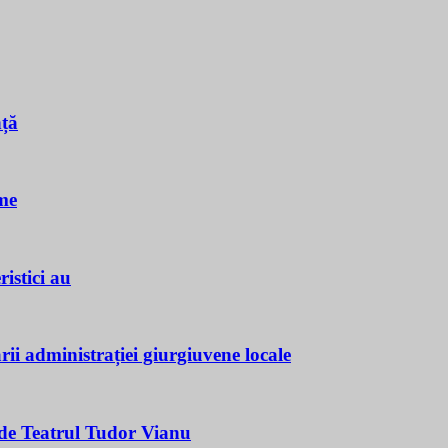
nță
me
istici au
ii administrației giurgiuvene locale
e Teatrul Tudor Vianu