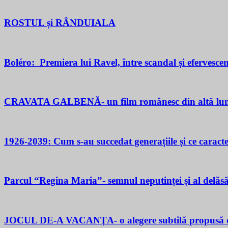
ROSTUL și RÂNDUIALA
Boléro: Premiera lui Ravel, între scandal și efervesce
CRAVATA GALBENĂ- un film românesc din altă lu
1926-2039: Cum s-au succedat generațiile și ce caracter
Parcul “Regina Maria”- semnul neputinței și al delăsăr
JOCUL DE-A VACANŢA- o alegere subtilă propusă d