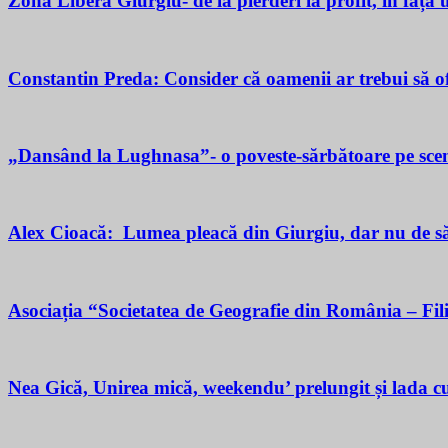
Zona Liberă Giurgiu- de la pierderi la profit, în fața
Constantin Preda: Consider că oamenii ar trebui să of
„Dansând la Lughnasa”- o poveste-sărbătoare pe scen
Alex Cioacă: Lumea pleacă din Giurgiu, dar nu de sărăc
Asociația “Societatea de Geografie din România – Fil
Nea Gică, Unirea mică, weekendu’ prelungit și lada cu