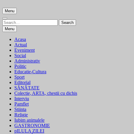
Skip
to
Menu
content
Search
Search
for:
Menu
Acasa
Actual
Eveniment
Social
Administrativ
Politic
Educatie-Cultura
Sport
Editorial
SĂNĂTATE
Colectie, ARTA, chestii cu dichis
Interviu
Pamflet
Stiinta
Religie
Iubim animalele
GASTRONOMIE
pILULA ZILEI