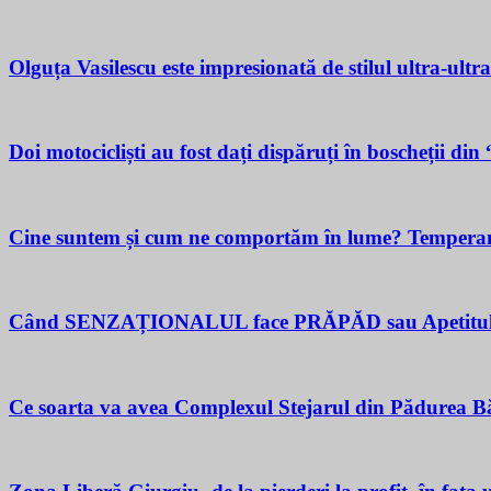
Olguța Vasilescu este impresionată de stilul ultra-ultr
Doi motocicliști au fost dați dispăruți în boscheții di
Cine suntem și cum ne comportăm în lume? Temperamen
Când SENZAȚIONALUL face PRĂPĂD sau Apetitul pent
Ce soarta va avea Complexul Stejarul din Pădurea Bă