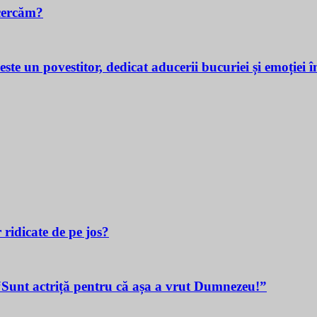
cercăm?
povestitor, dedicat aducerii bucuriei și emoției în v
 ridicate de pe jos?
t actriță pentru că așa a vrut Dumnezeu!”