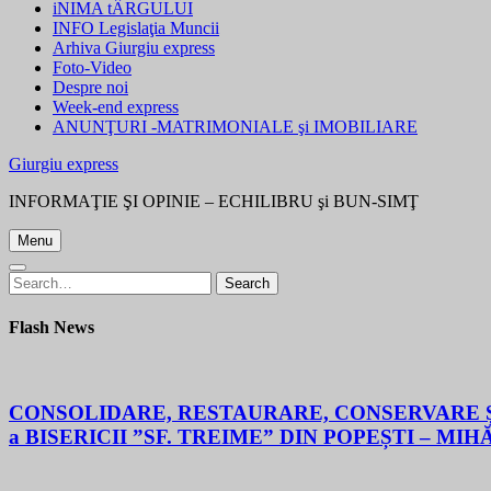
iNIMA tÂRGULUI
INFO Legislaţia Muncii
Arhiva Giurgiu express
Foto-Video
Despre noi
Week-end express
ANUNŢURI -MATRIMONIALE şi IMOBILIARE
Giurgiu express
INFORMAŢIE ŞI OPINIE – ECHILIBRU şi BUN-SIMŢ
Menu
Search
Search
for:
Flash News
CONSOLIDARE, RESTAURARE, CONSERVARE ȘI
a BISERICII ”SF. TREIME” DIN POPEȘTI – MIH