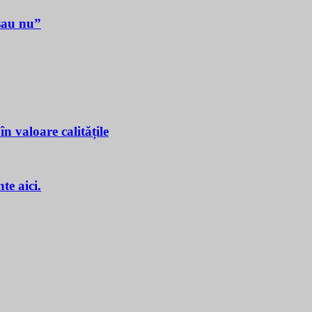
sau nu”
n valoare calitățile
e aici.