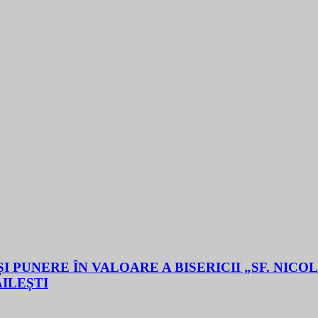
 PUNERE ÎN VALOARE A BISERICII „SF. NICO
ĂILEȘTI