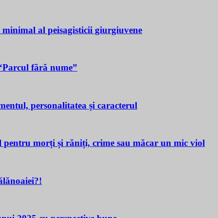
a minimal al peisagisticii giurgiuvene
n “Parcul fără nume”
tul, personalitatea și caracterul
ru morți și răniți, crime sau măcar un mic viol
lănoaiei?!