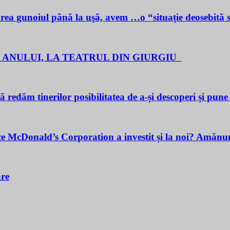
noiul până la uşă, avem …o “situație deosebită 
 ANULUI, LA TEATRUL DIN GIURGIU
redăm tinerilor posibilitatea de a-și descoperi și pune î
cDonald’s Corporation a investit și la noi? Amănunt
are