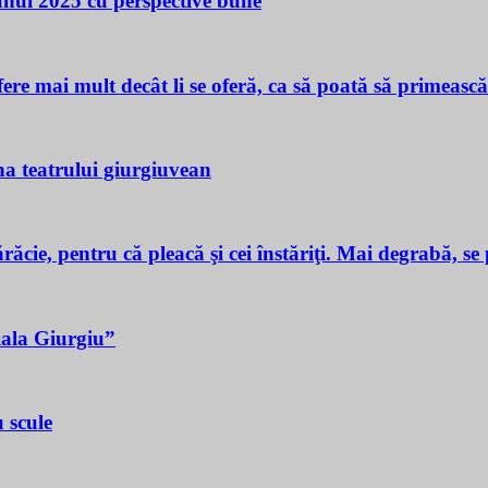
 unui 2025 cu perspective bune
ere mai mult decât li se oferă, ca să poată să primeasc
a teatrului giurgiuvean
ie, pentru că pleacă şi cei înstăriţi. Mai degrabă, se p
iala Giurgiu”
 scule