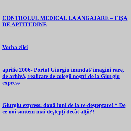
CONTROLUL MEDICAL LA ANGAJARE – FIȘA
DE APTITUDINE
Vorba zilei
aprilie 2006- Portul Giurgiu inundat/ imagini rare,
de arhivă, realizate de colegii noştri de la Giurgiu
express
Giurgiu express: două luni de la re-deşteptare! * De
ce noi suntem mai deştepţi decât alţii?!