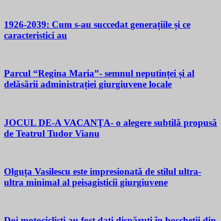
1926-2039: Cum s-au succedat generațiile și ce
caracteristici au
Parcul “Regina Maria”- semnul neputinței și al
delăsării administrației giurgiuvene locale
JOCUL DE-A VACANŢA- o alegere subtilă propusă
de Teatrul Tudor Vianu
Olguța Vasilescu este impresionată de stilul ultra-
ultra minimal al peisagisticii giurgiuvene
Doi motocicliști au fost dați dispăruți în boscheții din