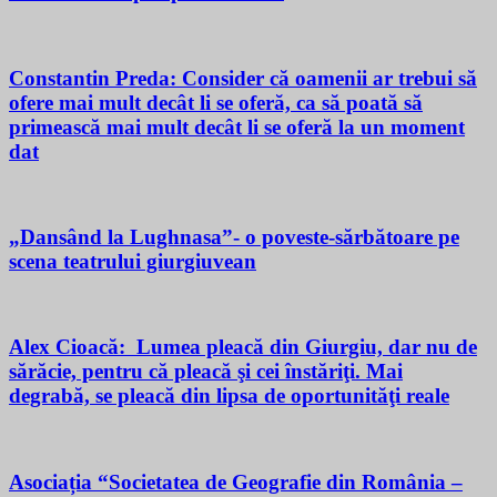
Constantin Preda: Consider că oamenii ar trebui să
ofere mai mult decât li se oferă, ca să poată să
primească mai mult decât li se oferă la un moment
dat
„Dansând la Lughnasa”- o poveste-sărbătoare pe
scena teatrului giurgiuvean
Alex Cioacă: Lumea pleacă din Giurgiu, dar nu de
sărăcie, pentru că pleacă şi cei înstăriţi. Mai
degrabă, se pleacă din lipsa de oportunităţi reale
Asociația “Societatea de Geografie din România –