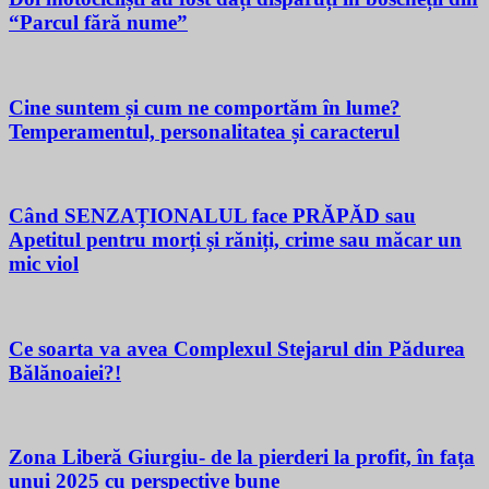
“Parcul fără nume”
Cine suntem și cum ne comportăm în lume?
Temperamentul, personalitatea și caracterul
Când SENZAȚIONALUL face PRĂPĂD sau
Apetitul pentru morți și răniți, crime sau măcar un
mic viol
Ce soarta va avea Complexul Stejarul din Pădurea
Bălănoaiei?!
Zona Liberă Giurgiu- de la pierderi la profit, în fața
unui 2025 cu perspective bune