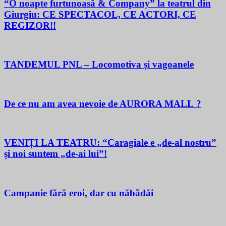
“O noapte furtunoasă & Company” la teatrul din
Giurgiu: CE SPECTACOL, CE ACTORI, CE
REGIZOR!!
TANDEMUL PNL – Locomotiva și vagoanele
De ce nu am avea nevoie de AURORA MALL ?
VENIȚI LA TEATRU: “Caragiale e „de-al nostru”
și noi suntem „de-ai lui”!
Campanie fără eroi, dar cu năbădăi