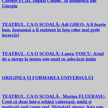
Cursuri ECDL Digital Citizen , la Biblioteca din
Giurgiu
TEATRUL, CA O ŞCOALĂ: Adi GHEO- A fi foarte
bun, înseamnă a fi rezistent în fața celor mai grele
încercări
TEATRUL, CA O ŞCOALĂ: Laura VOICU- Actul
de a merge la teatru este unul cu adevărat intim
ORIGINEA ȘI FORMAREA UNIVERSULUI
TEATRUL, CA O ŞCOALĂ- Marina FLUERAŞU:
Cred că doar într-o echipă valoroasă, unită și
motivată poți crește real. Niciodată singur. Asta este