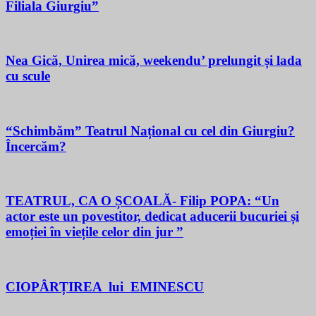
Filiala Giurgiu”
Nea Gică, Unirea mică, weekendu’ prelungit și lada
cu scule
“Schimbăm” Teatrul Național cu cel din Giurgiu?
Încercăm?
TEATRUL, CA O ȘCOALĂ- Filip POPA: “Un
actor este un povestitor, dedicat aducerii bucuriei și
emoției în viețile celor din jur ”
CIOPÂRȚIREA lui EMINESCU