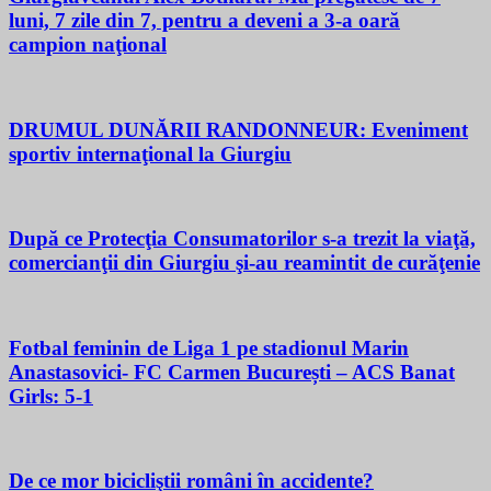
luni, 7 zile din 7, pentru a deveni a 3-a oară
campion naţional
DRUMUL DUNĂRII RANDONNEUR: Eveniment
sportiv internaţional la Giurgiu
După ce Protecţia Consumatorilor s-a trezit la viaţă,
comercianţii din Giurgiu şi-au reamintit de curăţenie
Fotbal feminin de Liga 1 pe stadionul Marin
Anastasovici- FC Carmen București – ACS Banat
Girls: 5-1
De ce mor bicicliştii români în accidente?