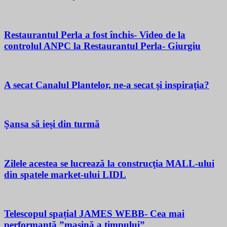
Restaurantul Perla a fost închis- Video de la
controlul ANPC la Restaurantul Perla- Giurgiu
A secat Canalul Plantelor, ne-a secat şi inspiraţia?
Şansa să ieşi din turmă
Zilele acestea se lucrează la construcţia MALL-ului
din spatele market-ului LIDL
Telescopul spațial JAMES WEBB- Cea mai
performantă ”mașină a timpului”