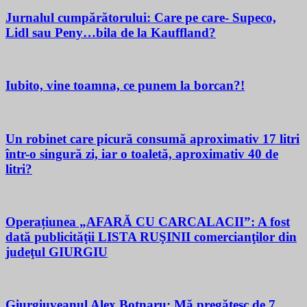
Jurnalul cumpărătorului: Care pe care- Supeco,
Lidl sau Peny…bila de la Kauffland?
Iubito, vine toamna, ce punem la borcan?!
Un robinet care picură consumă aproximativ 17 litri
într-o singură zi, iar o toaletă, aproximativ 40 de
litri?
Operațiunea „AFARĂ CU CARCALACII”: A fost
dată publicităţii LISTA RUŞINII comercianţilor din
judeţul GIURGIU
Giurgiuveanul Alex Botnaru: Mă pregătesc de 7