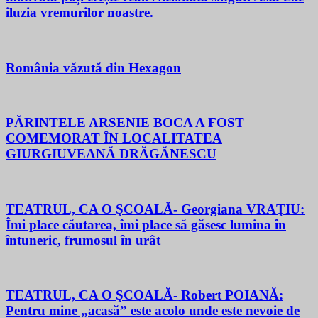
iluzia vremurilor noastre.
România văzută din Hexagon
PĂRINTELE ARSENIE BOCA A FOST
COMEMORAT ÎN LOCALITATEA
GIURGIUVEANĂ DRĂGĂNESCU
TEATRUL, CA O ŞCOALĂ- Georgiana VRAŢIU:
Îmi place căutarea, îmi place să găsesc lumina în
întuneric, frumosul în urât
TEATRUL, CA O ŞCOALĂ- Robert POIANĂ:
Pentru mine „acasă” este acolo unde este nevoie de