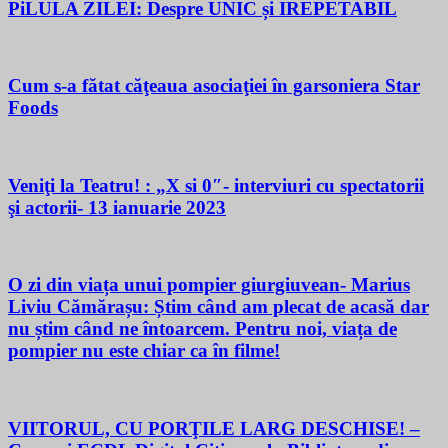
PiLULA ZILEI: Despre UNIC și IREPETABIL
Cum s-a fătat căţeaua asociaţiei în garsoniera Star
Foods
Veniţi la Teatru! : „X si 0″- interviuri cu spectatorii
şi actorii- 13 ianuarie 2023
O zi din viața unui pompier giurgiuvean- Marius
Liviu Cămărașu: Știm când am plecat de acasă dar
nu știm când ne întoarcem. Pentru noi, viața de
pompier nu este chiar ca în filme!
VIITORUL, CU PORŢILE LARG DESCHISE! –