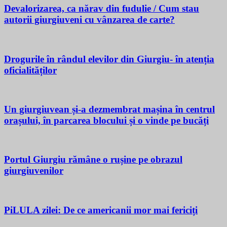
Devalorizarea, ca nărav din fudulie / Cum stau
autorii giurgiuveni cu vânzarea de carte?
Drogurile în rândul elevilor din Giurgiu- în atenția
oficialităților
Un giurgiuvean și-a dezmembrat mașina în centrul
orașului, în parcarea blocului și o vinde pe bucăți
Portul Giurgiu rămâne o rușine pe obrazul
giurgiuvenilor
PiLULA zilei: De ce americanii mor mai fericiți