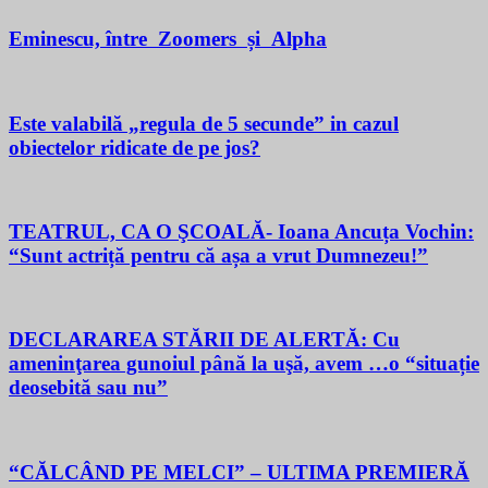
Eminescu, între Zoomers și Alpha
Este valabilă „regula de 5 secunde” in cazul
obiectelor ridicate de pe jos?
TEATRUL, CA O ŞCOALĂ- Ioana Ancuța Vochin:
“Sunt actriță pentru că așa a vrut Dumnezeu!”
DECLARAREA STĂRII DE ALERTĂ: Cu
ameninţarea gunoiul până la uşă, avem …o “situație
deosebită sau nu”
“CĂLCÂND PE MELCI” – ULTIMA PREMIERĂ