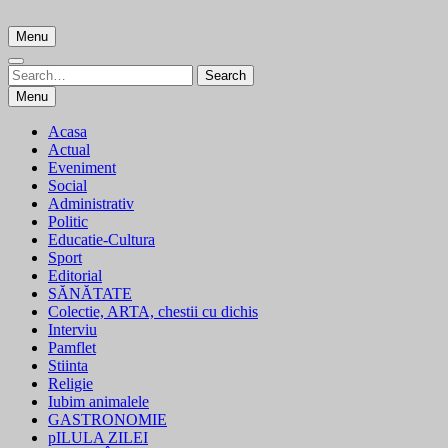
Skip
to
Menu
content
Search
Search
for:
Menu
Acasa
Actual
Eveniment
Social
Administrativ
Politic
Educatie-Cultura
Sport
Editorial
SĂNĂTATE
Colectie, ARTA, chestii cu dichis
Interviu
Pamflet
Stiinta
Religie
Iubim animalele
GASTRONOMIE
pILULA ZILEI