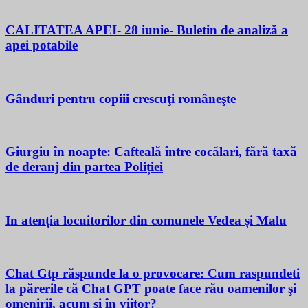
CALITATEA APEI- 28 iunie- Buletin de analiză a
apei potabile
Gânduri pentru copiii crescuţi româneşte
Giurgiu în noapte: Cafteală între cocălari, fără taxă
de deranj din partea Poliției
In atenția locuitorilor din comunele Vedea și Malu
Chat Gtp răspunde la o provocare: Cum raspundeti
la părerile că Chat GPT poate face rău oamenilor şi
omenirii, acum si în viitor?