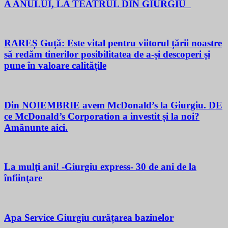
A ANULUI, LA TEATRUL DIN GIURGIU
RAREȘ Guță: Este vital pentru viitorul țării noastre
să redăm tinerilor posibilitatea de a-și descoperi și
pune în valoare calitățile
Din NOIEMBRIE avem McDonald’s la Giurgiu. DE
ce McDonald’s Corporation a investit și la noi?
Amănunte aici.
La mulţi ani! -Giurgiu express- 30 de ani de la
înfiinţare
Apa Service Giurgiu curățarea bazinelor