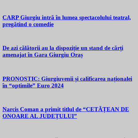
CARP Giurgiu intră în lumea spectacolului teatral,
pregătind o comedie
De azi călătorii au la dispoziție un stand de cărți
amenajat în Gara Giurgiu Oraș
PRONOSTIC: Giurgiuvenii și calificarea naționalei
în “optimile” Euro 2024
Narcis Coman a primit titlul de “CETĂȚEAN DE
ONOARE AL JUDEȚULUI”