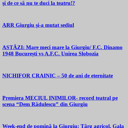
şi de ce să nu te duci la teatru!?
ARR Giurgiu şi-a mutat sediul
ASTĂZI: Mare meci mare la Giurgiu/ F.C. Dinamo
1948 București vs A.F.C. Unirea Slobozia
NICHIFOR CRAINIC – 50 de ani de eternitate
Premiera MECIUL INIMILOR- record teatral pe
scena “Dem Rădulescu” din Giurgiu
Week-end de pomină la Giurgiu: Târg agricol, Gala