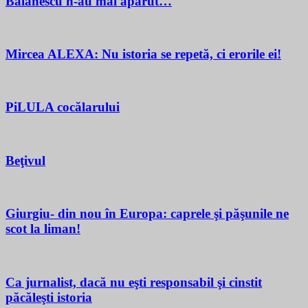
Bălănescu n-au mai apărut…
Mircea ALEXA: Nu istoria se repetă, ci erorile ei!
PiLULA cocălarului
Beţivul
Giurgiu- din nou în Europa: caprele şi păşunile ne
scot la liman!
Ca jurnalist, dacă nu eşti responsabil şi cinstit
păcăleşti istoria