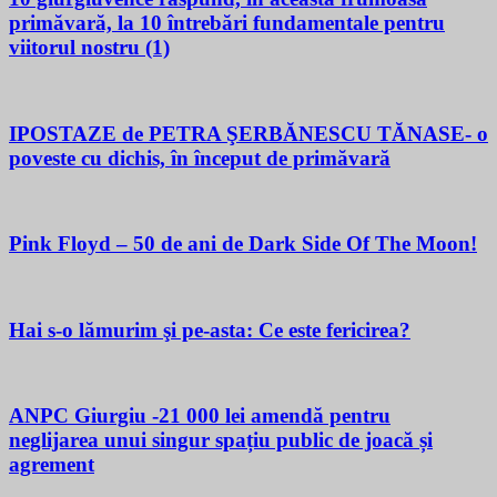
primăvară, la 10 întrebări fundamentale pentru
viitorul nostru (1)
IPOSTAZE de PETRA ŞERBĂNESCU TĂNASE- o
poveste cu dichis, în început de primăvară
Pink Floyd – 50 de ani de Dark Side Of The Moon!
Hai s-o lămurim şi pe-asta: Ce este fericirea?
ANPC Giurgiu -21 000 lei amendă pentru
neglijarea unui singur spațiu public de joacă și
agrement