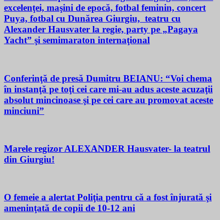
excelenţei, maşini de epocă, fotbal feminin, concert
Puya, fotbal cu Dunărea Giurgiu, teatru cu
Alexander Hausvater la regie, party pe „Pagaya
Yacht” şi semimaraton internaţional
Conferinţă de presă Dumitru BEIANU: “Voi chema
în instanţă pe toţi cei care mi-au adus aceste acuzaţii
absolut mincinoase şi pe cei care au promovat aceste
minciuni”
Marele regizor ALEXANDER Hausvater- la teatrul
din Giurgiu!
O femeie a alertat Poliţia pentru că a fost înjurată şi
ameninţată de copii de 10-12 ani