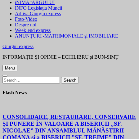
iNIMA tÂRGULUI
INFO Legislaţia Muncii
Arhiva Giurgiu express
Foto-Video
Despre noi
Week-end express
ANUNŢURI -MATRIMONIALE şi IMOBILIARE
Giurgiu express
INFORMAŢIE ŞI OPINIE – ECHILIBRU şi BUN-SIMŢ
Menu
Search
Search
for:
Flash News
CONSOLIDARE, RESTAURARE, CONSERVARE
ȘI PUNERE ÎN VALOARE A BISERICII „SF.
NICOLAE” DIN ANSAMBLUL MĂNĂSTIRII
COMANA și a BISERICII ”SF. TREIME” DIN