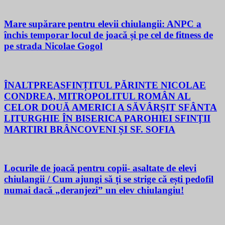
Mare supărare pentru elevii chiulangii: ANPC a
închis temporar locul de joacă și pe cel de fitness de
pe strada Nicolae Gogol
ÎNALTPREASFINȚITUL PĂRINTE NICOLAE
CONDREA, MITROPOLITUL ROMÂN AL
CELOR DOUĂ AMERICI A SĂVÂRŞIT SFÂNTA
LITURGHIE ÎN BISERICA PAROHIEI SFINŢII
MARTIRI BRÂNCOVENI ȘI SF. SOFIA
Locurile de joacă pentru copii- asaltate de elevi
chiulangii / Cum ajungi să ți se strige că ești pedofil
numai dacă „deranjezi” un elev chiulangiu!