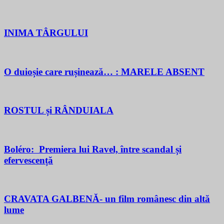
INIMA TÂRGULUI
O duioșie care rușinează… : MARELE ABSENT
ROSTUL și RÂNDUIALA
Boléro: Premiera lui Ravel, între scandal și
efervescență
CRAVATA GALBENĂ- un film românesc din altă
lume