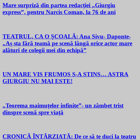
Mare surpriză din partea redacţiei „Giurgiu
express”, pentru Narcis Coman, la 76 de ani
TEATRUL, CA O ŞCOALĂ: Ana Sivu- Daponte-
„Aș sta fără teamă pe scenă lângă orice actor mare
alături de colegii mei din echipă”
UN MARE VIS FRUMOS S-A STINS… ASTRA
GIURGIU NU MAI ESTE!
„Teorema maimuţelor infinite”- un zâmbet trist
dinspre scenă spre viaţă
CRONICĂ ÎNTÂRZIATĂ: De ce să te duci la teatru