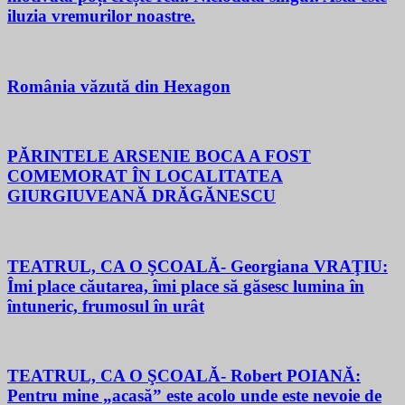
iluzia vremurilor noastre.
România văzută din Hexagon
PĂRINTELE ARSENIE BOCA A FOST
COMEMORAT ÎN LOCALITATEA
GIURGIUVEANĂ DRĂGĂNESCU
TEATRUL, CA O ŞCOALĂ- Georgiana VRAŢIU:
Îmi place căutarea, îmi place să găsesc lumina în
întuneric, frumosul în urât
TEATRUL, CA O ŞCOALĂ- Robert POIANĂ:
Pentru mine „acasă” este acolo unde este nevoie de