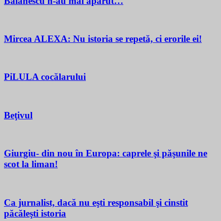
Bălănescu n-au mai apărut…
Mircea ALEXA: Nu istoria se repetă, ci erorile ei!
PiLULA cocălarului
Beţivul
Giurgiu- din nou în Europa: caprele şi păşunile ne
scot la liman!
Ca jurnalist, dacă nu eşti responsabil şi cinstit
păcăleşti istoria