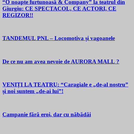
“O noapte furtunoasă & Company” la teatrul din
Giurgiu: CE SPECTACOL, CE ACTORI, CE
REGIZOR!!
TANDEMUL PNL – Locomotiva și vagoanele
De ce nu am avea nevoie de AURORA MALL ?
VENIȚI LA TEATRU: “Caragiale e „de-al nostru”
și noi suntem „de-ai lui”!
Campanie fără eroi, dar cu năbădăi