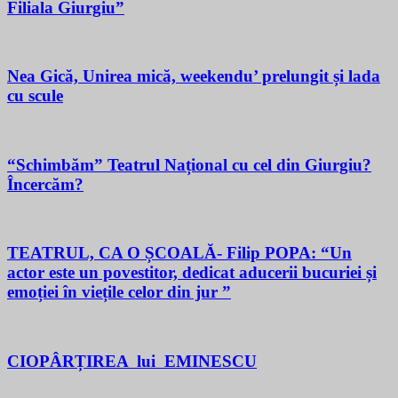
Filiala Giurgiu”
Nea Gică, Unirea mică, weekendu’ prelungit și lada
cu scule
“Schimbăm” Teatrul Național cu cel din Giurgiu?
Încercăm?
TEATRUL, CA O ȘCOALĂ- Filip POPA: “Un
actor este un povestitor, dedicat aducerii bucuriei și
emoției în viețile celor din jur ”
CIOPÂRȚIREA lui EMINESCU