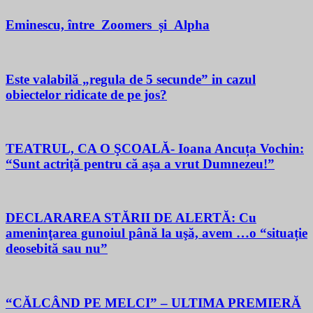
Eminescu, între Zoomers și Alpha
Este valabilă „regula de 5 secunde” in cazul
obiectelor ridicate de pe jos?
TEATRUL, CA O ŞCOALĂ- Ioana Ancuța Vochin:
“Sunt actriță pentru că așa a vrut Dumnezeu!”
DECLARAREA STĂRII DE ALERTĂ: Cu
ameninţarea gunoiul până la uşă, avem …o “situație
deosebită sau nu”
“CĂLCÂND PE MELCI” – ULTIMA PREMIERĂ