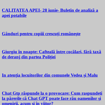
CALITATEA APEI- 28 iunie- Buletin de analiză a
apei potabile
Gânduri pentru copiii crescuţi româneşte
Giurgiu în noapte: Cafteală între cocălari, fără taxă
de deranj din partea Poliției
In atenția locuitorilor din comunele Vedea și Malu
Chat Gtp răspunde la o provocare: Cum raspundeti
la părerile că Chat GPT poate face rău oamenilor şi
omenirii, acum si în viitor?