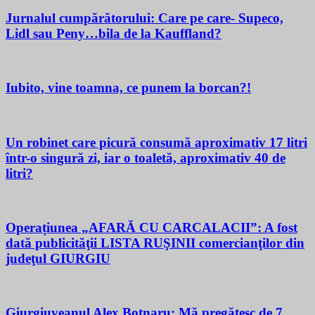
Jurnalul cumpărătorului: Care pe care- Supeco,
Lidl sau Peny…bila de la Kauffland?
Iubito, vine toamna, ce punem la borcan?!
Un robinet care picură consumă aproximativ 17 litri
într-o singură zi, iar o toaletă, aproximativ 40 de
litri?
Operațiunea „AFARĂ CU CARCALACII”: A fost
dată publicităţii LISTA RUŞINII comercianţilor din
judeţul GIURGIU
Giurgiuveanul Alex Botnaru: Mă pregătesc de 7