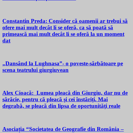
Constantin Preda: Consider că oamenii ar trebui să
ofere mai mult decât li se oferă, ca să poată să
primească mai mult decât li se oferă la un moment
dat
„Dansând la Lughnasa”- o poveste-sărbătoare pe
scena teatrului giurgiuvean
Alex Cioacă: Lumea pleacă din Giurgiu, dar nu de
sărăcie, pentru că pleacă şi cei înstăriţi. Mai
degrabă, se pleacă din lipsa de oportunităţi reale
Asociația “Societatea de Geografie din România –