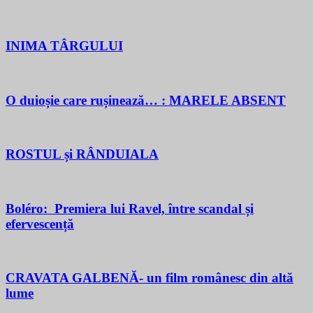
INIMA TÂRGULUI
O duioșie care rușinează… : MARELE ABSENT
ROSTUL și RÂNDUIALA
Boléro: Premiera lui Ravel, între scandal și
efervescență
CRAVATA GALBENĂ- un film românesc din altă
lume