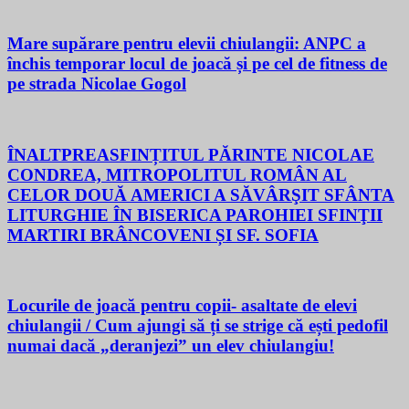
Mare supărare pentru elevii chiulangii: ANPC a
închis temporar locul de joacă și pe cel de fitness de
pe strada Nicolae Gogol
ÎNALTPREASFINȚITUL PĂRINTE NICOLAE
CONDREA, MITROPOLITUL ROMÂN AL
CELOR DOUĂ AMERICI A SĂVÂRŞIT SFÂNTA
LITURGHIE ÎN BISERICA PAROHIEI SFINŢII
MARTIRI BRÂNCOVENI ȘI SF. SOFIA
Locurile de joacă pentru copii- asaltate de elevi
chiulangii / Cum ajungi să ți se strige că ești pedofil
numai dacă „deranjezi” un elev chiulangiu!