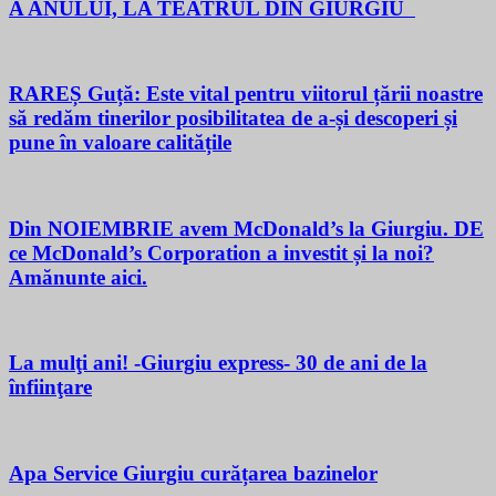
A ANULUI, LA TEATRUL DIN GIURGIU
RAREȘ Guță: Este vital pentru viitorul țării noastre
să redăm tinerilor posibilitatea de a-și descoperi și
pune în valoare calitățile
Din NOIEMBRIE avem McDonald’s la Giurgiu. DE
ce McDonald’s Corporation a investit și la noi?
Amănunte aici.
La mulţi ani! -Giurgiu express- 30 de ani de la
înfiinţare
Apa Service Giurgiu curățarea bazinelor