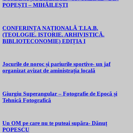
POPEȘTI – MIHĂILEȘTI
CONFERINȚA NAȚIONALĂ T.I.A.B.
(TEOLOGIE. ISTORIE. ARHIVISTICĂ.
BIBLIOTECONOMIE) EDIȚIA I
Jocurile de noroc și pariurile sportive- un jaf
organizat avizat de aministrația locală
Giurgiu Superangular – Fotografie de Epocă și
Tehnică Fotografică
Un OM pe care nu te puteai supăra- Dănuț
POPESCU