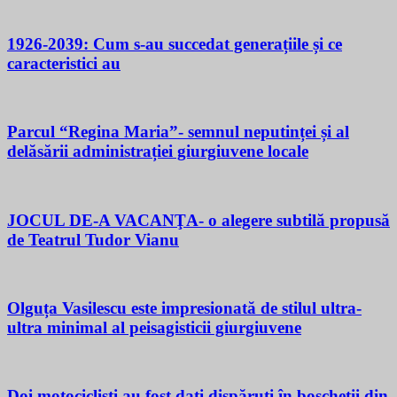
1926-2039: Cum s-au succedat generațiile și ce
caracteristici au
Parcul “Regina Maria”- semnul neputinței și al
delăsării administrației giurgiuvene locale
JOCUL DE-A VACANŢA- o alegere subtilă propusă
de Teatrul Tudor Vianu
Olguța Vasilescu este impresionată de stilul ultra-
ultra minimal al peisagisticii giurgiuvene
Doi motocicliști au fost dați dispăruți în boscheții din