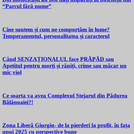
“Parcul fără nume”
Cine suntem și cum ne comportăm în lume?
Temperamentul, personalitatea și caracterul
Când SENZAȚIONALUL face PRĂPĂD sau
Apetitul pentru morți și răniți, crime sau măcar un
mic viol
Ce soarta va avea Complexul Stejarul din Pădurea
Bălănoaiei?!
Zona Liberă Giurgiu- de la pierderi la profit, în fața
unui 2025 cu perspective bune