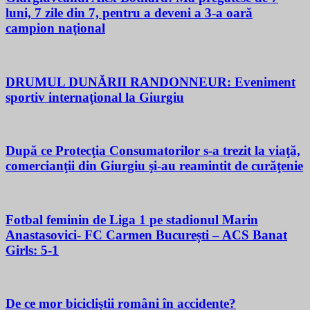
luni, 7 zile din 7, pentru a deveni a 3-a oară
campion naţional
DRUMUL DUNĂRII RANDONNEUR: Eveniment
sportiv internaţional la Giurgiu
După ce Protecţia Consumatorilor s-a trezit la viaţă,
comercianţii din Giurgiu şi-au reamintit de curăţenie
Fotbal feminin de Liga 1 pe stadionul Marin
Anastasovici- FC Carmen București – ACS Banat
Girls: 5-1
De ce mor bicicliştii români în accidente?