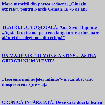
Mare surpriză din partea redacţiei „Giurgiu
express”, pentru Narcis Coman, la 76 de ani
TEATRUL, CA O ŞCOALĂ: Ana Sivu- Daponte-
„Aș sta fără teamă pe scenă lângă orice actor mare
alături de colegii mei din echipă”
UN MARE VIS FRUMOS S-A STINS… ASTRA
GIURGIU NU MAI ESTE!
„Teorema maimuţelor infinite”- un zâmbet trist
dinspre scenă spre viaţă
CRONICĂ ÎNTÂRZIATĂ: De ce să te duci la teatru