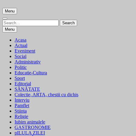
Skip
to
Menu
content
Search
Search
for:
Menu
Acasa
Actual
Eveniment
Social
Administrativ
Politic
Educatie-Cultura
Sport
Editorial
SĂNĂTATE
Colectie, ARTA, chestii cu dichis
Interviu
Pamflet
Stiinta
Religie
Iubim animalele
GASTRONOMIE
pILULA ZILEI