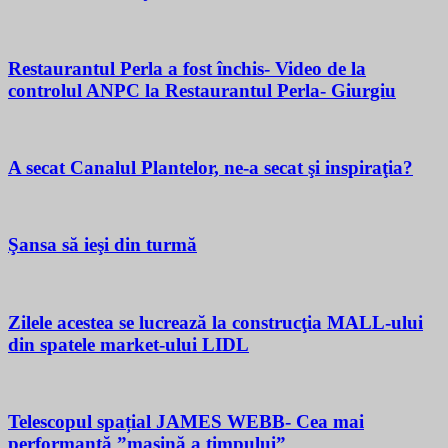
Restaurantul Perla a fost închis- Video de la
controlul ANPC la Restaurantul Perla- Giurgiu
A secat Canalul Plantelor, ne-a secat şi inspiraţia?
Şansa să ieşi din turmă
Zilele acestea se lucrează la construcţia MALL-ului
din spatele market-ului LIDL
Telescopul spațial JAMES WEBB- Cea mai
performantă ”mașină a timpului”