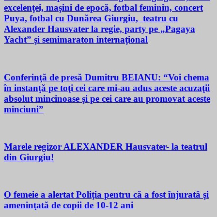
excelenţei, maşini de epocă, fotbal feminin, concert
Puya, fotbal cu Dunărea Giurgiu, teatru cu
Alexander Hausvater la regie, party pe „Pagaya
Yacht” şi semimaraton internaţional
Conferinţă de presă Dumitru BEIANU: “Voi chema
în instanţă pe toţi cei care mi-au adus aceste acuzaţii
absolut mincinoase şi pe cei care au promovat aceste
minciuni”
Marele regizor ALEXANDER Hausvater- la teatrul
din Giurgiu!
O femeie a alertat Poliţia pentru că a fost înjurată şi
ameninţată de copii de 10-12 ani