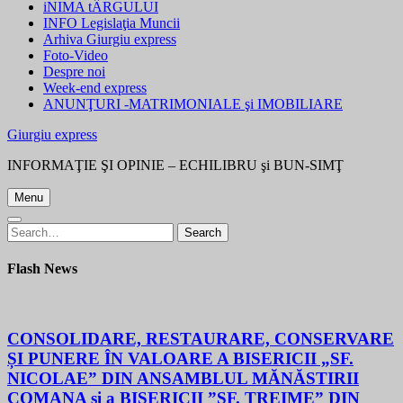
iNIMA tÂRGULUI
INFO Legislaţia Muncii
Arhiva Giurgiu express
Foto-Video
Despre noi
Week-end express
ANUNŢURI -MATRIMONIALE şi IMOBILIARE
Giurgiu express
INFORMAŢIE ŞI OPINIE – ECHILIBRU şi BUN-SIMŢ
Menu
Search
Search
for:
Flash News
CONSOLIDARE, RESTAURARE, CONSERVARE
ȘI PUNERE ÎN VALOARE A BISERICII „SF.
NICOLAE” DIN ANSAMBLUL MĂNĂSTIRII
COMANA și a BISERICII ”SF. TREIME” DIN