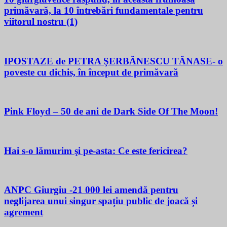
primăvară, la 10 întrebări fundamentale pentru
viitorul nostru (1)
IPOSTAZE de PETRA ŞERBĂNESCU TĂNASE- o
poveste cu dichis, în început de primăvară
Pink Floyd – 50 de ani de Dark Side Of The Moon!
Hai s-o lămurim şi pe-asta: Ce este fericirea?
ANPC Giurgiu -21 000 lei amendă pentru
neglijarea unui singur spațiu public de joacă și
agrement