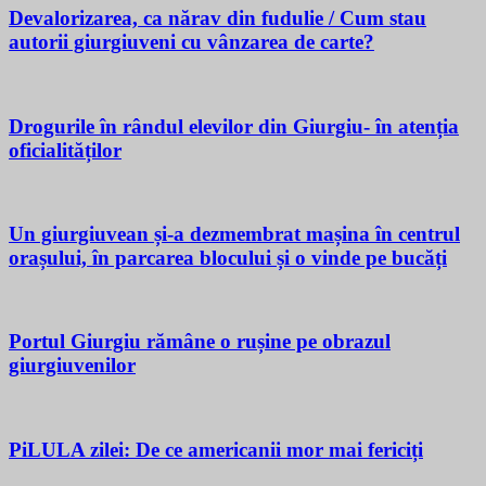
Devalorizarea, ca nărav din fudulie / Cum stau
autorii giurgiuveni cu vânzarea de carte?
Drogurile în rândul elevilor din Giurgiu- în atenția
oficialităților
Un giurgiuvean și-a dezmembrat mașina în centrul
orașului, în parcarea blocului și o vinde pe bucăți
Portul Giurgiu rămâne o rușine pe obrazul
giurgiuvenilor
PiLULA zilei: De ce americanii mor mai fericiți