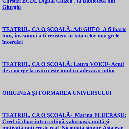
Cursuri ECDL Digital Citizen , la Biblioteca din
Giurgiu
TEATRUL, CA O ŞCOALĂ: Adi GHEO- A fi foarte
bun, înseamnă a fi rezistent în fața celor mai grele
încercări
TEATRUL, CA O ŞCOALĂ: Laura VOICU- Actul
de a merge la teatru este unul cu adevărat intim
ORIGINEA ȘI FORMAREA UNIVERSULUI
TEATRUL, CA O ŞCOALĂ- Marina FLUERAŞU:
Cred că doar într-o echipă valoroasă, unită și
motivată poți crește real. Niciodată singur. Asta este