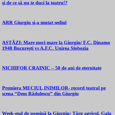
şi de ce să nu te duci la teatru!?
ARR Giurgiu şi-a mutat sediul
ASTĂZI: Mare meci mare la Giurgiu/ F.C. Dinamo
1948 București vs A.F.C. Unirea Slobozia
NICHIFOR CRAINIC – 50 de ani de eternitate
Premiera MECIUL INIMILOR- record teatral pe
scena “Dem Rădulescu” din Giurgiu
Week-end de pomină la Giurgiu: Târg agricol, Gala