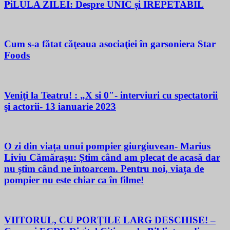
PiLULA ZILEI: Despre UNIC și IREPETABIL
Cum s-a fătat căţeaua asociaţiei în garsoniera Star
Foods
Veniţi la Teatru! : „X si 0″- interviuri cu spectatorii
şi actorii- 13 ianuarie 2023
O zi din viața unui pompier giurgiuvean- Marius
Liviu Cămărașu: Știm când am plecat de acasă dar
nu știm când ne întoarcem. Pentru noi, viața de
pompier nu este chiar ca în filme!
VIITORUL, CU PORŢILE LARG DESCHISE! –