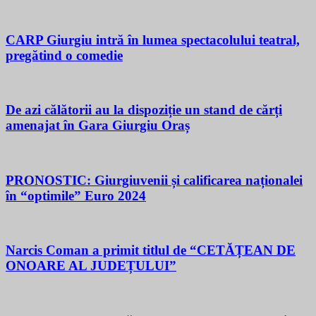
CARP Giurgiu intră în lumea spectacolului teatral,
pregătind o comedie
De azi călătorii au la dispoziție un stand de cărți
amenajat în Gara Giurgiu Oraș
PRONOSTIC: Giurgiuvenii și calificarea naționalei
în “optimile” Euro 2024
Narcis Coman a primit titlul de “CETĂȚEAN DE
ONOARE AL JUDEȚULUI”