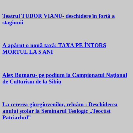
Teatrul TUDOR VIANU- deschidere în forţă a
stagiunii
A apărut o nouă taxă: TAXA PE ÎNTORS
MORTUL LA 5 ANI
Alex Botnaru- pe podium la Campionatul Naţional
de Culturism de la Sibiu
La cererea giurgiuvenilor, reluăm : Deschiderea
anului școlar la Seminarul Teologic „Teoctist
Patriarhul”