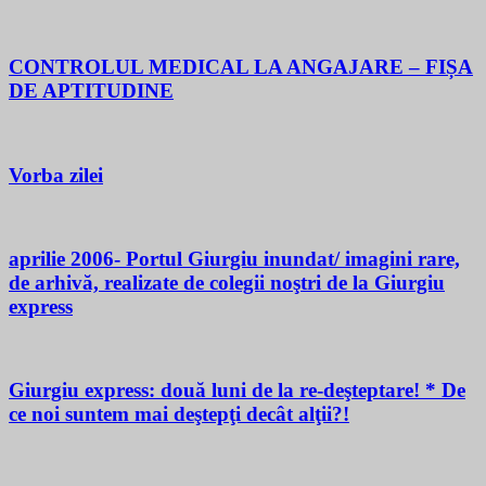
CONTROLUL MEDICAL LA ANGAJARE – FIȘA
DE APTITUDINE
Vorba zilei
aprilie 2006- Portul Giurgiu inundat/ imagini rare,
de arhivă, realizate de colegii noştri de la Giurgiu
express
Giurgiu express: două luni de la re-deşteptare! * De
ce noi suntem mai deştepţi decât alţii?!