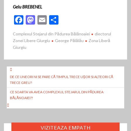
Gelu BREBENEL
F
M
E
P
ac
as
m
ar
Complexul Stejarul din Pădurea Bălănoaiei
diectorul
e
to
ai
ta
Zonei Libere Giurgiu
George Pălălău
Zona Liberă
b
d
l
je
Giurgiu
o
o
az
o
n
ă
Navigare
k
DE CE UNEORI NI SE PARE CĂ TIMPUL TRECE UȘOR SI ALTEORI CĂ
în
TRECE GREU?
articole
CE SOARTA VA AVEA COMPLEXUL STEJARUL DIN PĂDUREA
BĂLĂNOAIEI?!
VIZITEAZA EMPATH