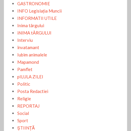
GASTRONOMIE
INFO Legislaţia Muncii
INFORMATII UTILE
Inima târgului
iNIMA tÂRGULUI
Interviu
învatamant
Iubim animalele
Mapamond
Pamflet
pILULA ZILEI
Politic
Posta Redactiei
Religie
REPORTAJ
Social
Sport
ŞTIINŢĂ