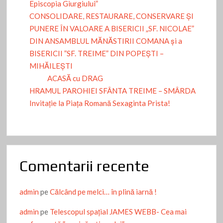
Episcopia Giurgiului”
CONSOLIDARE, RESTAURARE, CONSERVARE ȘI
PUNERE ÎN VALOARE A BISERICII „SF. NICOLAE”
DIN ANSAMBLUL MĂNĂSTIRII COMANA și a
BISERICII ”SF. TREIME” DIN POPEȘTI –
MIHĂILEȘTI
ACASĂ cu DRAG
HRAMUL PAROHIEI SFÂNTA TREIME – SMÂRDA
Invitație la Piața Romană Sexaginta Prista!
Comentarii recente
admin
pe
Călcând pe melci… în plină iarnă !
admin
pe
Telescopul spațial JAMES WEBB- Cea mai