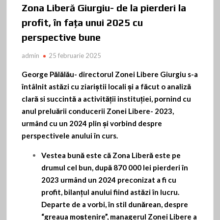
Zona Liberă Giurgiu- de la pierderi la
profit, în fața unui 2025 cu
perspective bune
admin
25 februarie 2025
George Pălălău- directorul Zonei Libere Giurgiu s-a
întâlnit astăzi cu ziariștii locali și a făcut o analiză
clară si succintă a activității instituției, pornind cu
anul preluării conducerii Zonei Libere- 2023,
urmând cu un 2024 plin și vorbind despre
perspectivele anului în curs.
Vestea bună este că Zona Liberă este pe
drumul cel bun, după 870 000 lei pierderi în
2023 urmând un 2024 preconizat a fi cu
profit, bilanțul anului fiind astăzi în lucru.
Departe de a vorbi, în stil dunărean, despre
ׅ“greaua moștenire”, managerul Zonei Libere a