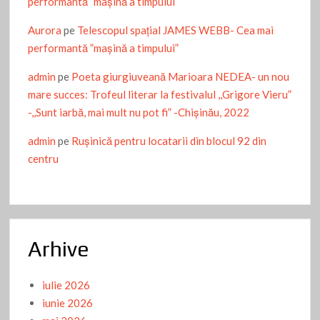
performantă ”mașină a timpului”
Aurora
pe
Telescopul spațial JAMES WEBB- Cea mai
performantă ”mașină a timpului”
admin
pe
Poeta giurgiuveană Marioara NEDEA- un nou
mare succes: Trofeul literar la festivalul ,,Grigore Vieru”
-,,Sunt iarbă, mai mult nu pot fi” -Chişinău, 2022
admin
pe
Ruşinică pentru locatarii din blocul 92 din
centru
Arhive
iulie 2026
iunie 2026