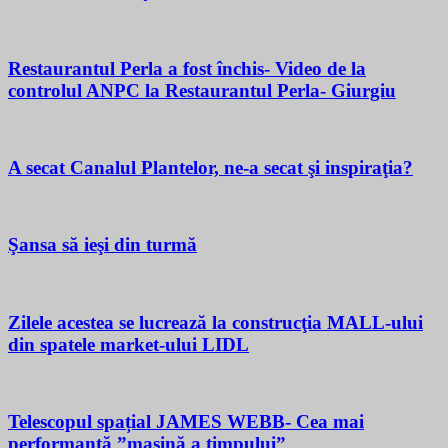
Restaurantul Perla a fost închis- Video de la
controlul ANPC la Restaurantul Perla- Giurgiu
A secat Canalul Plantelor, ne-a secat şi inspiraţia?
Şansa să ieşi din turmă
Zilele acestea se lucrează la construcţia MALL-ului
din spatele market-ului LIDL
Telescopul spațial JAMES WEBB- Cea mai
performantă ”mașină a timpului”