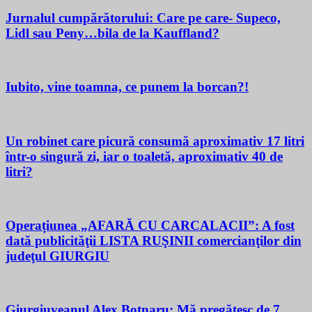
Jurnalul cumpărătorului: Care pe care- Supeco,
Lidl sau Peny…bila de la Kauffland?
Iubito, vine toamna, ce punem la borcan?!
Un robinet care picură consumă aproximativ 17 litri
într-o singură zi, iar o toaletă, aproximativ 40 de
litri?
Operațiunea „AFARĂ CU CARCALACII”: A fost
dată publicităţii LISTA RUŞINII comercianţilor din
judeţul GIURGIU
Giurgiuveanul Alex Botnaru: Mă pregătesc de 7