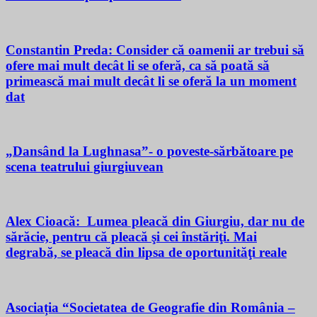
Constantin Preda: Consider că oamenii ar trebui să
ofere mai mult decât li se oferă, ca să poată să
primească mai mult decât li se oferă la un moment
dat
„Dansând la Lughnasa”- o poveste-sărbătoare pe
scena teatrului giurgiuvean
Alex Cioacă: Lumea pleacă din Giurgiu, dar nu de
sărăcie, pentru că pleacă şi cei înstăriţi. Mai
degrabă, se pleacă din lipsa de oportunităţi reale
Asociația “Societatea de Geografie din România –