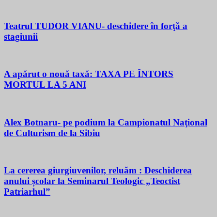
Teatrul TUDOR VIANU- deschidere în forţă a
stagiunii
A apărut o nouă taxă: TAXA PE ÎNTORS
MORTUL LA 5 ANI
Alex Botnaru- pe podium la Campionatul Naţional
de Culturism de la Sibiu
La cererea giurgiuvenilor, reluăm : Deschiderea
anului școlar la Seminarul Teologic „Teoctist
Patriarhul”