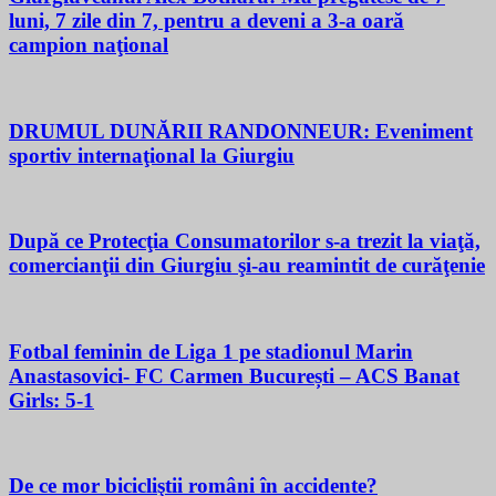
luni, 7 zile din 7, pentru a deveni a 3-a oară
campion naţional
DRUMUL DUNĂRII RANDONNEUR: Eveniment
sportiv internaţional la Giurgiu
După ce Protecţia Consumatorilor s-a trezit la viaţă,
comercianţii din Giurgiu şi-au reamintit de curăţenie
Fotbal feminin de Liga 1 pe stadionul Marin
Anastasovici- FC Carmen București – ACS Banat
Girls: 5-1
De ce mor bicicliştii români în accidente?