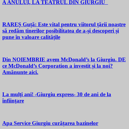
A ANULUI, LA TEATRUL DIN GIURGIU
RAREȘ Guță: Este vital pentru viitorul țării noastre
să redăm tinerilor posibilitatea de a-și descoperi și
pune în valoare calitățile
Din NOIEMBRIE avem McDonald’s la Giurgiu. DE
ce McDonald’s Corporation a investit și la noi?
Amănunte aici.
La mulţi ani! -Giurgiu express- 30 de ani de la
înfiinţare
Apa Service Giurgiu curățarea bazinelor