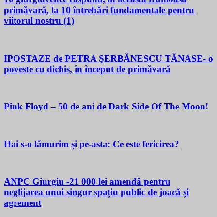
primăvară, la 10 întrebări fundamentale pentru
viitorul nostru (1)
IPOSTAZE de PETRA ŞERBĂNESCU TĂNASE- o
poveste cu dichis, în început de primăvară
Pink Floyd – 50 de ani de Dark Side Of The Moon!
Hai s-o lămurim şi pe-asta: Ce este fericirea?
ANPC Giurgiu -21 000 lei amendă pentru
neglijarea unui singur spațiu public de joacă și
agrement