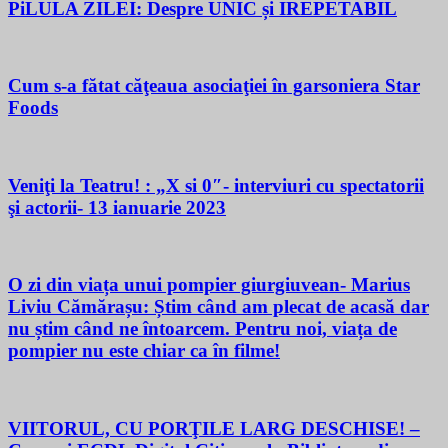
PiLULA ZILEI: Despre UNIC și IREPETABIL
Cum s-a fătat căţeaua asociaţiei în garsoniera Star
Foods
Veniţi la Teatru! : „X si 0″- interviuri cu spectatorii
şi actorii- 13 ianuarie 2023
O zi din viața unui pompier giurgiuvean- Marius
Liviu Cămărașu: Știm când am plecat de acasă dar
nu știm când ne întoarcem. Pentru noi, viața de
pompier nu este chiar ca în filme!
VIITORUL, CU PORŢILE LARG DESCHISE! –