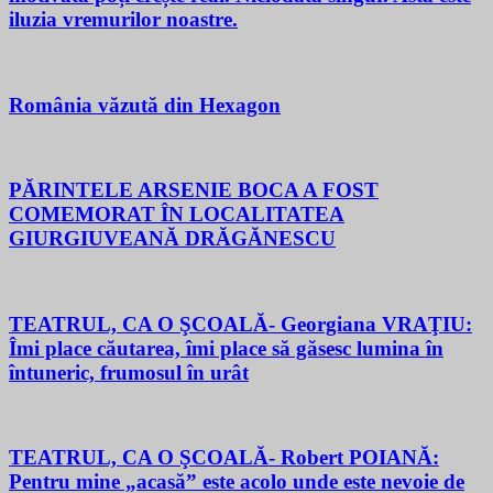
iluzia vremurilor noastre.
România văzută din Hexagon
PĂRINTELE ARSENIE BOCA A FOST
COMEMORAT ÎN LOCALITATEA
GIURGIUVEANĂ DRĂGĂNESCU
TEATRUL, CA O ŞCOALĂ- Georgiana VRAŢIU:
Îmi place căutarea, îmi place să găsesc lumina în
întuneric, frumosul în urât
TEATRUL, CA O ŞCOALĂ- Robert POIANĂ:
Pentru mine „acasă” este acolo unde este nevoie de