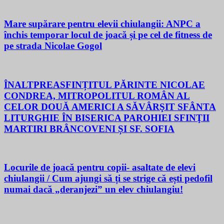
Mare supărare pentru elevii chiulangii: ANPC a
închis temporar locul de joacă și pe cel de fitness de
pe strada Nicolae Gogol
ÎNALTPREASFINȚITUL PĂRINTE NICOLAE
CONDREA, MITROPOLITUL ROMÂN AL
CELOR DOUĂ AMERICI A SĂVÂRŞIT SFÂNTA
LITURGHIE ÎN BISERICA PAROHIEI SFINŢII
MARTIRI BRÂNCOVENI ȘI SF. SOFIA
Locurile de joacă pentru copii- asaltate de elevi
chiulangii / Cum ajungi să ți se strige că ești pedofil
numai dacă „deranjezi” un elev chiulangiu!