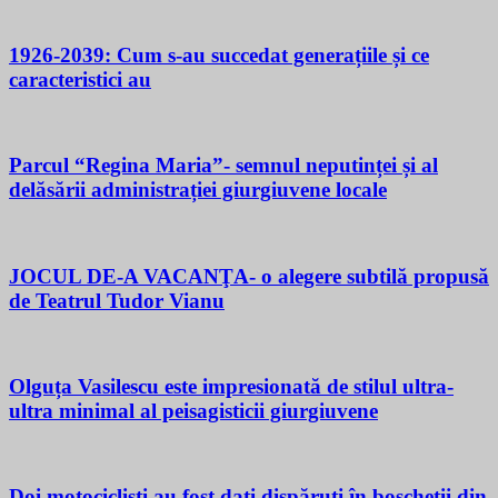
1926-2039: Cum s-au succedat generațiile și ce
caracteristici au
Parcul “Regina Maria”- semnul neputinței și al
delăsării administrației giurgiuvene locale
JOCUL DE-A VACANŢA- o alegere subtilă propusă
de Teatrul Tudor Vianu
Olguța Vasilescu este impresionată de stilul ultra-
ultra minimal al peisagisticii giurgiuvene
Doi motocicliști au fost dați dispăruți în boscheții din