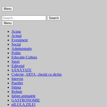
Skip
to
Menu
content
Search
Search
for:
Menu
Acasa
Actual
Eveniment
Social
Administrativ
Politic
Educatie-Cultura
Sport
Editorial
SĂNĂTATE
Colectie, ARTA, chestii cu dichis
Interviu
Pamflet
Stiinta
Religie
Iubim animalele
GASTRONOMIE
pILULA ZILEI