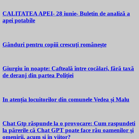
CALITATEA APEI- 28 iunie- Buletin de analiză a
apei potabile
Gânduri pentru copiii crescuţi româneşte
Giurgiu în noapte: Cafteală între cocălari, fără taxă
de deranj din partea Poliției
In atenția locuitorilor din comunele Vedea și Malu
Chat Gtp răspunde la o provocare: Cum raspundeti
la părerile că Chat GPT poate face rău oamenilor şi
omenirii, acum si în viitor?