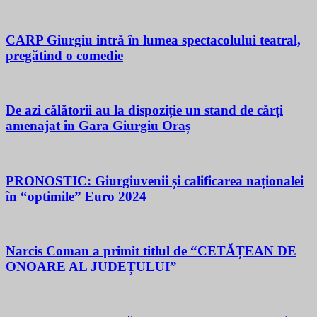
CARP Giurgiu intră în lumea spectacolului teatral,
pregătind o comedie
De azi călătorii au la dispoziție un stand de cărți
amenajat în Gara Giurgiu Oraș
PRONOSTIC: Giurgiuvenii și calificarea naționalei
în “optimile” Euro 2024
Narcis Coman a primit titlul de “CETĂȚEAN DE
ONOARE AL JUDEȚULUI”