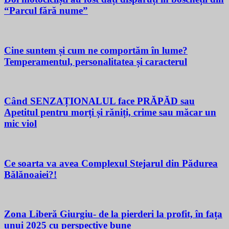
“Parcul fără nume”
Cine suntem și cum ne comportăm în lume?
Temperamentul, personalitatea și caracterul
Când SENZAȚIONALUL face PRĂPĂD sau
Apetitul pentru morți și răniți, crime sau măcar un
mic viol
Ce soarta va avea Complexul Stejarul din Pădurea
Bălănoaiei?!
Zona Liberă Giurgiu- de la pierderi la profit, în fața
unui 2025 cu perspective bune