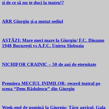
şi de ce să nu te duci la teatru!?
ARR Giurgiu şi-a mutat sediul
ASTĂZI: Mare meci mare la Giurgiu/ F.C. Dinamo
1948 București vs A.F.C. Unirea Slobozia
NICHIFOR CRAINIC – 50 de ani de eternitate
Premiera MECIUL INIMILOR- record teatral pe
scena “Dem Rădulescu” din Giurgiu
Week-end de pomină la Giurgiu: Târg agricol, Gala