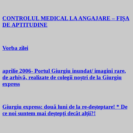
CONTROLUL MEDICAL LA ANGAJARE – FIȘA
DE APTITUDINE
Vorba zilei
aprilie 2006- Portul Giurgiu inundat/ imagini rare,
de arhivă, realizate de colegii noştri de la Giurgiu
express
Giurgiu express: două luni de la re-deşteptare! * De
ce noi suntem mai deştepţi decât alţii?!