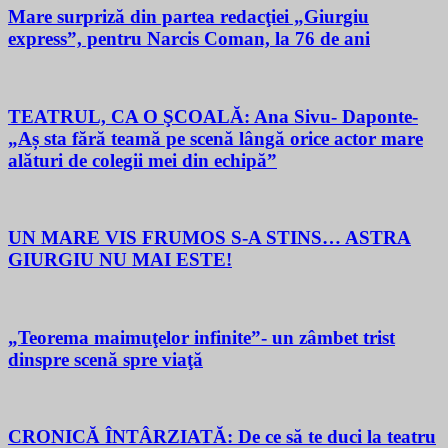
Mare surpriză din partea redacţiei „Giurgiu
express”, pentru Narcis Coman, la 76 de ani
TEATRUL, CA O ŞCOALĂ: Ana Sivu- Daponte-
„Aș sta fără teamă pe scenă lângă orice actor mare
alături de colegii mei din echipă”
UN MARE VIS FRUMOS S-A STINS… ASTRA
GIURGIU NU MAI ESTE!
„Teorema maimuţelor infinite”- un zâmbet trist
dinspre scenă spre viaţă
CRONICĂ ÎNTÂRZIATĂ: De ce să te duci la teatru