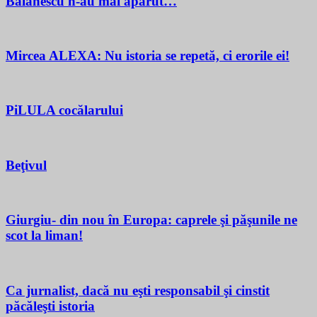
Bălănescu n-au mai apărut…
Mircea ALEXA: Nu istoria se repetă, ci erorile ei!
PiLULA cocălarului
Beţivul
Giurgiu- din nou în Europa: caprele şi păşunile ne
scot la liman!
Ca jurnalist, dacă nu eşti responsabil şi cinstit
păcăleşti istoria