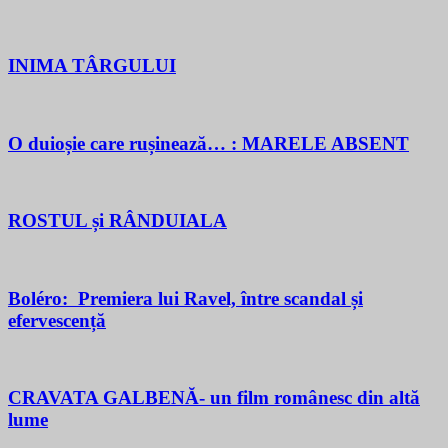
INIMA TÂRGULUI
O duioșie care rușinează… : MARELE ABSENT
ROSTUL și RÂNDUIALA
Boléro: Premiera lui Ravel, între scandal și
efervescență
CRAVATA GALBENĂ- un film românesc din altă
lume