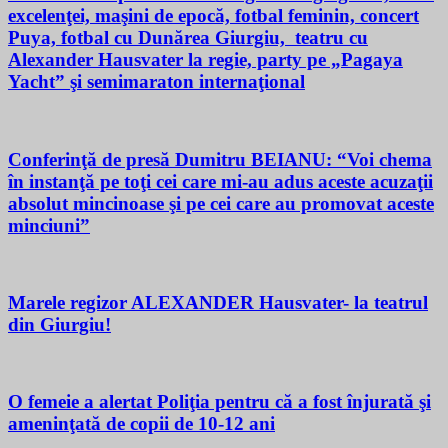
excelenţei, maşini de epocă, fotbal feminin, concert
Puya, fotbal cu Dunărea Giurgiu, teatru cu
Alexander Hausvater la regie, party pe „Pagaya
Yacht” şi semimaraton internaţional
Conferinţă de presă Dumitru BEIANU: “Voi chema
în instanţă pe toţi cei care mi-au adus aceste acuzaţii
absolut mincinoase şi pe cei care au promovat aceste
minciuni”
Marele regizor ALEXANDER Hausvater- la teatrul
din Giurgiu!
O femeie a alertat Poliţia pentru că a fost înjurată şi
ameninţată de copii de 10-12 ani