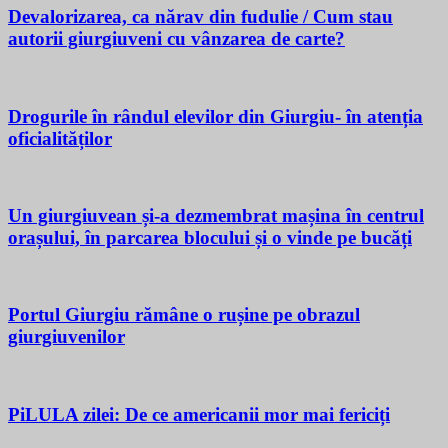
Devalorizarea, ca nărav din fudulie / Cum stau
autorii giurgiuveni cu vânzarea de carte?
Drogurile în rândul elevilor din Giurgiu- în atenția
oficialităților
Un giurgiuvean și-a dezmembrat mașina în centrul
orașului, în parcarea blocului și o vinde pe bucăți
Portul Giurgiu rămâne o rușine pe obrazul
giurgiuvenilor
PiLULA zilei: De ce americanii mor mai fericiți