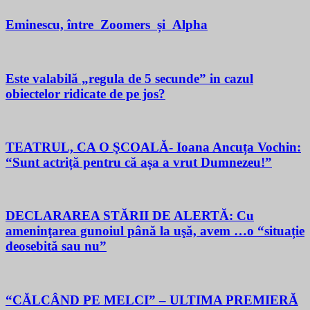
Eminescu, între Zoomers și Alpha
Este valabilă „regula de 5 secunde” in cazul
obiectelor ridicate de pe jos?
TEATRUL, CA O ŞCOALĂ- Ioana Ancuța Vochin:
“Sunt actriță pentru că așa a vrut Dumnezeu!”
DECLARAREA STĂRII DE ALERTĂ: Cu
ameninţarea gunoiul până la uşă, avem …o “situație
deosebită sau nu”
“CĂLCÂND PE MELCI” – ULTIMA PREMIERĂ