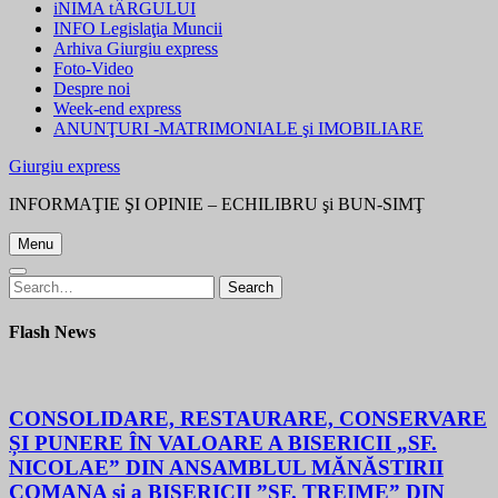
iNIMA tÂRGULUI
INFO Legislaţia Muncii
Arhiva Giurgiu express
Foto-Video
Despre noi
Week-end express
ANUNŢURI -MATRIMONIALE şi IMOBILIARE
Giurgiu express
INFORMAŢIE ŞI OPINIE – ECHILIBRU şi BUN-SIMŢ
Menu
Search
Search
for:
Flash News
CONSOLIDARE, RESTAURARE, CONSERVARE
ȘI PUNERE ÎN VALOARE A BISERICII „SF.
NICOLAE” DIN ANSAMBLUL MĂNĂSTIRII
COMANA și a BISERICII ”SF. TREIME” DIN