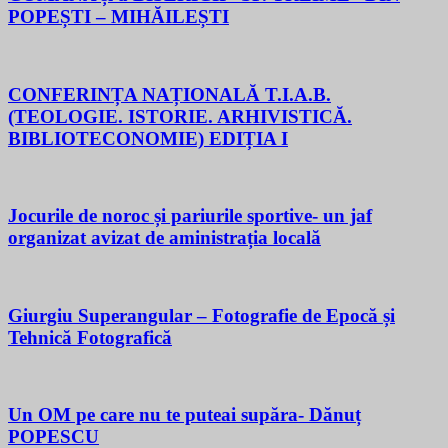
POPEȘTI – MIHĂILEȘTI
CONFERINȚA NAȚIONALĂ T.I.A.B.
(TEOLOGIE. ISTORIE. ARHIVISTICĂ.
BIBLIOTECONOMIE) EDIȚIA I
Jocurile de noroc și pariurile sportive- un jaf
organizat avizat de aministrația locală
Giurgiu Superangular – Fotografie de Epocă și
Tehnică Fotografică
Un OM pe care nu te puteai supăra- Dănuț
POPESCU