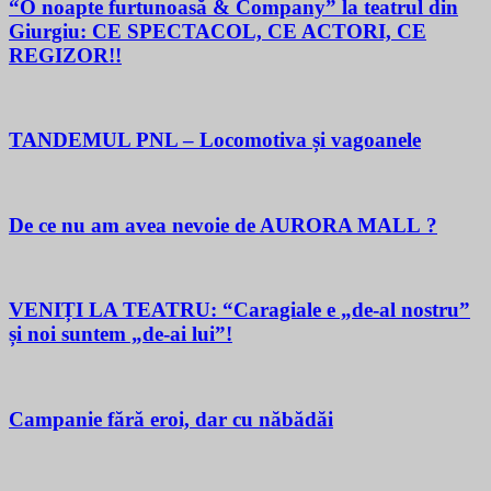
“O noapte furtunoasă & Company” la teatrul din
Giurgiu: CE SPECTACOL, CE ACTORI, CE
REGIZOR!!
TANDEMUL PNL – Locomotiva și vagoanele
De ce nu am avea nevoie de AURORA MALL ?
VENIȚI LA TEATRU: “Caragiale e „de-al nostru”
și noi suntem „de-ai lui”!
Campanie fără eroi, dar cu năbădăi