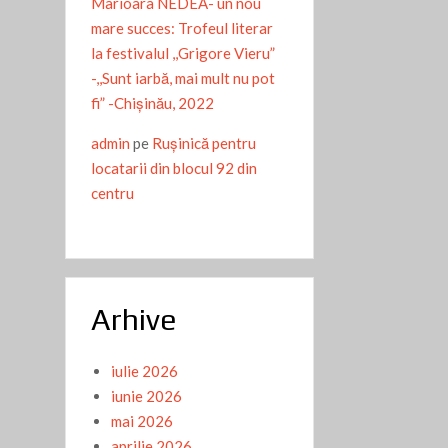
Marioara NEDEA- un nou
mare succes: Trofeul literar
la festivalul ,,Grigore Vieru”
-,,Sunt iarbă, mai mult nu pot
fi” -Chişinău, 2022
admin
pe
Ruşinică pentru
locatarii din blocul 92 din
centru
Arhive
iulie 2026
iunie 2026
mai 2026
aprilie 2026