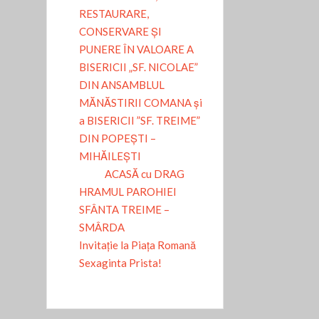
RESTAURARE,
CONSERVARE ȘI
PUNERE ÎN VALOARE A
BISERICII „SF. NICOLAE”
DIN ANSAMBLUL
MĂNĂSTIRII COMANA și
a BISERICII ”SF. TREIME”
DIN POPEȘTI –
MIHĂILEȘTI
ACASĂ cu DRAG
HRAMUL PAROHIEI
SFÂNTA TREIME –
SMÂRDA
Invitație la Piața Romană
Sexaginta Prista!