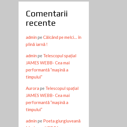
Comentarii
recente
admin
pe
Călcând pe melci… în
plină iarnă !
admin
pe
Telescopul spațial
JAMES WEBB- Cea mai
performantă ”mașină a
timpului”
Aurora
pe
Telescopul spațial
JAMES WEBB- Cea mai
performantă ”mașină a
timpului”
admin
pe
Poeta giurgiuveană