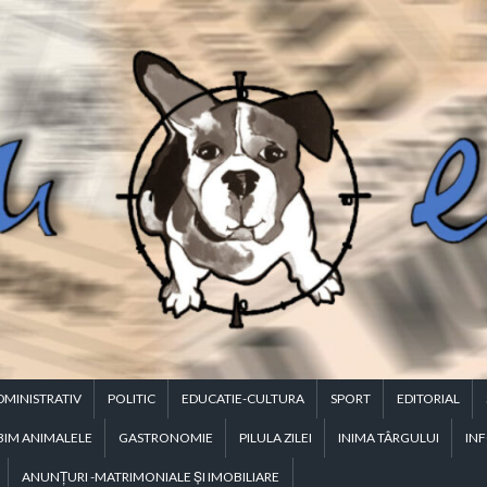
DMINISTRATIV
POLITIC
EDUCATIE-CULTURA
SPORT
EDITORIAL
BIM ANIMALELE
GASTRONOMIE
PILULA ZILEI
INIMA TÂRGULUI
INF
ANUNŢURI -MATRIMONIALE ŞI IMOBILIARE