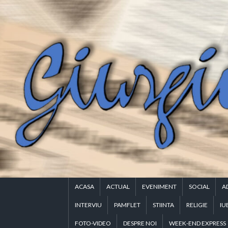
Skip
to
content
ACASA
ACTUAL
EVENIMENT
SOCIAL
A
INTERVIU
PAMFLET
STIINTA
RELIGIE
IU
FOTO-VIDEO
DESPRE NOI
WEEK-END EXPRESS