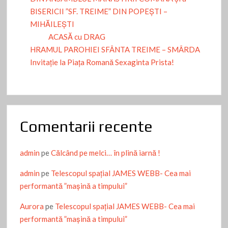
BISERICII ”SF. TREIME” DIN POPEȘTI –
Din NOIEMBRIE avem McDonald’s la Giurgiu. DE ce
MIHĂILEȘTI
McDonald’s Corporation a investit și la noi? Amănunte aici.
ACASĂ cu DRAG
La mulţi ani! -Giurgiu express- 30 de ani de la înfiinţare
HRAMUL PAROHIEI SFÂNTA TREIME – SMÂRDA
Apa Service Giurgiu curățarea bazinelor
Invitație la Piața Romană Sexaginta Prista!
CARP Giurgiu intră în lumea spectacolului teatral, pregătind o
comedie
De azi călătorii au la dispoziție un stand de cărți amenajat în
Gara Giurgiu Oraș
Comentarii recente
PRONOSTIC: Giurgiuvenii și calificarea naționalei în “optimile”
admin
pe
Călcând pe melci… în plină iarnă !
Euro 2024
admin
pe
Telescopul spațial JAMES WEBB- Cea mai
Narcis Coman a primit titlul de “CETĂȚEAN DE ONOARE AL
performantă ”mașină a timpului”
JUDEȚULUI”
Aurora
pe
Telescopul spațial JAMES WEBB- Cea mai
“O noapte furtunoasă & Company” la teatrul din Giurgiu: CE
performantă ”mașină a timpului”
SPECTACOL, CE ACTORI, CE REGIZOR!!