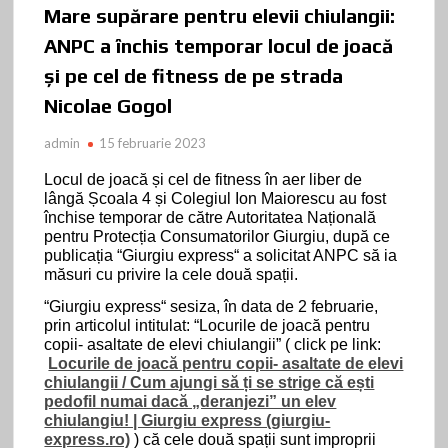
Mare supărare pentru elevii chiulangii:
Jocurile de noroc și pariurile sportive- un jaf organizat avizat
ANPC a închis temporar locul de joacă
de aministrația locală
și pe cel de fitness de pe strada
Nicolae Gogol
Giurgiu Superangular – Fotografie de Epocă și Tehnică
Fotografică
admin
15 februarie 2023
Un OM pe care nu te puteai supăra- Dănuț POPESCU
Locul de joacă și cel de fitness în aer liber de
INIMA TÂRGULUI
lângă Școala 4 și Colegiul Ion Maiorescu au fost
închise temporar de către Autoritatea Națională
O duioșie care rușinează… : MARELE ABSENT
pentru Protecția Consumatorilor Giurgiu, după ce
publicația
“
Giurgiu express
“
a solicitat ANPC să ia
ROSTUL și RÂNDUIALA
măsuri cu privire la cele două spații.
“
Giurgiu express
“
sesiza, în data de 2 februarie,
Boléro: Premiera lui Ravel, între scandal și efervescență
prin articolul intitulat: “Locurile de joacă pentru
copii- asaltate de elevi chiulangii” ( click pe link:
CRAVATA GALBENĂ- un film românesc din altă lume
Locurile de joacă pentru copii- asaltate de elevi
chiulangii / Cum ajungi să ți se strige că ești
pedofil numai dacă „deranjezi” un elev
1926-2039: Cum s-au succedat generațiile și ce
caracteristici au
chiulangiu! | Giurgiu express (giurgiu-
express.ro)
) că cele două spații sunt improprii