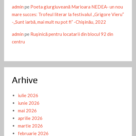
TANDEMUL PNL – Locomotiva și vagoanele
admin
pe
Poeta giurgiuveană Marioara NEDEA- un nou
De ce nu am avea nevoie de AURORA MALL ?
mare succes: Trofeul literar la festivalul ,,Grigore Vieru”
-,,Sunt iarbă, mai mult nu pot fi” -Chişinău, 2022
VENIȚI LA TEATRU: “Caragiale e „de-al nostru” și noi
suntem „de-ai lui”!
admin
pe
Ruşinică pentru locatarii din blocul 92 din
Campanie fără eroi, dar cu năbădăi
centru
Recurs la memorie (III)
Politică fără delicatesuri: BĂTĂLIA PENTRU SĂRĂCIE
Străluciri vegetale
Arhive
Ce este Guinness World Records? Cum putem intra în Cartea
Recordurilor Guinness
iulie 2026
PRAZNICUL BOTEZULUI DOMNULUI SAU EPIFANIA ÎN
iunie 2026
EPISCOPIA GIURGIULUI
mai 2026
aprilie 2026
Devalorizarea, ca nărav din fudulie / Cum stau autorii
martie 2026
giurgiuveni cu vânzarea de carte?
februarie 2026