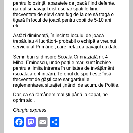
pentru folosință, aparatele de joacă fiind defente,
Parcul “Regina Maria”- semnul neputinței și al delăsării
gardul și pavajul distruse iar spațiile fiind
administrației giurgiuvene locale
frecventate de elevi care fug de la ore să tragă o
țigară în locul de joacă pentru copii de 5-10 ani
etc.
JOCUL DE-A VACANŢA- o alegere subtilă propusă de Teatrul
Tudor Vianu
Astăzi dimineață, în incinta locului de joacă
trebăluiau 4 lucrători- probabil o echipă a vreunui
Olguța Vasilescu este impresionată de stilul ultra-ultra
serviciu al Primăriei, care refacea pavajul cu dale.
minimal al peisagisticii giurgiuvene
Semn bun si dinspre Școala Gimnazială nr. 4
Mihai Eminescu, unde porțile mari sunt închise
Doi motocicliști au fost dați dispăruți în boscheții din “Parcul
pentru a limita intrarea în unitatea de învățământ
fără nume”
(școala are 4 intrări). Terenul de sport este însă
frecventat de găști care sar gardurile,
Cine suntem și cum ne comportăm în lume? Temperamentul,
reglementarea situației ținând, de acum, de Poliție.
personalitatea și caracterul
Dar, ca să rămânem realiști până la capăt, ne
oprim aici.
Când SENZAȚIONALUL face PRĂPĂD sau Apetitul pentru
morți și răniți, crime sau măcar un mic viol
Giurgiu express
F
M
E
P
Ce soarta va avea Complexul Stejarul din Pădurea
ac
as
m
ar
Bălănoaiei?!