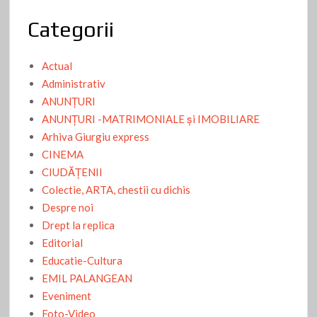
Categorii
Actual
Administrativ
ANUNŢURI
ANUNŢURI -MATRIMONIALE şi IMOBILIARE
Arhiva Giurgiu express
CINEMA
CIUDĂŢENII
Colectie, ARTA, chestii cu dichis
Despre noi
Drept la replica
Editorial
Educatie-Cultura
EMIL PALANGEAN
Eveniment
Foto-Video