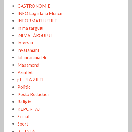
GASTRONOMIE
INFO Legislaţia Muncii
INFORMATII UTILE
Inima târgului
iNIMA tÂRGULUI
Interviu
învatamant
Iubim animalele
Mapamond
Pamflet
pILULA ZILEI
Politic
Posta Redactiei
Religie
REPORTAJ
Social
Sport
ŞTIINŢĂ