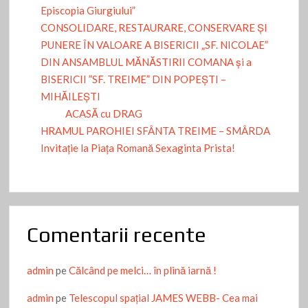
Episcopia Giurgiului”
CONSOLIDARE, RESTAURARE, CONSERVARE ȘI
PUNERE ÎN VALOARE A BISERICII „SF. NICOLAE”
DIN ANSAMBLUL MĂNĂSTIRII COMANA și a
BISERICII ”SF. TREIME” DIN POPEȘTI –
MIHĂILEȘTI
ACASĂ cu DRAG
HRAMUL PAROHIEI SFÂNTA TREIME – SMÂRDA
Invitație la Piața Romană Sexaginta Prista!
Comentarii recente
admin
pe
Călcând pe melci… în plină iarnă !
admin
pe
Telescopul spațial JAMES WEBB- Cea mai