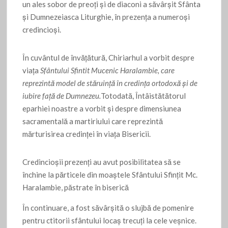
un ales sobor de preoţi şi de diaconi a săvârşit Sfânta
şi Dumnezeiasca Liturghie, în prezenţa a numeroși
credincioşi.
În cuvântul de învăţătură, Chiriarhul a vorbit despre
viaţa
Sfântului Sfintit Mucenic Haralambie, care
reprezintă model de stăruinţă în credinţa ortodoxă şi de
iubire faţă de Dumnezeu.
Totodată, Întâistătătorul
eparhiei noastre a vorbit şi despre dimensiunea
sacramentală a martiriului care reprezintă
mărturisirea credinţei în viaţa Bisericii.
Credincioşii prezenţi au avut posibilitatea să se
închine la părticele din moaştele Sfântului Sfinţit Mc.
Haralambie, păstrate în biserică
În continuare, a fost săvârşită o slujbă de pomenire
pentru ctitorii sfântului locaş trecuţi la cele veşnice.