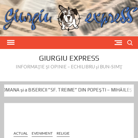
Skip
to
content
Search
GIURGIU EXPRESS
INFORMAŢIE ŞI OPINIE – ECHILIBRU şi BUN-SIMŢ
i a BISERICII ”SF. TREIME” DIN POPEȘTI – MIHĂILEȘTI
 News privind preşedintele CJ Dumitru Beianu
Cu politica la car-
i a BISERICII ”SF. TREIME” DIN POPEȘTI – MIHĂILEȘTI
 News privind preşedintele CJ Dumitru Beianu
Cu politica la car-
ACTUAL
EVENIMENT
RELIGIE