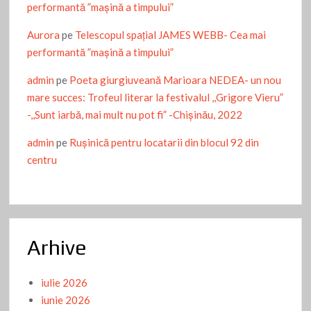
performantă ”mașină a timpului”
Aurora
pe
Telescopul spațial JAMES WEBB- Cea mai
performantă ”mașină a timpului”
admin
pe
Poeta giurgiuveană Marioara NEDEA- un nou
mare succes: Trofeul literar la festivalul ,,Grigore Vieru”
-,,Sunt iarbă, mai mult nu pot fi” -Chişinău, 2022
admin
pe
Ruşinică pentru locatarii din blocul 92 din
centru
Arhive
iulie 2026
iunie 2026