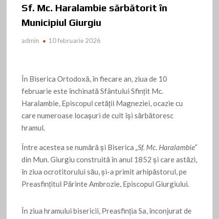
Sf. Mc. Haralambie sărbătorit în
Municipiul Giurgiu
admin
10 februarie 2026
În Biserica Ortodoxă, în fiecare an, ziua de 10
februarie este închinată Sfântului Sfinţit Mc.
Haralambie, Episcopul cetății Magneziei, ocazie cu
care numeroase locaşuri de cult îşi sărbătoresc
hramul.
Între acestea se numără și Biserica
„Sf. Mc. Haralambie”
din Mun. Giurgiu construită în anul 1852 și care astăzi,
în ziua ocrotitorului său, şi-a primit arhipăstorul, pe
Preasfinţitul Părinte Ambrozie, Episcopul Giurgiului.
În ziua hramului bisericii, Preasfinţia Sa, înconjurat de