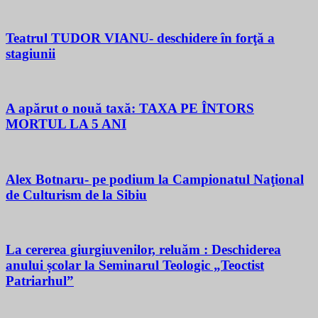
Teatrul TUDOR VIANU- deschidere în forţă a
stagiunii
A apărut o nouă taxă: TAXA PE ÎNTORS
MORTUL LA 5 ANI
Alex Botnaru- pe podium la Campionatul Naţional
de Culturism de la Sibiu
La cererea giurgiuvenilor, reluăm : Deschiderea
anului școlar la Seminarul Teologic „Teoctist
Patriarhul”