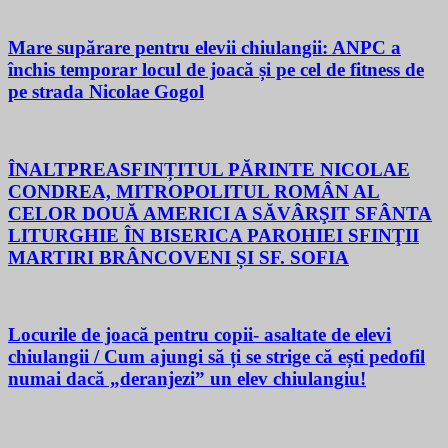
Mare supărare pentru elevii chiulangii: ANPC a
închis temporar locul de joacă și pe cel de fitness de
pe strada Nicolae Gogol
ÎNALTPREASFINȚITUL PĂRINTE NICOLAE
CONDREA, MITROPOLITUL ROMÂN AL
CELOR DOUĂ AMERICI A SĂVÂRŞIT SFÂNTA
LITURGHIE ÎN BISERICA PAROHIEI SFINŢII
MARTIRI BRÂNCOVENI ȘI SF. SOFIA
Locurile de joacă pentru copii- asaltate de elevi
chiulangii / Cum ajungi să ți se strige că ești pedofil
numai dacă „deranjezi” un elev chiulangiu!