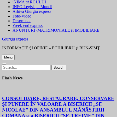
iNIMA tÂRGULUI
INFO Legislaţia Muncii
Arhiva Giurgiu express
Foto-Video
Despre noi
Week-end express
ANUNŢURI -MATRIMONIALE şi IMOBILIARE
Giurgiu express
INFORMAŢIE ŞI OPINIE – ECHILIBRU şi BUN-SIMŢ
Menu
Search
Search
for:
Flash News
CONSOLIDARE, RESTAURARE, CONSERVARE
ȘI PUNERE ÎN VALOARE A BISERICII „SF.
NICOLAE” DIN ANSAMBLUL MĂNĂSTIRII
COMANA și a BISERICII ”SF. TREIME” DIN