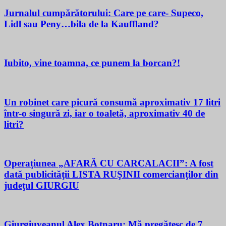
Jurnalul cumpărătorului: Care pe care- Supeco,
Lidl sau Peny…bila de la Kauffland?
Iubito, vine toamna, ce punem la borcan?!
Un robinet care picură consumă aproximativ 17 litri
într-o singură zi, iar o toaletă, aproximativ 40 de
litri?
Operațiunea „AFARĂ CU CARCALACII”: A fost
dată publicităţii LISTA RUŞINII comercianţilor din
judeţul GIURGIU
Giurgiuveanul Alex Botnaru: Mă pregătesc de 7