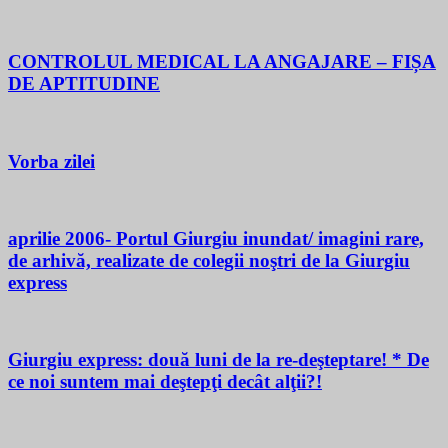
CONTROLUL MEDICAL LA ANGAJARE – FIȘA
DE APTITUDINE
Vorba zilei
aprilie 2006- Portul Giurgiu inundat/ imagini rare,
de arhivă, realizate de colegii noştri de la Giurgiu
express
Giurgiu express: două luni de la re-deşteptare! * De
ce noi suntem mai deştepţi decât alţii?!