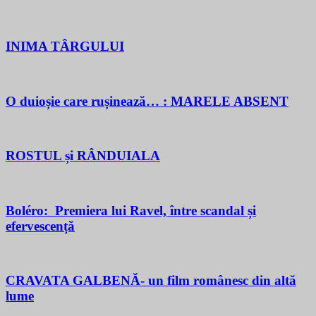
INIMA TÂRGULUI
O duioșie care rușinează… : MARELE ABSENT
ROSTUL și RÂNDUIALA
Boléro: Premiera lui Ravel, între scandal și
efervescență
CRAVATA GALBENĂ- un film românesc din altă
lume