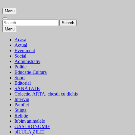
Skip
to
Menu
content
Search
Search
for:
Menu
Acasa
Actual
Eveniment
Social
Administrativ
Politic
Educatie-Cultura
Sport
Editorial
SĂNĂTATE
Colectie, ARTA, chestii cu dichis
Interviu
Pamflet
Stiinta
Religie
Iubim animalele
GASTRONOMIE
pILULA ZILEI