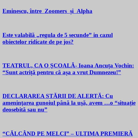
Eminescu, între Zoomers și Alpha
Este valabilă „regula de 5 secunde” in cazul
obiectelor ridicate de pe jos?
TEATRUL, CA O ŞCOALĂ- Ioana Ancuța Vochin:
“Sunt actriță pentru că așa a vrut Dumnezeu!”
DECLARAREA STĂRII DE ALERTĂ: Cu
ameninţarea gunoiul până la uşă, avem …o “situație
deosebită sau nu”
“CĂLCÂND PE MELCI” – ULTIMA PREMIERĂ