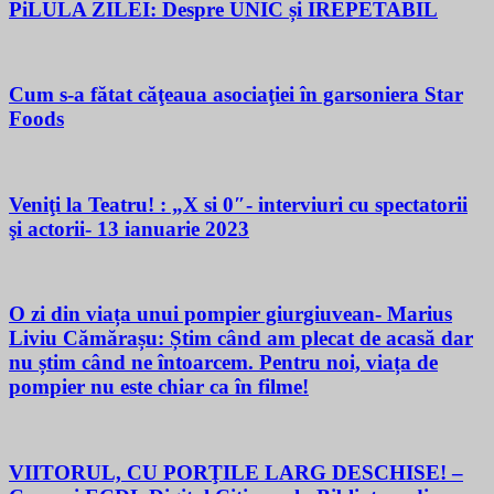
PiLULA ZILEI: Despre UNIC și IREPETABIL
Cum s-a fătat căţeaua asociaţiei în garsoniera Star
Foods
Veniţi la Teatru! : „X si 0″- interviuri cu spectatorii
şi actorii- 13 ianuarie 2023
O zi din viața unui pompier giurgiuvean- Marius
Liviu Cămărașu: Știm când am plecat de acasă dar
nu știm când ne întoarcem. Pentru noi, viața de
pompier nu este chiar ca în filme!
VIITORUL, CU PORŢILE LARG DESCHISE! –