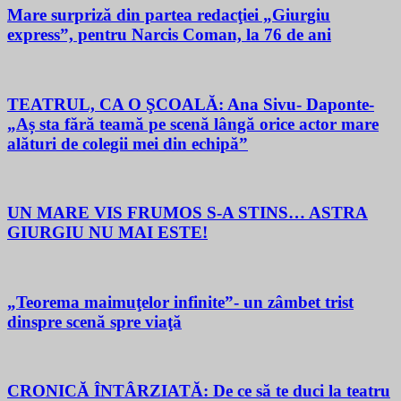
Mare surpriză din partea redacţiei „Giurgiu
express”, pentru Narcis Coman, la 76 de ani
TEATRUL, CA O ŞCOALĂ: Ana Sivu- Daponte-
„Aș sta fără teamă pe scenă lângă orice actor mare
alături de colegii mei din echipă”
UN MARE VIS FRUMOS S-A STINS… ASTRA
GIURGIU NU MAI ESTE!
„Teorema maimuţelor infinite”- un zâmbet trist
dinspre scenă spre viaţă
CRONICĂ ÎNTÂRZIATĂ: De ce să te duci la teatru