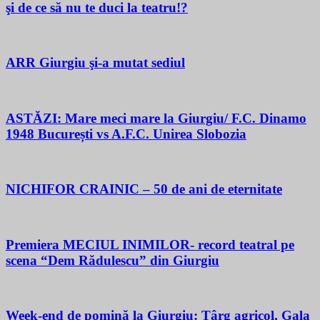
şi de ce să nu te duci la teatru!?
ARR Giurgiu şi-a mutat sediul
ASTĂZI: Mare meci mare la Giurgiu/ F.C. Dinamo
1948 București vs A.F.C. Unirea Slobozia
NICHIFOR CRAINIC – 50 de ani de eternitate
Premiera MECIUL INIMILOR- record teatral pe
scena “Dem Rădulescu” din Giurgiu
Week-end de pomină la Giurgiu: Târg agricol, Gala