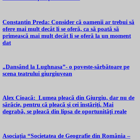
Constantin Preda: Consider că oamenii ar trebui să
ofere mai mult decât li se oferă, ca să poată să
primească mai mult decât li se oferă la un moment
dat
„Dansând la Lughnasa”- o poveste-sărbătoare pe
scena teatrului giurgiuvean
Alex Cioacă: Lumea pleacă din Giurgiu, dar nu de
sărăcie, pentru că pleacă şi cei înstăriţi. Mai
degrabă, se pleacă din lipsa de oportunităţi reale
Asociația “Societatea de Geografie din România –