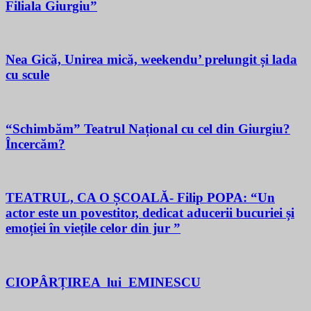
Filiala Giurgiu”
Nea Gică, Unirea mică, weekendu’ prelungit și lada
cu scule
“Schimbăm” Teatrul Național cu cel din Giurgiu?
Încercăm?
TEATRUL, CA O ȘCOALĂ- Filip POPA: “Un
actor este un povestitor, dedicat aducerii bucuriei și
emoției în viețile celor din jur ”
CIOPÂRȚIREA lui EMINESCU