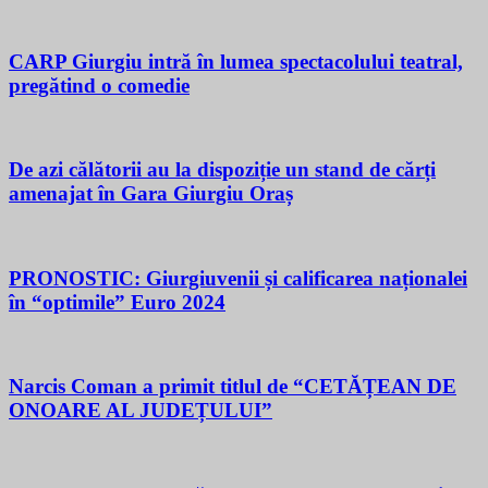
CARP Giurgiu intră în lumea spectacolului teatral,
pregătind o comedie
De azi călătorii au la dispoziție un stand de cărți
amenajat în Gara Giurgiu Oraș
PRONOSTIC: Giurgiuvenii și calificarea naționalei
în “optimile” Euro 2024
Narcis Coman a primit titlul de “CETĂȚEAN DE
ONOARE AL JUDEȚULUI”