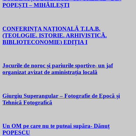
POPEȘTI – MIHĂILEȘTI
CONFERINȚA NAȚIONALĂ T.I.A.B.
(TEOLOGIE. ISTORIE. ARHIVISTICĂ.
BIBLIOTECONOMIE) EDIȚIA I
Jocurile de noroc și pariurile sportive- un jaf
organizat avizat de aministrația locală
Giurgiu Superangular – Fotografie de Epocă și
Tehnică Fotografică
Un OM pe care nu te puteai supăra- Dănuț
POPESCU