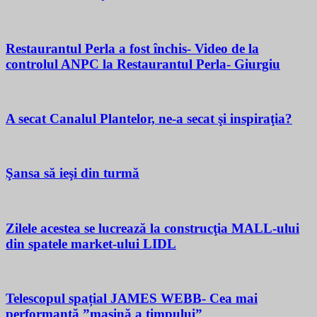
Restaurantul Perla a fost închis- Video de la
controlul ANPC la Restaurantul Perla- Giurgiu
A secat Canalul Plantelor, ne-a secat şi inspiraţia?
Şansa să ieşi din turmă
Zilele acestea se lucrează la construcţia MALL-ului
din spatele market-ului LIDL
Telescopul spațial JAMES WEBB- Cea mai
performantă ”mașină a timpului”