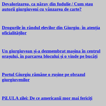
Devalorizarea, ca nărav din fudulie / Cum stau
autorii giurgiuveni cu vânzarea de carte?
Drogurile în rândul elevilor din Giurgiu- în atenția
oficialităților
Un giurgiuvean și-a dezmembrat mașina în centrul
orașului, în parcarea blocului și o vinde pe bucăți
Portul Giurgiu rămâne o rușine pe obrazul
giurgiuvenilor
PiLULA zilei: De ce americanii mor mai fericiți