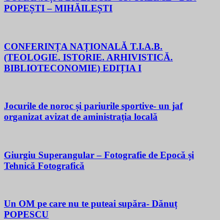
POPEȘTI – MIHĂILEȘTI
CONFERINȚA NAȚIONALĂ T.I.A.B.
(TEOLOGIE. ISTORIE. ARHIVISTICĂ.
BIBLIOTECONOMIE) EDIȚIA I
Jocurile de noroc și pariurile sportive- un jaf
organizat avizat de aministrația locală
Giurgiu Superangular – Fotografie de Epocă și
Tehnică Fotografică
Un OM pe care nu te puteai supăra- Dănuț
POPESCU