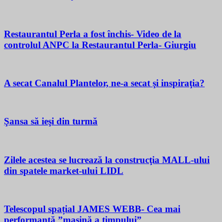
Restaurantul Perla a fost închis- Video de la
controlul ANPC la Restaurantul Perla- Giurgiu
A secat Canalul Plantelor, ne-a secat şi inspiraţia?
Şansa să ieşi din turmă
Zilele acestea se lucrează la construcţia MALL-ului
din spatele market-ului LIDL
Telescopul spațial JAMES WEBB- Cea mai
performantă ”mașină a timpului”