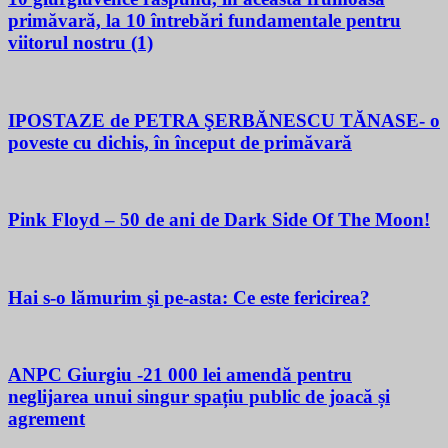
primăvară, la 10 întrebări fundamentale pentru
viitorul nostru (1)
IPOSTAZE de PETRA ŞERBĂNESCU TĂNASE- o
poveste cu dichis, în început de primăvară
Pink Floyd – 50 de ani de Dark Side Of The Moon!
Hai s-o lămurim şi pe-asta: Ce este fericirea?
ANPC Giurgiu -21 000 lei amendă pentru
neglijarea unui singur spațiu public de joacă și
agrement