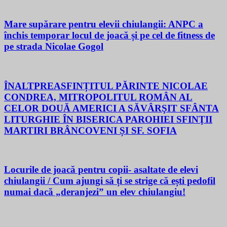
Mare supărare pentru elevii chiulangii: ANPC a
închis temporar locul de joacă și pe cel de fitness de
pe strada Nicolae Gogol
ÎNALTPREASFINȚITUL PĂRINTE NICOLAE
CONDREA, MITROPOLITUL ROMÂN AL
CELOR DOUĂ AMERICI A SĂVÂRŞIT SFÂNTA
LITURGHIE ÎN BISERICA PAROHIEI SFINŢII
MARTIRI BRÂNCOVENI ȘI SF. SOFIA
Locurile de joacă pentru copii- asaltate de elevi
chiulangii / Cum ajungi să ți se strige că ești pedofil
numai dacă „deranjezi” un elev chiulangiu!