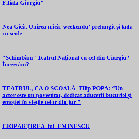
Filiala Giurgiu”
Nea Gică, Unirea mică, weekendu’ prelungit și lada
cu scule
“Schimbăm” Teatrul Național cu cel din Giurgiu?
Încercăm?
TEATRUL, CA O ȘCOALĂ- Filip POPA: “Un
actor este un povestitor, dedicat aducerii bucuriei și
emoției în viețile celor din jur ”
CIOPÂRȚIREA lui EMINESCU