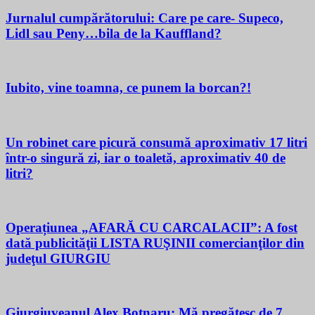
Jurnalul cumpărătorului: Care pe care- Supeco,
Lidl sau Peny…bila de la Kauffland?
Iubito, vine toamna, ce punem la borcan?!
Un robinet care picură consumă aproximativ 17 litri
într-o singură zi, iar o toaletă, aproximativ 40 de
litri?
Operațiunea „AFARĂ CU CARCALACII”: A fost
dată publicităţii LISTA RUŞINII comercianţilor din
judeţul GIURGIU
Giurgiuveanul Alex Botnaru: Mă pregătesc de 7