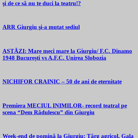
şi de ce să nu te duci la teatru!?
ARR Giurgiu şi-a mutat sediul
ASTĂZI: Mare meci mare la Giurgiu/ F.C. Dinamo
1948 București vs A.F.C. Unirea Slobozia
NICHIFOR CRAINIC – 50 de ani de eternitate
Premiera MECIUL INIMILOR- record teatral pe
scena “Dem Rădulescu” din Giurgiu
Week-end de pomină la Giurgiu: Târg agricol, Gala