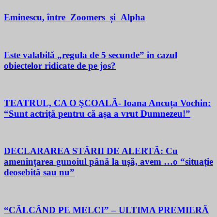
Eminescu, între Zoomers și Alpha
Este valabilă „regula de 5 secunde” in cazul
obiectelor ridicate de pe jos?
TEATRUL, CA O ŞCOALĂ- Ioana Ancuța Vochin:
“Sunt actriță pentru că așa a vrut Dumnezeu!”
DECLARAREA STĂRII DE ALERTĂ: Cu
ameninţarea gunoiul până la uşă, avem …o “situație
deosebită sau nu”
“CĂLCÂND PE MELCI” – ULTIMA PREMIERĂ