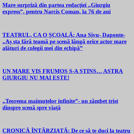
Mare surpriză din partea redacţiei „Giurgiu
express”, pentru Narcis Coman, la 76 de ani
TEATRUL, CA O ŞCOALĂ: Ana Sivu- Daponte-
„Aș sta fără teamă pe scenă lângă orice actor mare
alături de colegii mei din echipă”
UN MARE VIS FRUMOS S-A STINS… ASTRA
GIURGIU NU MAI ESTE!
„Teorema maimuţelor infinite”- un zâmbet trist
dinspre scenă spre viaţă
CRONICĂ ÎNTÂRZIATĂ: De ce să te duci la teatru