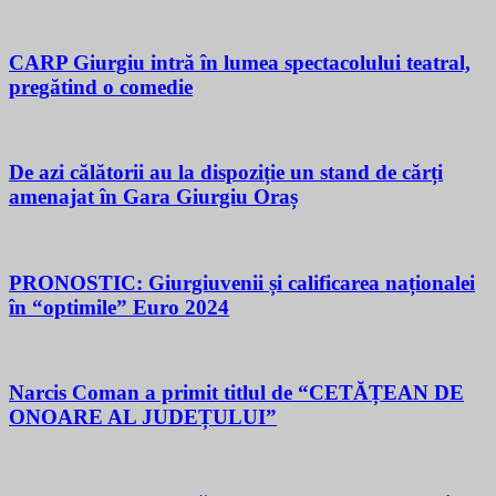
CARP Giurgiu intră în lumea spectacolului teatral,
pregătind o comedie
De azi călătorii au la dispoziție un stand de cărți
amenajat în Gara Giurgiu Oraș
PRONOSTIC: Giurgiuvenii și calificarea naționalei
în “optimile” Euro 2024
Narcis Coman a primit titlul de “CETĂȚEAN DE
ONOARE AL JUDEȚULUI”