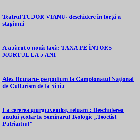
Teatrul TUDOR VIANU- deschidere în forţă a
stagiunii
A apărut o nouă taxă: TAXA PE ÎNTORS
MORTUL LA 5 ANI
Alex Botnaru- pe podium la Campionatul Naţional
de Culturism de la Sibiu
La cererea giurgiuvenilor, reluăm : Deschiderea
anului școlar la Seminarul Teologic „Teoctist
Patriarhul”