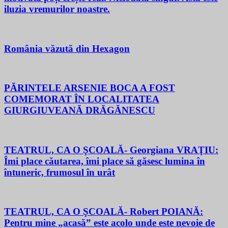
iluzia vremurilor noastre.
România văzută din Hexagon
PĂRINTELE ARSENIE BOCA A FOST
COMEMORAT ÎN LOCALITATEA
GIURGIUVEANĂ DRĂGĂNESCU
TEATRUL, CA O ŞCOALĂ- Georgiana VRAŢIU:
Îmi place căutarea, îmi place să găsesc lumina în
întuneric, frumosul în urât
TEATRUL, CA O ŞCOALĂ- Robert POIANĂ:
Pentru mine „acasă” este acolo unde este nevoie de