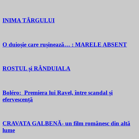
INIMA TÂRGULUI
O duioșie care rușinează… : MARELE ABSENT
ROSTUL și RÂNDUIALA
Boléro: Premiera lui Ravel, între scandal și
efervescență
CRAVATA GALBENĂ- un film românesc din altă
lume