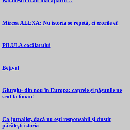
Bălănescu n-au mai apărut…
Mircea ALEXA: Nu istoria se repetă, ci erorile ei!
PiLULA cocălarului
Beţivul
Giurgiu- din nou în Europa: caprele şi păşunile ne
scot la liman!
Ca jurnalist, dacă nu eşti responsabil şi cinstit
păcăleşti istoria