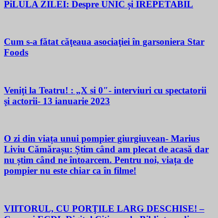
PiLULA ZILEI: Despre UNIC și IREPETABIL
Cum s-a fătat căţeaua asociaţiei în garsoniera Star
Foods
Veniţi la Teatru! : „X si 0″- interviuri cu spectatorii
şi actorii- 13 ianuarie 2023
O zi din viața unui pompier giurgiuvean- Marius
Liviu Cămărașu: Știm când am plecat de acasă dar
nu știm când ne întoarcem. Pentru noi, viața de
pompier nu este chiar ca în filme!
VIITORUL, CU PORŢILE LARG DESCHISE! –