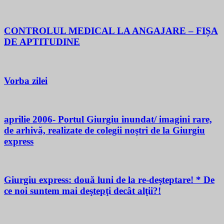
CONTROLUL MEDICAL LA ANGAJARE – FIȘA
DE APTITUDINE
Vorba zilei
aprilie 2006- Portul Giurgiu inundat/ imagini rare,
de arhivă, realizate de colegii noştri de la Giurgiu
express
Giurgiu express: două luni de la re-deşteptare! * De
ce noi suntem mai deştepţi decât alţii?!