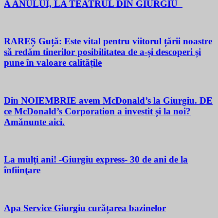
A ANULUI, LA TEATRUL DIN GIURGIU
RAREȘ Guță: Este vital pentru viitorul țării noastre
să redăm tinerilor posibilitatea de a-și descoperi și
pune în valoare calitățile
Din NOIEMBRIE avem McDonald’s la Giurgiu. DE
ce McDonald’s Corporation a investit și la noi?
Amănunte aici.
La mulţi ani! -Giurgiu express- 30 de ani de la
înfiinţare
Apa Service Giurgiu curățarea bazinelor