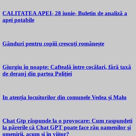
CALITATEA APEI- 28 iunie- Buletin de analiză a
apei potabile
Gânduri pentru copiii crescuţi româneşte
Giurgiu în noapte: Cafteală între cocălari, fără taxă
de deranj din partea Poliției
In atenția locuitorilor din comunele Vedea și Malu
Chat Gtp răspunde la o provocare: Cum raspundeti
la părerile că Chat GPT poate face rău oamenilor şi
omenirii, acum si în viitor?