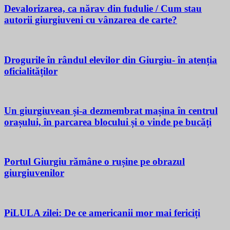
Devalorizarea, ca nărav din fudulie / Cum stau
autorii giurgiuveni cu vânzarea de carte?
Drogurile în rândul elevilor din Giurgiu- în atenția
oficialităților
Un giurgiuvean și-a dezmembrat mașina în centrul
orașului, în parcarea blocului și o vinde pe bucăți
Portul Giurgiu rămâne o rușine pe obrazul
giurgiuvenilor
PiLULA zilei: De ce americanii mor mai fericiți