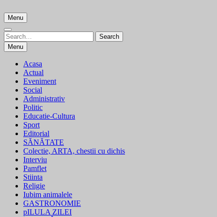
Skip
to
Menu
content
Search
Search
for:
Menu
Acasa
Actual
Eveniment
Social
Administrativ
Politic
Educatie-Cultura
Sport
Editorial
SĂNĂTATE
Colectie, ARTA, chestii cu dichis
Interviu
Pamflet
Stiinta
Religie
Iubim animalele
GASTRONOMIE
pILULA ZILEI