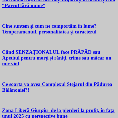
“Parcul fără nume”
Cine suntem și cum ne comportăm în lume?
Temperamentul, personalitatea și caracterul
Când SENZAȚIONALUL face PRĂPĂD sau
Apetitul pentru morți și răniți, crime sau măcar un
mic viol
Ce soarta va avea Complexul Stejarul din Pădurea
Bălănoaiei?!
Zona Liberă Giurgiu- de la pierderi la profit, în fața
unui 2025 cu perspective bune