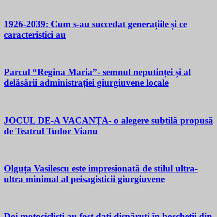
1926-2039: Cum s-au succedat generațiile și ce
caracteristici au
Parcul “Regina Maria”- semnul neputinței și al
delăsării administrației giurgiuvene locale
JOCUL DE-A VACANŢA- o alegere subtilă propusă
de Teatrul Tudor Vianu
Olguța Vasilescu este impresionată de stilul ultra-
ultra minimal al peisagisticii giurgiuvene
Doi motocicliști au fost dați dispăruți în boscheții din