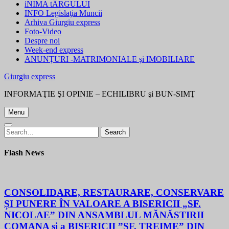
iNIMA tÂRGULUI
INFO Legislaţia Muncii
Arhiva Giurgiu express
Foto-Video
Despre noi
Week-end express
ANUNŢURI -MATRIMONIALE şi IMOBILIARE
Giurgiu express
INFORMAŢIE ŞI OPINIE – ECHILIBRU şi BUN-SIMŢ
Menu
Search
Search
for:
Flash News
CONSOLIDARE, RESTAURARE, CONSERVARE
ȘI PUNERE ÎN VALOARE A BISERICII „SF.
NICOLAE” DIN ANSAMBLUL MĂNĂSTIRII
COMANA și a BISERICII ”SF. TREIME” DIN