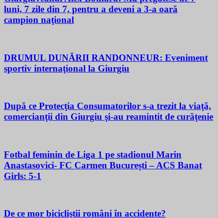
luni, 7 zile din 7, pentru a deveni a 3-a oară
campion naţional
DRUMUL DUNĂRII RANDONNEUR: Eveniment
sportiv internaţional la Giurgiu
După ce Protecţia Consumatorilor s-a trezit la viaţă,
comercianţii din Giurgiu şi-au reamintit de curăţenie
Fotbal feminin de Liga 1 pe stadionul Marin
Anastasovici- FC Carmen București – ACS Banat
Girls: 5-1
De ce mor bicicliştii români în accidente?