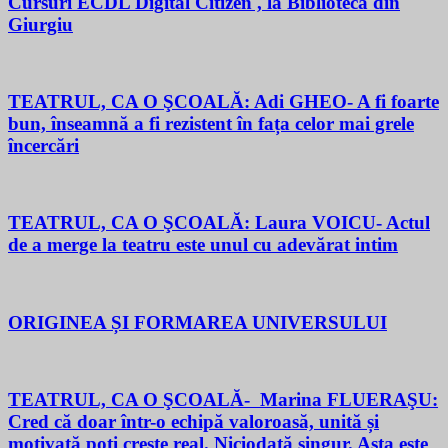
Cursuri ECDL Digital Citizen , la Biblioteca din
Giurgiu
TEATRUL, CA O ŞCOALĂ: Adi GHEO- A fi foarte
bun, înseamnă a fi rezistent în fața celor mai grele
încercări
TEATRUL, CA O ŞCOALĂ: Laura VOICU- Actul
de a merge la teatru este unul cu adevărat intim
ORIGINEA ȘI FORMAREA UNIVERSULUI
TEATRUL, CA O ŞCOALĂ- Marina FLUERAŞU:
Cred că doar într-o echipă valoroasă, unită și
motivată poți crește real. Niciodată singur. Asta este