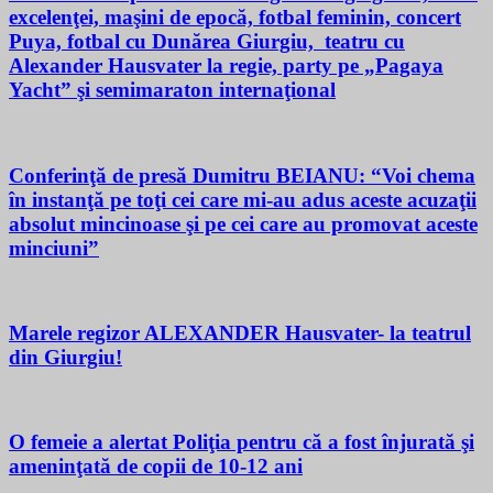
excelenţei, maşini de epocă, fotbal feminin, concert
Puya, fotbal cu Dunărea Giurgiu, teatru cu
Alexander Hausvater la regie, party pe „Pagaya
Yacht” şi semimaraton internaţional
Conferinţă de presă Dumitru BEIANU: “Voi chema
în instanţă pe toţi cei care mi-au adus aceste acuzaţii
absolut mincinoase şi pe cei care au promovat aceste
minciuni”
Marele regizor ALEXANDER Hausvater- la teatrul
din Giurgiu!
O femeie a alertat Poliţia pentru că a fost înjurată şi
ameninţată de copii de 10-12 ani