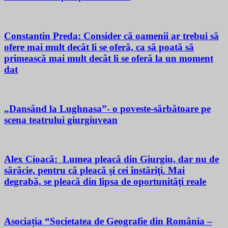
Constantin Preda: Consider că oamenii ar trebui să
ofere mai mult decât li se oferă, ca să poată să
primească mai mult decât li se oferă la un moment
dat
„Dansând la Lughnasa”- o poveste-sărbătoare pe
scena teatrului giurgiuvean
Alex Cioacă: Lumea pleacă din Giurgiu, dar nu de
sărăcie, pentru că pleacă şi cei înstăriţi. Mai
degrabă, se pleacă din lipsa de oportunităţi reale
Asociația “Societatea de Geografie din România –