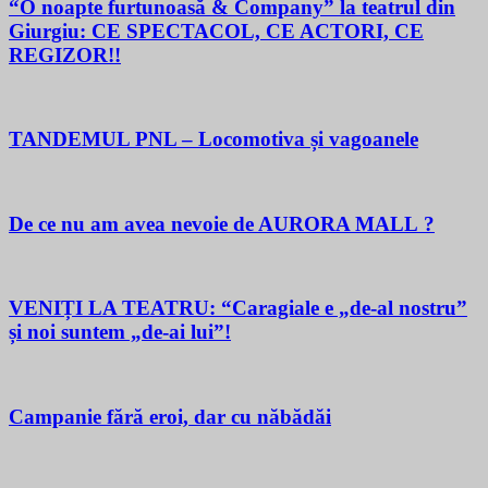
“O noapte furtunoasă & Company” la teatrul din
Giurgiu: CE SPECTACOL, CE ACTORI, CE
REGIZOR!!
TANDEMUL PNL – Locomotiva și vagoanele
De ce nu am avea nevoie de AURORA MALL ?
VENIȚI LA TEATRU: “Caragiale e „de-al nostru”
și noi suntem „de-ai lui”!
Campanie fără eroi, dar cu năbădăi