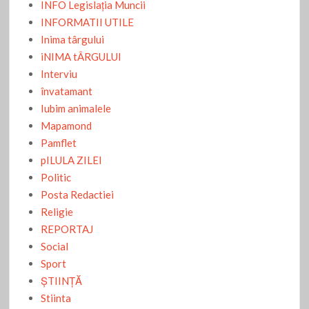
INFO Legislaţia Muncii
INFORMATII UTILE
Inima târgului
iNIMA tÂRGULUI
Interviu
învatamant
Iubim animalele
Mapamond
Pamflet
pILULA ZILEI
Politic
Posta Redactiei
Religie
REPORTAJ
Social
Sport
ŞTIINŢĂ
Stiinta