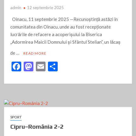
admin
12 septembrie 2025
Oinacu, 11 septembrie 2025 —Recunoștință astăzi în
comunitatea din Oinacu, unde au fost recepționate
lucrările de refacere a acoperișului la Biserica
„Adormirea Maicii Domnului și Sfântul Stelian”, un lăcaș
de …
READ MORE
F
M
E
P
ac
as
m
ar
e
to
ai
ta
b
d
l
je
o
o
az
o
n
ă
SPORT
k
Cipru–România 2-2