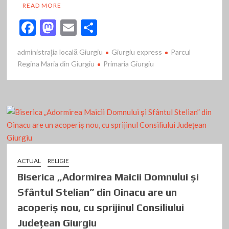
READ MORE
F
M
E
P
ac
as
m
ar
administrația locală Giurgiu
Giurgiu express
Parcul
e
to
ai
ta
Regina Maria din Giurgiu
Primaria Giurgiu
b
d
l
je
o
o
az
o
n
ă
k
ACTUAL
RELIGIE
Biserica „Adormirea Maicii Domnului și
Sfântul Stelian” din Oinacu are un
acoperiș nou, cu sprijinul Consiliului
Județean Giurgiu