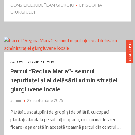
ac
as
m
ar
CONSILIUL JUDEȚEAN GIURGIU
EPISCOPIA
e
to
ai
ta
GIURGIULUI
b
d
l
je
o
o
az
o
n
ă
FEATURED
k
ACTUAL
ADMINISTRATIV
Parcul “Regina Maria”- semnul
neputinței și al delăsării administrației
giurgiuvene locale
admin
29 septembrie 2025
Părăsit, uscat, plini de gropi și de bălării, cu copaci
plantați alandala pe sub alți copaci și nici urmă de vreo
floare- așa arată în această toamnă parcul din centrul …