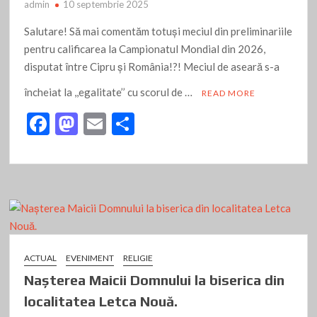
admin
10 septembrie 2025
Salutare! Să mai comentăm totuși meciul din preliminariile
pentru calificarea la Campionatul Mondial din 2026,
disputat între Cipru și România!?! Meciul de aseară s-a
încheiat la ,,egalitate’’ cu scorul de …
READ MORE
F
M
E
P
ac
as
m
ar
e
to
ai
ta
b
d
l
je
o
o
az
o
n
ă
k
ACTUAL
EVENIMENT
RELIGIE
Nașterea Maicii Domnului la biserica din
localitatea Letca Nouă.