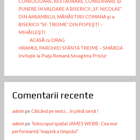
CONSOLIDARE, RESTAURARE, CONSERVARE ȘI
PUNERE ÎN VALOARE A BISERICII „SF. NICOLAE”
DIN ANSAMBLUL MĂNĂSTIRII COMANA și a
BISERICII ”SF. TREIME” DIN POPEȘTI –
MIHĂILEȘTI
ACASĂ cu DRAG
HRAMUL PAROHIEI SFÂNTA TREIME – SMÂRDA
Invitație la Piața Romană Sexaginta Prista!
Comentarii recente
admin
pe
Călcând pe melci… în plină iarnă !
admin
pe
Telescopul spațial JAMES WEBB- Cea mai
performantă ”mașină a timpului”