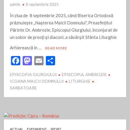
admin
8 septembrie 2025
În ziua de 8 septembrie 2025, când Biserica Ortodoxă
prăznuieşte „Naşterea Maicii Domnului”, Preasfinţitul
Părinte Dr. Ambrozie, Episcopul Giurgiului, înconjurat de
un sobor de preoţi şi diaconi, a săvârşit Sfânta Liturghie
Arhierească în …
READ MORE
F
M
E
P
ac
as
m
ar
EPISCOPIA GIURGIULUI
EPISCOPUL AMBROZIE
e
to
ai
ta
ICOANA MAICII DOMNULUI
LITURGHIE
b
d
l
je
SARBATOARE
o
o
az
o
n
ă
k
ACTUAL
EVENIMENT
SPORT