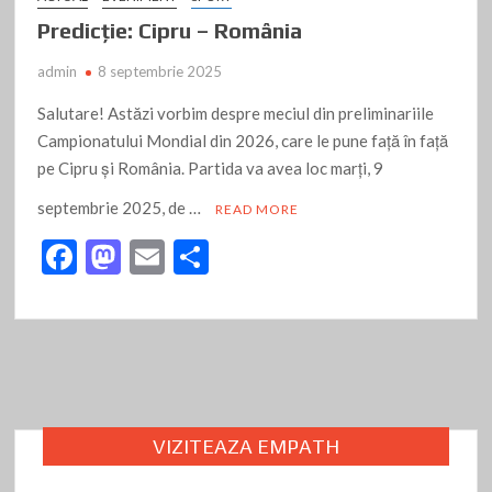
Predicție: Cipru – România
admin
8 septembrie 2025
Salutare! Astăzi vorbim despre meciul din preliminariile
Campionatului Mondial din 2026, care le pune față în față
pe Cipru și România. Partida va avea loc marți, 9
septembrie 2025, de …
READ MORE
F
M
E
P
ac
as
m
ar
e
to
ai
ta
b
d
l
je
o
o
az
o
n
ă
VIZITEAZA EMPATH
k