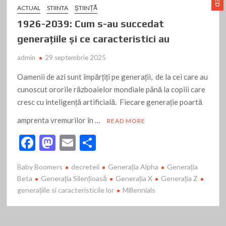
ACTUAL
STIINTA
ŞTIINŢĂ
1926-2039: Cum s-au succedat
generațiile și ce caracteristici au
admin
29 septembrie 2025
Oamenii de azi sunt împărțiți pe generații, de la cei care au
cunoscut ororile războaielor mondiale până la copiii care
cresc cu inteligență artificială. Fiecare generație poartă
amprenta vremurilor în …
READ MORE
F
M
E
P
ac
as
m
ar
Baby Boomers
decreteii
Generația Alpha
Generația
e
to
ai
ta
Beta
Generația Silențioasă
Generația X
Generația Z
b
d
l
je
generațiile si caracteristicile lor
Millennials
o
o
az
o
n
ă