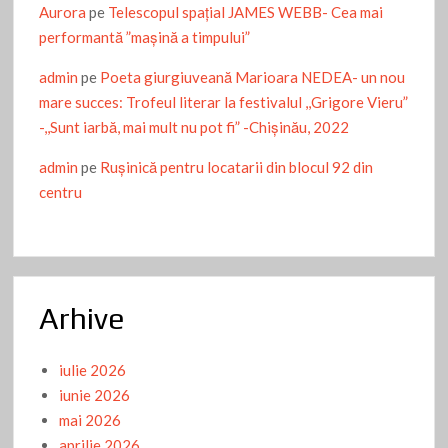
Aurora
pe
Telescopul spațial JAMES WEBB- Cea mai
performantă ”mașină a timpului”
admin
pe
Poeta giurgiuveană Marioara NEDEA- un nou
mare succes: Trofeul literar la festivalul ,,Grigore Vieru”
-,,Sunt iarbă, mai mult nu pot fi” -Chişinău, 2022
admin
pe
Ruşinică pentru locatarii din blocul 92 din
centru
Arhive
iulie 2026
iunie 2026
mai 2026
aprilie 2026