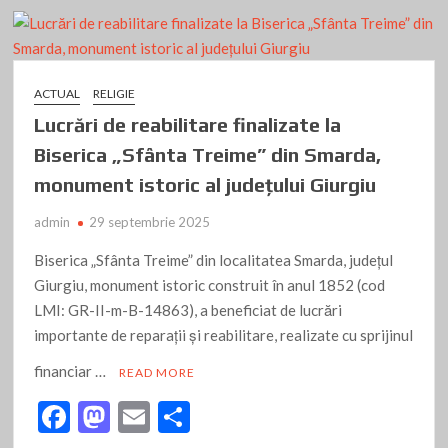
k
ACTUAL
RELIGIE
Lucrări de reabilitare finalizate la
Biserica „Sfânta Treime” din Smarda,
monument istoric al județului Giurgiu
admin
29 septembrie 2025
Biserica „Sfânta Treime” din localitatea Smarda, județul
Giurgiu, monument istoric construit în anul 1852 (cod
LMI: GR-II-m-B-14863), a beneficiat de lucrări
importante de reparații și reabilitare, realizate cu sprijinul
financiar …
READ MORE
F
M
E
P