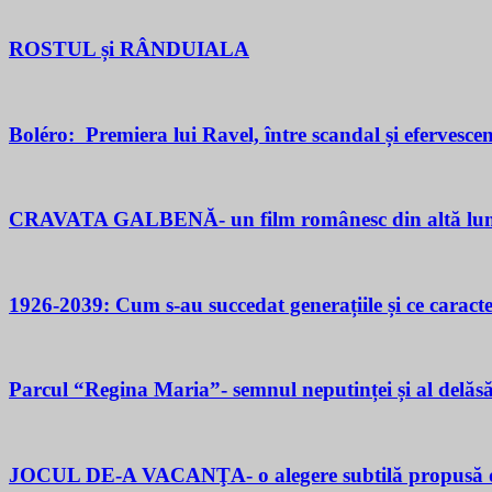
ROSTUL și RÂNDUIALA
Boléro: Premiera lui Ravel, între scandal și efervesce
CRAVATA GALBENĂ- un film românesc din altă lu
1926-2039: Cum s-au succedat generațiile și ce caracter
Parcul “Regina Maria”- semnul neputinței și al delăsăr
JOCUL DE-A VACANŢA- o alegere subtilă propusă d