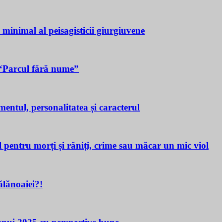
a minimal al peisagisticii giurgiuvene
n “Parcul fără nume”
tul, personalitatea și caracterul
ru morți și răniți, crime sau măcar un mic viol
lănoaiei?!