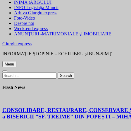
iNIMA tÂRGULUI
INFO Legislaţia Muncii
Arhiva Giurgiu express
Foto-Video
Despre noi
Week-end express
ANUNŢURI -MATRIMONIALE şi IMOBILIARE
Giurgiu express
INFORMAŢIE ŞI OPINIE – ECHILIBRU şi BUN-SIMŢ
Menu
Search
Search
for:
Flash News
CONSOLIDARE, RESTAURARE, CONSERVARE ȘI
a BISERICII ”SF. TREIME” DIN POPEȘTI – MIH