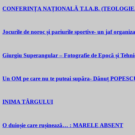
CONFERINȚA NAȚIONALĂ T.I.A.B. (TEOLOGIE.
Jocurile de noroc și pariurile sportive- un jaf organiza
Giurgiu Superangular – Fotografie de Epocă și Tehni
Un OM pe care nu te puteai supăra- Dănuț POPESC
INIMA TÂRGULUI
O duioșie care rușinează… : MARELE ABSENT