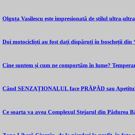
Olguța Vasilescu este impresionată de stilul ultra-ultr
Doi motocicliști au fost dați dispăruți în boscheții di
Cine suntem și cum ne comportăm în lume? Temperamen
Când SENZAȚIONALUL face PRĂPĂD sau Apetitul pent
Ce soarta va avea Complexul Stejarul din Pădurea Bă