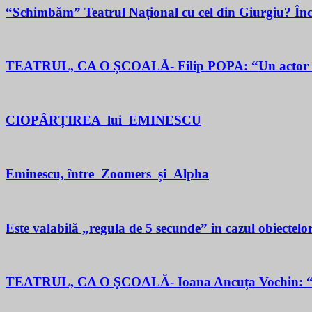
“Schimbăm” Teatrul Național cu cel din Giurgiu? În
TEATRUL, CA O ȘCOALĂ- Filip POPA: “Un actor este un 
CIOPÂRȚIREA lui EMINESCU
Eminescu, între Zoomers și Alpha
Este valabilă „regula de 5 secunde” in cazul obiectelor
TEATRUL, CA O ŞCOALĂ- Ioana Ancuța Vochin: “Sun