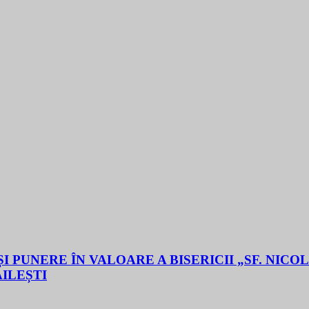
 PUNERE ÎN VALOARE A BISERICII „SF. NICO
ĂILEȘTI