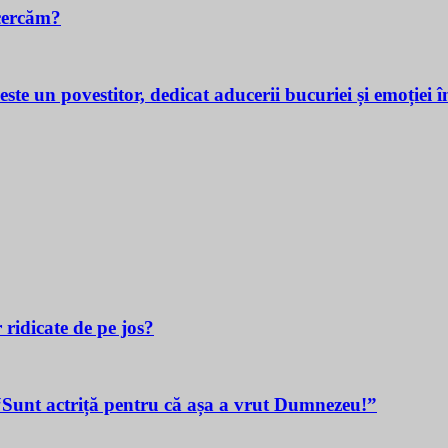
cercăm?
povestitor, dedicat aducerii bucuriei și emoției în v
 ridicate de pe jos?
t actriță pentru că așa a vrut Dumnezeu!”