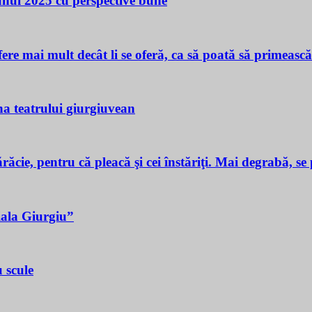
 unui 2025 cu perspective bune
ere mai mult decât li se oferă, ca să poată să primeasc
a teatrului giurgiuvean
ie, pentru că pleacă şi cei înstăriţi. Mai degrabă, se p
iala Giurgiu”
 scule