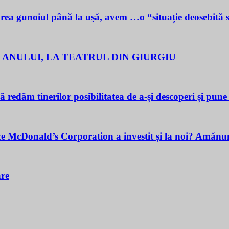
noiul până la uşă, avem …o “situație deosebită 
 ANULUI, LA TEATRUL DIN GIURGIU
redăm tinerilor posibilitatea de a-și descoperi și pune î
cDonald’s Corporation a investit și la noi? Amănunt
are