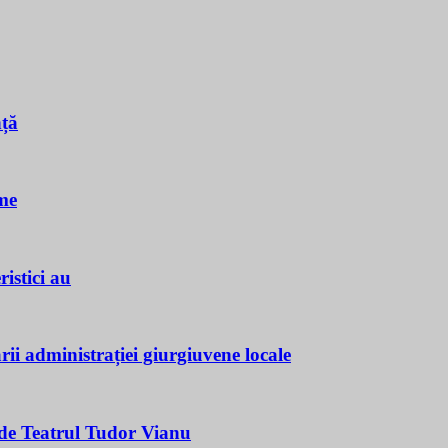
nță
me
istici au
ii administrației giurgiuvene locale
e Teatrul Tudor Vianu