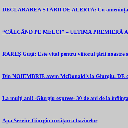
DECLARAREA STĂRII DE ALERTĂ: Cu ameninţarea gu
“CĂLCÂND PE MELCI” – ULTIMA PREMIERĂ A
RAREȘ Guță: Este vital pentru viitorul țării noastre să 
Din NOIEMBRIE avem McDonald’s la Giurgiu. DE ce M
La mulţi ani! -Giurgiu express- 30 de ani de la înfiinţ
Apa Service Giurgiu curățarea bazinelor