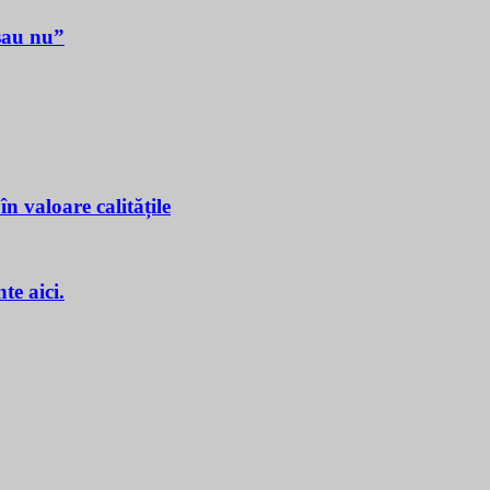
sau nu”
n valoare calitățile
e aici.