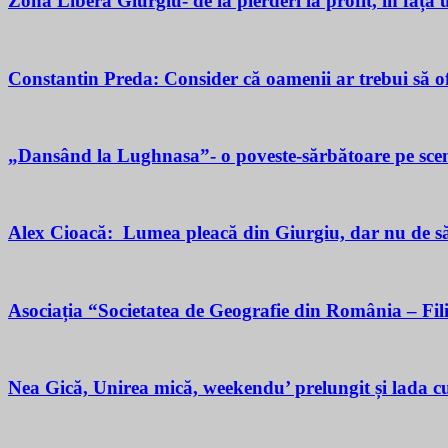
Zona Liberă Giurgiu- de la pierderi la profit, în fața
Constantin Preda: Consider că oamenii ar trebui să of
„Dansând la Lughnasa”- o poveste-sărbătoare pe scen
Alex Cioacă: Lumea pleacă din Giurgiu, dar nu de sărăc
Asociația “Societatea de Geografie din România – Fil
Nea Gică, Unirea mică, weekendu’ prelungit și lada cu