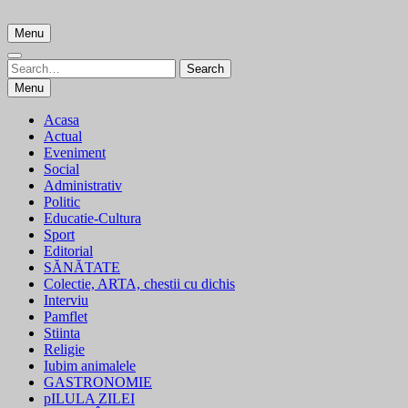
Skip
to
Menu
content
Search
Search
for:
Menu
Acasa
Actual
Eveniment
Social
Administrativ
Politic
Educatie-Cultura
Sport
Editorial
SĂNĂTATE
Colectie, ARTA, chestii cu dichis
Interviu
Pamflet
Stiinta
Religie
Iubim animalele
GASTRONOMIE
pILULA ZILEI