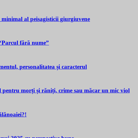
a minimal al peisagisticii giurgiuvene
n “Parcul fără nume”
tul, personalitatea și caracterul
ru morți și răniți, crime sau măcar un mic viol
lănoaiei?!