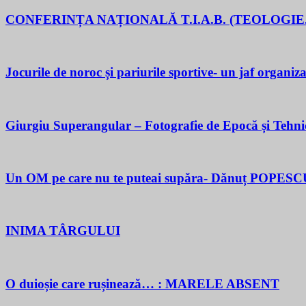
CONFERINȚA NAȚIONALĂ T.I.A.B. (TEOLOGIE.
Jocurile de noroc și pariurile sportive- un jaf organiza
Giurgiu Superangular – Fotografie de Epocă și Tehni
Un OM pe care nu te puteai supăra- Dănuț POPESC
INIMA TÂRGULUI
O duioșie care rușinează… : MARELE ABSENT