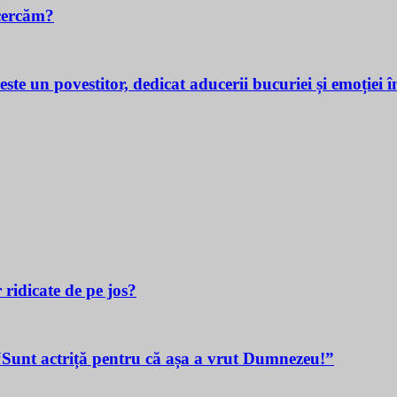
cercăm?
povestitor, dedicat aducerii bucuriei și emoției în v
 ridicate de pe jos?
t actriță pentru că așa a vrut Dumnezeu!”