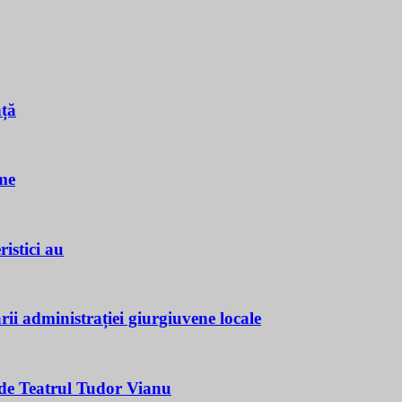
nță
me
istici au
ii administrației giurgiuvene locale
e Teatrul Tudor Vianu