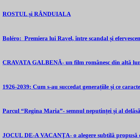
ROSTUL și RÂNDUIALA
Boléro: Premiera lui Ravel, între scandal și efervesce
CRAVATA GALBENĂ- un film românesc din altă lu
1926-2039: Cum s-au succedat generațiile și ce caracter
Parcul “Regina Maria”- semnul neputinței și al delăsăr
JOCUL DE-A VACANŢA- o alegere subtilă propusă d