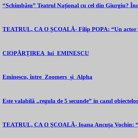
“Schimbăm” Teatrul Național cu cel din Giurgiu? În
TEATRUL, CA O ȘCOALĂ- Filip POPA: “Un actor este un 
CIOPÂRȚIREA lui EMINESCU
Eminescu, între Zoomers și Alpha
Este valabilă „regula de 5 secunde” in cazul obiectelor
TEATRUL, CA O ŞCOALĂ- Ioana Ancuța Vochin: “Sun