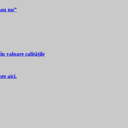
sau nu”
n valoare calitățile
e aici.