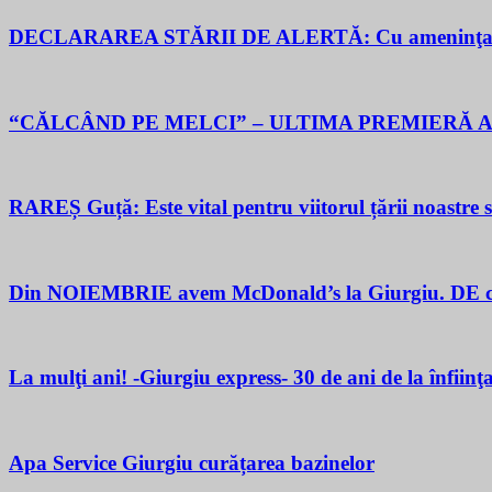
DECLARAREA STĂRII DE ALERTĂ: Cu ameninţarea gu
“CĂLCÂND PE MELCI” – ULTIMA PREMIERĂ A
RAREȘ Guță: Este vital pentru viitorul țării noastre să 
Din NOIEMBRIE avem McDonald’s la Giurgiu. DE ce M
La mulţi ani! -Giurgiu express- 30 de ani de la înfiinţ
Apa Service Giurgiu curățarea bazinelor