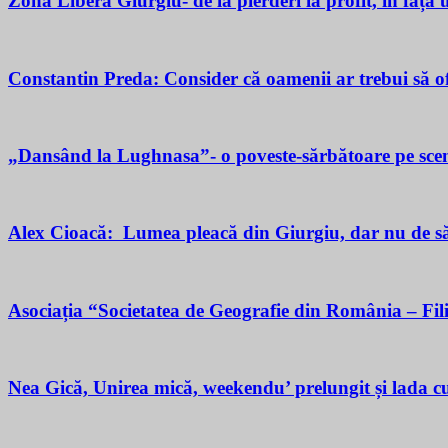
Zona Liberă Giurgiu- de la pierderi la profit, în fața
Constantin Preda: Consider că oamenii ar trebui să of
„Dansând la Lughnasa”- o poveste-sărbătoare pe scen
Alex Cioacă: Lumea pleacă din Giurgiu, dar nu de sărăc
Asociația “Societatea de Geografie din România – Fil
Nea Gică, Unirea mică, weekendu’ prelungit și lada cu