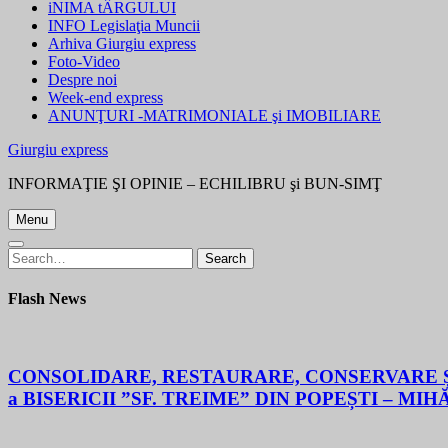
iNIMA tÂRGULUI
INFO Legislaţia Muncii
Arhiva Giurgiu express
Foto-Video
Despre noi
Week-end express
ANUNŢURI -MATRIMONIALE şi IMOBILIARE
Giurgiu express
INFORMAŢIE ŞI OPINIE – ECHILIBRU şi BUN-SIMŢ
Menu
Search
Search
for:
Flash News
CONSOLIDARE, RESTAURARE, CONSERVARE ȘI
a BISERICII ”SF. TREIME” DIN POPEȘTI – MIH