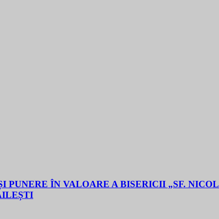
 PUNERE ÎN VALOARE A BISERICII „SF. NICO
ĂILEȘTI