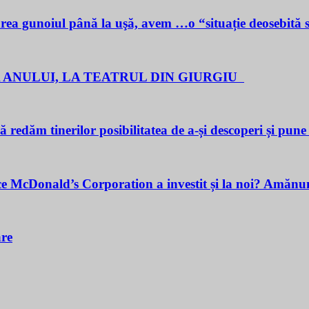
noiul până la uşă, avem …o “situație deosebită 
 ANULUI, LA TEATRUL DIN GIURGIU
redăm tinerilor posibilitatea de a-și descoperi și pune î
cDonald’s Corporation a investit și la noi? Amănunt
are