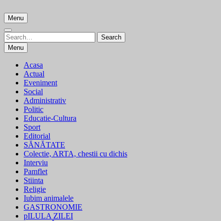
Skip
to
Menu
content
Search
Search
for:
Menu
Acasa
Actual
Eveniment
Social
Administrativ
Politic
Educatie-Cultura
Sport
Editorial
SĂNĂTATE
Colectie, ARTA, chestii cu dichis
Interviu
Pamflet
Stiinta
Religie
Iubim animalele
GASTRONOMIE
pILULA ZILEI