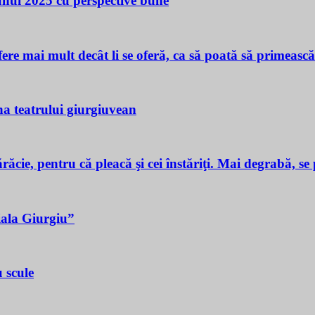
 unui 2025 cu perspective bune
ere mai mult decât li se oferă, ca să poată să primeasc
a teatrului giurgiuvean
ie, pentru că pleacă şi cei înstăriţi. Mai degrabă, se p
iala Giurgiu”
 scule