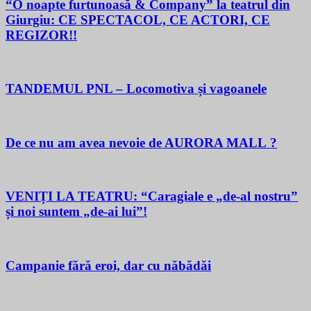
“O noapte furtunoasă & Company” la teatrul din
Giurgiu: CE SPECTACOL, CE ACTORI, CE
REGIZOR!!
TANDEMUL PNL – Locomotiva și vagoanele
De ce nu am avea nevoie de AURORA MALL ?
VENIȚI LA TEATRU: “Caragiale e „de-al nostru”
și noi suntem „de-ai lui”!
Campanie fără eroi, dar cu năbădăi