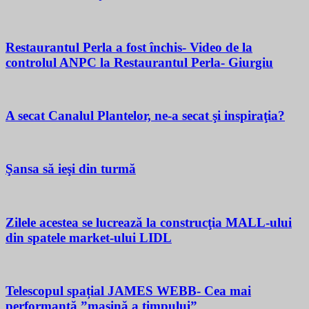
Restaurantul Perla a fost închis- Video de la
controlul ANPC la Restaurantul Perla- Giurgiu
A secat Canalul Plantelor, ne-a secat şi inspiraţia?
Şansa să ieşi din turmă
Zilele acestea se lucrează la construcţia MALL-ului
din spatele market-ului LIDL
Telescopul spațial JAMES WEBB- Cea mai
performantă ”mașină a timpului”