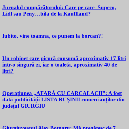
Jurnalul cumpărătorului: Care pe care- Supeco,
Lidl sau Peny…bila de la Kauffland?
Iubito, vine toamna, ce punem la borcan?!
Un robinet care picură consumă aproximativ 17 litri
într-o singură zi, iar o toaletă, aproximativ 40 de
litri?
Operațiunea „AFARĂ CU CARCALACII”: A fost
dată publicităţii LISTA RUŞINII comercianţilor din
judeţul GIURGIU
Giurgiuveanul Alex Botnaru: Mă pregătesc de 7