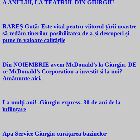
A ANULUI, LA TEATRUL DIN GIURGIU
RAREȘ Guță: Este vital pentru viitorul țării noastre
să redăm tinerilor posibilitatea de a-și descoperi și
pune în valoare calitățile
Din NOIEMBRIE avem McDonald’s la Giurgiu. DE
ce McDonald’s Corporation a investit și la noi?
Amănunte aici.
La mulţi ani! -Giurgiu express- 30 de ani de la
înfiinţare
Apa Service Giurgiu curățarea bazinelor