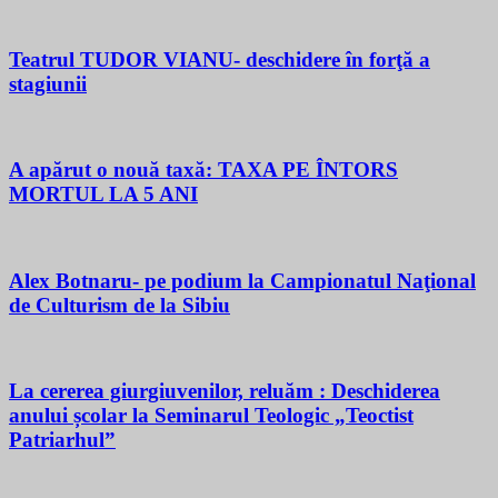
Teatrul TUDOR VIANU- deschidere în forţă a
stagiunii
A apărut o nouă taxă: TAXA PE ÎNTORS
MORTUL LA 5 ANI
Alex Botnaru- pe podium la Campionatul Naţional
de Culturism de la Sibiu
La cererea giurgiuvenilor, reluăm : Deschiderea
anului școlar la Seminarul Teologic „Teoctist
Patriarhul”