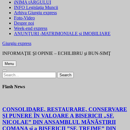
iNIMA tÂRGULUI
INFO Legislaţia Muncii
Arhiva Giurgiu express
Foto-Video
Despre noi
Week-end express
ANUNŢURI -MATRIMONIALE şi IMOBILIARE
Giurgiu express
INFORMAŢIE ŞI OPINIE – ECHILIBRU şi BUN-SIMŢ
Menu
Search
Search
for:
Flash News
CONSOLIDARE, RESTAURARE, CONSERVARE
ȘI PUNERE ÎN VALOARE A BISERICII „SF.
NICOLAE” DIN ANSAMBLUL MĂNĂSTIRII
COMANA și a BISERICII ”SF. TREIME” DIN