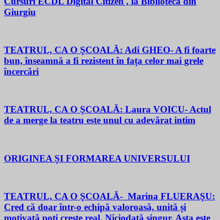
Cursuri ECDL Digital Citizen , la Biblioteca din
Giurgiu
TEATRUL, CA O ŞCOALĂ: Adi GHEO- A fi foarte
bun, înseamnă a fi rezistent în fața celor mai grele
încercări
TEATRUL, CA O ŞCOALĂ: Laura VOICU- Actul
de a merge la teatru este unul cu adevărat intim
ORIGINEA ȘI FORMAREA UNIVERSULUI
TEATRUL, CA O ŞCOALĂ- Marina FLUERAŞU:
Cred că doar într-o echipă valoroasă, unită și
motivată poți crește real. Niciodată singur. Asta este