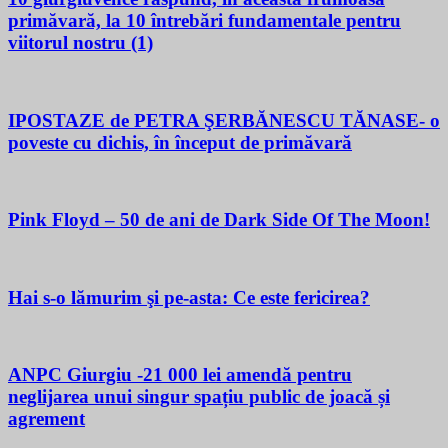
primăvară, la 10 întrebări fundamentale pentru
viitorul nostru (1)
IPOSTAZE de PETRA ŞERBĂNESCU TĂNASE- o
poveste cu dichis, în început de primăvară
Pink Floyd – 50 de ani de Dark Side Of The Moon!
Hai s-o lămurim şi pe-asta: Ce este fericirea?
ANPC Giurgiu -21 000 lei amendă pentru
neglijarea unui singur spațiu public de joacă și
agrement