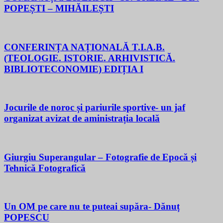
POPEȘTI – MIHĂILEȘTI
CONFERINȚA NAȚIONALĂ T.I.A.B.
(TEOLOGIE. ISTORIE. ARHIVISTICĂ.
BIBLIOTECONOMIE) EDIȚIA I
Jocurile de noroc și pariurile sportive- un jaf
organizat avizat de aministrația locală
Giurgiu Superangular – Fotografie de Epocă și
Tehnică Fotografică
Un OM pe care nu te puteai supăra- Dănuț
POPESCU