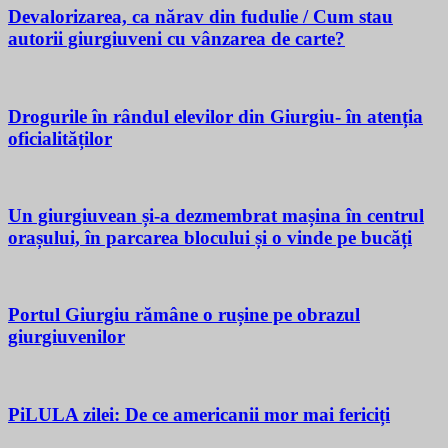
Devalorizarea, ca nărav din fudulie / Cum stau
autorii giurgiuveni cu vânzarea de carte?
Drogurile în rândul elevilor din Giurgiu- în atenția
oficialităților
Un giurgiuvean și-a dezmembrat mașina în centrul
orașului, în parcarea blocului și o vinde pe bucăți
Portul Giurgiu rămâne o rușine pe obrazul
giurgiuvenilor
PiLULA zilei: De ce americanii mor mai fericiți