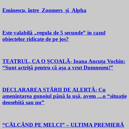
Eminescu, între Zoomers și Alpha
Este valabilă „regula de 5 secunde” in cazul
obiectelor ridicate de pe jos?
TEATRUL, CA O ŞCOALĂ- Ioana Ancuța Vochin:
“Sunt actriță pentru că așa a vrut Dumnezeu!”
DECLARAREA STĂRII DE ALERTĂ: Cu
ameninţarea gunoiul până la uşă, avem …o “situație
deosebită sau nu”
“CĂLCÂND PE MELCI” – ULTIMA PREMIERĂ