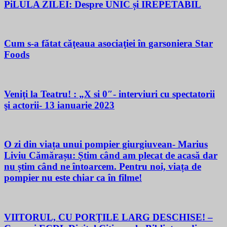
PiLULA ZILEI: Despre UNIC și IREPETABIL
Cum s-a fătat căţeaua asociaţiei în garsoniera Star
Foods
Veniţi la Teatru! : „X si 0″- interviuri cu spectatorii
şi actorii- 13 ianuarie 2023
O zi din viața unui pompier giurgiuvean- Marius
Liviu Cămărașu: Știm când am plecat de acasă dar
nu știm când ne întoarcem. Pentru noi, viața de
pompier nu este chiar ca în filme!
VIITORUL, CU PORŢILE LARG DESCHISE! –