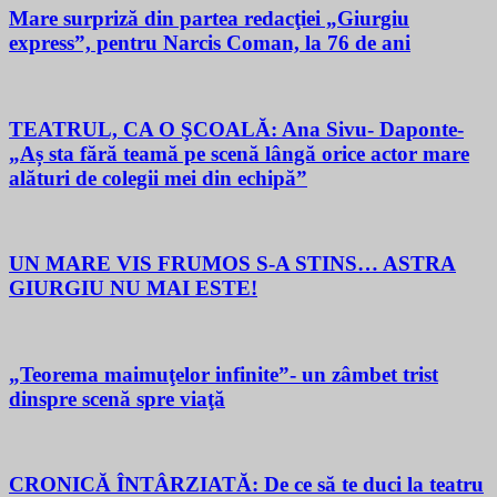
Mare surpriză din partea redacţiei „Giurgiu
express”, pentru Narcis Coman, la 76 de ani
TEATRUL, CA O ŞCOALĂ: Ana Sivu- Daponte-
„Aș sta fără teamă pe scenă lângă orice actor mare
alături de colegii mei din echipă”
UN MARE VIS FRUMOS S-A STINS… ASTRA
GIURGIU NU MAI ESTE!
„Teorema maimuţelor infinite”- un zâmbet trist
dinspre scenă spre viaţă
CRONICĂ ÎNTÂRZIATĂ: De ce să te duci la teatru