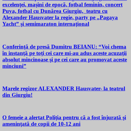
excelenţei, maşini de epocă, fotbal feminin, concert
Puya, fotbal cu Dunărea Giurgiu, teatru cu
Alexander Hausvater la regie, party pe „Pagaya
Yacht” şi semimaraton internaţional
Conferinţă de presă Dumitru BEIANU: “Voi chema
în instanţă pe toţi cei care mi-au adus aceste acuzaţii
absolut mincinoase şi pe cei care au promovat aceste
minciuni”
Marele regizor ALEXANDER Hausvater- la teatrul
din Giurgiu!
O femeie a alertat Poliţia pentru că a fost înjurată şi
ameninţată de copii de 10-12 ani