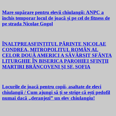
Mare supărare pentru elevii chiulangii: ANPC a
închis temporar locul de joacă și pe cel de fitness de
pe strada Nicolae Gogol
ÎNALTPREASFINȚITUL PĂRINTE NICOLAE
CONDREA, MITROPOLITUL ROMÂN AL
CELOR DOUĂ AMERICI A SĂVÂRŞIT SFÂNTA
LITURGHIE ÎN BISERICA PAROHIEI SFINŢII
MARTIRI BRÂNCOVENI ȘI SF. SOFIA
Locurile de joacă pentru copii- asaltate de elevi
chiulangii / Cum ajungi să ți se strige că ești pedofil
numai dacă „deranjezi” un elev chiulangiu!