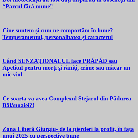
“Parcul fără nume”
Cine suntem și cum ne comportăm în lume?
Temperamentul, personalitatea și caracterul
Când SENZAȚIONALUL face PRĂPĂD sau
Apetitul pentru morți și răniți, crime sau măcar un
mic viol
Ce soarta va avea Complexul Stejarul din Pădurea
Bălănoaiei?!
Zona Liberă Giurgiu- de la pierderi la profit, în fața
unui 2025 cu perspective bune