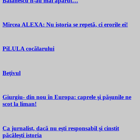
Bălănescu n-au mai apărut…
Mircea ALEXA: Nu istoria se repetă, ci erorile ei!
PiLULA cocălarului
Beţivul
Giurgiu- din nou în Europa: caprele şi păşunile ne
scot la liman!
Ca jurnalist, dacă nu eşti responsabil şi cinstit
păcăleşti istoria