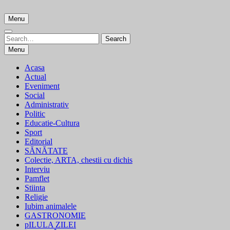
Skip
to
Menu
content
Search
Search
for:
Menu
Acasa
Actual
Eveniment
Social
Administrativ
Politic
Educatie-Cultura
Sport
Editorial
SĂNĂTATE
Colectie, ARTA, chestii cu dichis
Interviu
Pamflet
Stiinta
Religie
Iubim animalele
GASTRONOMIE
pILULA ZILEI