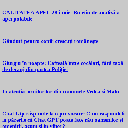
CALITATEA APEI- 28 iunie- Buletin de analiză a
apei potabile
Gânduri pentru copiii crescuţi româneşte
Giurgiu în noapte: Cafteală între cocălari, fără taxă
de deranj din partea Poliției
In atenția locuitorilor din comunele Vedea și Malu
Chat Gtp răspunde la o provocare: Cum raspundeti
la părerile că Chat GPT poate face rău oamenilor şi
omenirii, acum si în viitor?