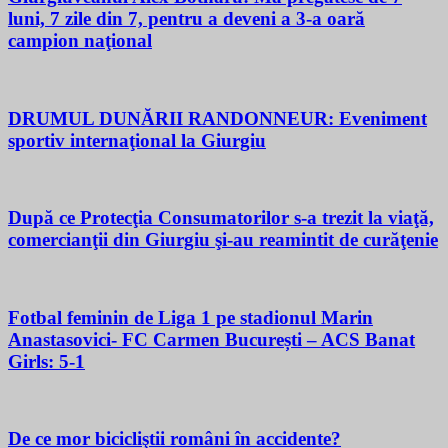
luni, 7 zile din 7, pentru a deveni a 3-a oară
campion naţional
DRUMUL DUNĂRII RANDONNEUR: Eveniment
sportiv internaţional la Giurgiu
După ce Protecţia Consumatorilor s-a trezit la viaţă,
comercianţii din Giurgiu şi-au reamintit de curăţenie
Fotbal feminin de Liga 1 pe stadionul Marin
Anastasovici- FC Carmen București – ACS Banat
Girls: 5-1
De ce mor bicicliştii români în accidente?