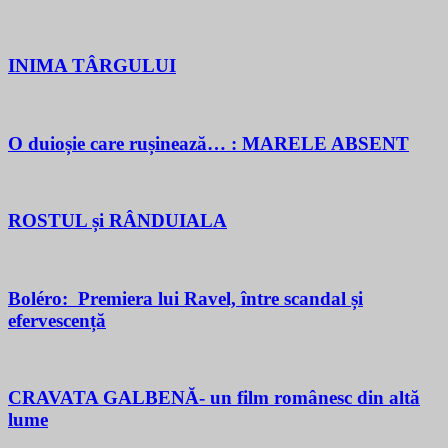
INIMA TÂRGULUI
O duioșie care rușinează… : MARELE ABSENT
ROSTUL și RÂNDUIALA
Boléro: Premiera lui Ravel, între scandal și
efervescență
CRAVATA GALBENĂ- un film românesc din altă
lume