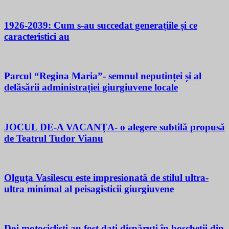
1926-2039: Cum s-au succedat generațiile și ce
caracteristici au
Parcul “Regina Maria”- semnul neputinței și al
delăsării administrației giurgiuvene locale
JOCUL DE-A VACANŢA- o alegere subtilă propusă
de Teatrul Tudor Vianu
Olguța Vasilescu este impresionată de stilul ultra-
ultra minimal al peisagisticii giurgiuvene
Doi motocicliști au fost dați dispăruți în boscheții din