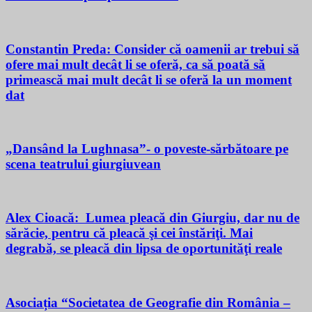
Constantin Preda: Consider că oamenii ar trebui să
ofere mai mult decât li se oferă, ca să poată să
primească mai mult decât li se oferă la un moment
dat
„Dansând la Lughnasa”- o poveste-sărbătoare pe
scena teatrului giurgiuvean
Alex Cioacă: Lumea pleacă din Giurgiu, dar nu de
sărăcie, pentru că pleacă şi cei înstăriţi. Mai
degrabă, se pleacă din lipsa de oportunităţi reale
Asociația “Societatea de Geografie din România –