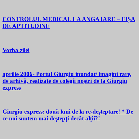
CONTROLUL MEDICAL LA ANGAJARE – FIȘA
DE APTITUDINE
Vorba zilei
aprilie 2006- Portul Giurgiu inundat/ imagini rare,
de arhivă, realizate de colegii noştri de la Giurgiu
express
Giurgiu express: două luni de la re-deşteptare! * De
ce noi suntem mai deştepţi decât alţii?!