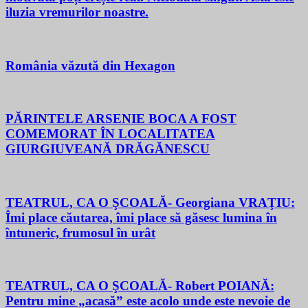
iluzia vremurilor noastre.
România văzută din Hexagon
PĂRINTELE ARSENIE BOCA A FOST
COMEMORAT ÎN LOCALITATEA
GIURGIUVEANĂ DRĂGĂNESCU
TEATRUL, CA O ŞCOALĂ- Georgiana VRAŢIU:
Îmi place căutarea, îmi place să găsesc lumina în
întuneric, frumosul în urât
TEATRUL, CA O ŞCOALĂ- Robert POIANĂ:
Pentru mine „acasă” este acolo unde este nevoie de