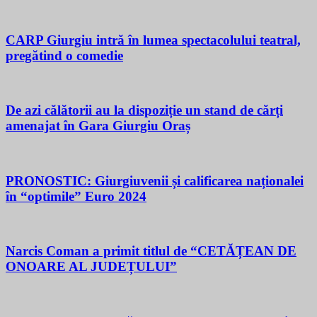
CARP Giurgiu intră în lumea spectacolului teatral,
pregătind o comedie
De azi călătorii au la dispoziție un stand de cărți
amenajat în Gara Giurgiu Oraș
PRONOSTIC: Giurgiuvenii și calificarea naționalei
în “optimile” Euro 2024
Narcis Coman a primit titlul de “CETĂȚEAN DE
ONOARE AL JUDEȚULUI”