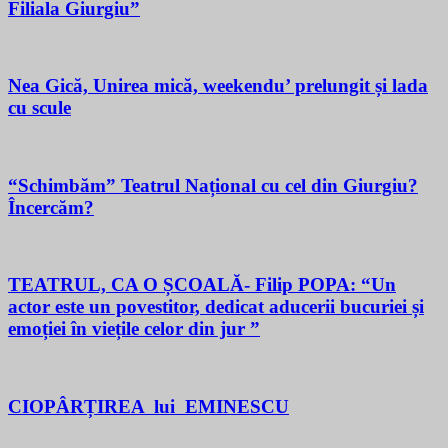
Filiala Giurgiu”
Nea Gică, Unirea mică, weekendu’ prelungit și lada
cu scule
“Schimbăm” Teatrul Național cu cel din Giurgiu?
Încercăm?
TEATRUL, CA O ȘCOALĂ- Filip POPA: “Un
actor este un povestitor, dedicat aducerii bucuriei și
emoției în viețile celor din jur ”
CIOPÂRȚIREA lui EMINESCU