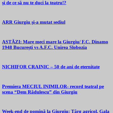
şi de ce să nu te duci la teatru!?
ARR Giurgiu şi-a mutat sediul
ASTĂZI: Mare meci mare la Giurgiu/ F.C. Dinamo
1948 București vs A.F.C. Unirea Slobozia
NICHIFOR CRAINIC – 50 de ani de eternitate
Premiera MECIUL INIMILOR- record teatral pe
scena “Dem Rădulescu” din Giurgiu
Week-end de pomină la Giurgiu: Târg agricol, Gala