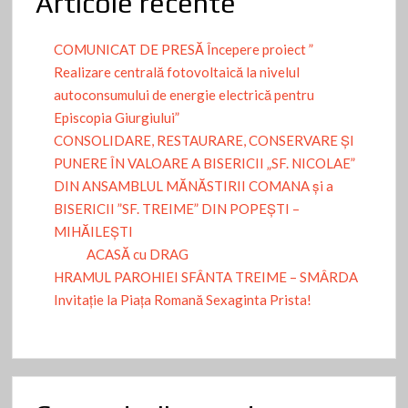
Articole recente
COMUNICAT DE PRESĂ Începere proiect ”
Realizare centrală fotovoltaică la nivelul
autoconsumului de energie electrică pentru
Episcopia Giurgiului”
CONSOLIDARE, RESTAURARE, CONSERVARE ȘI
PUNERE ÎN VALOARE A BISERICII „SF. NICOLAE”
DIN ANSAMBLUL MĂNĂSTIRII COMANA și a
BISERICII ”SF. TREIME” DIN POPEȘTI –
MIHĂILEȘTI
ACASĂ cu DRAG
HRAMUL PAROHIEI SFÂNTA TREIME – SMÂRDA
Invitație la Piața Romană Sexaginta Prista!