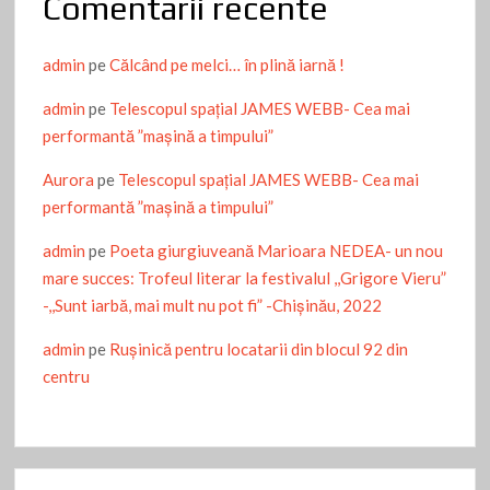
Comentarii recente
admin
pe
Călcând pe melci… în plină iarnă !
admin
pe
Telescopul spațial JAMES WEBB- Cea mai
performantă ”mașină a timpului”
Aurora
pe
Telescopul spațial JAMES WEBB- Cea mai
performantă ”mașină a timpului”
admin
pe
Poeta giurgiuveană Marioara NEDEA- un nou
mare succes: Trofeul literar la festivalul ,,Grigore Vieru”
-,,Sunt iarbă, mai mult nu pot fi” -Chişinău, 2022
admin
pe
Ruşinică pentru locatarii din blocul 92 din
centru