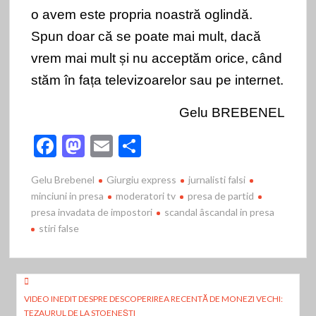
o avem este propria noastră oglindă.
Spun doar că se poate mai mult, dacă
vrem mai mult și nu acceptăm orice, când
stăm în fața televizoarelor sau pe internet.
Gelu BREBENEL
F
M
E
P
ac
as
m
ar
Gelu Brebenel
Giurgiu express
jurnalisti falsi
e
to
ai
ta
minciuni in presa
moderatori tv
presa de partid
b
d
l
je
presa invadata de impostori
scandal âscandal in presa
stiri false
o
o
az
o
n
ă
k
Navigare
VIDEO INEDIT DESPRE DESCOPERIREA RECENTĂ DE MONEZI VECHI:
în
TEZAURUL DE LA STOENEŞTI