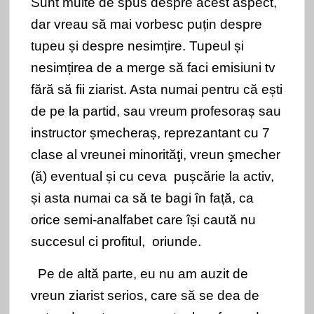
Sunt multe de spus despre acest aspect,
dar vreau să mai vorbesc puțin despre
tupeu și despre nesimțire. Tupeul și
nesimțirea de a merge să faci emisiuni tv
fără să fii ziarist. Asta numai pentru că ești
de pe la partid, sau vreum profesoraș sau
instructor șmecheraș, reprezantant cu 7
clase al vreunei minorităţi, vreun şmecher
(ă) eventual și cu ceva pușcărie la activ,
și asta numai ca să te bagi în față, ca
orice semi-analfabet care își caută nu
succesul ci profitul, oriunde.
Pe de altă parte, eu nu am auzit de
vreun ziarist serios, care să se dea de