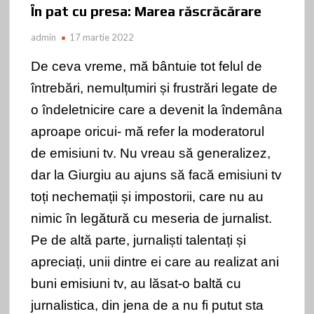
În pat cu presa: Marea răscrăcărare
admin
17 martie 2022
De ceva vreme, mă bântuie tot felul de
întrebări, nemulțumiri și frustrări legate de
o îndeletnicire care a devenit la îndemâna
aproape oricui- mă refer la moderatorul
de emisiuni tv. Nu vreau să generalizez,
dar la Giurgiu au ajuns să facă emisiuni tv
toți nechemații și impostorii, care nu au
nimic în legătură cu meseria de jurnalist.
Pe de altă parte, jurnaliști talentați și
apreciați, unii dintre ei care au realizat ani
buni emisiuni tv, au lăsat-o baltă cu
jurnalistica, din jena de a nu fi putut sta