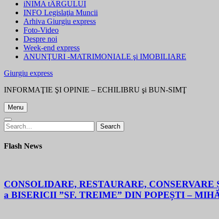
iNIMA tÂRGULUI
INFO Legislaţia Muncii
Arhiva Giurgiu express
Foto-Video
Despre noi
Week-end express
ANUNŢURI -MATRIMONIALE şi IMOBILIARE
Giurgiu express
INFORMAŢIE ŞI OPINIE – ECHILIBRU şi BUN-SIMŢ
Menu
Search
Search
for:
Flash News
CONSOLIDARE, RESTAURARE, CONSERVARE ȘI
a BISERICII ”SF. TREIME” DIN POPEȘTI – MIH