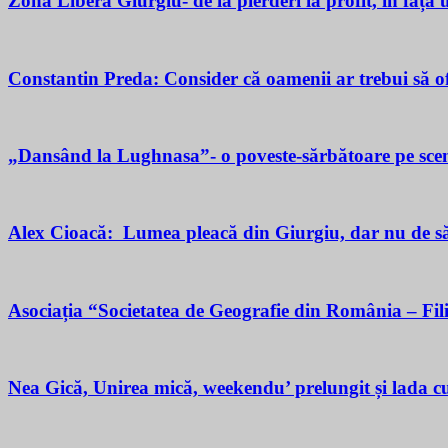
Zona Liberă Giurgiu- de la pierderi la profit, în fața
Constantin Preda: Consider că oamenii ar trebui să of
„Dansând la Lughnasa”- o poveste-sărbătoare pe scen
Alex Cioacă: Lumea pleacă din Giurgiu, dar nu de sărăc
Asociația “Societatea de Geografie din România – Fil
Nea Gică, Unirea mică, weekendu’ prelungit și lada cu