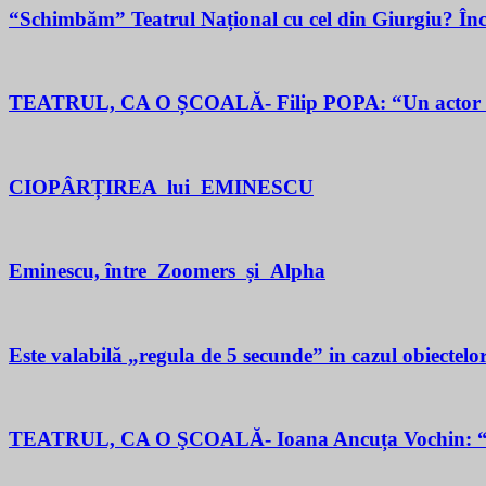
“Schimbăm” Teatrul Național cu cel din Giurgiu? În
TEATRUL, CA O ȘCOALĂ- Filip POPA: “Un actor este un 
CIOPÂRȚIREA lui EMINESCU
Eminescu, între Zoomers și Alpha
Este valabilă „regula de 5 secunde” in cazul obiectelor
TEATRUL, CA O ŞCOALĂ- Ioana Ancuța Vochin: “Sun