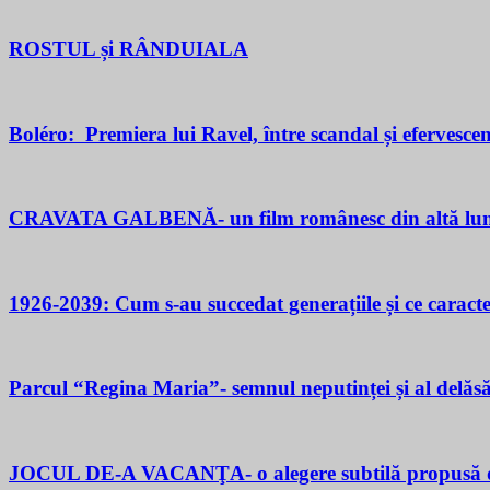
ROSTUL și RÂNDUIALA
Boléro: Premiera lui Ravel, între scandal și efervesce
CRAVATA GALBENĂ- un film românesc din altă lu
1926-2039: Cum s-au succedat generațiile și ce caracter
Parcul “Regina Maria”- semnul neputinței și al delăsăr
JOCUL DE-A VACANŢA- o alegere subtilă propusă d