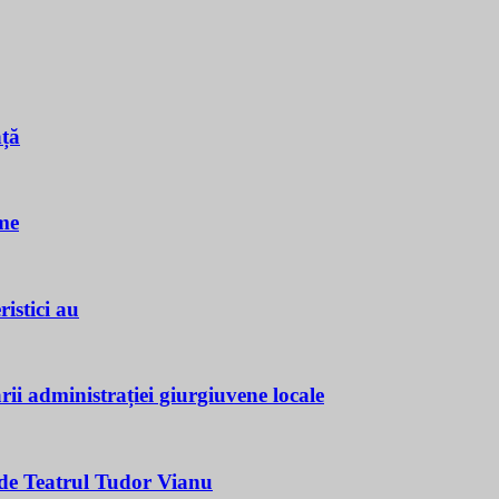
nță
me
istici au
ii administrației giurgiuvene locale
e Teatrul Tudor Vianu