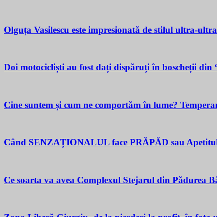
Olguța Vasilescu este impresionată de stilul ultra-ultr
Doi motocicliști au fost dați dispăruți în boscheții di
Cine suntem și cum ne comportăm în lume? Temperamen
Când SENZAȚIONALUL face PRĂPĂD sau Apetitul pent
Ce soarta va avea Complexul Stejarul din Pădurea Bă