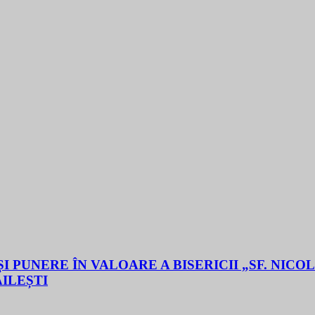
 PUNERE ÎN VALOARE A BISERICII „SF. NICO
ĂILEȘTI