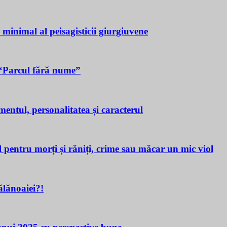
a minimal al peisagisticii giurgiuvene
n “Parcul fără nume”
tul, personalitatea și caracterul
ru morți și răniți, crime sau măcar un mic viol
lănoaiei?!