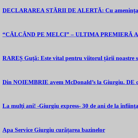
DECLARAREA STĂRII DE ALERTĂ: Cu ameninţarea gu
“CĂLCÂND PE MELCI” – ULTIMA PREMIERĂ A
RAREȘ Guță: Este vital pentru viitorul țării noastre să 
Din NOIEMBRIE avem McDonald’s la Giurgiu. DE ce M
La mulţi ani! -Giurgiu express- 30 de ani de la înfiinţ
Apa Service Giurgiu curățarea bazinelor