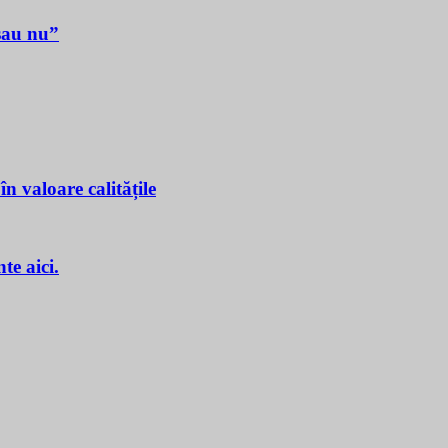
sau nu”
n valoare calitățile
e aici.