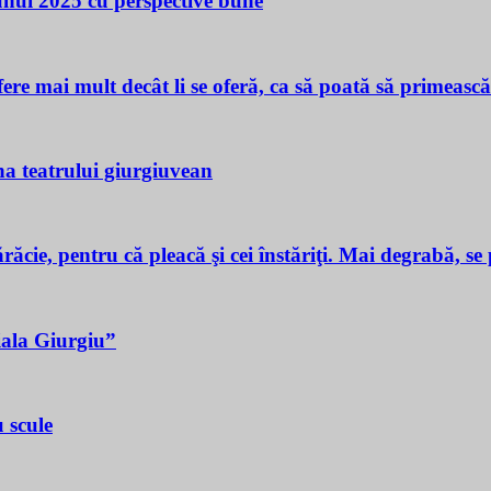
 unui 2025 cu perspective bune
ere mai mult decât li se oferă, ca să poată să primeasc
a teatrului giurgiuvean
ie, pentru că pleacă şi cei înstăriţi. Mai degrabă, se p
iala Giurgiu”
 scule