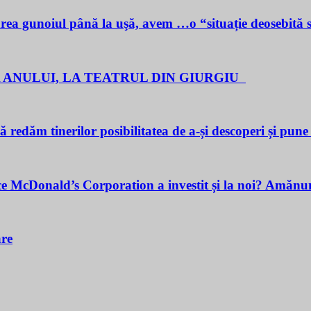
noiul până la uşă, avem …o “situație deosebită 
 ANULUI, LA TEATRUL DIN GIURGIU
redăm tinerilor posibilitatea de a-și descoperi și pune î
cDonald’s Corporation a investit și la noi? Amănunt
are