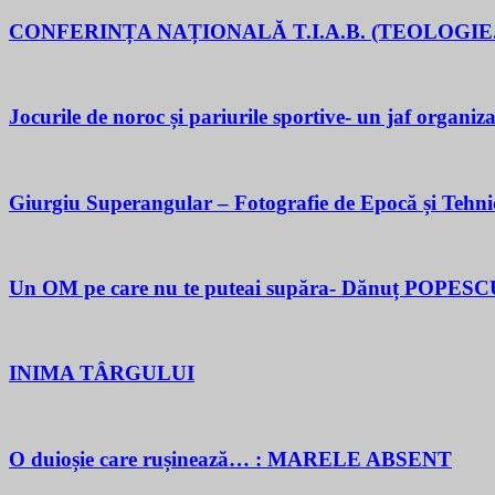
CONFERINȚA NAȚIONALĂ T.I.A.B. (TEOLOGIE.
Jocurile de noroc și pariurile sportive- un jaf organiza
Giurgiu Superangular – Fotografie de Epocă și Tehni
Un OM pe care nu te puteai supăra- Dănuț POPESC
INIMA TÂRGULUI
O duioșie care rușinează… : MARELE ABSENT