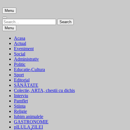
Skip
to
Menu
content
Search
Search
for:
Menu
Acasa
Actual
Eveniment
Social
Administrativ
Politic
Educatie-Cultura
Sport
Editorial
SĂNĂTATE
Colectie, ARTA, chestii cu dichis
Interviu
Pamflet
Stiinta
Religie
Iubim animalele
GASTRONOMIE
pILULA ZILEI