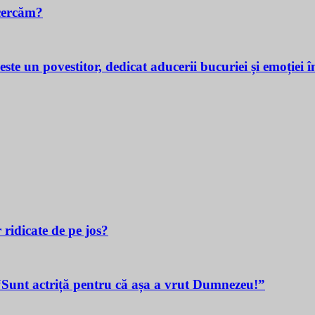
cercăm?
povestitor, dedicat aducerii bucuriei și emoției în v
 ridicate de pe jos?
t actriță pentru că așa a vrut Dumnezeu!”