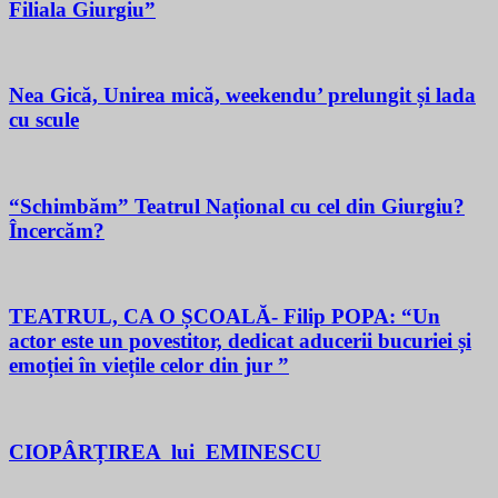
Filiala Giurgiu”
Nea Gică, Unirea mică, weekendu’ prelungit și lada
cu scule
“Schimbăm” Teatrul Național cu cel din Giurgiu?
Încercăm?
TEATRUL, CA O ȘCOALĂ- Filip POPA: “Un
actor este un povestitor, dedicat aducerii bucuriei și
emoției în viețile celor din jur ”
CIOPÂRȚIREA lui EMINESCU