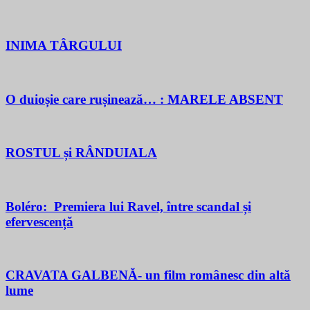
INIMA TÂRGULUI
O duioșie care rușinează… : MARELE ABSENT
ROSTUL și RÂNDUIALA
Boléro: Premiera lui Ravel, între scandal și
efervescență
CRAVATA GALBENĂ- un film românesc din altă
lume