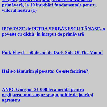
primăvară, la 10 întrebări fundamentale pentru
viitorul nostru (1)
IPOSTAZE de PETRA ŞERBĂNESCU TĂNASE- o
poveste cu dichis, în început de primăvară
Pink Floyd – 50 de ani de Dark Side Of The Moon!
Hai s-o lămurim şi pe-asta: Ce este fericirea?
ANPC Giurgiu -21 000 lei amendă pentru
neglijarea unui singur spațiu public de joacă și
agrement