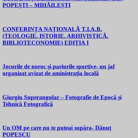
POPEȘTI – MIHĂILEȘTI
CONFERINȚA NAȚIONALĂ T.I.A.B.
(TEOLOGIE. ISTORIE. ARHIVISTICĂ.
BIBLIOTECONOMIE) EDIȚIA I
Jocurile de noroc și pariurile sportive- un jaf
organizat avizat de aministrația locală
Giurgiu Superangular – Fotografie de Epocă și
Tehnică Fotografică
Un OM pe care nu te puteai supăra- Dănuț
POPESCU