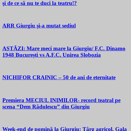
şi de ce să nu te duci la teatru!?
ARR Giurgiu şi-a mutat sediul
ASTĂZI: Mare meci mare la Giurgiu/ F.C. Dinamo
1948 București vs A.F.C. Unirea Slobozia
NICHIFOR CRAINIC – 50 de ani de eternitate
Premiera MECIUL INIMILOR- record teatral pe
scena “Dem Rădulescu” din Giurgiu
Week-end de pomină la Giurgiu: Târg agricol, Gala