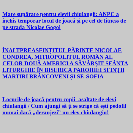
Mare supărare pentru elevii chiulangii: ANPC a
închis temporar locul de joacă și pe cel de fitness de
pe strada Nicolae Gogol
ÎNALTPREASFINȚITUL PĂRINTE NICOLAE
CONDREA, MITROPOLITUL ROMÂN AL
CELOR DOUĂ AMERICI A SĂVÂRŞIT SFÂNTA
LITURGHIE ÎN BISERICA PAROHIEI SFINŢII
MARTIRI BRÂNCOVENI ȘI SF. SOFIA
Locurile de joacă pentru copii- asaltate de elevi
chiulangii / Cum ajungi să ți se strige că ești pedofil
numai dacă „deranjezi” un elev chiulangiu!