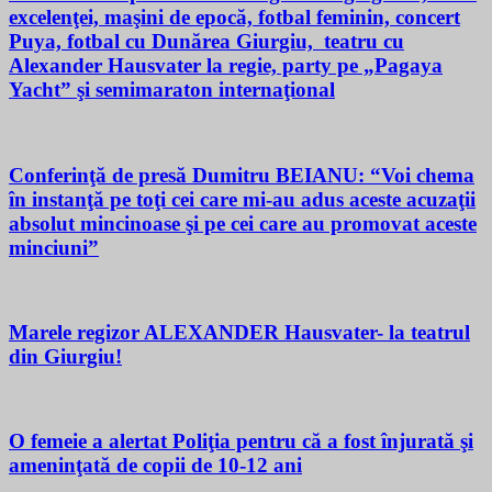
excelenţei, maşini de epocă, fotbal feminin, concert
Puya, fotbal cu Dunărea Giurgiu, teatru cu
Alexander Hausvater la regie, party pe „Pagaya
Yacht” şi semimaraton internaţional
Conferinţă de presă Dumitru BEIANU: “Voi chema
în instanţă pe toţi cei care mi-au adus aceste acuzaţii
absolut mincinoase şi pe cei care au promovat aceste
minciuni”
Marele regizor ALEXANDER Hausvater- la teatrul
din Giurgiu!
O femeie a alertat Poliţia pentru că a fost înjurată şi
ameninţată de copii de 10-12 ani