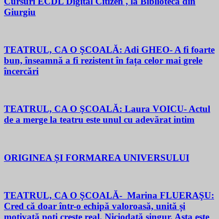
Cursuri ECDL Digital Citizen , la Biblioteca din
Giurgiu
TEATRUL, CA O ŞCOALĂ: Adi GHEO- A fi foarte
bun, înseamnă a fi rezistent în fața celor mai grele
încercări
TEATRUL, CA O ŞCOALĂ: Laura VOICU- Actul
de a merge la teatru este unul cu adevărat intim
ORIGINEA ȘI FORMAREA UNIVERSULUI
TEATRUL, CA O ŞCOALĂ- Marina FLUERAŞU:
Cred că doar într-o echipă valoroasă, unită și
motivată poți crește real. Niciodată singur. Asta este