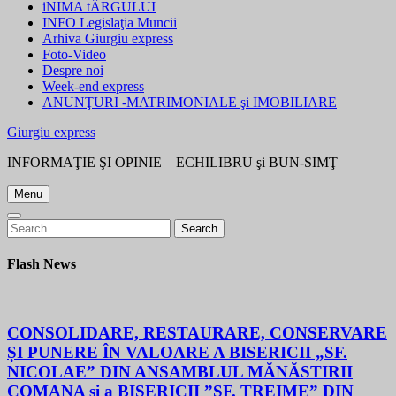
iNIMA tÂRGULUI
INFO Legislaţia Muncii
Arhiva Giurgiu express
Foto-Video
Despre noi
Week-end express
ANUNŢURI -MATRIMONIALE şi IMOBILIARE
Giurgiu express
INFORMAŢIE ŞI OPINIE – ECHILIBRU şi BUN-SIMŢ
Menu
Search
Search
for:
Flash News
CONSOLIDARE, RESTAURARE, CONSERVARE
ȘI PUNERE ÎN VALOARE A BISERICII „SF.
NICOLAE” DIN ANSAMBLUL MĂNĂSTIRII
COMANA și a BISERICII ”SF. TREIME” DIN