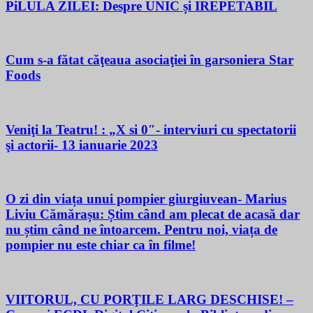
PiLULA ZILEI: Despre UNIC și IREPETABIL
Cum s-a fătat căţeaua asociaţiei în garsoniera Star
Foods
Veniţi la Teatru! : „X si 0″- interviuri cu spectatorii
şi actorii- 13 ianuarie 2023
O zi din viața unui pompier giurgiuvean- Marius
Liviu Cămărașu: Știm când am plecat de acasă dar
nu știm când ne întoarcem. Pentru noi, viața de
pompier nu este chiar ca în filme!
VIITORUL, CU PORŢILE LARG DESCHISE! –