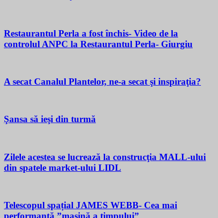
Restaurantul Perla a fost închis- Video de la
controlul ANPC la Restaurantul Perla- Giurgiu
A secat Canalul Plantelor, ne-a secat şi inspiraţia?
Şansa să ieşi din turmă
Zilele acestea se lucrează la construcţia MALL-ului
din spatele market-ului LIDL
Telescopul spațial JAMES WEBB- Cea mai
performantă ”mașină a timpului”