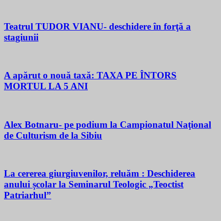
Teatrul TUDOR VIANU- deschidere în forţă a
stagiunii
A apărut o nouă taxă: TAXA PE ÎNTORS
MORTUL LA 5 ANI
Alex Botnaru- pe podium la Campionatul Naţional
de Culturism de la Sibiu
La cererea giurgiuvenilor, reluăm : Deschiderea
anului școlar la Seminarul Teologic „Teoctist
Patriarhul”