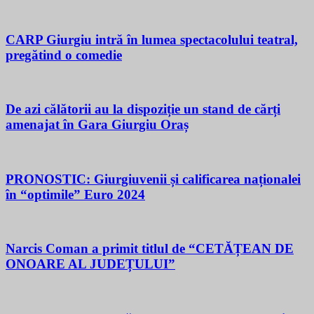
CARP Giurgiu intră în lumea spectacolului teatral,
pregătind o comedie
De azi călătorii au la dispoziție un stand de cărți
amenajat în Gara Giurgiu Oraș
PRONOSTIC: Giurgiuvenii și calificarea naționalei
în “optimile” Euro 2024
Narcis Coman a primit titlul de “CETĂȚEAN DE
ONOARE AL JUDEȚULUI”