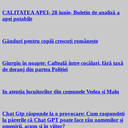
CALITATEA APEI- 28 iunie- Buletin de analiză a
apei potabile
Gânduri pentru copiii crescuţi româneşte
Giurgiu în noapte: Cafteală între cocălari, fără taxă
de deranj din partea Poliției
In atenția locuitorilor din comunele Vedea și Malu
Chat Gtp răspunde la o provocare: Cum raspundeti
la părerile că Chat GPT poate face rău oamenilor şi
omenirii, acum si în viitor?