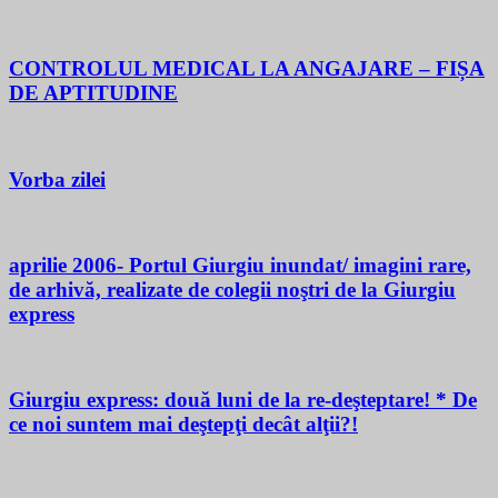
CONTROLUL MEDICAL LA ANGAJARE – FIȘA
DE APTITUDINE
Vorba zilei
aprilie 2006- Portul Giurgiu inundat/ imagini rare,
de arhivă, realizate de colegii noştri de la Giurgiu
express
Giurgiu express: două luni de la re-deşteptare! * De
ce noi suntem mai deştepţi decât alţii?!