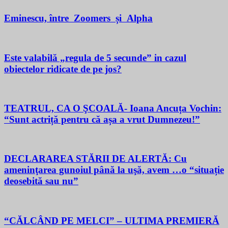
Eminescu, între Zoomers și Alpha
Este valabilă „regula de 5 secunde” in cazul
obiectelor ridicate de pe jos?
TEATRUL, CA O ŞCOALĂ- Ioana Ancuța Vochin:
“Sunt actriță pentru că așa a vrut Dumnezeu!”
DECLARAREA STĂRII DE ALERTĂ: Cu
ameninţarea gunoiul până la uşă, avem …o “situație
deosebită sau nu”
“CĂLCÂND PE MELCI” – ULTIMA PREMIERĂ