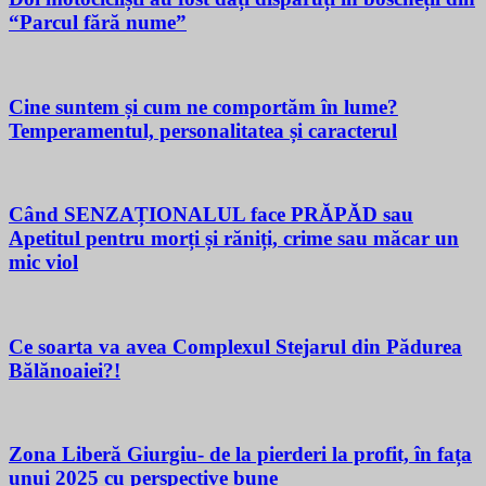
“Parcul fără nume”
Cine suntem și cum ne comportăm în lume?
Temperamentul, personalitatea și caracterul
Când SENZAȚIONALUL face PRĂPĂD sau
Apetitul pentru morți și răniți, crime sau măcar un
mic viol
Ce soarta va avea Complexul Stejarul din Pădurea
Bălănoaiei?!
Zona Liberă Giurgiu- de la pierderi la profit, în fața
unui 2025 cu perspective bune