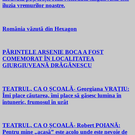
iluzia vremurilor noastre.
România văzută din Hexagon
PĂRINTELE ARSENIE BOCA A FOST
COMEMORAT ÎN LOCALITATEA
GIURGIUVEANĂ DRĂGĂNESCU
TEATRUL, CA O ŞCOALĂ- Georgiana VRAŢIU:
Îmi place căutarea, îmi place să găsesc lumina în
întuneric, frumosul în urât
TEATRUL, CA O ŞCOALĂ- Robert POIANĂ:
Pentru mine „acasă” este acolo unde este nevoie de