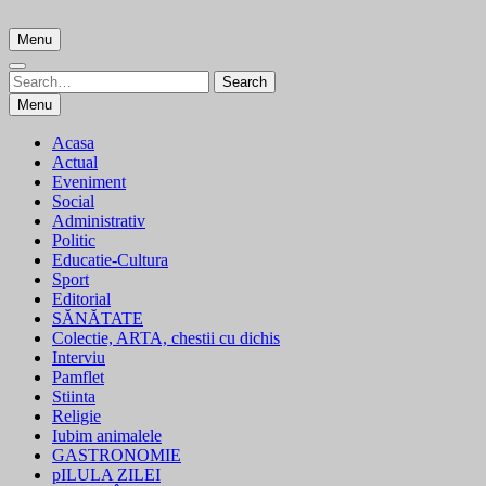
Skip
to
Menu
content
Search
Search
for:
Menu
Acasa
Actual
Eveniment
Social
Administrativ
Politic
Educatie-Cultura
Sport
Editorial
SĂNĂTATE
Colectie, ARTA, chestii cu dichis
Interviu
Pamflet
Stiinta
Religie
Iubim animalele
GASTRONOMIE
pILULA ZILEI