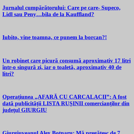
Jurnalul cumpărătorului: Care pe care- Supeco,
Lidl sau Peny…bila de la Kauffland?
Iubito, vine toamna, ce punem la borcan?!
Un robinet care picură consumă aproximativ 17 litri
într-o singură zi, iar o toaletă, aproximativ 40 de
litri?
Operațiunea „AFARĂ CU CARCALACII”: A fost
dată publicităţii LISTA RUŞINII comercianţilor din
judeţul GIURGIU
Giurgiuveanul Alex Botnaru: Mă pregătesc de 7