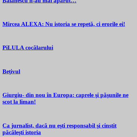
Bălănescu n-au mai apărut…
Mircea ALEXA: Nu istoria se repetă, ci erorile ei!
PiLULA cocălarului
Beţivul
Giurgiu- din nou în Europa: caprele şi păşunile ne
scot la liman!
Ca jurnalist, dacă nu eşti responsabil şi cinstit
păcăleşti istoria