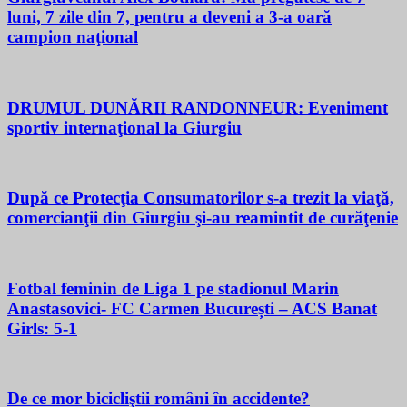
luni, 7 zile din 7, pentru a deveni a 3-a oară
campion naţional
DRUMUL DUNĂRII RANDONNEUR: Eveniment
sportiv internaţional la Giurgiu
După ce Protecţia Consumatorilor s-a trezit la viaţă,
comercianţii din Giurgiu şi-au reamintit de curăţenie
Fotbal feminin de Liga 1 pe stadionul Marin
Anastasovici- FC Carmen București – ACS Banat
Girls: 5-1
De ce mor bicicliştii români în accidente?