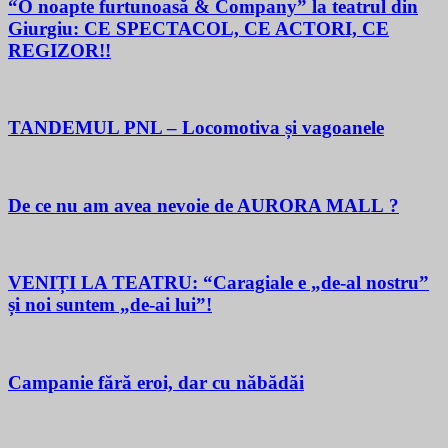
“O noapte furtunoasă & Company” la teatrul din
Giurgiu: CE SPECTACOL, CE ACTORI, CE
REGIZOR!!
TANDEMUL PNL – Locomotiva și vagoanele
De ce nu am avea nevoie de AURORA MALL ?
VENIȚI LA TEATRU: “Caragiale e „de-al nostru”
și noi suntem „de-ai lui”!
Campanie fără eroi, dar cu năbădăi