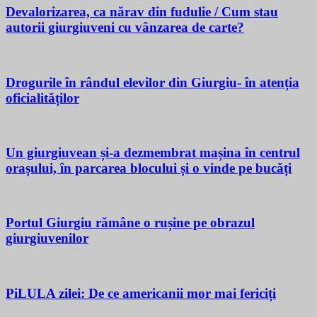
Devalorizarea, ca nărav din fudulie / Cum stau
autorii giurgiuveni cu vânzarea de carte?
Drogurile în rândul elevilor din Giurgiu- în atenția
oficialităților
Un giurgiuvean și-a dezmembrat mașina în centrul
orașului, în parcarea blocului și o vinde pe bucăți
Portul Giurgiu rămâne o rușine pe obrazul
giurgiuvenilor
PiLULA zilei: De ce americanii mor mai fericiți