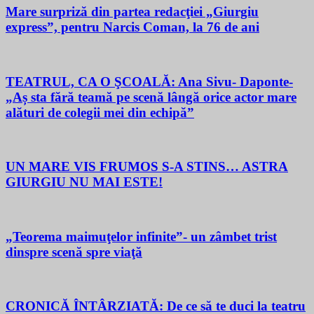
Mare surpriză din partea redacţiei „Giurgiu
express”, pentru Narcis Coman, la 76 de ani
TEATRUL, CA O ŞCOALĂ: Ana Sivu- Daponte-
„Aș sta fără teamă pe scenă lângă orice actor mare
alături de colegii mei din echipă”
UN MARE VIS FRUMOS S-A STINS… ASTRA
GIURGIU NU MAI ESTE!
„Teorema maimuţelor infinite”- un zâmbet trist
dinspre scenă spre viaţă
CRONICĂ ÎNTÂRZIATĂ: De ce să te duci la teatru