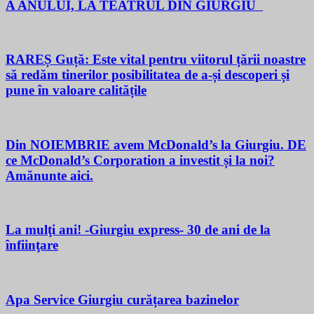
A ANULUI, LA TEATRUL DIN GIURGIU
RAREȘ Guță: Este vital pentru viitorul țării noastre
să redăm tinerilor posibilitatea de a-și descoperi și
pune în valoare calitățile
Din NOIEMBRIE avem McDonald’s la Giurgiu. DE
ce McDonald’s Corporation a investit și la noi?
Amănunte aici.
La mulţi ani! -Giurgiu express- 30 de ani de la
înfiinţare
Apa Service Giurgiu curățarea bazinelor