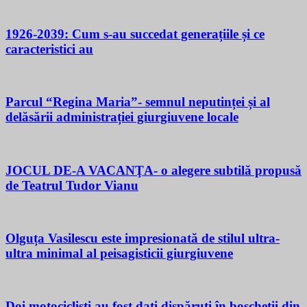
1926-2039: Cum s-au succedat generațiile și ce
caracteristici au
Parcul “Regina Maria”- semnul neputinței și al
delăsării administrației giurgiuvene locale
JOCUL DE-A VACANŢA- o alegere subtilă propusă
de Teatrul Tudor Vianu
Olguța Vasilescu este impresionată de stilul ultra-
ultra minimal al peisagisticii giurgiuvene
Doi motocicliști au fost dați dispăruți în boscheții din