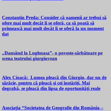
Constantin Preda: Consider că oamenii ar trebui să
ofere mai mult decât li se oferă, ca să poată să
primească mai mult decât li se oferă la un moment
dat
„Dansând la Lughnasa”- o poveste-sărbătoare pe
scena teatrului giurgiuvean
Alex Cioacă: Lumea pleacă din Giurgiu, dar nu de
sărăcie, pentru că pleacă şi cei înstăriţi. Mai
degrabă, se pleacă din lipsa de oportunităţi reale
Asociația “Societatea de Geografie din România –