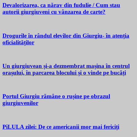
Devalorizarea, ca nărav din fudulie / Cum stau
autorii giurgiuveni cu vânzarea de carte?
Drogurile în rândul elevilor din Giurgiu- în atenția
oficialităților
Un giurgiuvean și-a dezmembrat mașina în centrul
orașului, în parcarea blocului și o vinde pe bucăți
Portul Giurgiu rămâne o rușine pe obrazul
giurgiuvenilor
PiLULA zilei: De ce americanii mor mai fericiți