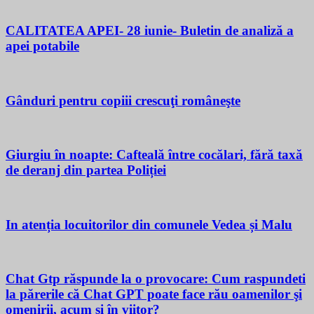
CALITATEA APEI- 28 iunie- Buletin de analiză a
apei potabile
Gânduri pentru copiii crescuţi româneşte
Giurgiu în noapte: Cafteală între cocălari, fără taxă
de deranj din partea Poliției
In atenția locuitorilor din comunele Vedea și Malu
Chat Gtp răspunde la o provocare: Cum raspundeti
la părerile că Chat GPT poate face rău oamenilor şi
omenirii, acum si în viitor?