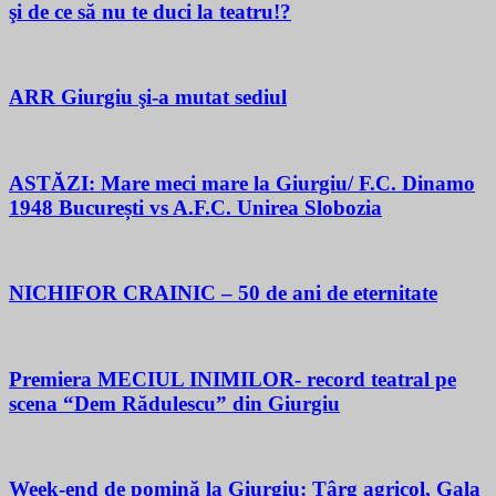
şi de ce să nu te duci la teatru!?
ARR Giurgiu şi-a mutat sediul
ASTĂZI: Mare meci mare la Giurgiu/ F.C. Dinamo
1948 București vs A.F.C. Unirea Slobozia
NICHIFOR CRAINIC – 50 de ani de eternitate
Premiera MECIUL INIMILOR- record teatral pe
scena “Dem Rădulescu” din Giurgiu
Week-end de pomină la Giurgiu: Târg agricol, Gala