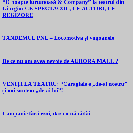
“O noapte furtunoasă & Company” la teatrul din
Giurgiu: CE SPECTACOL, CE ACTORI, CE
REGIZOR!!
TANDEMUL PNL – Locomotiva și vagoanele
De ce nu am avea nevoie de AURORA MALL ?
VENIȚI LA TEATRU: “Caragiale e „de-al nostru”
și noi suntem „de-ai lui”!
Campanie fără eroi, dar cu năbădăi