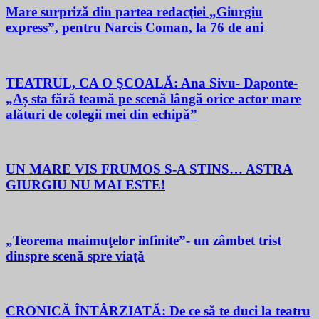
Mare surpriză din partea redacţiei „Giurgiu
express”, pentru Narcis Coman, la 76 de ani
TEATRUL, CA O ŞCOALĂ: Ana Sivu- Daponte-
„Aș sta fără teamă pe scenă lângă orice actor mare
alături de colegii mei din echipă”
UN MARE VIS FRUMOS S-A STINS… ASTRA
GIURGIU NU MAI ESTE!
„Teorema maimuţelor infinite”- un zâmbet trist
dinspre scenă spre viaţă
CRONICĂ ÎNTÂRZIATĂ: De ce să te duci la teatru