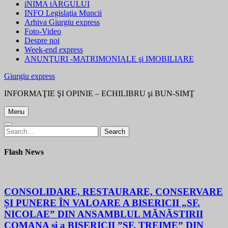
iNIMA tÂRGULUI
INFO Legislaţia Muncii
Arhiva Giurgiu express
Foto-Video
Despre noi
Week-end express
ANUNŢURI -MATRIMONIALE şi IMOBILIARE
Giurgiu express
INFORMAŢIE ŞI OPINIE – ECHILIBRU şi BUN-SIMŢ
Menu
Search
Search
for:
Flash News
CONSOLIDARE, RESTAURARE, CONSERVARE
ȘI PUNERE ÎN VALOARE A BISERICII „SF.
NICOLAE” DIN ANSAMBLUL MĂNĂSTIRII
COMANA și a BISERICII ”SF. TREIME” DIN