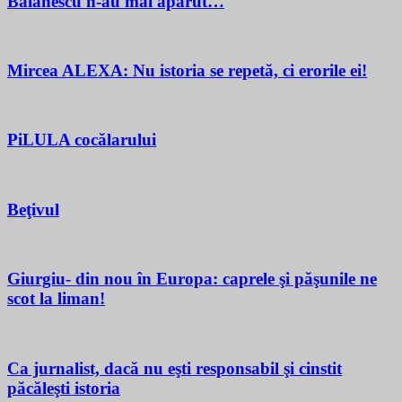
Bălănescu n-au mai apărut…
Mircea ALEXA: Nu istoria se repetă, ci erorile ei!
PiLULA cocălarului
Beţivul
Giurgiu- din nou în Europa: caprele şi păşunile ne
scot la liman!
Ca jurnalist, dacă nu eşti responsabil şi cinstit
păcăleşti istoria