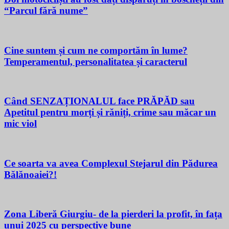
“Parcul fără nume”
Cine suntem și cum ne comportăm în lume?
Temperamentul, personalitatea și caracterul
Când SENZAȚIONALUL face PRĂPĂD sau
Apetitul pentru morți și răniți, crime sau măcar un
mic viol
Ce soarta va avea Complexul Stejarul din Pădurea
Bălănoaiei?!
Zona Liberă Giurgiu- de la pierderi la profit, în fața
unui 2025 cu perspective bune