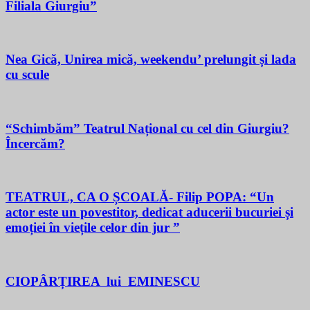
Filiala Giurgiu”
Nea Gică, Unirea mică, weekendu’ prelungit și lada
cu scule
“Schimbăm” Teatrul Național cu cel din Giurgiu?
Încercăm?
TEATRUL, CA O ȘCOALĂ- Filip POPA: “Un
actor este un povestitor, dedicat aducerii bucuriei și
emoției în viețile celor din jur ”
CIOPÂRȚIREA lui EMINESCU