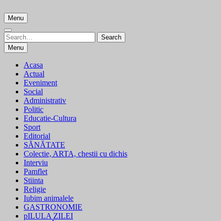
Skip
to
Menu
content
Search
Search
for:
Menu
Acasa
Actual
Eveniment
Social
Administrativ
Politic
Educatie-Cultura
Sport
Editorial
SĂNĂTATE
Colectie, ARTA, chestii cu dichis
Interviu
Pamflet
Stiinta
Religie
Iubim animalele
GASTRONOMIE
pILULA ZILEI