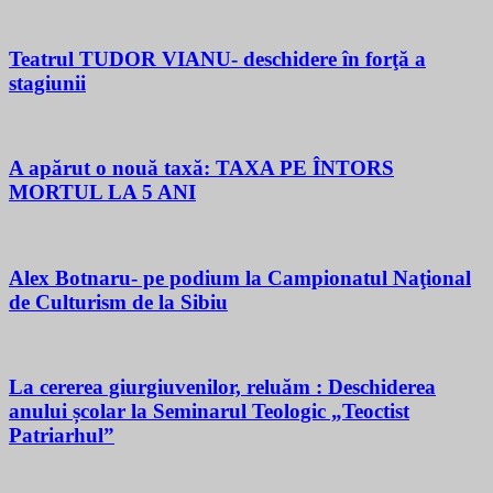
Teatrul TUDOR VIANU- deschidere în forţă a
stagiunii
A apărut o nouă taxă: TAXA PE ÎNTORS
MORTUL LA 5 ANI
Alex Botnaru- pe podium la Campionatul Naţional
de Culturism de la Sibiu
La cererea giurgiuvenilor, reluăm : Deschiderea
anului școlar la Seminarul Teologic „Teoctist
Patriarhul”