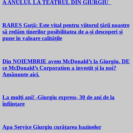
A ANULUI, LA TEATRUL DIN GIURGIU
RAREȘ Guță: Este vital pentru viitorul țării noastre
să redăm tinerilor posibilitatea de a-și descoperi și
pune în valoare calitățile
Din NOIEMBRIE avem McDonald’s la Giurgiu. DE
ce McDonald’s Corporation a investit și la noi?
Amănunte aici.
La mulţi ani! -Giurgiu express- 30 de ani de la
înfiinţare
Apa Service Giurgiu curățarea bazinelor