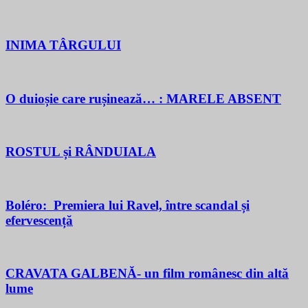
INIMA TÂRGULUI
O duioșie care rușinează… : MARELE ABSENT
ROSTUL și RÂNDUIALA
Boléro: Premiera lui Ravel, între scandal și
efervescență
CRAVATA GALBENĂ- un film românesc din altă
lume