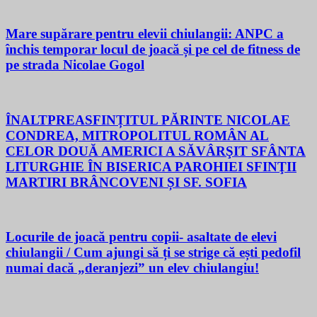
Mare supărare pentru elevii chiulangii: ANPC a
închis temporar locul de joacă și pe cel de fitness de
pe strada Nicolae Gogol
ÎNALTPREASFINȚITUL PĂRINTE NICOLAE
CONDREA, MITROPOLITUL ROMÂN AL
CELOR DOUĂ AMERICI A SĂVÂRŞIT SFÂNTA
LITURGHIE ÎN BISERICA PAROHIEI SFINŢII
MARTIRI BRÂNCOVENI ȘI SF. SOFIA
Locurile de joacă pentru copii- asaltate de elevi
chiulangii / Cum ajungi să ți se strige că ești pedofil
numai dacă „deranjezi” un elev chiulangiu!