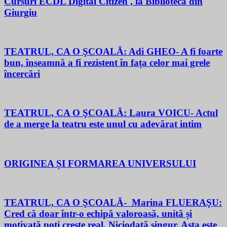
Cursuri ECDL Digital Citizen , la Biblioteca din
Giurgiu
TEATRUL, CA O ŞCOALĂ: Adi GHEO- A fi foarte
bun, înseamnă a fi rezistent în fața celor mai grele
încercări
TEATRUL, CA O ŞCOALĂ: Laura VOICU- Actul
de a merge la teatru este unul cu adevărat intim
ORIGINEA ȘI FORMAREA UNIVERSULUI
TEATRUL, CA O ŞCOALĂ- Marina FLUERAŞU:
Cred că doar într-o echipă valoroasă, unită și
motivată poți crește real. Niciodată singur. Asta este