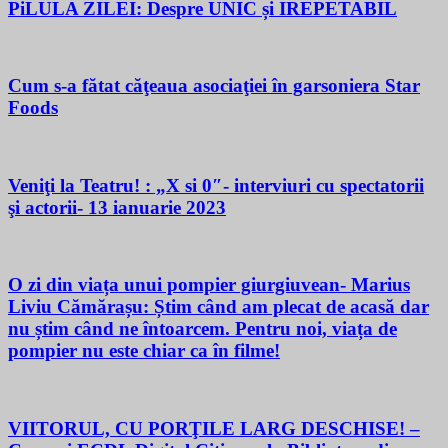
PiLULA ZILEI: Despre UNIC și IREPETABIL
Cum s-a fătat căţeaua asociaţiei în garsoniera Star
Foods
Veniţi la Teatru! : „X si 0″- interviuri cu spectatorii
şi actorii- 13 ianuarie 2023
O zi din viața unui pompier giurgiuvean- Marius
Liviu Cămărașu: Știm când am plecat de acasă dar
nu știm când ne întoarcem. Pentru noi, viața de
pompier nu este chiar ca în filme!
VIITORUL, CU PORŢILE LARG DESCHISE! –