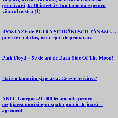
primăvară, la 10 întrebări fundamentale pentru
viitorul nostru (1)
IPOSTAZE de PETRA ŞERBĂNESCU TĂNASE- o
poveste cu dichis, în început de primăvară
Pink Floyd – 50 de ani de Dark Side Of The Moon!
Hai s-o lămurim şi pe-asta: Ce este fericirea?
ANPC Giurgiu -21 000 lei amendă pentru
neglijarea unui singur spațiu public de joacă și
agrement