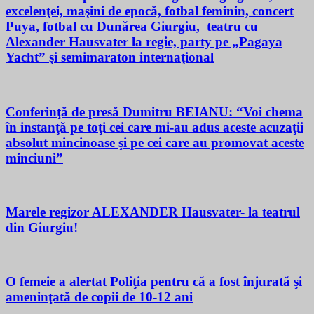
excelenţei, maşini de epocă, fotbal feminin, concert
Puya, fotbal cu Dunărea Giurgiu, teatru cu
Alexander Hausvater la regie, party pe „Pagaya
Yacht” şi semimaraton internaţional
Conferinţă de presă Dumitru BEIANU: “Voi chema
în instanţă pe toţi cei care mi-au adus aceste acuzaţii
absolut mincinoase şi pe cei care au promovat aceste
minciuni”
Marele regizor ALEXANDER Hausvater- la teatrul
din Giurgiu!
O femeie a alertat Poliţia pentru că a fost înjurată şi
ameninţată de copii de 10-12 ani