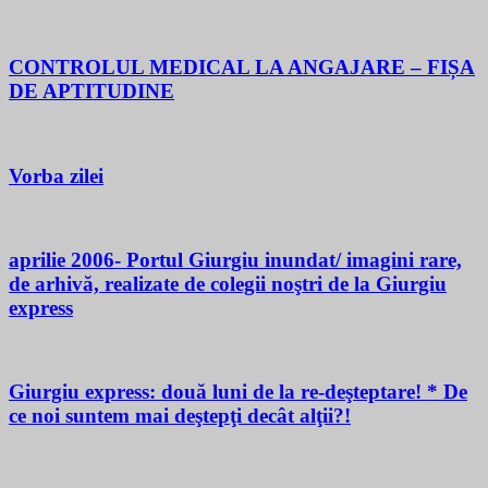
CONTROLUL MEDICAL LA ANGAJARE – FIȘA
DE APTITUDINE
Vorba zilei
aprilie 2006- Portul Giurgiu inundat/ imagini rare,
de arhivă, realizate de colegii noştri de la Giurgiu
express
Giurgiu express: două luni de la re-deşteptare! * De
ce noi suntem mai deştepţi decât alţii?!