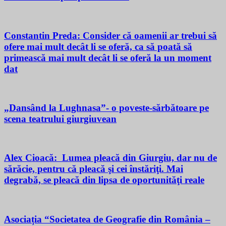
Constantin Preda: Consider că oamenii ar trebui să
ofere mai mult decât li se oferă, ca să poată să
primească mai mult decât li se oferă la un moment
dat
„Dansând la Lughnasa”- o poveste-sărbătoare pe
scena teatrului giurgiuvean
Alex Cioacă: Lumea pleacă din Giurgiu, dar nu de
sărăcie, pentru că pleacă şi cei înstăriţi. Mai
degrabă, se pleacă din lipsa de oportunităţi reale
Asociația “Societatea de Geografie din România –