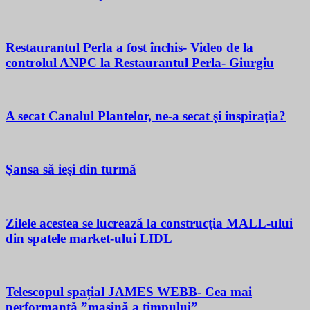
Restaurantul Perla a fost închis- Video de la
controlul ANPC la Restaurantul Perla- Giurgiu
A secat Canalul Plantelor, ne-a secat şi inspiraţia?
Şansa să ieşi din turmă
Zilele acestea se lucrează la construcţia MALL-ului
din spatele market-ului LIDL
Telescopul spațial JAMES WEBB- Cea mai
performantă ”mașină a timpului”