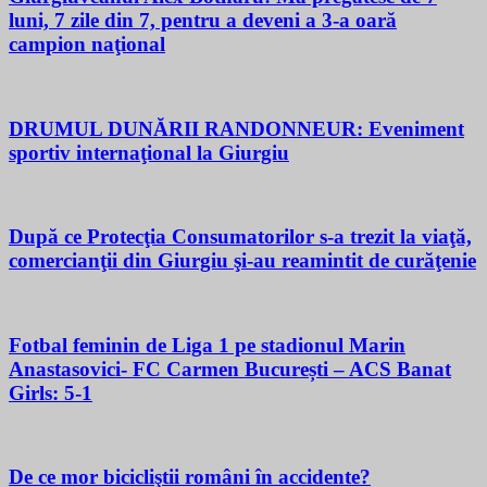
luni, 7 zile din 7, pentru a deveni a 3-a oară
campion naţional
DRUMUL DUNĂRII RANDONNEUR: Eveniment
sportiv internaţional la Giurgiu
După ce Protecţia Consumatorilor s-a trezit la viaţă,
comercianţii din Giurgiu şi-au reamintit de curăţenie
Fotbal feminin de Liga 1 pe stadionul Marin
Anastasovici- FC Carmen București – ACS Banat
Girls: 5-1
De ce mor bicicliştii români în accidente?