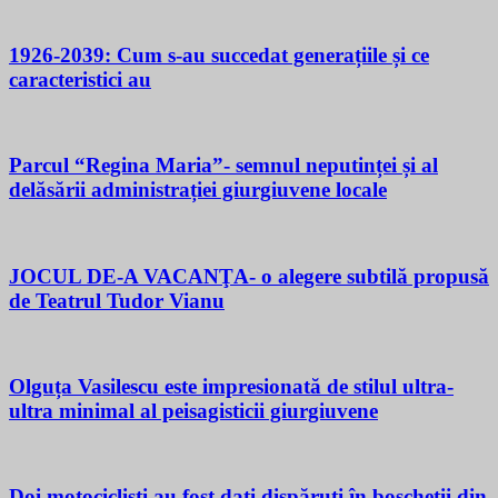
1926-2039: Cum s-au succedat generațiile și ce
caracteristici au
Parcul “Regina Maria”- semnul neputinței și al
delăsării administrației giurgiuvene locale
JOCUL DE-A VACANŢA- o alegere subtilă propusă
de Teatrul Tudor Vianu
Olguța Vasilescu este impresionată de stilul ultra-
ultra minimal al peisagisticii giurgiuvene
Doi motocicliști au fost dați dispăruți în boscheții din