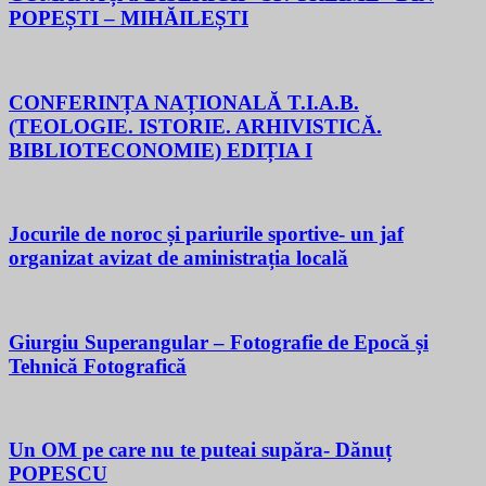
POPEȘTI – MIHĂILEȘTI
CONFERINȚA NAȚIONALĂ T.I.A.B.
(TEOLOGIE. ISTORIE. ARHIVISTICĂ.
BIBLIOTECONOMIE) EDIȚIA I
Jocurile de noroc și pariurile sportive- un jaf
organizat avizat de aministrația locală
Giurgiu Superangular – Fotografie de Epocă și
Tehnică Fotografică
Un OM pe care nu te puteai supăra- Dănuț
POPESCU