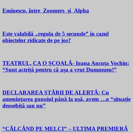
Eminescu, între Zoomers și Alpha
Este valabilă „regula de 5 secunde” in cazul
obiectelor ridicate de pe jos?
TEATRUL, CA O ŞCOALĂ- Ioana Ancuța Vochin:
“Sunt actriță pentru că așa a vrut Dumnezeu!”
DECLARAREA STĂRII DE ALERTĂ: Cu
ameninţarea gunoiul până la uşă, avem …o “situație
deosebită sau nu”
“CĂLCÂND PE MELCI” – ULTIMA PREMIERĂ