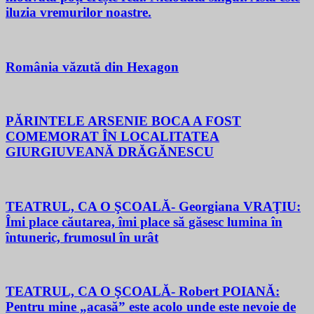
iluzia vremurilor noastre.
România văzută din Hexagon
PĂRINTELE ARSENIE BOCA A FOST
COMEMORAT ÎN LOCALITATEA
GIURGIUVEANĂ DRĂGĂNESCU
TEATRUL, CA O ŞCOALĂ- Georgiana VRAŢIU:
Îmi place căutarea, îmi place să găsesc lumina în
întuneric, frumosul în urât
TEATRUL, CA O ŞCOALĂ- Robert POIANĂ:
Pentru mine „acasă” este acolo unde este nevoie de