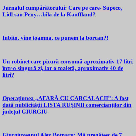
Jurnalul cumpărătorului: Care pe care- Supeco,
Lidl sau Peny…bila de la Kauffland?
Iubito, vine toamna, ce punem la borcan?!
Un robinet care picură consumă aproximativ 17 litri
într-o singură zi, iar o toaletă, aproximativ 40 de
litri?
Operațiunea „AFARĂ CU CARCALACII”: A fost
dată publicităţii LISTA RUŞINII comercianţilor din
judeţul GIURGIU
Giurgiuveanul Alex Botnaru: Mă pregătesc de 7