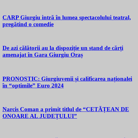
CARP Giurgiu intră în lumea spectacolului teatral,
pregătind o comedie
De azi călătorii au la dispoziție un stand de cărți
amenajat în Gara Giurgiu Oraș
PRONOSTIC: Giurgiuvenii și calificarea naționalei
în “optimile” Euro 2024
Narcis Coman a primit titlul de “CETĂȚEAN DE
ONOARE AL JUDEȚULUI”