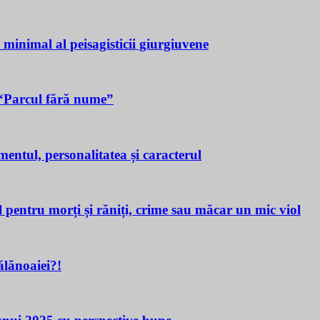
a minimal al peisagisticii giurgiuvene
n “Parcul fără nume”
tul, personalitatea și caracterul
ru morți și răniți, crime sau măcar un mic viol
lănoaiei?!