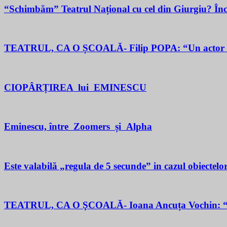
“Schimbăm” Teatrul Național cu cel din Giurgiu? În
TEATRUL, CA O ȘCOALĂ- Filip POPA: “Un actor este un 
CIOPÂRȚIREA lui EMINESCU
Eminescu, între Zoomers și Alpha
Este valabilă „regula de 5 secunde” in cazul obiectelor
TEATRUL, CA O ŞCOALĂ- Ioana Ancuța Vochin: “Sun