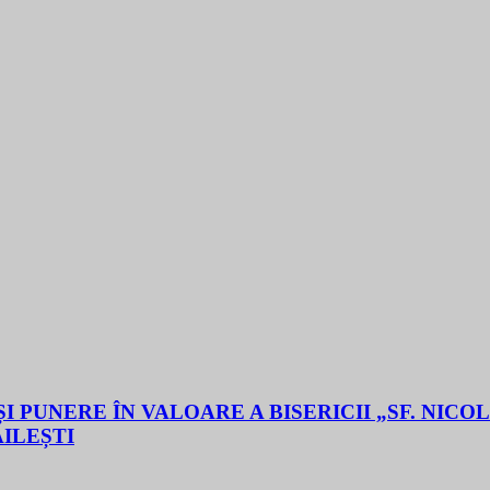
 PUNERE ÎN VALOARE A BISERICII „SF. NICO
ĂILEȘTI