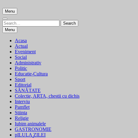
Skip
to
Menu
content
Search
Search
for:
Menu
Acasa
Actual
Eveniment
Social
Administrativ
Politic
Educatie-Cultura
Sport
Editorial
SĂNĂTATE
Colectie, ARTA, chestii cu dichis
Interviu
Pamflet
Stiinta
Religie
Iubim animalele
GASTRONOMIE
pILULA ZILEI