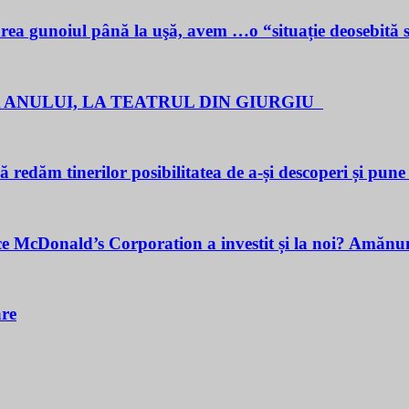
noiul până la uşă, avem …o “situație deosebită 
 ANULUI, LA TEATRUL DIN GIURGIU
redăm tinerilor posibilitatea de a-și descoperi și pune î
cDonald’s Corporation a investit și la noi? Amănunt
are