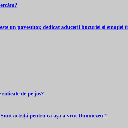
cercăm?
povestitor, dedicat aducerii bucuriei și emoției în v
 ridicate de pe jos?
t actriță pentru că așa a vrut Dumnezeu!”