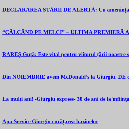
DECLARAREA STĂRII DE ALERTĂ: Cu ameninţarea gu
“CĂLCÂND PE MELCI” – ULTIMA PREMIERĂ A
RAREȘ Guță: Este vital pentru viitorul țării noastre să 
Din NOIEMBRIE avem McDonald’s la Giurgiu. DE ce M
La mulţi ani! -Giurgiu express- 30 de ani de la înfiinţ
Apa Service Giurgiu curățarea bazinelor