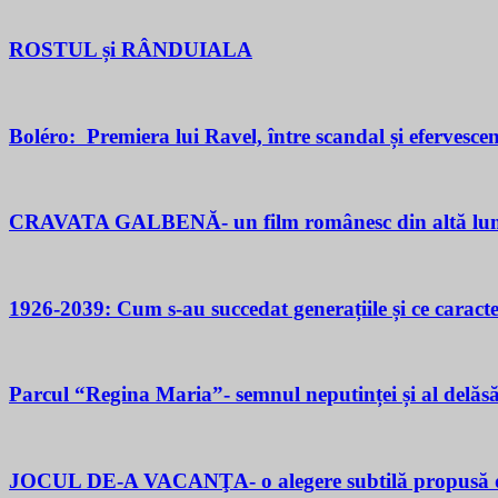
ROSTUL și RÂNDUIALA
Boléro: Premiera lui Ravel, între scandal și efervesce
CRAVATA GALBENĂ- un film românesc din altă lu
1926-2039: Cum s-au succedat generațiile și ce caracter
Parcul “Regina Maria”- semnul neputinței și al delăsăr
JOCUL DE-A VACANŢA- o alegere subtilă propusă d