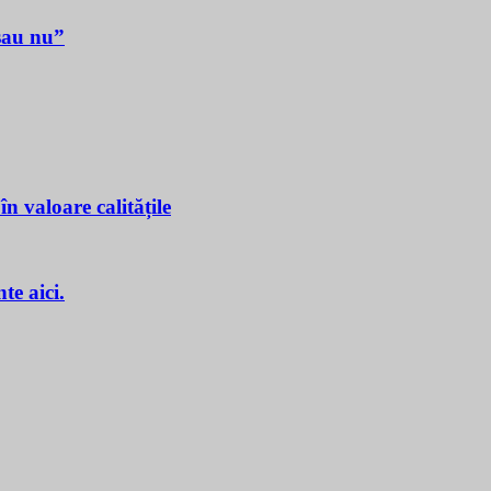
sau nu”
n valoare calitățile
e aici.