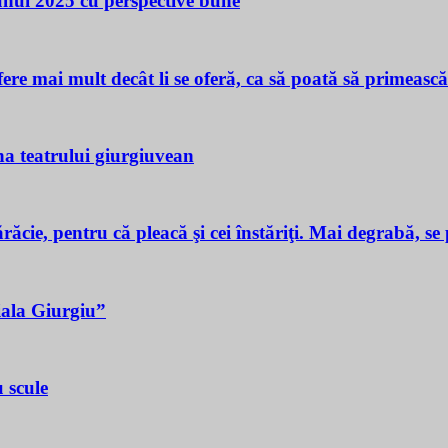
 unui 2025 cu perspective bune
ere mai mult decât li se oferă, ca să poată să primeasc
a teatrului giurgiuvean
ie, pentru că pleacă şi cei înstăriţi. Mai degrabă, se p
iala Giurgiu”
 scule