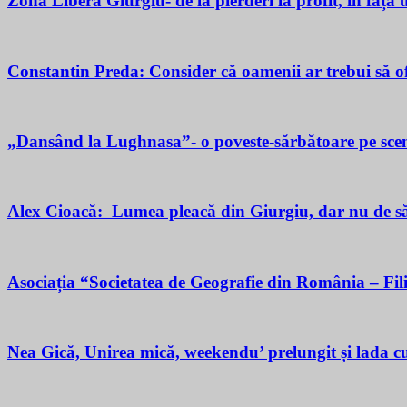
Zona Liberă Giurgiu- de la pierderi la profit, în fața
Constantin Preda: Consider că oamenii ar trebui să of
„Dansând la Lughnasa”- o poveste-sărbătoare pe scen
Alex Cioacă: Lumea pleacă din Giurgiu, dar nu de sărăc
Asociația “Societatea de Geografie din România – Fil
Nea Gică, Unirea mică, weekendu’ prelungit și lada cu