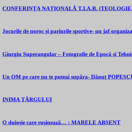
CONFERINȚA NAȚIONALĂ T.I.A.B. (TEOLOGIE.
Jocurile de noroc și pariurile sportive- un jaf organiza
Giurgiu Superangular – Fotografie de Epocă și Tehni
Un OM pe care nu te puteai supăra- Dănuț POPESC
INIMA TÂRGULUI
O duioșie care rușinează… : MARELE ABSENT