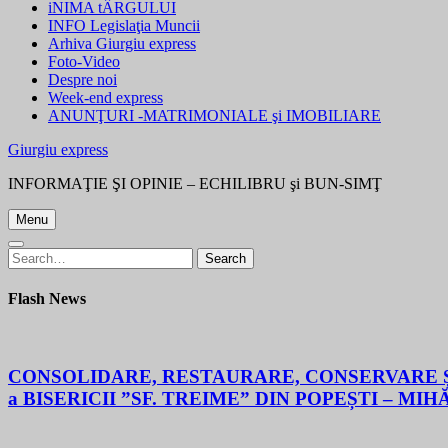
iNIMA tÂRGULUI
INFO Legislaţia Muncii
Arhiva Giurgiu express
Foto-Video
Despre noi
Week-end express
ANUNŢURI -MATRIMONIALE şi IMOBILIARE
Giurgiu express
INFORMAŢIE ŞI OPINIE – ECHILIBRU şi BUN-SIMŢ
Menu
Search
Search
for:
Flash News
CONSOLIDARE, RESTAURARE, CONSERVARE ȘI
a BISERICII ”SF. TREIME” DIN POPEȘTI – MIH