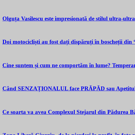
Olguța Vasilescu este impresionată de stilul ultra-ultr
Doi motocicliști au fost dați dispăruți în boscheții di
Cine suntem și cum ne comportăm în lume? Temperamen
Când SENZAȚIONALUL face PRĂPĂD sau Apetitul pent
Ce soarta va avea Complexul Stejarul din Pădurea Bă