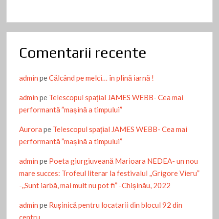
Comentarii recente
admin
pe
Călcând pe melci… în plină iarnă !
admin
pe
Telescopul spațial JAMES WEBB- Cea mai
performantă ”mașină a timpului”
Aurora
pe
Telescopul spațial JAMES WEBB- Cea mai
performantă ”mașină a timpului”
admin
pe
Poeta giurgiuveană Marioara NEDEA- un nou
mare succes: Trofeul literar la festivalul ,,Grigore Vieru”
-,,Sunt iarbă, mai mult nu pot fi” -Chişinău, 2022
admin
pe
Ruşinică pentru locatarii din blocul 92 din
centru