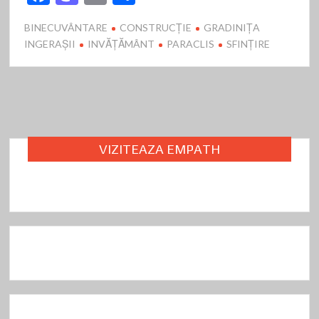
ac
as
m
ar
BINECUVÂNTARE
CONSTRUCȚIE
GRADINIȚA
e
to
ai
ta
INGERAȘII
INVĂȚĂMÂNT
PARACLIS
SFINȚIRE
b
d
l
je
o
o
az
o
n
ă
k
VIZITEAZA EMPATH