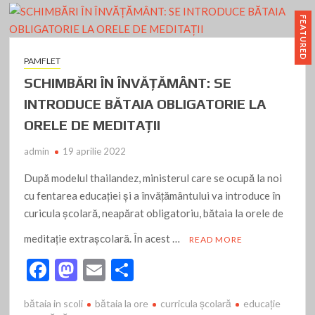
FEATURED
PAMFLET
SCHIMBĂRI ÎN ÎNVĂŢĂMÂNT: SE
INTRODUCE BĂTAIA OBLIGATORIE LA
ORELE DE MEDITAŢII
admin
19 aprilie 2022
După modelul thailandez, ministerul care se ocupă la noi
cu fentarea educaţiei şi a învăţământului va introduce în
curicula şcolară, neapărat obligatoriu, bătaia la orele de
meditaţie extraşcolară. În acest …
READ MORE
F
M
E
P
ac
as
m
ar
bătaia in scoli
bătaia la ore
curricula şcolară
educaţie
e
to
ai
ta