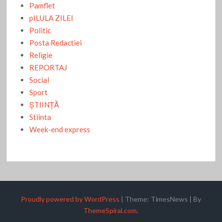
Pamflet
pILULA ZILEI
Politic
Posta Redactiei
Religie
REPORTAJ
Social
Sport
ŞTIINŢĂ
Stiinta
Week-end express
Proudly powered by WordPress
|
Theme: TimesNews
|
By
ThemeSpiral.com
.