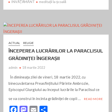
INVĂȚĂMÂNT
meditaţii la şcoală
b
d
l
je
o
o
az
o
n
ă
k
ACTUAL
RELIGIE
ÎNCEPEREA LUCRĂRILOR LA PARACLISUL
GRĂDINIȚEI ÎNGERAȘII
admin
18 martie 2022
În dimineața zilei de vineri, 18 martie 2022, cu
binecuvântarea Preasfințitului Părinte Ambrozie,
Episcopul Giurgiului au început lucrările la Paraclisul ce
se va construi în incinta grădiniței de copii …
READ MORE
F
M
E
P