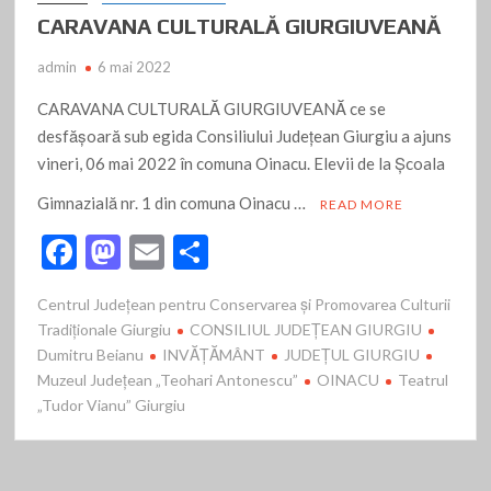
CARAVANA CULTURALĂ GIURGIUVEANĂ
admin
6 mai 2022
CARAVANA CULTURALĂ GIURGIUVEANĂ ce se
desfășoară sub egida Consiliului Județean Giurgiu a ajuns
vineri, 06 mai 2022 în comuna Oinacu. Elevii de la Şcoala
Gimnazială nr. 1 din comuna Oinacu …
READ MORE
F
M
E
P
ac
as
m
ar
Centrul Județean pentru Conservarea și Promovarea Culturii
e
to
ai
ta
Tradiționale Giurgiu
CONSILIUL JUDEȚEAN GIURGIU
b
d
l
je
Dumitru Beianu
INVĂȚĂMÂNT
JUDEȚUL GIURGIU
Muzeul Județean „Teohari Antonescu”
o
o
az
OINACU
Teatrul
„Tudor Vianu” Giurgiu
o
n
ă
k