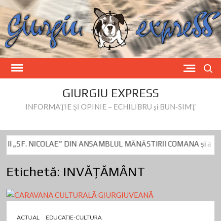
Skip
to
content
Search
GIURGIU EXPRESS
INFORMAŢIE ŞI OPINIE – ECHILIBRU şi BUN-SIMŢ
. NICOLAE” DIN ANSAMBLUL MĂNĂSTIRII COMANA și a BISERICII
ru Beianu este vizat de controlul DNA de azi
Fake News privind p
Etichetă:
INVĂȚĂMÂNT
. NICOLAE” DIN ANSAMBLUL MĂNĂSTIRII COMANA și a BISERICII
ru Beianu este vizat de controlul DNA de azi
Fake News privind p
ACTUAL
EDUCATIE-CULTURA