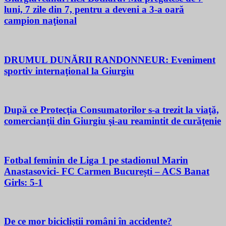
luni, 7 zile din 7, pentru a deveni a 3-a oară
campion naţional
DRUMUL DUNĂRII RANDONNEUR: Eveniment
sportiv internaţional la Giurgiu
După ce Protecţia Consumatorilor s-a trezit la viaţă,
comercianţii din Giurgiu şi-au reamintit de curăţenie
Fotbal feminin de Liga 1 pe stadionul Marin
Anastasovici- FC Carmen București – ACS Banat
Girls: 5-1
De ce mor bicicliştii români în accidente?