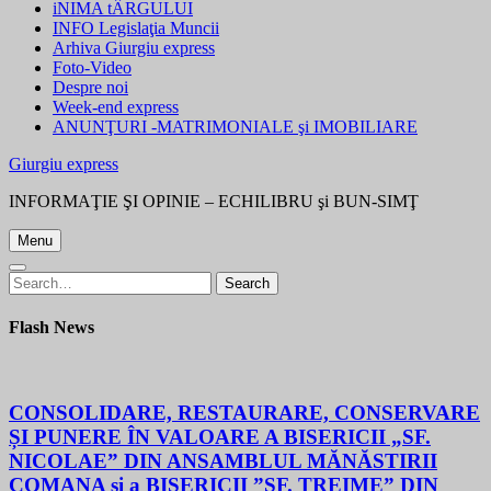
iNIMA tÂRGULUI
INFO Legislaţia Muncii
Arhiva Giurgiu express
Foto-Video
Despre noi
Week-end express
ANUNŢURI -MATRIMONIALE şi IMOBILIARE
Giurgiu express
INFORMAŢIE ŞI OPINIE – ECHILIBRU şi BUN-SIMŢ
Menu
Search
Search
for:
Flash News
CONSOLIDARE, RESTAURARE, CONSERVARE
ȘI PUNERE ÎN VALOARE A BISERICII „SF.
NICOLAE” DIN ANSAMBLUL MĂNĂSTIRII
COMANA și a BISERICII ”SF. TREIME” DIN