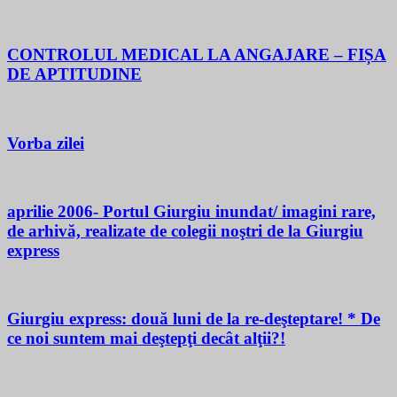
CONTROLUL MEDICAL LA ANGAJARE – FIȘA
DE APTITUDINE
Vorba zilei
aprilie 2006- Portul Giurgiu inundat/ imagini rare,
de arhivă, realizate de colegii noştri de la Giurgiu
express
Giurgiu express: două luni de la re-deşteptare! * De
ce noi suntem mai deştepţi decât alţii?!