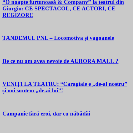
“O noapte furtunoasă & Company” la teatrul din
Giurgiu: CE SPECTACOL, CE ACTORI, CE
REGIZOR!!
TANDEMUL PNL – Locomotiva și vagoanele
De ce nu am avea nevoie de AURORA MALL ?
VENIȚI LA TEATRU: “Caragiale e „de-al nostru”
și noi suntem „de-ai lui”!
Campanie fără eroi, dar cu năbădăi