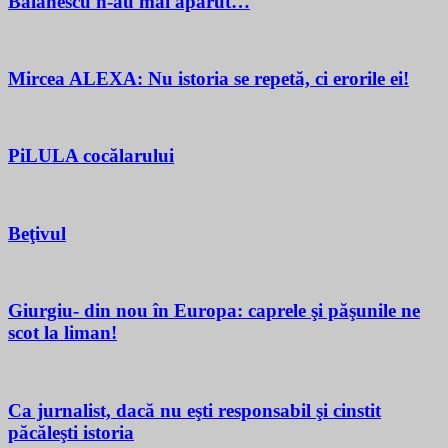
Bălănescu n-au mai apărut…
Mircea ALEXA: Nu istoria se repetă, ci erorile ei!
PiLULA cocălarului
Beţivul
Giurgiu- din nou în Europa: caprele şi păşunile ne
scot la liman!
Ca jurnalist, dacă nu eşti responsabil şi cinstit
păcăleşti istoria