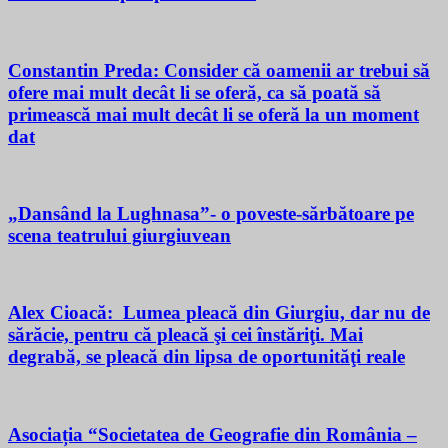
Constantin Preda: Consider că oamenii ar trebui să
ofere mai mult decât li se oferă, ca să poată să
primească mai mult decât li se oferă la un moment
dat
„Dansând la Lughnasa”- o poveste-sărbătoare pe
scena teatrului giurgiuvean
Alex Cioacă: Lumea pleacă din Giurgiu, dar nu de
sărăcie, pentru că pleacă şi cei înstăriţi. Mai
degrabă, se pleacă din lipsa de oportunităţi reale
Asociația “Societatea de Geografie din România –