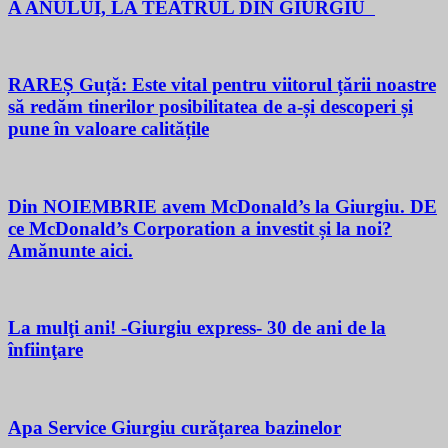
A ANULUI, LA TEATRUL DIN GIURGIU
RAREȘ Guță: Este vital pentru viitorul țării noastre
să redăm tinerilor posibilitatea de a-și descoperi și
pune în valoare calitățile
Din NOIEMBRIE avem McDonald’s la Giurgiu. DE
ce McDonald’s Corporation a investit și la noi?
Amănunte aici.
La mulţi ani! -Giurgiu express- 30 de ani de la
înfiinţare
Apa Service Giurgiu curățarea bazinelor