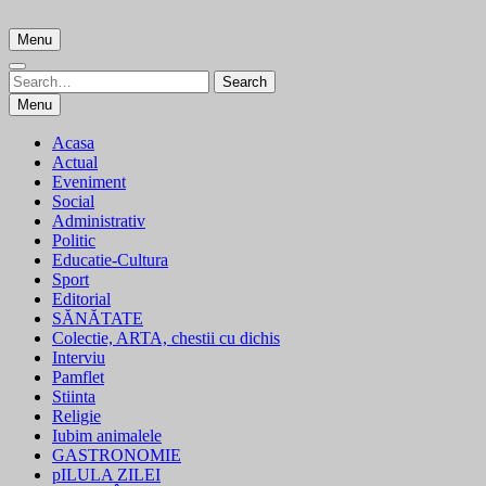
Skip
to
Menu
content
Search
Search
for:
Menu
Acasa
Actual
Eveniment
Social
Administrativ
Politic
Educatie-Cultura
Sport
Editorial
SĂNĂTATE
Colectie, ARTA, chestii cu dichis
Interviu
Pamflet
Stiinta
Religie
Iubim animalele
GASTRONOMIE
pILULA ZILEI