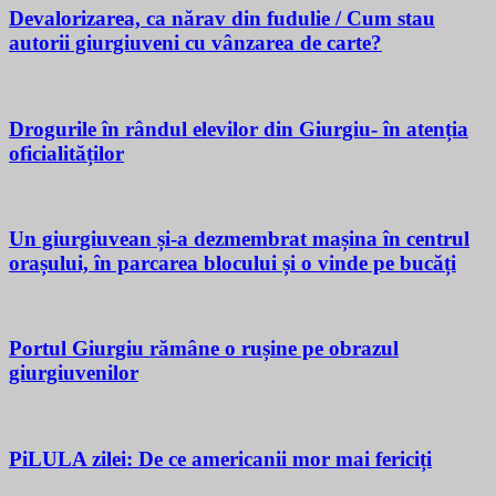
Devalorizarea, ca nărav din fudulie / Cum stau
autorii giurgiuveni cu vânzarea de carte?
Drogurile în rândul elevilor din Giurgiu- în atenția
oficialităților
Un giurgiuvean și-a dezmembrat mașina în centrul
orașului, în parcarea blocului și o vinde pe bucăți
Portul Giurgiu rămâne o rușine pe obrazul
giurgiuvenilor
PiLULA zilei: De ce americanii mor mai fericiți