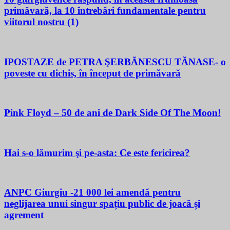
primăvară, la 10 întrebări fundamentale pentru
viitorul nostru (1)
IPOSTAZE de PETRA ŞERBĂNESCU TĂNASE- o
poveste cu dichis, în început de primăvară
Pink Floyd – 50 de ani de Dark Side Of The Moon!
Hai s-o lămurim şi pe-asta: Ce este fericirea?
ANPC Giurgiu -21 000 lei amendă pentru
neglijarea unui singur spațiu public de joacă și
agrement