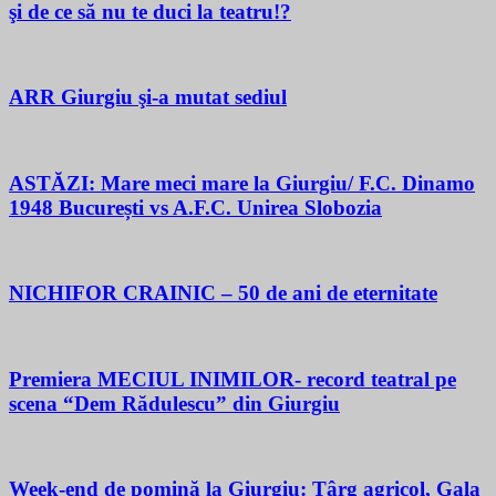
şi de ce să nu te duci la teatru!?
ARR Giurgiu şi-a mutat sediul
ASTĂZI: Mare meci mare la Giurgiu/ F.C. Dinamo
1948 București vs A.F.C. Unirea Slobozia
NICHIFOR CRAINIC – 50 de ani de eternitate
Premiera MECIUL INIMILOR- record teatral pe
scena “Dem Rădulescu” din Giurgiu
Week-end de pomină la Giurgiu: Târg agricol, Gala