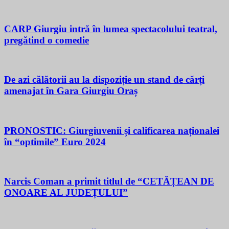
CARP Giurgiu intră în lumea spectacolului teatral,
pregătind o comedie
De azi călătorii au la dispoziție un stand de cărți
amenajat în Gara Giurgiu Oraș
PRONOSTIC: Giurgiuvenii și calificarea naționalei
în “optimile” Euro 2024
Narcis Coman a primit titlul de “CETĂȚEAN DE
ONOARE AL JUDEȚULUI”