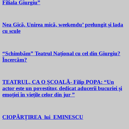
Filiala Giurgiu”
Nea Gică, Unirea mică, weekendu’ prelungit și lada
cu scule
“Schimbăm” Teatrul Național cu cel din Giurgiu?
Încercăm?
TEATRUL, CA O ȘCOALĂ- Filip POPA: “Un
actor este un povestitor, dedicat aducerii bucuriei și
emoției în viețile celor din jur ”
CIOPÂRȚIREA lui EMINESCU