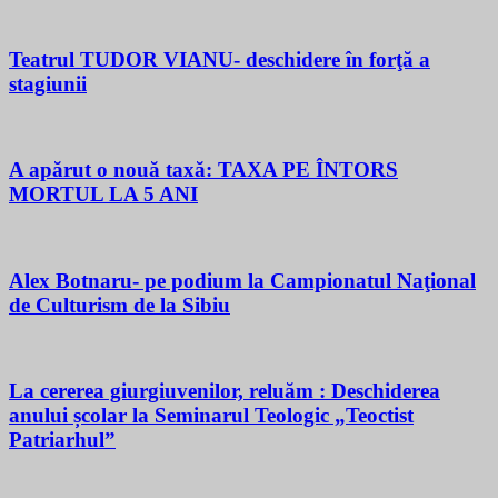
Teatrul TUDOR VIANU- deschidere în forţă a
stagiunii
A apărut o nouă taxă: TAXA PE ÎNTORS
MORTUL LA 5 ANI
Alex Botnaru- pe podium la Campionatul Naţional
de Culturism de la Sibiu
La cererea giurgiuvenilor, reluăm : Deschiderea
anului școlar la Seminarul Teologic „Teoctist
Patriarhul”