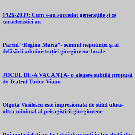
1926-2039: Cum s-au succedat generațiile și ce
caracteristici au
Parcul “Regina Maria”- semnul neputinței și al
delăsării administrației giurgiuvene locale
JOCUL DE-A VACANŢA- o alegere subtilă propusă
de Teatrul Tudor Vianu
Olguța Vasilescu este impresionată de stilul ultra-
ultra minimal al peisagisticii giurgiuvene
Doi motocicliști au fost dați dispăruți în boscheții din