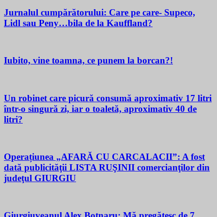
Jurnalul cumpărătorului: Care pe care- Supeco,
Lidl sau Peny…bila de la Kauffland?
Iubito, vine toamna, ce punem la borcan?!
Un robinet care picură consumă aproximativ 17 litri
într-o singură zi, iar o toaletă, aproximativ 40 de
litri?
Operațiunea „AFARĂ CU CARCALACII”: A fost
dată publicităţii LISTA RUŞINII comercianţilor din
judeţul GIURGIU
Giurgiuveanul Alex Botnaru: Mă pregătesc de 7