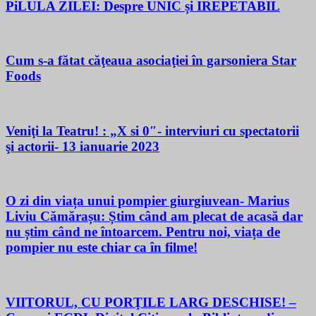
PiLULA ZILEI: Despre UNIC și IREPETABIL
Cum s-a fătat căţeaua asociaţiei în garsoniera Star
Foods
Veniţi la Teatru! : „X si 0″- interviuri cu spectatorii
şi actorii- 13 ianuarie 2023
O zi din viața unui pompier giurgiuvean- Marius
Liviu Cămărașu: Știm când am plecat de acasă dar
nu știm când ne întoarcem. Pentru noi, viața de
pompier nu este chiar ca în filme!
VIITORUL, CU PORŢILE LARG DESCHISE! –