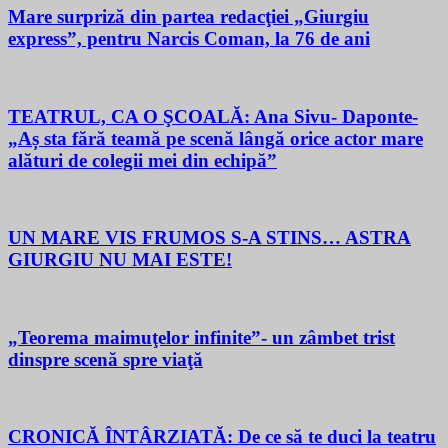
Mare surpriză din partea redacţiei „Giurgiu
express”, pentru Narcis Coman, la 76 de ani
TEATRUL, CA O ŞCOALĂ: Ana Sivu- Daponte-
„Aș sta fără teamă pe scenă lângă orice actor mare
alături de colegii mei din echipă”
UN MARE VIS FRUMOS S-A STINS… ASTRA
GIURGIU NU MAI ESTE!
„Teorema maimuţelor infinite”- un zâmbet trist
dinspre scenă spre viaţă
CRONICĂ ÎNTÂRZIATĂ: De ce să te duci la teatru