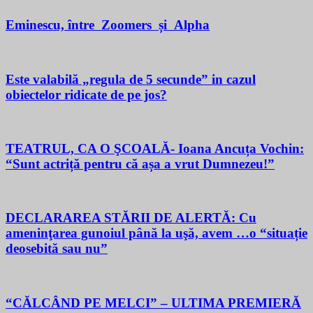
Eminescu, între Zoomers și Alpha
Este valabilă „regula de 5 secunde” in cazul
obiectelor ridicate de pe jos?
TEATRUL, CA O ŞCOALĂ- Ioana Ancuța Vochin:
“Sunt actriță pentru că așa a vrut Dumnezeu!”
DECLARAREA STĂRII DE ALERTĂ: Cu
ameninţarea gunoiul până la uşă, avem …o “situație
deosebită sau nu”
“CĂLCÂND PE MELCI” – ULTIMA PREMIERĂ