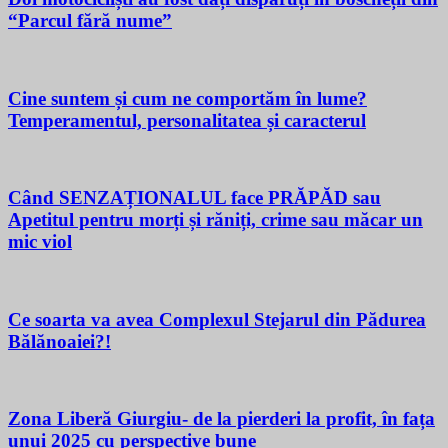
“Parcul fără nume”
Cine suntem și cum ne comportăm în lume?
Temperamentul, personalitatea și caracterul
Când SENZAȚIONALUL face PRĂPĂD sau
Apetitul pentru morți și răniți, crime sau măcar un
mic viol
Ce soarta va avea Complexul Stejarul din Pădurea
Bălănoaiei?!
Zona Liberă Giurgiu- de la pierderi la profit, în fața
unui 2025 cu perspective bune