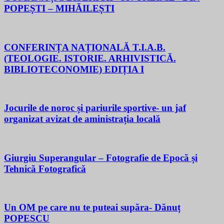
POPEȘTI – MIHĂILEȘTI
CONFERINȚA NAȚIONALĂ T.I.A.B.
(TEOLOGIE. ISTORIE. ARHIVISTICĂ.
BIBLIOTECONOMIE) EDIȚIA I
Jocurile de noroc și pariurile sportive- un jaf
organizat avizat de aministrația locală
Giurgiu Superangular – Fotografie de Epocă și
Tehnică Fotografică
Un OM pe care nu te puteai supăra- Dănuț
POPESCU