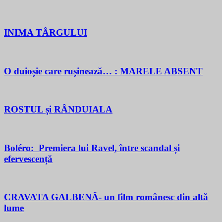
INIMA TÂRGULUI
O duioșie care rușinează… : MARELE ABSENT
ROSTUL și RÂNDUIALA
Boléro: Premiera lui Ravel, între scandal și
efervescență
CRAVATA GALBENĂ- un film românesc din altă
lume