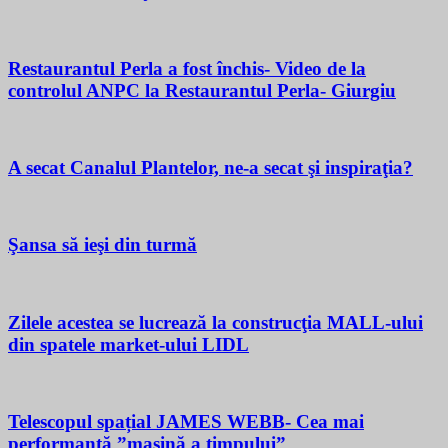
Restaurantul Perla a fost închis- Video de la
controlul ANPC la Restaurantul Perla- Giurgiu
A secat Canalul Plantelor, ne-a secat şi inspiraţia?
Şansa să ieşi din turmă
Zilele acestea se lucrează la construcţia MALL-ului
din spatele market-ului LIDL
Telescopul spațial JAMES WEBB- Cea mai
performantă ”mașină a timpului”