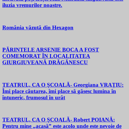
iluzia vremurilor noastre.
România văzută din Hexagon
PĂRINTELE ARSENIE BOCA A FOST
COMEMORAT ÎN LOCALITATEA
GIURGIUVEANĂ DRĂGĂNESCU
TEATRUL, CA O ŞCOALĂ- Georgiana VRAŢIU:
Îmi place căutarea, îmi place să găsesc lumina în
întuneric, frumosul în urât
TEATRUL, CA O ŞCOALĂ- Robert POIANĂ:
Pentru mine „acasă” este acolo unde este nevoie de