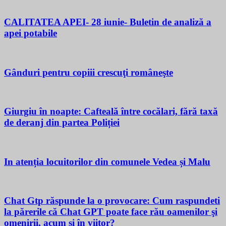
CALITATEA APEI- 28 iunie- Buletin de analiză a
apei potabile
Gânduri pentru copiii crescuţi româneşte
Giurgiu în noapte: Cafteală între cocălari, fără taxă
de deranj din partea Poliției
In atenția locuitorilor din comunele Vedea și Malu
Chat Gtp răspunde la o provocare: Cum raspundeti
la părerile că Chat GPT poate face rău oamenilor şi
omenirii, acum si în viitor?