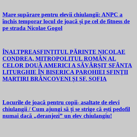
Mare supărare pentru elevii chiulangii: ANPC a
închis temporar locul de joacă și pe cel de fitness de
pe strada Nicolae Gogol
ÎNALTPREASFINȚITUL PĂRINTE NICOLAE
CONDREA, MITROPOLITUL ROMÂN AL
CELOR DOUĂ AMERICI A SĂVÂRŞIT SFÂNTA
LITURGHIE ÎN BISERICA PAROHIEI SFINŢII
MARTIRI BRÂNCOVENI ȘI SF. SOFIA
Locurile de joacă pentru copii- asaltate de elevi
chiulangii / Cum ajungi să ți se strige că ești pedofil
numai dacă „deranjezi” un elev chiulangiu!