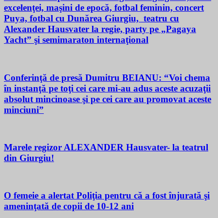
excelenţei, maşini de epocă, fotbal feminin, concert
Puya, fotbal cu Dunărea Giurgiu, teatru cu
Alexander Hausvater la regie, party pe „Pagaya
Yacht” şi semimaraton internaţional
Conferinţă de presă Dumitru BEIANU: “Voi chema
în instanţă pe toţi cei care mi-au adus aceste acuzaţii
absolut mincinoase şi pe cei care au promovat aceste
minciuni”
Marele regizor ALEXANDER Hausvater- la teatrul
din Giurgiu!
O femeie a alertat Poliţia pentru că a fost înjurată şi
ameninţată de copii de 10-12 ani