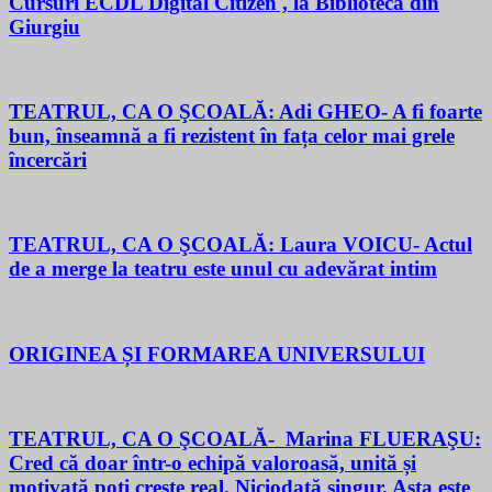
Cursuri ECDL Digital Citizen , la Biblioteca din
Giurgiu
TEATRUL, CA O ŞCOALĂ: Adi GHEO- A fi foarte
bun, înseamnă a fi rezistent în fața celor mai grele
încercări
TEATRUL, CA O ŞCOALĂ: Laura VOICU- Actul
de a merge la teatru este unul cu adevărat intim
ORIGINEA ȘI FORMAREA UNIVERSULUI
TEATRUL, CA O ŞCOALĂ- Marina FLUERAŞU:
Cred că doar într-o echipă valoroasă, unită și
motivată poți crește real. Niciodată singur. Asta este