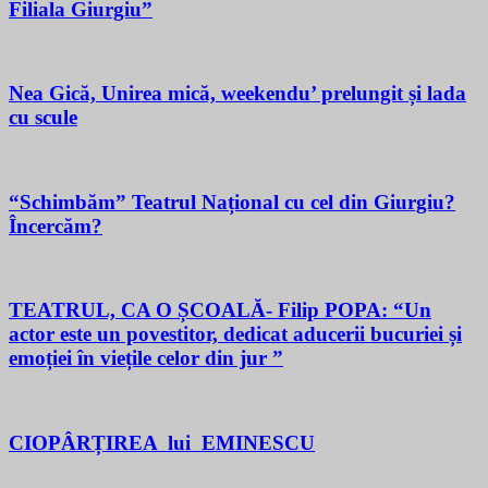
Filiala Giurgiu”
Nea Gică, Unirea mică, weekendu’ prelungit și lada
cu scule
“Schimbăm” Teatrul Național cu cel din Giurgiu?
Încercăm?
TEATRUL, CA O ȘCOALĂ- Filip POPA: “Un
actor este un povestitor, dedicat aducerii bucuriei și
emoției în viețile celor din jur ”
CIOPÂRȚIREA lui EMINESCU