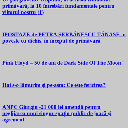
primăvară, la 10 întrebări fundamentale pentru
viitorul nostru (1)
IPOSTAZE de PETRA ŞERBĂNESCU TĂNASE- o
poveste cu dichis, în început de primăvară
Pink Floyd – 50 de ani de Dark Side Of The Moon!
Hai s-o lămurim şi pe-asta: Ce este fericirea?
ANPC Giurgiu -21 000 lei amendă pentru
neglijarea unui singur spațiu public de joacă și
agrement