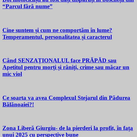
“Parcul fără nume”
Cine suntem și cum ne comportăm în lume?
Temperamentul, personalitatea și caracterul
Când SENZAȚIONALUL face PRĂPĂD sau
Apetitul pentru morți și răniți, crime sau măcar un
mic viol
Ce soarta va avea Complexul Stejarul din Pădurea
Bălănoaiei?!
Zona Liberă Giurgiu- de la pierderi la profit, în fața
unui 2025 cu perspective bune