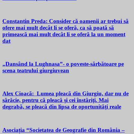
Constantin Preda: Consider că oamenii ar trebui să
ofere mai mult decât li se oferă, ca să poată să
primească mai mult decât li se oferă la un moment
dat
„Dansând la Lughnasa”- o poveste-sărbătoare pe
scena teatrului giurgiuvean
Alex Cioacă: Lumea pleacă din Giurgiu, dar nu de
sărăcie, pentru că pleacă şi cei înstăriţi. Mai
degrabă, se pleacă din lipsa de oportunităţi reale
Asociația “Societatea de Geografie din România –