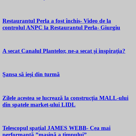
Restaurantul Perla a fost închis- Video de la
controlul ANPC la Restaurantul Perla- Giurgiu
A secat Canalul Plantelor, ne-a secat şi inspiraţia?
Şansa să ieşi din turmă
Zilele acestea se lucrează la construcţia MALL-ului
din spatele market-ului LIDL
Telescopul spațial JAMES WEBB- Cea mai
performantă ”mașină a timpului”