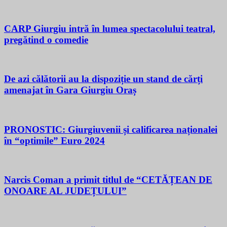
CARP Giurgiu intră în lumea spectacolului teatral,
pregătind o comedie
De azi călătorii au la dispoziție un stand de cărți
amenajat în Gara Giurgiu Oraș
PRONOSTIC: Giurgiuvenii și calificarea naționalei
în “optimile” Euro 2024
Narcis Coman a primit titlul de “CETĂȚEAN DE
ONOARE AL JUDEȚULUI”