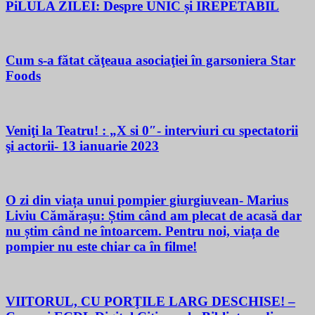
PiLULA ZILEI: Despre UNIC și IREPETABIL
Cum s-a fătat căţeaua asociaţiei în garsoniera Star
Foods
Veniţi la Teatru! : „X si 0″- interviuri cu spectatorii
şi actorii- 13 ianuarie 2023
O zi din viața unui pompier giurgiuvean- Marius
Liviu Cămărașu: Știm când am plecat de acasă dar
nu știm când ne întoarcem. Pentru noi, viața de
pompier nu este chiar ca în filme!
VIITORUL, CU PORŢILE LARG DESCHISE! –