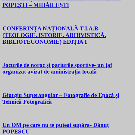
POPEȘTI – MIHĂILEȘTI
CONFERINȚA NAȚIONALĂ T.I.A.B.
(TEOLOGIE. ISTORIE. ARHIVISTICĂ.
BIBLIOTECONOMIE) EDIȚIA I
Jocurile de noroc și pariurile sportive- un jaf
organizat avizat de aministrația locală
Giurgiu Superangular – Fotografie de Epocă și
Tehnică Fotografică
Un OM pe care nu te puteai supăra- Dănuț
POPESCU