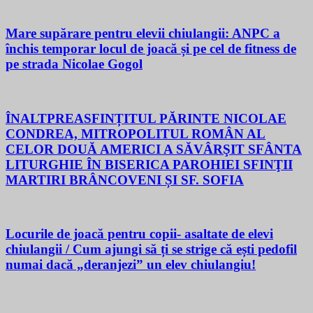
Mare supărare pentru elevii chiulangii: ANPC a
închis temporar locul de joacă și pe cel de fitness de
pe strada Nicolae Gogol
ÎNALTPREASFINȚITUL PĂRINTE NICOLAE
CONDREA, MITROPOLITUL ROMÂN AL
CELOR DOUĂ AMERICI A SĂVÂRŞIT SFÂNTA
LITURGHIE ÎN BISERICA PAROHIEI SFINŢII
MARTIRI BRÂNCOVENI ȘI SF. SOFIA
Locurile de joacă pentru copii- asaltate de elevi
chiulangii / Cum ajungi să ți se strige că ești pedofil
numai dacă „deranjezi” un elev chiulangiu!