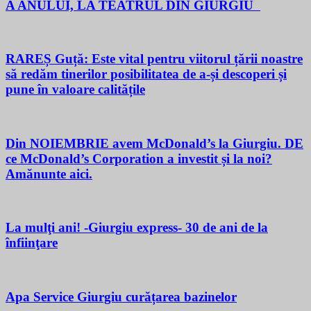
A ANULUI, LA TEATRUL DIN GIURGIU
RAREȘ Guță: Este vital pentru viitorul țării noastre
să redăm tinerilor posibilitatea de a-și descoperi și
pune în valoare calitățile
Din NOIEMBRIE avem McDonald’s la Giurgiu. DE
ce McDonald’s Corporation a investit și la noi?
Amănunte aici.
La mulţi ani! -Giurgiu express- 30 de ani de la
înfiinţare
Apa Service Giurgiu curățarea bazinelor