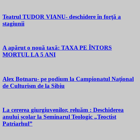
Teatrul TUDOR VIANU- deschidere în forţă a
stagiunii
A apărut o nouă taxă: TAXA PE ÎNTORS
MORTUL LA 5 ANI
Alex Botnaru- pe podium la Campionatul Naţional
de Culturism de la Sibiu
La cererea giurgiuvenilor, reluăm : Deschiderea
anului școlar la Seminarul Teologic „Teoctist
Patriarhul”