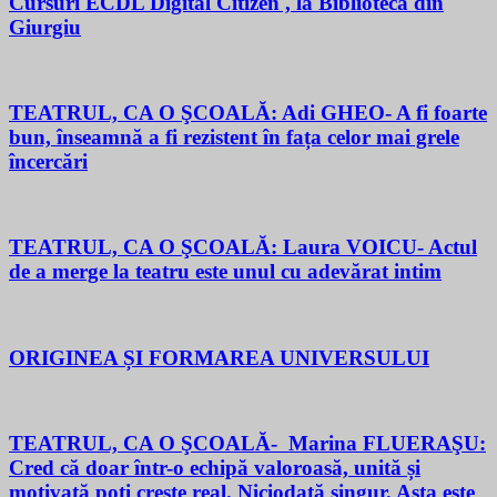
Cursuri ECDL Digital Citizen , la Biblioteca din
Giurgiu
TEATRUL, CA O ŞCOALĂ: Adi GHEO- A fi foarte
bun, înseamnă a fi rezistent în fața celor mai grele
încercări
TEATRUL, CA O ŞCOALĂ: Laura VOICU- Actul
de a merge la teatru este unul cu adevărat intim
ORIGINEA ȘI FORMAREA UNIVERSULUI
TEATRUL, CA O ŞCOALĂ- Marina FLUERAŞU:
Cred că doar într-o echipă valoroasă, unită și
motivată poți crește real. Niciodată singur. Asta este