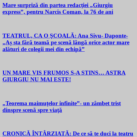
Mare surpriză din partea redacţiei „Giurgiu
express”, pentru Narcis Coman, la 76 de ani
TEATRUL, CA O ŞCOALĂ: Ana Sivu- Daponte-
„Aș sta fără teamă pe scenă lângă orice actor mare
alături de colegii mei din echipă”
UN MARE VIS FRUMOS S-A STINS… ASTRA
GIURGIU NU MAI ESTE!
„Teorema maimuţelor infinite”- un zâmbet trist
dinspre scenă spre viaţă
CRONICĂ ÎNTÂRZIATĂ: De ce să te duci la teatru