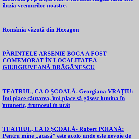
iluzia vremurilor noastre.
România văzută din Hexagon
PĂRINTELE ARSENIE BOCA A FOST
COMEMORAT ÎN LOCALITATEA
GIURGIUVEANĂ DRĂGĂNESCU
TEATRUL, CA O ŞCOALĂ- Georgiana VRAŢIU:
Îmi place căutarea, îmi place să găsesc lumina în
întuneric, frumosul în urât
TEATRUL, CA O ŞCOALĂ- Robert POIANĂ:
Pentru mine „acasă” este acolo unde este nevoie de