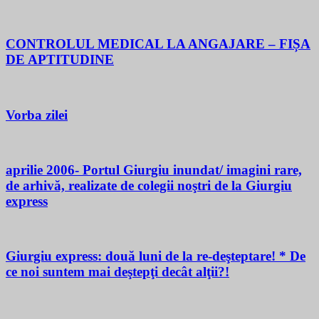
CONTROLUL MEDICAL LA ANGAJARE – FIȘA
DE APTITUDINE
Vorba zilei
aprilie 2006- Portul Giurgiu inundat/ imagini rare,
de arhivă, realizate de colegii noştri de la Giurgiu
express
Giurgiu express: două luni de la re-deşteptare! * De
ce noi suntem mai deştepţi decât alţii?!