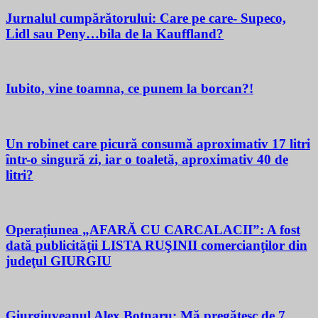
Jurnalul cumpărătorului: Care pe care- Supeco,
Lidl sau Peny…bila de la Kauffland?
Iubito, vine toamna, ce punem la borcan?!
Un robinet care picură consumă aproximativ 17 litri
într-o singură zi, iar o toaletă, aproximativ 40 de
litri?
Operațiunea „AFARĂ CU CARCALACII”: A fost
dată publicităţii LISTA RUŞINII comercianţilor din
judeţul GIURGIU
Giurgiuveanul Alex Botnaru: Mă pregătesc de 7