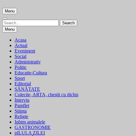
Skip
to
Menu
content
Search
Search
for:
Menu
Acasa
Actual
Eveniment
Social
Administrativ
Politic
Educatie-Cultura
Sport
Editorial
SĂNĂTATE
Colectie, ARTA, chestii cu dichis
Interviu
Pamflet
Stiinta
Religie
Iubim animalele
GASTRONOMIE
pILULA ZILEI