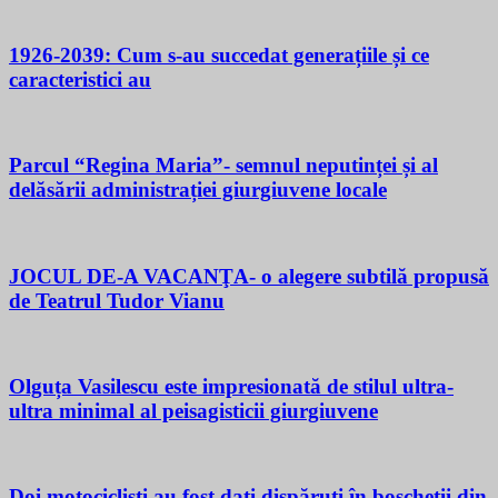
1926-2039: Cum s-au succedat generațiile și ce
caracteristici au
Parcul “Regina Maria”- semnul neputinței și al
delăsării administrației giurgiuvene locale
JOCUL DE-A VACANŢA- o alegere subtilă propusă
de Teatrul Tudor Vianu
Olguța Vasilescu este impresionată de stilul ultra-
ultra minimal al peisagisticii giurgiuvene
Doi motocicliști au fost dați dispăruți în boscheții din