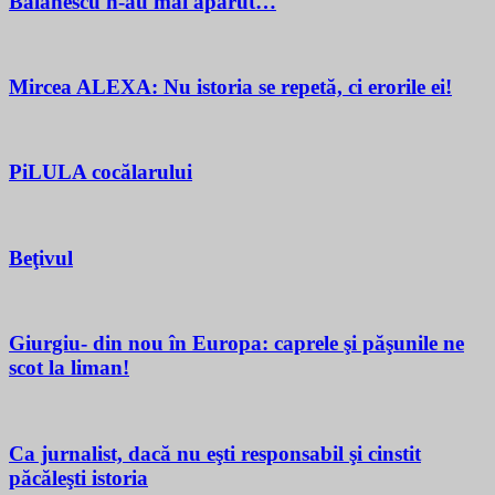
Bălănescu n-au mai apărut…
Mircea ALEXA: Nu istoria se repetă, ci erorile ei!
PiLULA cocălarului
Beţivul
Giurgiu- din nou în Europa: caprele şi păşunile ne
scot la liman!
Ca jurnalist, dacă nu eşti responsabil şi cinstit
păcăleşti istoria