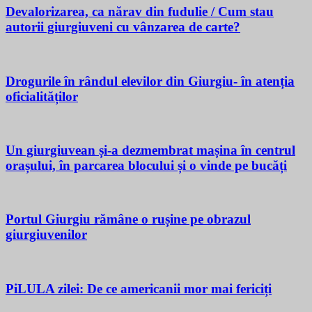
Devalorizarea, ca nărav din fudulie / Cum stau
autorii giurgiuveni cu vânzarea de carte?
Drogurile în rândul elevilor din Giurgiu- în atenția
oficialităților
Un giurgiuvean și-a dezmembrat mașina în centrul
orașului, în parcarea blocului și o vinde pe bucăți
Portul Giurgiu rămâne o rușine pe obrazul
giurgiuvenilor
PiLULA zilei: De ce americanii mor mai fericiți