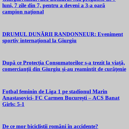
luni, 7 zile din 7, pentru a deveni a 3-a oară
campion naţional
DRUMUL DUNĂRII RANDONNEUR: Eveniment
sportiv internaţional la Giurgiu
După ce Protecţia Consumatorilor s-a trezit la viaţă,
comercianţii din Giurgiu şi-au reamintit de curăţenie
Fotbal feminin de Liga 1 pe stadionul Marin
Anastasovici- FC Carmen București – ACS Banat
Girls: 5-1
De ce mor bicicliştii români în accidente?