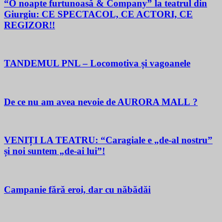
“O noapte furtunoasă & Company” la teatrul din
Giurgiu: CE SPECTACOL, CE ACTORI, CE
REGIZOR!!
TANDEMUL PNL – Locomotiva și vagoanele
De ce nu am avea nevoie de AURORA MALL ?
VENIȚI LA TEATRU: “Caragiale e „de-al nostru”
și noi suntem „de-ai lui”!
Campanie fără eroi, dar cu năbădăi