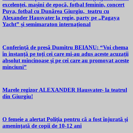
excelenţei, maşini de epocă, fotbal feminin, concert
Puya, fotbal cu Dunărea Giurgiu, teatru cu
Alexander Hausvater la regie, party pe „Pagaya
Yacht” şi semimaraton internaţional
Conferinţă de presă Dumitru BEIANU: “Voi chema
în instanţă pe toţi cei care mi-au adus aceste acuzaţii
absolut mincinoase şi pe cei care au promovat aceste
minciuni”
Marele regizor ALEXANDER Hausvater- la teatrul
din Giurgiu!
O femeie a alertat Poliţia pentru că a fost înjurată şi
ameninţată de copii de 10-12 ani