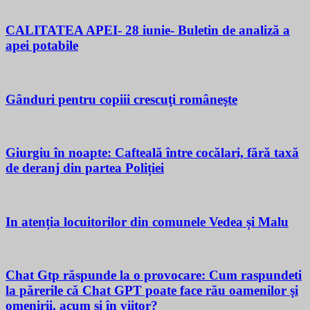
CALITATEA APEI- 28 iunie- Buletin de analiză a
apei potabile
Gânduri pentru copiii crescuţi româneşte
Giurgiu în noapte: Cafteală între cocălari, fără taxă
de deranj din partea Poliției
In atenția locuitorilor din comunele Vedea și Malu
Chat Gtp răspunde la o provocare: Cum raspundeti
la părerile că Chat GPT poate face rău oamenilor şi
omenirii, acum si în viitor?