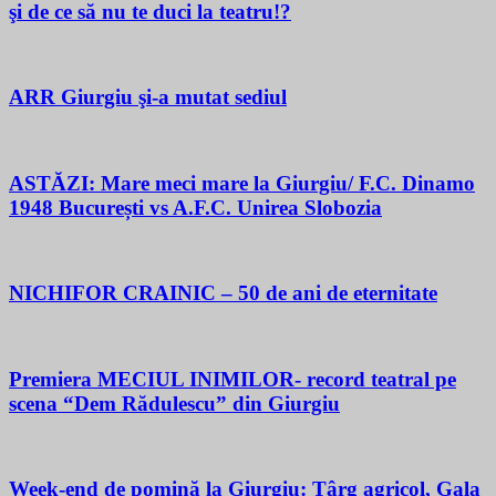
şi de ce să nu te duci la teatru!?
ARR Giurgiu şi-a mutat sediul
ASTĂZI: Mare meci mare la Giurgiu/ F.C. Dinamo
1948 București vs A.F.C. Unirea Slobozia
NICHIFOR CRAINIC – 50 de ani de eternitate
Premiera MECIUL INIMILOR- record teatral pe
scena “Dem Rădulescu” din Giurgiu
Week-end de pomină la Giurgiu: Târg agricol, Gala