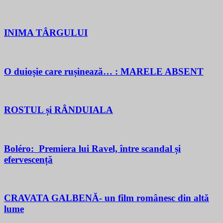
INIMA TÂRGULUI
O duioșie care rușinează… : MARELE ABSENT
ROSTUL și RÂNDUIALA
Boléro: Premiera lui Ravel, între scandal și
efervescență
CRAVATA GALBENĂ- un film românesc din altă
lume