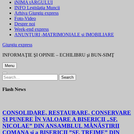
iNIMA tÂRGULUI
INFO Legislaţia Muncii
Arhiva Giurgiu express
Foto-Video
Despre noi
Week-end express
ANUNŢURI -MATRIMONIALE şi IMOBILIARE
Giurgiu express
INFORMAŢIE ŞI OPINIE – ECHILIBRU şi BUN-SIMŢ
Menu
Search
Search
for:
Flash News
CONSOLIDARE, RESTAURARE, CONSERVARE
ȘI PUNERE ÎN VALOARE A BISERICII „SF.
NICOLAE” DIN ANSAMBLUL MĂNĂSTIRII
COMANA și a BISERICII ”SF. TREIME” DIN