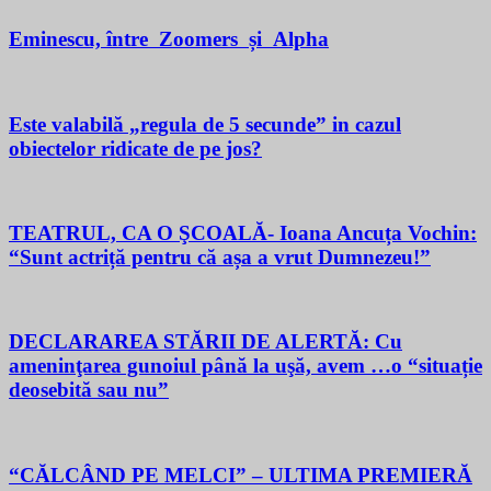
Eminescu, între Zoomers și Alpha
Este valabilă „regula de 5 secunde” in cazul
obiectelor ridicate de pe jos?
TEATRUL, CA O ŞCOALĂ- Ioana Ancuța Vochin:
“Sunt actriță pentru că așa a vrut Dumnezeu!”
DECLARAREA STĂRII DE ALERTĂ: Cu
ameninţarea gunoiul până la uşă, avem …o “situație
deosebită sau nu”
“CĂLCÂND PE MELCI” – ULTIMA PREMIERĂ