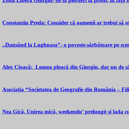
Zona Liberă Giurgiu- de la pierderi la profit, în fața
Constantin Preda: Consider că oamenii ar trebui să of
„Dansând la Lughnasa”- o poveste-sărbătoare pe scen
Alex Cioacă: Lumea pleacă din Giurgiu, dar nu de sărăc
Asociația “Societatea de Geografie din România – Fil
Nea Gică, Unirea mică, weekendu’ prelungit și lada cu