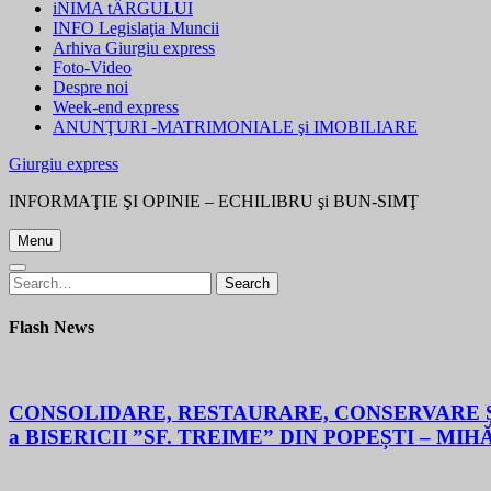
iNIMA tÂRGULUI
INFO Legislaţia Muncii
Arhiva Giurgiu express
Foto-Video
Despre noi
Week-end express
ANUNŢURI -MATRIMONIALE şi IMOBILIARE
Giurgiu express
INFORMAŢIE ŞI OPINIE – ECHILIBRU şi BUN-SIMŢ
Menu
Search
Search
for:
Flash News
CONSOLIDARE, RESTAURARE, CONSERVARE ȘI
a BISERICII ”SF. TREIME” DIN POPEȘTI – MIH