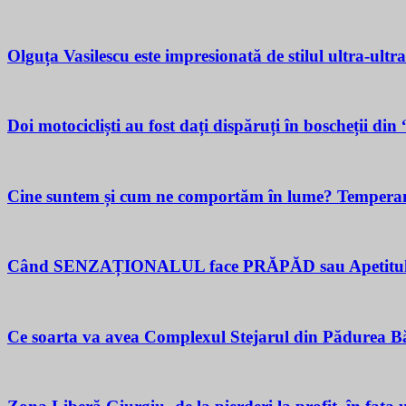
Olguța Vasilescu este impresionată de stilul ultra-ultr
Doi motocicliști au fost dați dispăruți în boscheții di
Cine suntem și cum ne comportăm în lume? Temperamen
Când SENZAȚIONALUL face PRĂPĂD sau Apetitul pent
Ce soarta va avea Complexul Stejarul din Pădurea Bă