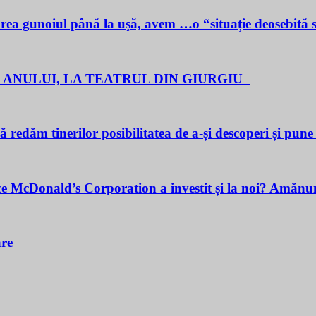
noiul până la uşă, avem …o “situație deosebită 
 ANULUI, LA TEATRUL DIN GIURGIU
redăm tinerilor posibilitatea de a-și descoperi și pune î
cDonald’s Corporation a investit și la noi? Amănunt
are