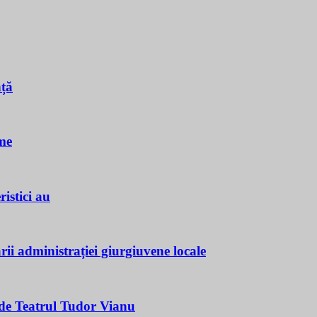
nță
me
istici au
ii administrației giurgiuvene locale
e Teatrul Tudor Vianu