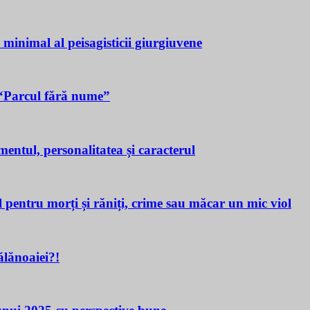
a minimal al peisagisticii giurgiuvene
n “Parcul fără nume”
tul, personalitatea și caracterul
ru morți și răniți, crime sau măcar un mic viol
lănoaiei?!