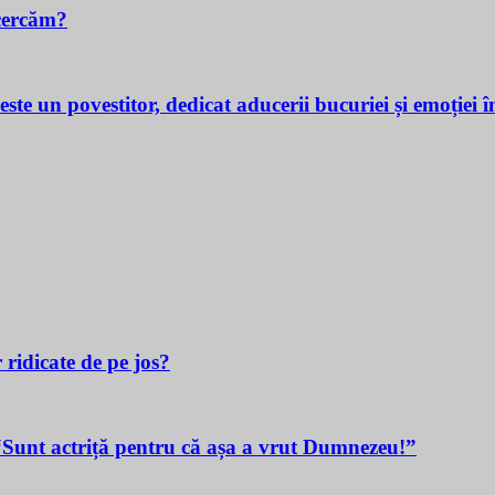
cercăm?
povestitor, dedicat aducerii bucuriei și emoției în v
 ridicate de pe jos?
t actriță pentru că așa a vrut Dumnezeu!”