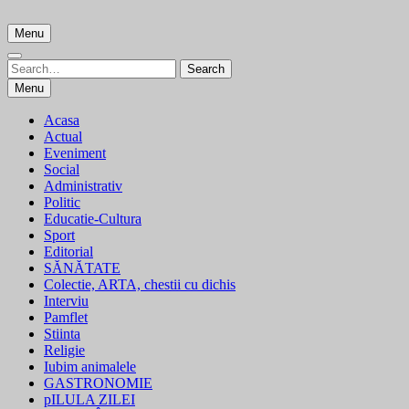
Skip
to
Menu
content
Search
Search
for:
Menu
Acasa
Actual
Eveniment
Social
Administrativ
Politic
Educatie-Cultura
Sport
Editorial
SĂNĂTATE
Colectie, ARTA, chestii cu dichis
Interviu
Pamflet
Stiinta
Religie
Iubim animalele
GASTRONOMIE
pILULA ZILEI