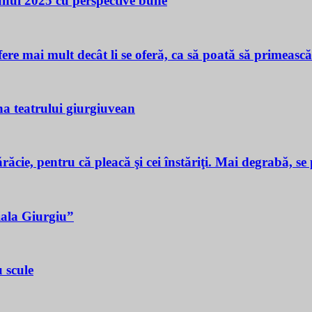
 unui 2025 cu perspective bune
ere mai mult decât li se oferă, ca să poată să primeasc
a teatrului giurgiuvean
ie, pentru că pleacă şi cei înstăriţi. Mai degrabă, se p
iala Giurgiu”
 scule