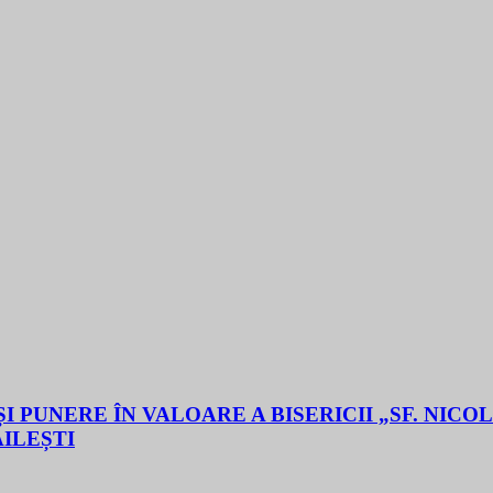
 PUNERE ÎN VALOARE A BISERICII „SF. NICO
ĂILEȘTI