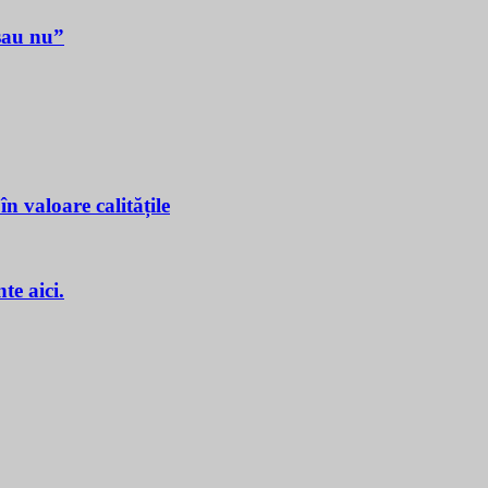
sau nu”
n valoare calitățile
e aici.