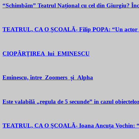
“Schimbăm” Teatrul Național cu cel din Giurgiu? În
TEATRUL, CA O ȘCOALĂ- Filip POPA: “Un actor este un 
CIOPÂRȚIREA lui EMINESCU
Eminescu, între Zoomers și Alpha
Este valabilă „regula de 5 secunde” in cazul obiectelor
TEATRUL, CA O ŞCOALĂ- Ioana Ancuța Vochin: “Sun