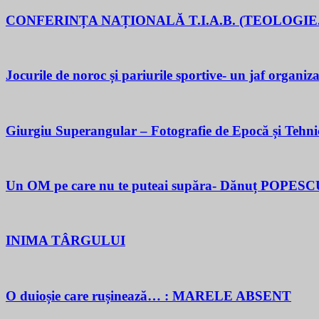
CONFERINȚA NAȚIONALĂ T.I.A.B. (TEOLOGIE.
Jocurile de noroc și pariurile sportive- un jaf organiza
Giurgiu Superangular – Fotografie de Epocă și Tehni
Un OM pe care nu te puteai supăra- Dănuț POPESC
INIMA TÂRGULUI
O duioșie care rușinează… : MARELE ABSENT