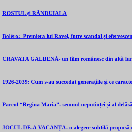
ROSTUL și RÂNDUIALA
Boléro: Premiera lui Ravel, între scandal și efervesce
CRAVATA GALBENĂ- un film românesc din altă lu
1926-2039: Cum s-au succedat generațiile și ce caracter
Parcul “Regina Maria”- semnul neputinței și al delăsăr
JOCUL DE-A VACANŢA- o alegere subtilă propusă d