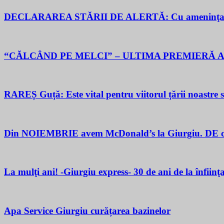
DECLARAREA STĂRII DE ALERTĂ: Cu ameninţarea gu
“CĂLCÂND PE MELCI” – ULTIMA PREMIERĂ A
RAREȘ Guță: Este vital pentru viitorul țării noastre să 
Din NOIEMBRIE avem McDonald’s la Giurgiu. DE ce M
La mulţi ani! -Giurgiu express- 30 de ani de la înfiinţ
Apa Service Giurgiu curățarea bazinelor