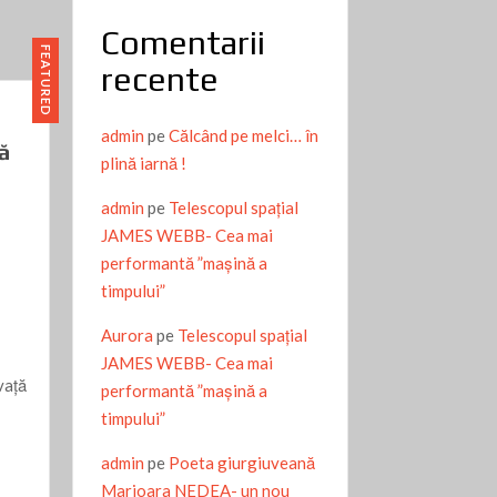
Comentarii
FEATURED
recente
admin
pe
Călcând pe melci… în
ă
plină iarnă !
admin
pe
Telescopul spațial
JAMES WEBB- Cea mai
performantă ”mașină a
timpului”
Aurora
pe
Telescopul spațial
JAMES WEBB- Cea mai
vaţă
performantă ”mașină a
timpului”
admin
pe
Poeta giurgiuveană
Marioara NEDEA- un nou