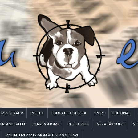
DMINISTRATIV
POLITIC
EDUCATIE-CULTURA
SPORT
EDITORIAL
BIM ANIMALELE
GASTRONOMIE
PILULA ZILEI
INIMA TÂRGULUI
INF
ANUNŢURI -MATRIMONIALE ŞI IMOBILIARE