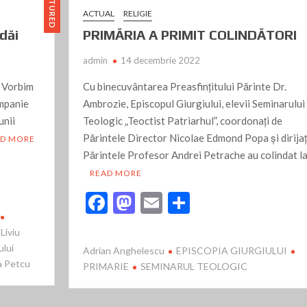
FEATURED
sărăcie, pentru că pleacă şi cei înstăriţi. Mai degrabă, se
ACTUAL
RELIGIE
 – Filiala Giurgiu”
dăi
PRIMĂRIA A PRIMIT COLINDĂTORI
lada cu scule
admin
14 decembrie 2022
iu? Încercăm?
. Vorbim
Cu binecuvântarea Preasfinţitului Părinte Dr.
ampanie
Ambrozie, Episcopul Giurgiului, elevii Seminarului
te un povestitor, dedicat aducerii bucuriei și emoției în
unii
Teologic „Teoctist Patriarhul”, coordonați de
tre Zoomers și Alpha
Părintele Director Nicolae Edmond Popa și dirijaț
AD MORE
Părintele Profesor Andrei Petrache au colindat l
ectelor ridicate de pe jos?
READ MORE
“Sunt actriță pentru că așa a vrut Dumnezeu!”
F
M
E
P
 gunoiul până la uşă, avem …o “situație deosebită sau
ac
as
m
ar
Liviu
e
to
ai
ta
A ANULUI, LA TEATRUL DIN GIURGIU
ului
Adrian Anghelescu
EPISCOPIA GIURGIULUI
b
d
l
je
 Petcu
PRIMARIE
SEMINARUL TEOLOGIC
tre să redăm tinerilor posibilitatea de a-și descoperi și pune
o
o
az