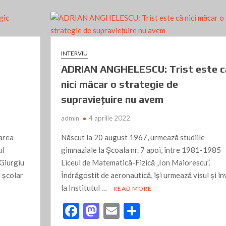
o
n
ă
ce McDonald’s Corporation a investit și la noi? Amănunte
k
nfiinţare
Apa Service Giurgiu curățarea bazinelor
ral, pregătind o comedie
INTERVIU
rți amenajat în Gara Giurgiu Oraș
ADRIAN ANGHELESCU: Trist este c
lei în “optimile” Euro 2024
nici măcar o strategie de
 DE ONOARE AL JUDEȚULUI”
supravieţuire nu avem
din Giurgiu: CE SPECTACOL, CE ACTORI, CE REGIZOR!!
De ce nu am avea nevoie de AURORA MALL ?
admin
4 aprilie 2022
 și noi suntem „de-ai lui”!
tarea
Născut la 20 august 1967, urmează studiile
a memorie (III)
ul
gimnaziale la Şcoala nr. 7 apoi, între 1981-1985
 SĂRĂCIE
Străluciri vegetale
 Giurgiu
Liceul de Matematică-Fizică „Ion Maiorescu”.
i şcolar
Îndrăgostit de aeronautică, îşi urmează visul şi în
tra în Cartea Recordurilor Guinness
la Institutul …
READ MORE
ANIA ÎN EPISCOPIA GIURGIULUI
F
M
E
P
autorii giurgiuveni cu vânzarea de carte?
 oficialităților