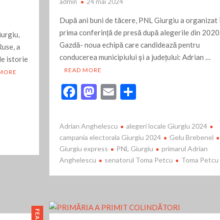
 și efervescență
admin
24 mai 2024
in altă lume
După ani buni de tăcere, PNL Giurgiu a organizat i
prima conferință de presă după alegerile din 2020
e caracteristici au
urgiu,
Gazdă- noua echipă care candidează pentru
Ruse, a
și al delăsării administrației giurgiuvene locale
conducerea municipiului și a județului: Adrian …
e istorie
usă de Teatrul Tudor Vianu
READ MORE
 MORE
ra-ultra minimal al peisagisticii giurgiuvene
F
M
E
P
eții din “Parcul fără nume”
ac
as
m
ar
mperamentul, personalitatea și caracterul
e
to
ai
ta
pentru morți și răniți, crime sau măcar un mic viol
Adrian Anghelescu
alegeri locale Giurgiu 2024
b
d
l
je
rea Bălănoaiei?!
campania electorala Giurgiu 2024
Gelu Brebenel
Giurgiu express
PNL Giurgiu
primarul Adrian
o
o
az
n fața unui 2025 cu perspective bune
Anghelescu
senatorul Toma Petcu
Toma Petcu
o
n
ă
să ofere mai mult decât li se oferă, ca să poată să
k
ent dat
pe scena teatrului giurgiuvean