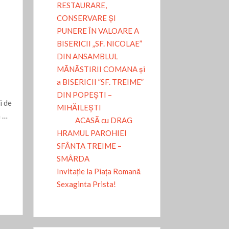
RESTAURARE,
CONSERVARE ȘI
PUNERE ÎN VALOARE A
BISERICII „SF. NICOLAE”
DIN ANSAMBLUL
MĂNĂSTIRII COMANA și
a BISERICII ”SF. TREIME”
DIN POPEȘTI –
i de
MIHĂILEȘTI
a …
ACASĂ cu DRAG
HRAMUL PAROHIEI
SFÂNTA TREIME –
SMÂRDA
Invitație la Piața Romană
Sexaginta Prista!