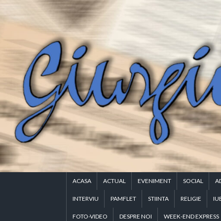
Skip
to
content
ACASA
ACTUAL
EVENIMENT
SOCIAL
A
INTERVIU
PAMFLET
STIINTA
RELIGIE
IU
FOTO-VIDEO
DESPRE NOI
WEEK-END EXPRESS