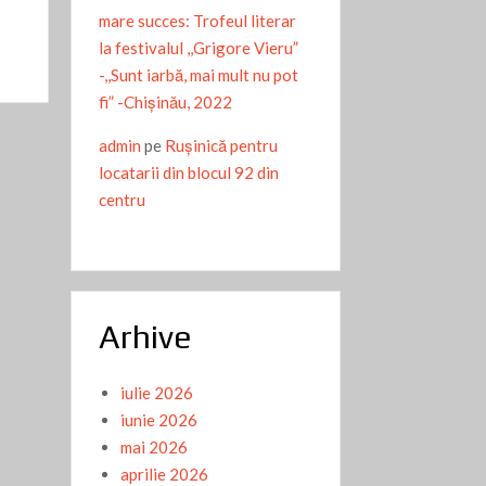
mare succes: Trofeul literar
la festivalul ,,Grigore Vieru”
-,,Sunt iarbă, mai mult nu pot
fi” -Chişinău, 2022
admin
pe
Ruşinică pentru
locatarii din blocul 92 din
centru
Arhive
iulie 2026
iunie 2026
mai 2026
aprilie 2026