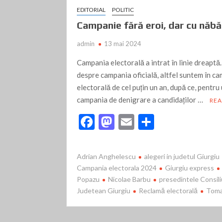
Alex Cioacă: Lumea pleacă din Giurgiu, dar nu de 
pleacă din lipsa de oportunităţi reale
EDITORIAL
POLITIC
Asociația “Societatea de Geografie din România
Campanie fără eroi, dar cu năbă
Nea Gică, Unirea mică, weekendu’ prelungit și 
admin
13 mai 2024
“Schimbăm” Teatrul Național cu cel din Giurg
Campania electorală a intrat în linie dreaptă
despre campania oficială, altfel suntem în c
TEATRUL, CA O ȘCOALĂ- Filip POPA: “Un actor es
viețile celor din jur ”
electorală de cel puțin un an, după ce, pentru 
CIOPÂRȚIREA lui EMINESCU
Eminescu, în
campania de denigrare a candidaților …
RE
Este valabilă „regula de 5 secunde” in cazul obi
F
M
E
P
TEATRUL, CA O ŞCOALĂ- Ioana Ancuța Vochin: 
ac
as
m
ar
e
to
ai
ta
DECLARAREA STĂRII DE ALERTĂ: Cu ameninţarea
Adrian Anghelescu
alegeri in judetul Giurgiu
nu”
b
d
l
je
Campania electorala 2024
Giurgiu express
“CĂLCÂND PE MELCI” – ULTIMA PREMIERĂ 
Popazu
Nicolae Barbu
presedintele Consili
o
o
az
Judetean Giurgiu
Reclamă electorală
Toma
o
n
ă
RAREȘ Guță: Este vital pentru viitorul țării noas
în valoare calitățile
k