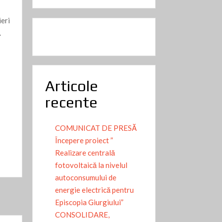
eri
.
Articole
recente
COMUNICAT DE PRESĂ
Începere proiect ”
Realizare centrală
fotovoltaică la nivelul
autoconsumului de
energie electrică pentru
Episcopia Giurgiului”
CONSOLIDARE,