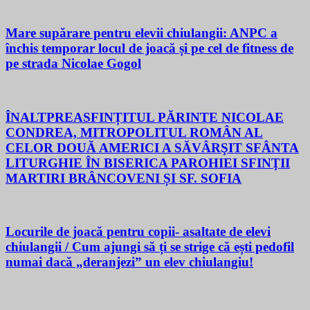
Mare supărare pentru elevii chiulangii: ANPC a
închis temporar locul de joacă și pe cel de fitness de
pe strada Nicolae Gogol
ÎNALTPREASFINȚITUL PĂRINTE NICOLAE
CONDREA, MITROPOLITUL ROMÂN AL
CELOR DOUĂ AMERICI A SĂVÂRŞIT SFÂNTA
LITURGHIE ÎN BISERICA PAROHIEI SFINŢII
MARTIRI BRÂNCOVENI ȘI SF. SOFIA
Locurile de joacă pentru copii- asaltate de elevi
chiulangii / Cum ajungi să ți se strige că ești pedofil
numai dacă „deranjezi” un elev chiulangiu!