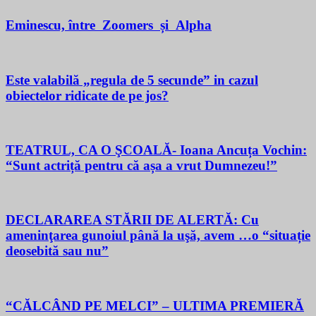
Eminescu, între Zoomers și Alpha
Este valabilă „regula de 5 secunde” in cazul
obiectelor ridicate de pe jos?
TEATRUL, CA O ŞCOALĂ- Ioana Ancuța Vochin:
“Sunt actriță pentru că așa a vrut Dumnezeu!”
DECLARAREA STĂRII DE ALERTĂ: Cu
ameninţarea gunoiul până la uşă, avem …o “situație
deosebită sau nu”
“CĂLCÂND PE MELCI” – ULTIMA PREMIERĂ