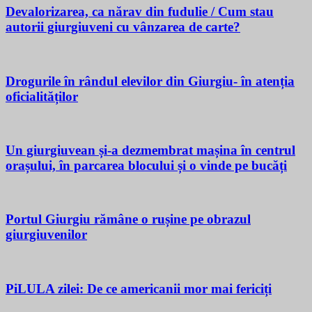
Devalorizarea, ca nărav din fudulie / Cum stau
autorii giurgiuveni cu vânzarea de carte?
Drogurile în rândul elevilor din Giurgiu- în atenția
oficialităților
Un giurgiuvean și-a dezmembrat mașina în centrul
orașului, în parcarea blocului și o vinde pe bucăți
Portul Giurgiu rămâne o rușine pe obrazul
giurgiuvenilor
PiLULA zilei: De ce americanii mor mai fericiți