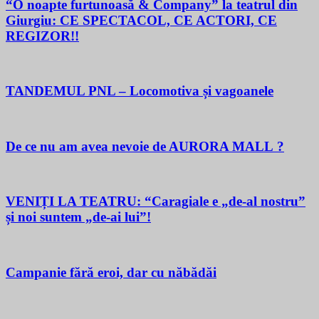
“O noapte furtunoasă & Company” la teatrul din
Giurgiu: CE SPECTACOL, CE ACTORI, CE
REGIZOR!!
TANDEMUL PNL – Locomotiva și vagoanele
De ce nu am avea nevoie de AURORA MALL ?
VENIȚI LA TEATRU: “Caragiale e „de-al nostru”
și noi suntem „de-ai lui”!
Campanie fără eroi, dar cu năbădăi