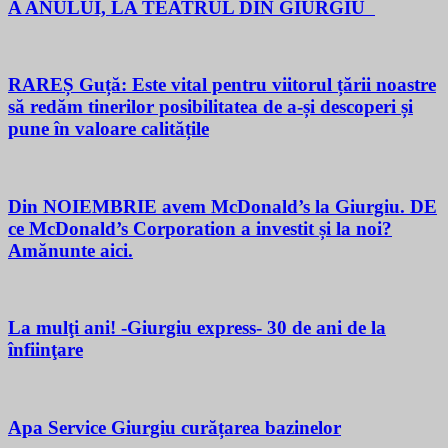
A ANULUI, LA TEATRUL DIN GIURGIU
RAREȘ Guță: Este vital pentru viitorul țării noastre
să redăm tinerilor posibilitatea de a-și descoperi și
pune în valoare calitățile
Din NOIEMBRIE avem McDonald’s la Giurgiu. DE
ce McDonald’s Corporation a investit și la noi?
Amănunte aici.
La mulţi ani! -Giurgiu express- 30 de ani de la
înfiinţare
Apa Service Giurgiu curățarea bazinelor