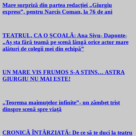
Mare surpriză din partea redacţiei „Giurgiu
express”, pentru Narcis Coman, la 76 de ani
TEATRUL, CA O ŞCOALĂ: Ana Sivu- Daponte-
„Aș sta fără teamă pe scenă lângă orice actor mare
alături de colegii mei din echipă”
UN MARE VIS FRUMOS S-A STINS… ASTRA
GIURGIU NU MAI ESTE!
„Teorema maimuţelor infinite”- un zâmbet trist
dinspre scenă spre viaţă
CRONICĂ ÎNTÂRZIATĂ: De ce să te duci la teatru