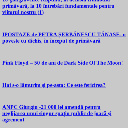
primăvară, la 10 întrebări fundamentale pentru
viitorul nostru (1)
IPOSTAZE de PETRA ŞERBĂNESCU TĂNASE- o
poveste cu dichis, în început de primăvară
Pink Floyd – 50 de ani de Dark Side Of The Moon!
Hai s-o lămurim şi pe-asta: Ce este fericirea?
ANPC Giurgiu -21 000 lei amendă pentru
neglijarea unui singur spațiu public de joacă și
agrement