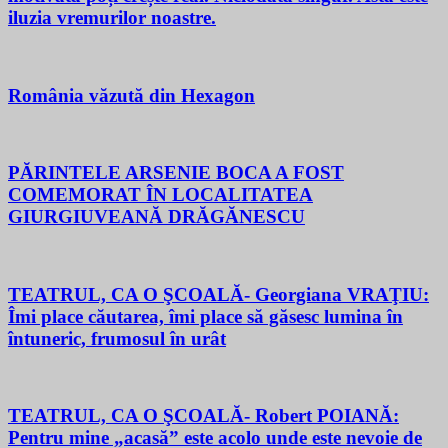
iluzia vremurilor noastre.
România văzută din Hexagon
PĂRINTELE ARSENIE BOCA A FOST
COMEMORAT ÎN LOCALITATEA
GIURGIUVEANĂ DRĂGĂNESCU
TEATRUL, CA O ŞCOALĂ- Georgiana VRAŢIU:
Îmi place căutarea, îmi place să găsesc lumina în
întuneric, frumosul în urât
TEATRUL, CA O ŞCOALĂ- Robert POIANĂ:
Pentru mine „acasă” este acolo unde este nevoie de