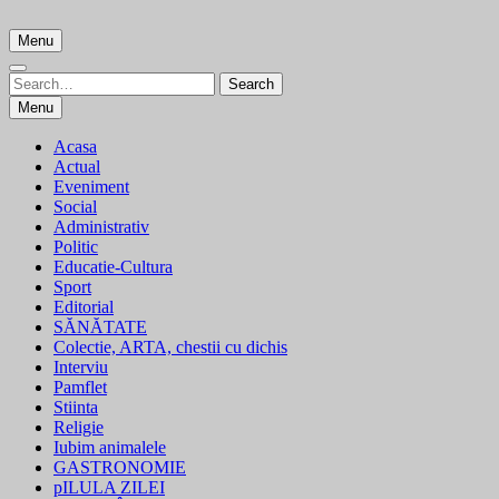
Skip
to
Menu
content
Search
Search
for:
Menu
Acasa
Actual
Eveniment
Social
Administrativ
Politic
Educatie-Cultura
Sport
Editorial
SĂNĂTATE
Colectie, ARTA, chestii cu dichis
Interviu
Pamflet
Stiinta
Religie
Iubim animalele
GASTRONOMIE
pILULA ZILEI