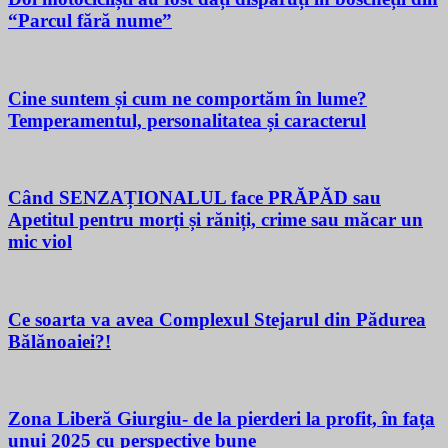
“Parcul fără nume”
Cine suntem și cum ne comportăm în lume?
Temperamentul, personalitatea și caracterul
Când SENZAȚIONALUL face PRĂPĂD sau
Apetitul pentru morți și răniți, crime sau măcar un
mic viol
Ce soarta va avea Complexul Stejarul din Pădurea
Bălănoaiei?!
Zona Liberă Giurgiu- de la pierderi la profit, în fața
unui 2025 cu perspective bune