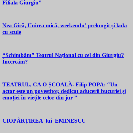
Filiala Giurgiu”
Nea Gică, Unirea mică, weekendu’ prelungit și lada
cu scule
“Schimbăm” Teatrul Național cu cel din Giurgiu?
Încercăm?
TEATRUL, CA O ȘCOALĂ- Filip POPA: “Un
actor este un povestitor, dedicat aducerii bucuriei și
emoției în viețile celor din jur ”
CIOPÂRȚIREA lui EMINESCU