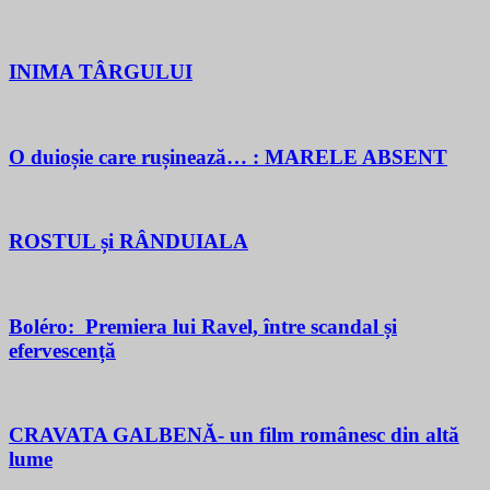
INIMA TÂRGULUI
O duioșie care rușinează… : MARELE ABSENT
ROSTUL și RÂNDUIALA
Boléro: Premiera lui Ravel, între scandal și
efervescență
CRAVATA GALBENĂ- un film românesc din altă
lume