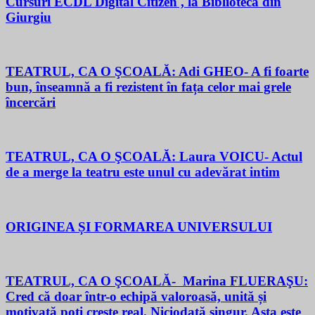
Cursuri ECDL Digital Citizen , la Biblioteca din
Giurgiu
TEATRUL, CA O ŞCOALĂ: Adi GHEO- A fi foarte
bun, înseamnă a fi rezistent în fața celor mai grele
încercări
TEATRUL, CA O ŞCOALĂ: Laura VOICU- Actul
de a merge la teatru este unul cu adevărat intim
ORIGINEA ȘI FORMAREA UNIVERSULUI
TEATRUL, CA O ŞCOALĂ- Marina FLUERAŞU:
Cred că doar într-o echipă valoroasă, unită și
motivată poți crește real. Niciodată singur. Asta este