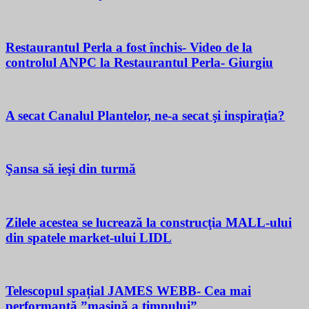
Restaurantul Perla a fost închis- Video de la
controlul ANPC la Restaurantul Perla- Giurgiu
A secat Canalul Plantelor, ne-a secat şi inspiraţia?
Şansa să ieşi din turmă
Zilele acestea se lucrează la construcţia MALL-ului
din spatele market-ului LIDL
Telescopul spațial JAMES WEBB- Cea mai
performantă ”mașină a timpului”