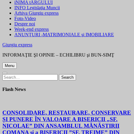
iNIMA tÂRGULUI
INFO Legislaţia Muncii
Arhiva Giurgiu express
Foto-Video
Despre noi
Week-end express
ANUNŢURI -MATRIMONIALE şi IMOBILIARE
Giurgiu express
INFORMAŢIE ŞI OPINIE – ECHILIBRU şi BUN-SIMŢ
Menu
Search
Search
for:
Flash News
CONSOLIDARE, RESTAURARE, CONSERVARE
ȘI PUNERE ÎN VALOARE A BISERICII „SF.
NICOLAE” DIN ANSAMBLUL MĂNĂSTIRII
COMANA și a BISERICII ”SF. TREIME” DIN