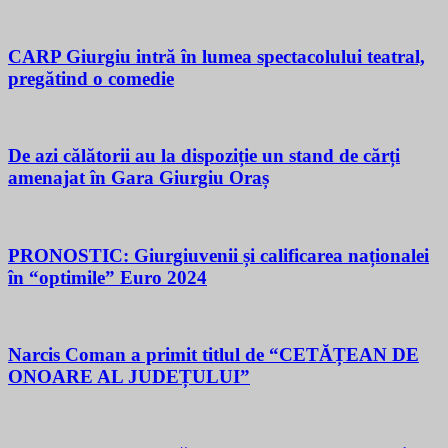
CARP Giurgiu intră în lumea spectacolului teatral,
pregătind o comedie
De azi călătorii au la dispoziție un stand de cărți
amenajat în Gara Giurgiu Oraș
PRONOSTIC: Giurgiuvenii și calificarea naționalei
în “optimile” Euro 2024
Narcis Coman a primit titlul de “CETĂȚEAN DE
ONOARE AL JUDEȚULUI”