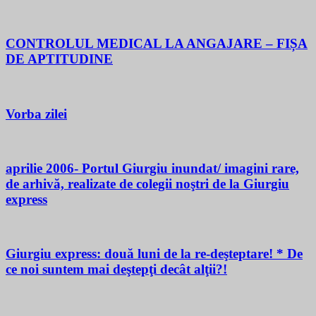
CONTROLUL MEDICAL LA ANGAJARE – FIȘA
DE APTITUDINE
Vorba zilei
aprilie 2006- Portul Giurgiu inundat/ imagini rare,
de arhivă, realizate de colegii noştri de la Giurgiu
express
Giurgiu express: două luni de la re-deşteptare! * De
ce noi suntem mai deştepţi decât alţii?!