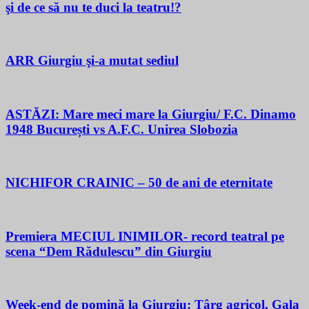
şi de ce să nu te duci la teatru!?
ARR Giurgiu şi-a mutat sediul
ASTĂZI: Mare meci mare la Giurgiu/ F.C. Dinamo
1948 București vs A.F.C. Unirea Slobozia
NICHIFOR CRAINIC – 50 de ani de eternitate
Premiera MECIUL INIMILOR- record teatral pe
scena “Dem Rădulescu” din Giurgiu
Week-end de pomină la Giurgiu: Târg agricol, Gala