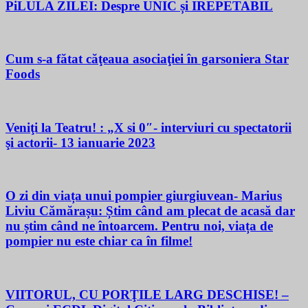
PiLULA ZILEI: Despre UNIC și IREPETABIL
Cum s-a fătat căţeaua asociaţiei în garsoniera Star
Foods
Veniţi la Teatru! : „X si 0″- interviuri cu spectatorii
şi actorii- 13 ianuarie 2023
O zi din viața unui pompier giurgiuvean- Marius
Liviu Cămărașu: Știm când am plecat de acasă dar
nu știm când ne întoarcem. Pentru noi, viața de
pompier nu este chiar ca în filme!
VIITORUL, CU PORŢILE LARG DESCHISE! –