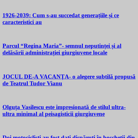
1926-2039: Cum s-au succedat generațiile și ce
caracteristici au
Parcul “Regina Maria”- semnul neputinței și al
delăsării administrației giurgiuvene locale
JOCUL DE-A VACANŢA- o alegere subtilă propusă
de Teatrul Tudor Vianu
Olguța Vasilescu este impresionată de stilul ultra-
ultra minimal al peisagisticii giurgiuvene
Doi motocicliști au fost dați dispăruți în boscheții din