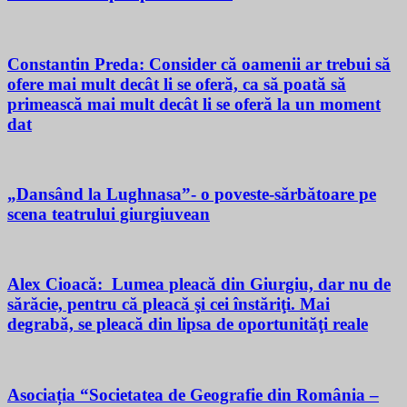
Constantin Preda: Consider că oamenii ar trebui să
ofere mai mult decât li se oferă, ca să poată să
primească mai mult decât li se oferă la un moment
dat
„Dansând la Lughnasa”- o poveste-sărbătoare pe
scena teatrului giurgiuvean
Alex Cioacă: Lumea pleacă din Giurgiu, dar nu de
sărăcie, pentru că pleacă şi cei înstăriţi. Mai
degrabă, se pleacă din lipsa de oportunităţi reale
Asociația “Societatea de Geografie din România –