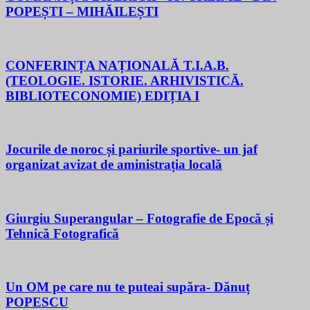
POPEȘTI – MIHĂILEȘTI
CONFERINȚA NAȚIONALĂ T.I.A.B.
(TEOLOGIE. ISTORIE. ARHIVISTICĂ.
BIBLIOTECONOMIE) EDIȚIA I
Jocurile de noroc și pariurile sportive- un jaf
organizat avizat de aministrația locală
Giurgiu Superangular – Fotografie de Epocă și
Tehnică Fotografică
Un OM pe care nu te puteai supăra- Dănuț
POPESCU