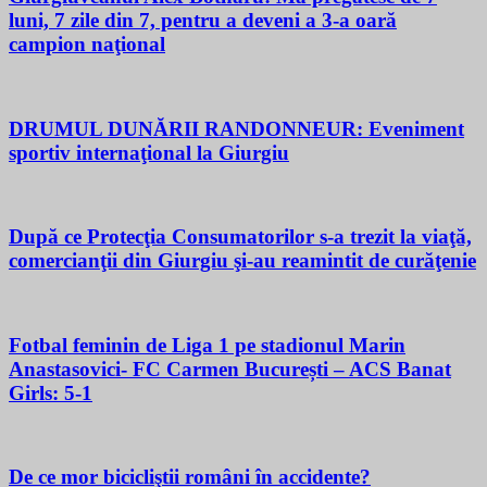
luni, 7 zile din 7, pentru a deveni a 3-a oară
campion naţional
DRUMUL DUNĂRII RANDONNEUR: Eveniment
sportiv internaţional la Giurgiu
După ce Protecţia Consumatorilor s-a trezit la viaţă,
comercianţii din Giurgiu şi-au reamintit de curăţenie
Fotbal feminin de Liga 1 pe stadionul Marin
Anastasovici- FC Carmen București – ACS Banat
Girls: 5-1
De ce mor bicicliştii români în accidente?