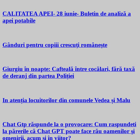
CALITATEA APEI- 28 iunie- Buletin de analiză a
apei potabile
Gânduri pentru copiii crescuţi româneşte
Giurgiu în noapte: Cafteală între cocălari, fără taxă
de deranj din partea Poliției
In atenția locuitorilor din comunele Vedea și Malu
Chat Gtp răspunde la o provocare: Cum raspundeti
la părerile că Chat GPT poate face rău oamenilor şi
omenirii, acum si în viitor?