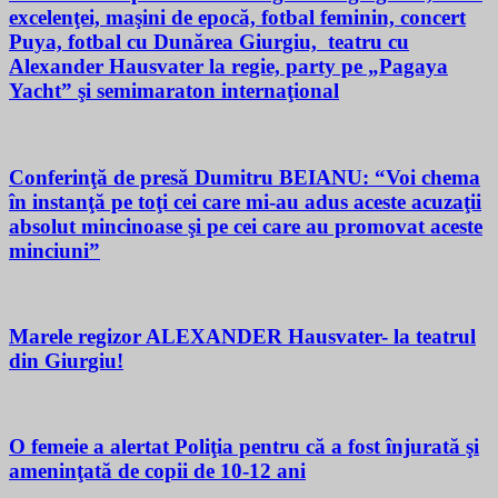
excelenţei, maşini de epocă, fotbal feminin, concert
Puya, fotbal cu Dunărea Giurgiu, teatru cu
Alexander Hausvater la regie, party pe „Pagaya
Yacht” şi semimaraton internaţional
Conferinţă de presă Dumitru BEIANU: “Voi chema
în instanţă pe toţi cei care mi-au adus aceste acuzaţii
absolut mincinoase şi pe cei care au promovat aceste
minciuni”
Marele regizor ALEXANDER Hausvater- la teatrul
din Giurgiu!
O femeie a alertat Poliţia pentru că a fost înjurată şi
ameninţată de copii de 10-12 ani