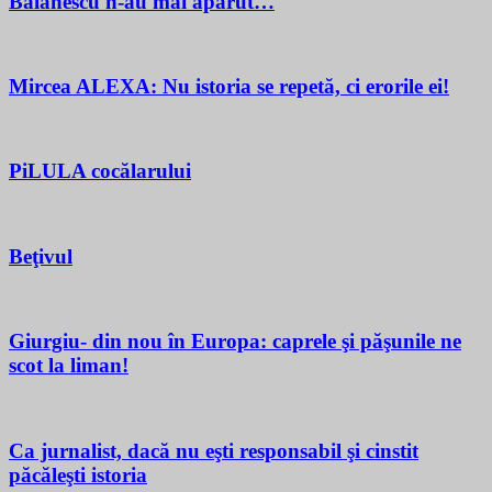
Bălănescu n-au mai apărut…
Mircea ALEXA: Nu istoria se repetă, ci erorile ei!
PiLULA cocălarului
Beţivul
Giurgiu- din nou în Europa: caprele şi păşunile ne
scot la liman!
Ca jurnalist, dacă nu eşti responsabil şi cinstit
păcăleşti istoria