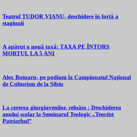
Teatrul TUDOR VIANU- deschidere în forţă a
stagiunii
A apărut o nouă taxă: TAXA PE ÎNTORS
MORTUL LA 5 ANI
Alex Botnaru- pe podium la Campionatul Naţional
de Culturism de la Sibiu
La cererea giurgiuvenilor, reluăm : Deschiderea
anului școlar la Seminarul Teologic „Teoctist
Patriarhul”