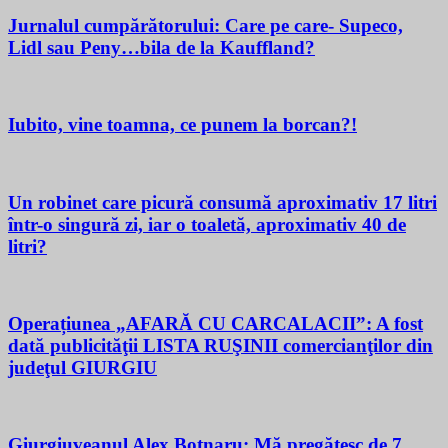
Jurnalul cumpărătorului: Care pe care- Supeco,
Lidl sau Peny…bila de la Kauffland?
Iubito, vine toamna, ce punem la borcan?!
Un robinet care picură consumă aproximativ 17 litri
într-o singură zi, iar o toaletă, aproximativ 40 de
litri?
Operațiunea „AFARĂ CU CARCALACII”: A fost
dată publicităţii LISTA RUŞINII comercianţilor din
judeţul GIURGIU
Giurgiuveanul Alex Botnaru: Mă pregătesc de 7