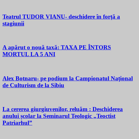
Teatrul TUDOR VIANU- deschidere în forţă a
stagiunii
A apărut o nouă taxă: TAXA PE ÎNTORS
MORTUL LA 5 ANI
Alex Botnaru- pe podium la Campionatul Naţional
de Culturism de la Sibiu
La cererea giurgiuvenilor, reluăm : Deschiderea
anului școlar la Seminarul Teologic „Teoctist
Patriarhul”