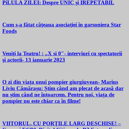
PiLULA ZILEI: Despre UNIC și IREPETABIL
Cum s-a fătat căţeaua asociaţiei în garsoniera Star
Foods
Veniţi la Teatru! : „X si 0″- interviuri cu spectatorii
şi actorii- 13 ianuarie 2023
O zi din viața unui pompier giurgiuvean- Marius
Liviu Cămărașu: Știm când am plecat de acasă dar
nu știm când ne întoarcem. Pentru noi, viața de
pompier nu este chiar ca în filme!
VIITORUL, CU PORŢILE LARG DESCHISE! –