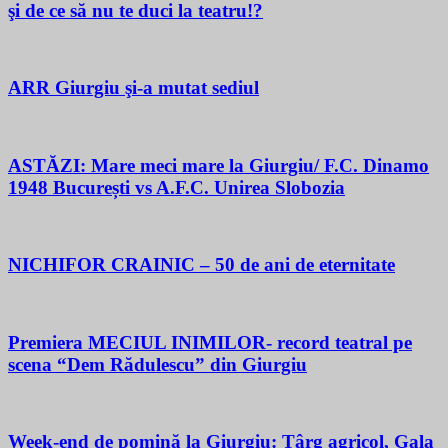
şi de ce să nu te duci la teatru!?
ARR Giurgiu şi-a mutat sediul
ASTĂZI: Mare meci mare la Giurgiu/ F.C. Dinamo
1948 București vs A.F.C. Unirea Slobozia
NICHIFOR CRAINIC – 50 de ani de eternitate
Premiera MECIUL INIMILOR- record teatral pe
scena “Dem Rădulescu” din Giurgiu
Week-end de pomină la Giurgiu: Târg agricol, Gala