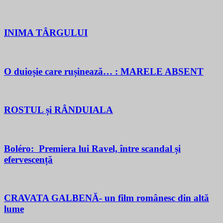
INIMA TÂRGULUI
O duioșie care rușinează… : MARELE ABSENT
ROSTUL și RÂNDUIALA
Boléro: Premiera lui Ravel, între scandal și
efervescență
CRAVATA GALBENĂ- un film românesc din altă
lume