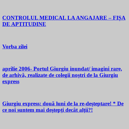
CONTROLUL MEDICAL LA ANGAJARE – FIȘA
DE APTITUDINE
Vorba zilei
aprilie 2006- Portul Giurgiu inundat/ imagini rare,
de arhivă, realizate de colegii noştri de la Giurgiu
express
Giurgiu express: două luni de la re-deşteptare! * De
ce noi suntem mai deştepţi decât alţii?!