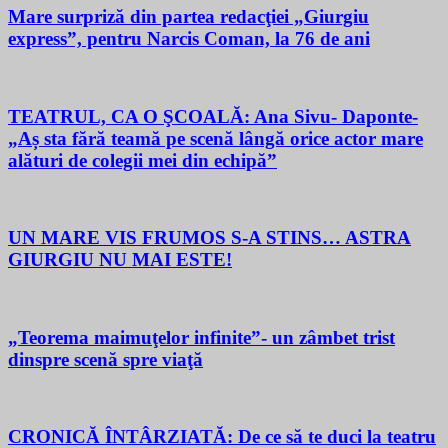
Mare surpriză din partea redacţiei „Giurgiu
express”, pentru Narcis Coman, la 76 de ani
TEATRUL, CA O ŞCOALĂ: Ana Sivu- Daponte-
„Aș sta fără teamă pe scenă lângă orice actor mare
alături de colegii mei din echipă”
UN MARE VIS FRUMOS S-A STINS… ASTRA
GIURGIU NU MAI ESTE!
„Teorema maimuţelor infinite”- un zâmbet trist
dinspre scenă spre viaţă
CRONICĂ ÎNTÂRZIATĂ: De ce să te duci la teatru