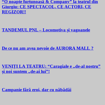
“O noapte furtunoasă & Company” la teatrul din
Giurgiu: CE SPECTACOL, CE ACTORI, CE
REGIZOR!!
TANDEMUL PNL – Locomotiva și vagoanele
De ce nu am avea nevoie de AURORA MALL ?
VENIȚI LA TEATRU: “Caragiale e „de-al nostru”
și noi suntem „de-ai lui”!
Campanie fără eroi, dar cu năbădăi