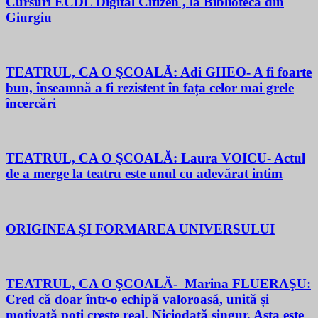
Cursuri ECDL Digital Citizen , la Biblioteca din
Giurgiu
TEATRUL, CA O ŞCOALĂ: Adi GHEO- A fi foarte
bun, înseamnă a fi rezistent în fața celor mai grele
încercări
TEATRUL, CA O ŞCOALĂ: Laura VOICU- Actul
de a merge la teatru este unul cu adevărat intim
ORIGINEA ȘI FORMAREA UNIVERSULUI
TEATRUL, CA O ŞCOALĂ- Marina FLUERAŞU:
Cred că doar într-o echipă valoroasă, unită și
motivată poți crește real. Niciodată singur. Asta este