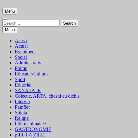
Skip
to
Menu
content
Search
Search
for:
Menu
Acasa
Actual
Eveniment
Social
Administrativ
Politic
Educatie-Cultura
Sport
Editorial
SĂNĂTATE
Colectie, ARTA, chestii cu dichis
Interviu
Pamflet
Stiinta
Religie
Iubim animalele
GASTRONOMIE
pILULA ZILEI