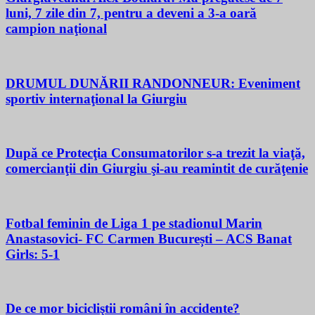
luni, 7 zile din 7, pentru a deveni a 3-a oară
campion naţional
DRUMUL DUNĂRII RANDONNEUR: Eveniment
sportiv internaţional la Giurgiu
După ce Protecţia Consumatorilor s-a trezit la viaţă,
comercianţii din Giurgiu şi-au reamintit de curăţenie
Fotbal feminin de Liga 1 pe stadionul Marin
Anastasovici- FC Carmen București – ACS Banat
Girls: 5-1
De ce mor bicicliştii români în accidente?