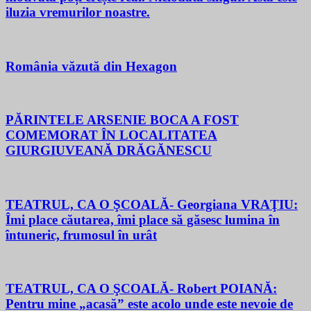
iluzia vremurilor noastre.
România văzută din Hexagon
PĂRINTELE ARSENIE BOCA A FOST
COMEMORAT ÎN LOCALITATEA
GIURGIUVEANĂ DRĂGĂNESCU
TEATRUL, CA O ŞCOALĂ- Georgiana VRAŢIU:
Îmi place căutarea, îmi place să găsesc lumina în
întuneric, frumosul în urât
TEATRUL, CA O ŞCOALĂ- Robert POIANĂ:
Pentru mine „acasă” este acolo unde este nevoie de