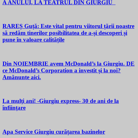
A ANULUI, LA TEATRUL DIN GIURGIU
RAREȘ Guță: Este vital pentru viitorul țării noastre
să redăm tinerilor posibilitatea de a-și descoperi și
pune în valoare calitățile
Din NOIEMBRIE avem McDonald’s la Giurgiu. DE
ce McDonald’s Corporation a investit și la noi?
Amănunte aici.
La mulţi ani! -Giurgiu express- 30 de ani de la
înfiinţare
Apa Service Giurgiu curățarea bazinelor