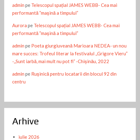
admin
pe
Telescopul spațial JAMES WEBB- Cea mai
performantă ”mașină a timpului”
Aurora
pe
Telescopul spațial JAMES WEBB- Cea mai
performantă ”mașină a timpului”
admin
pe
Poeta giurgiuveană Marioara NEDEA- un nou
mare succes: Trofeul literar la festivalul ,,Grigore Vieru”
-,,Sunt iarbă, mai mult nu pot fi” -Chişinău, 2022
admin
pe
Ruşinică pentru locatarii din blocul 92 din
centru
Arhive
iulie 2026