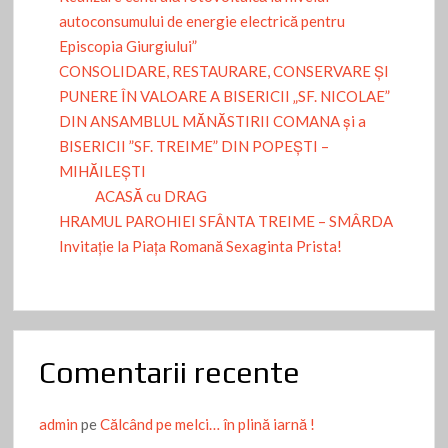
autoconsumului de energie electrică pentru
Episcopia Giurgiului”
CONSOLIDARE, RESTAURARE, CONSERVARE ȘI
PUNERE ÎN VALOARE A BISERICII „SF. NICOLAE”
DIN ANSAMBLUL MĂNĂSTIRII COMANA și a
BISERICII ”SF. TREIME” DIN POPEȘTI –
MIHĂILEȘTI
ACASĂ cu DRAG
HRAMUL PAROHIEI SFÂNTA TREIME – SMÂRDA
Invitație la Piața Romană Sexaginta Prista!
Comentarii recente
admin
pe
Călcând pe melci… în plină iarnă !