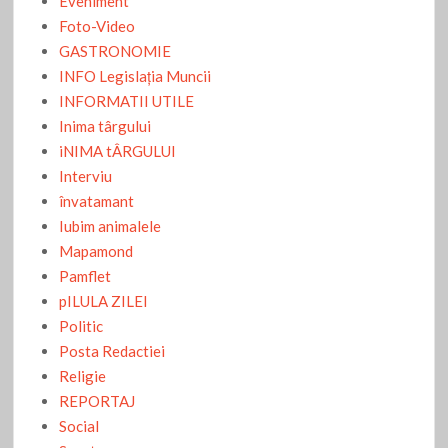
Eveniment
Foto-Video
GASTRONOMIE
INFO Legislaţia Muncii
INFORMATII UTILE
Inima târgului
iNIMA tÂRGULUI
Interviu
învatamant
Iubim animalele
Mapamond
Pamflet
pILULA ZILEI
Politic
Posta Redactiei
Religie
REPORTAJ
Social