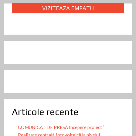
k
VIZITEAZA EMPATH
Articole recente
COMUNICAT DE PRESĂ Începere proiect ”
Realizare centrală fotovoltaică la nivelul