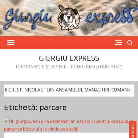
Skip
to
content
Search
GIURGIU EXPRESS
INFORMAŢIE ŞI OPINIE – ECHILIBRU şi BUN-SIMŢ
„SF. NICOLAE” DIN ANSAMBLUL MĂNĂSTIRII COMANA și a BISERI
umitru Beianu este vizat de controlul DNA de azi
Fake News privi
Etichetă:
parcare
„SF. NICOLAE” DIN ANSAMBLUL MĂNĂSTIRII COMANA și a BISERI
umitru Beianu este vizat de controlul DNA de azi
Fake News privi
FEATURED