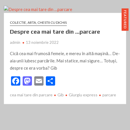
o
n
ă
FEATURED
k
COLECTIE, ARTA, CHESTII CU DICHIS
Despre cea mai tare din …parcare
admin
13 noiembrie 2022
Cică cea mai frumosă femeie, e mereu în altă maşină… De-
aia unii iubesc parcările. Mai statice, mai sigure… Totuşi,
despre ce era vorba? Gib
F
M
E
P
ac
as
m
ar
cea mai tare din parcare
Gib
Giurgiu express
parcare
e
to
ai
ta
b
d
l
je
o
o
az
o
n
ă