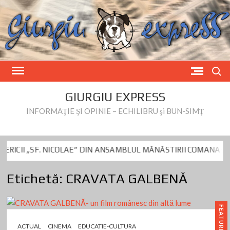
Skip
to
content
Search
GIURGIU EXPRESS
INFORMAŢIE ŞI OPINIE – ECHILIBRU şi BUN-SIMŢ
 „SF. NICOLAE” DIN ANSAMBLUL MĂNĂSTIRII COMANA și a BISER
Dumitru Beianu este vizat de controlul DNA de azi
Fake News privi
Etichetă:
CRAVATA GALBENĂ
 „SF. NICOLAE” DIN ANSAMBLUL MĂNĂSTIRII COMANA și a BISER
Dumitru Beianu este vizat de controlul DNA de azi
Fake News privi
FEATURED
ACTUAL
CINEMA
EDUCATIE-CULTURA