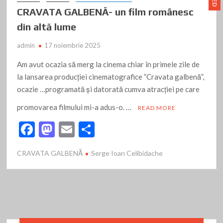
CRAVATA GALBENĂ- un film românesc
din altă lume
admin
17 noiembrie 2025
Am avut ocazia să merg la cinema chiar în primele zile de
la lansarea producției cinematografice ”Cravata galbenă”,
ocazie …programată și datorată cumva atracției pe care
promovarea filmului mi-a adus-o. …
READ MORE
F
M
E
P
ac
as
m
ar
CRAVATA GALBENĂ
Serge Ioan Celibidache
e
to
ai
ta
b
d
l
je
o
o
az
o
n
ă