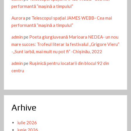
performantă ”mașină a timpului”
Aurora
pe
Telescopul spațial JAMES WEBB- Cea mai
performantă ”mașină a timpului”
admin
pe
Poeta giurgiuveană Marioara NEDEA- un nou
mare succes: Trofeul literar la festivalul ,,Grigore Vieru”
-,,Sunt iarbă, mai mult nu pot fi” -Chişinău, 2022
admin
pe
Ruşinică pentru locatarii din blocul 92 din
centru
Arhive
iulie 2026
iunie 2026