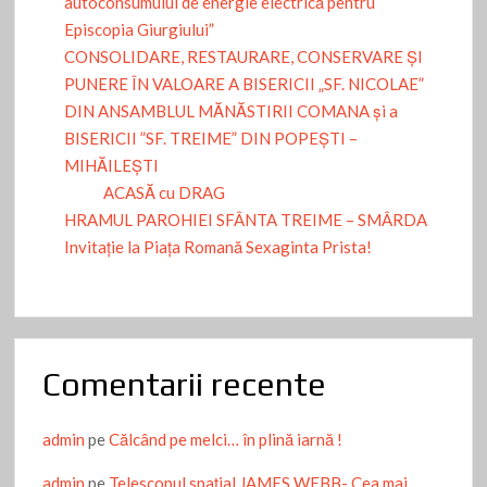
autoconsumului de energie electrică pentru
Episcopia Giurgiului”
CONSOLIDARE, RESTAURARE, CONSERVARE ȘI
PUNERE ÎN VALOARE A BISERICII „SF. NICOLAE”
DIN ANSAMBLUL MĂNĂSTIRII COMANA și a
BISERICII ”SF. TREIME” DIN POPEȘTI –
MIHĂILEȘTI
ACASĂ cu DRAG
HRAMUL PAROHIEI SFÂNTA TREIME – SMÂRDA
Invitație la Piața Romană Sexaginta Prista!
Comentarii recente
admin
pe
Călcând pe melci… în plină iarnă !
admin
pe
Telescopul spațial JAMES WEBB- Cea mai