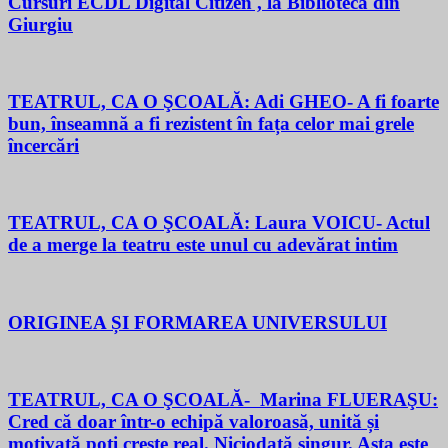
Cursuri ECDL Digital Citizen , la Biblioteca din
Giurgiu
TEATRUL, CA O ŞCOALĂ: Adi GHEO- A fi foarte
bun, înseamnă a fi rezistent în fața celor mai grele
încercări
TEATRUL, CA O ŞCOALĂ: Laura VOICU- Actul
de a merge la teatru este unul cu adevărat intim
ORIGINEA ȘI FORMAREA UNIVERSULUI
TEATRUL, CA O ŞCOALĂ- Marina FLUERAŞU:
Cred că doar într-o echipă valoroasă, unită și
motivată poți crește real. Niciodată singur. Asta este