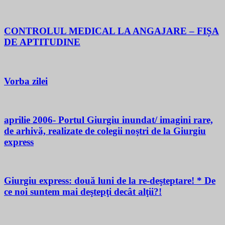
CONTROLUL MEDICAL LA ANGAJARE – FIȘA
DE APTITUDINE
Vorba zilei
aprilie 2006- Portul Giurgiu inundat/ imagini rare,
de arhivă, realizate de colegii noştri de la Giurgiu
express
Giurgiu express: două luni de la re-deşteptare! * De
ce noi suntem mai deştepţi decât alţii?!