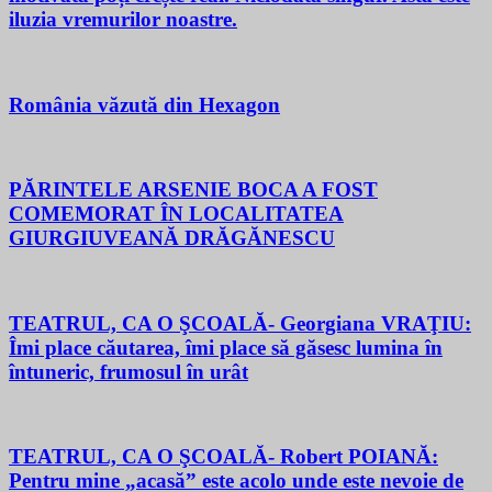
iluzia vremurilor noastre.
România văzută din Hexagon
PĂRINTELE ARSENIE BOCA A FOST
COMEMORAT ÎN LOCALITATEA
GIURGIUVEANĂ DRĂGĂNESCU
TEATRUL, CA O ŞCOALĂ- Georgiana VRAŢIU:
Îmi place căutarea, îmi place să găsesc lumina în
întuneric, frumosul în urât
TEATRUL, CA O ŞCOALĂ- Robert POIANĂ:
Pentru mine „acasă” este acolo unde este nevoie de