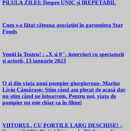
PiLULA ZILEI: Despre UNIC și IREPETABIL
Cum s-a fătat căţeaua asociaţiei în garsoniera Star
Foods
Veniţi la Teatru! : „X si 0″- interviuri cu spectatorii
şi actorii- 13 ianuarie 2023
O zi din viața unui pompier giurgiuvean- Marius
Liviu Cămărașu: Știm când am plecat de acasă dar
nu știm când ne întoarcem. Pentru noi, viața de
pompier nu este chiar ca în filme!
VIITORUL, CU PORŢILE LARG DESCHISE! –