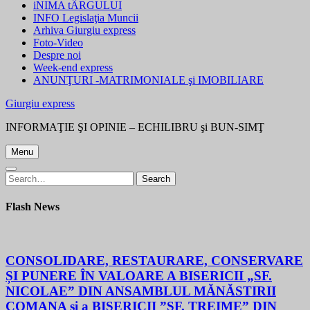
iNIMA tÂRGULUI
INFO Legislaţia Muncii
Arhiva Giurgiu express
Foto-Video
Despre noi
Week-end express
ANUNŢURI -MATRIMONIALE şi IMOBILIARE
Giurgiu express
INFORMAŢIE ŞI OPINIE – ECHILIBRU şi BUN-SIMŢ
Menu
Search
Search
for:
Flash News
CONSOLIDARE, RESTAURARE, CONSERVARE
ȘI PUNERE ÎN VALOARE A BISERICII „SF.
NICOLAE” DIN ANSAMBLUL MĂNĂSTIRII
COMANA și a BISERICII ”SF. TREIME” DIN