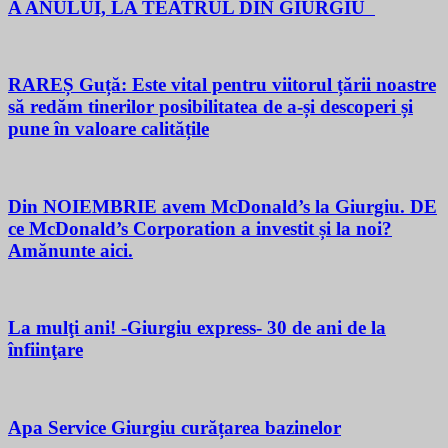
A ANULUI, LA TEATRUL DIN GIURGIU
RAREȘ Guță: Este vital pentru viitorul țării noastre
să redăm tinerilor posibilitatea de a-și descoperi și
pune în valoare calitățile
Din NOIEMBRIE avem McDonald’s la Giurgiu. DE
ce McDonald’s Corporation a investit și la noi?
Amănunte aici.
La mulţi ani! -Giurgiu express- 30 de ani de la
înfiinţare
Apa Service Giurgiu curățarea bazinelor