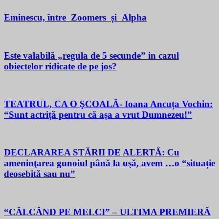
Eminescu, între Zoomers și Alpha
Este valabilă „regula de 5 secunde” in cazul
obiectelor ridicate de pe jos?
TEATRUL, CA O ŞCOALĂ- Ioana Ancuța Vochin:
“Sunt actriță pentru că așa a vrut Dumnezeu!”
DECLARAREA STĂRII DE ALERTĂ: Cu
ameninţarea gunoiul până la uşă, avem …o “situație
deosebită sau nu”
“CĂLCÂND PE MELCI” – ULTIMA PREMIERĂ