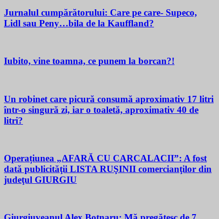
Jurnalul cumpărătorului: Care pe care- Supeco,
Lidl sau Peny…bila de la Kauffland?
Iubito, vine toamna, ce punem la borcan?!
Un robinet care picură consumă aproximativ 17 litri
într-o singură zi, iar o toaletă, aproximativ 40 de
litri?
Operațiunea „AFARĂ CU CARCALACII”: A fost
dată publicităţii LISTA RUŞINII comercianţilor din
judeţul GIURGIU
Giurgiuveanul Alex Botnaru: Mă pregătesc de 7