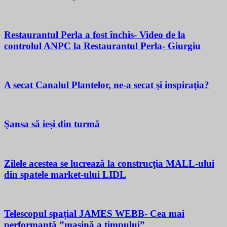
Restaurantul Perla a fost închis- Video de la
controlul ANPC la Restaurantul Perla- Giurgiu
A secat Canalul Plantelor, ne-a secat şi inspiraţia?
Şansa să ieşi din turmă
Zilele acestea se lucrează la construcţia MALL-ului
din spatele market-ului LIDL
Telescopul spațial JAMES WEBB- Cea mai
performantă ”mașină a timpului”