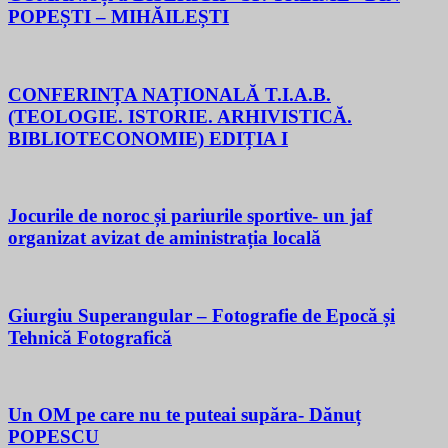
POPEȘTI – MIHĂILEȘTI
CONFERINȚA NAȚIONALĂ T.I.A.B.
(TEOLOGIE. ISTORIE. ARHIVISTICĂ.
BIBLIOTECONOMIE) EDIȚIA I
Jocurile de noroc și pariurile sportive- un jaf
organizat avizat de aministrația locală
Giurgiu Superangular – Fotografie de Epocă și
Tehnică Fotografică
Un OM pe care nu te puteai supăra- Dănuț
POPESCU