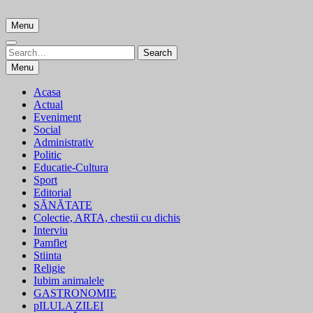
Skip
to
Menu
content
Search
Search
for:
Menu
Acasa
Actual
Eveniment
Social
Administrativ
Politic
Educatie-Cultura
Sport
Editorial
SĂNĂTATE
Colectie, ARTA, chestii cu dichis
Interviu
Pamflet
Stiinta
Religie
Iubim animalele
GASTRONOMIE
pILULA ZILEI