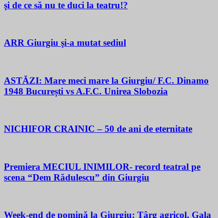
şi de ce să nu te duci la teatru!?
ARR Giurgiu şi-a mutat sediul
ASTĂZI: Mare meci mare la Giurgiu/ F.C. Dinamo
1948 București vs A.F.C. Unirea Slobozia
NICHIFOR CRAINIC – 50 de ani de eternitate
Premiera MECIUL INIMILOR- record teatral pe
scena “Dem Rădulescu” din Giurgiu
Week-end de pomină la Giurgiu: Târg agricol, Gala