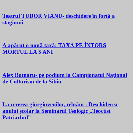
Teatrul TUDOR VIANU- deschidere în forţă a
stagiunii
A apărut o nouă taxă: TAXA PE ÎNTORS
MORTUL LA 5 ANI
Alex Botnaru- pe podium la Campionatul Naţional
de Culturism de la Sibiu
La cererea giurgiuvenilor, reluăm : Deschiderea
anului școlar la Seminarul Teologic „Teoctist
Patriarhul”