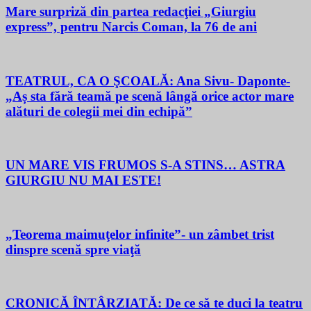
Mare surpriză din partea redacţiei „Giurgiu
express”, pentru Narcis Coman, la 76 de ani
TEATRUL, CA O ŞCOALĂ: Ana Sivu- Daponte-
„Aș sta fără teamă pe scenă lângă orice actor mare
alături de colegii mei din echipă”
UN MARE VIS FRUMOS S-A STINS… ASTRA
GIURGIU NU MAI ESTE!
„Teorema maimuţelor infinite”- un zâmbet trist
dinspre scenă spre viaţă
CRONICĂ ÎNTÂRZIATĂ: De ce să te duci la teatru