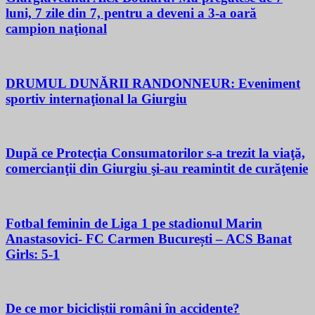
luni, 7 zile din 7, pentru a deveni a 3-a oară
campion naţional
DRUMUL DUNĂRII RANDONNEUR: Eveniment
sportiv internaţional la Giurgiu
După ce Protecţia Consumatorilor s-a trezit la viaţă,
comercianţii din Giurgiu şi-au reamintit de curăţenie
Fotbal feminin de Liga 1 pe stadionul Marin
Anastasovici- FC Carmen București – ACS Banat
Girls: 5-1
De ce mor bicicliştii români în accidente?