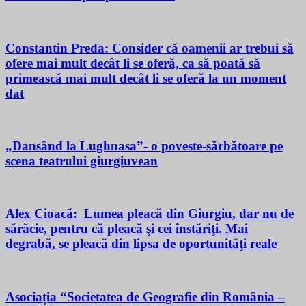
Constantin Preda: Consider că oamenii ar trebui să
ofere mai mult decât li se oferă, ca să poată să
primească mai mult decât li se oferă la un moment
dat
„Dansând la Lughnasa”- o poveste-sărbătoare pe
scena teatrului giurgiuvean
Alex Cioacă: Lumea pleacă din Giurgiu, dar nu de
sărăcie, pentru că pleacă şi cei înstăriţi. Mai
degrabă, se pleacă din lipsa de oportunităţi reale
Asociația “Societatea de Geografie din România –