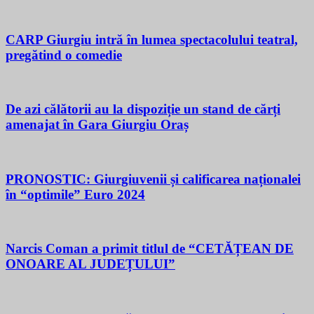
CARP Giurgiu intră în lumea spectacolului teatral,
pregătind o comedie
De azi călătorii au la dispoziție un stand de cărți
amenajat în Gara Giurgiu Oraș
PRONOSTIC: Giurgiuvenii și calificarea naționalei
în “optimile” Euro 2024
Narcis Coman a primit titlul de “CETĂȚEAN DE
ONOARE AL JUDEȚULUI”