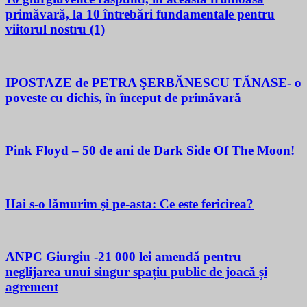
primăvară, la 10 întrebări fundamentale pentru
viitorul nostru (1)
IPOSTAZE de PETRA ŞERBĂNESCU TĂNASE- o
poveste cu dichis, în început de primăvară
Pink Floyd – 50 de ani de Dark Side Of The Moon!
Hai s-o lămurim şi pe-asta: Ce este fericirea?
ANPC Giurgiu -21 000 lei amendă pentru
neglijarea unui singur spațiu public de joacă și
agrement