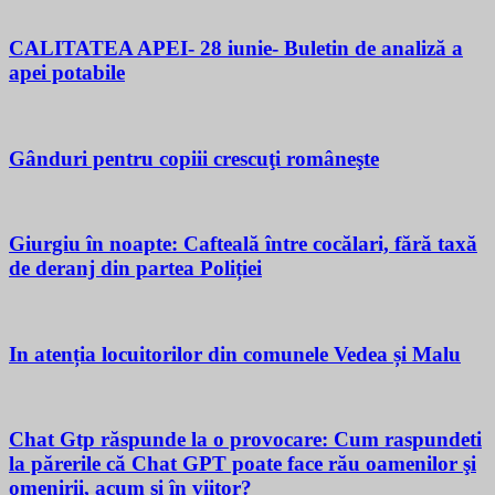
CALITATEA APEI- 28 iunie- Buletin de analiză a
apei potabile
Gânduri pentru copiii crescuţi româneşte
Giurgiu în noapte: Cafteală între cocălari, fără taxă
de deranj din partea Poliției
In atenția locuitorilor din comunele Vedea și Malu
Chat Gtp răspunde la o provocare: Cum raspundeti
la părerile că Chat GPT poate face rău oamenilor şi
omenirii, acum si în viitor?