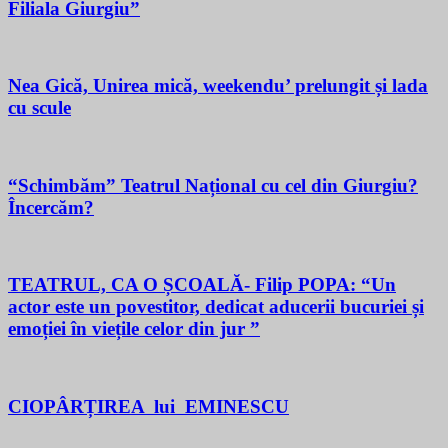
Filiala Giurgiu”
Nea Gică, Unirea mică, weekendu’ prelungit și lada
cu scule
“Schimbăm” Teatrul Național cu cel din Giurgiu?
Încercăm?
TEATRUL, CA O ȘCOALĂ- Filip POPA: “Un
actor este un povestitor, dedicat aducerii bucuriei și
emoției în viețile celor din jur ”
CIOPÂRȚIREA lui EMINESCU