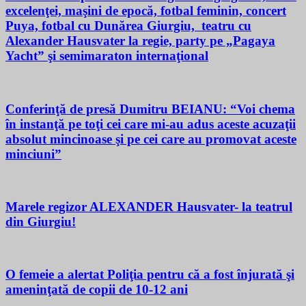
excelenţei, maşini de epocă, fotbal feminin, concert
Puya, fotbal cu Dunărea Giurgiu, teatru cu
Alexander Hausvater la regie, party pe „Pagaya
Yacht” şi semimaraton internaţional
Conferinţă de presă Dumitru BEIANU: “Voi chema
în instanţă pe toţi cei care mi-au adus aceste acuzaţii
absolut mincinoase şi pe cei care au promovat aceste
minciuni”
Marele regizor ALEXANDER Hausvater- la teatrul
din Giurgiu!
O femeie a alertat Poliţia pentru că a fost înjurată şi
ameninţată de copii de 10-12 ani