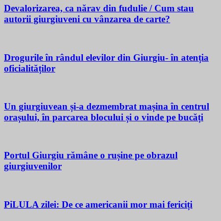
Devalorizarea, ca nărav din fudulie / Cum stau
autorii giurgiuveni cu vânzarea de carte?
Drogurile în rândul elevilor din Giurgiu- în atenția
oficialităților
Un giurgiuvean și-a dezmembrat mașina în centrul
orașului, în parcarea blocului și o vinde pe bucăți
Portul Giurgiu rămâne o rușine pe obrazul
giurgiuvenilor
PiLULA zilei: De ce americanii mor mai fericiți