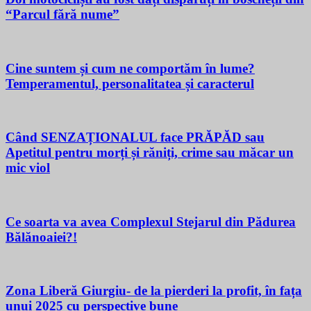
“Parcul fără nume”
Cine suntem și cum ne comportăm în lume?
Temperamentul, personalitatea și caracterul
Când SENZAȚIONALUL face PRĂPĂD sau
Apetitul pentru morți și răniți, crime sau măcar un
mic viol
Ce soarta va avea Complexul Stejarul din Pădurea
Bălănoaiei?!
Zona Liberă Giurgiu- de la pierderi la profit, în fața
unui 2025 cu perspective bune