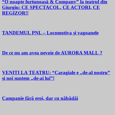
“O noapte furtunoasă & Company” la teatrul din
Giurgiu: CE SPECTACOL, CE ACTORI, CE
REGIZOR!!
TANDEMUL PNL – Locomotiva și vagoanele
De ce nu am avea nevoie de AURORA MALL ?
VENIȚI LA TEATRU: “Caragiale e „de-al nostru”
și noi suntem „de-ai lui”!
Campanie fără eroi, dar cu năbădăi