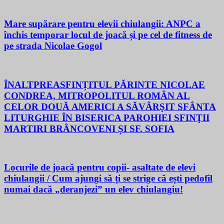
Mare supărare pentru elevii chiulangii: ANPC a
închis temporar locul de joacă și pe cel de fitness de
pe strada Nicolae Gogol
ÎNALTPREASFINȚITUL PĂRINTE NICOLAE
CONDREA, MITROPOLITUL ROMÂN AL
CELOR DOUĂ AMERICI A SĂVÂRŞIT SFÂNTA
LITURGHIE ÎN BISERICA PAROHIEI SFINŢII
MARTIRI BRÂNCOVENI ȘI SF. SOFIA
Locurile de joacă pentru copii- asaltate de elevi
chiulangii / Cum ajungi să ți se strige că ești pedofil
numai dacă „deranjezi” un elev chiulangiu!