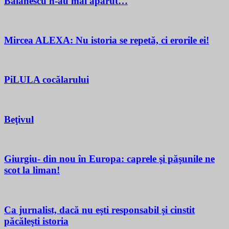
Bălănescu n-au mai apărut…
Mircea ALEXA: Nu istoria se repetă, ci erorile ei!
PiLULA cocălarului
Beţivul
Giurgiu- din nou în Europa: caprele şi păşunile ne
scot la liman!
Ca jurnalist, dacă nu eşti responsabil şi cinstit
păcăleşti istoria