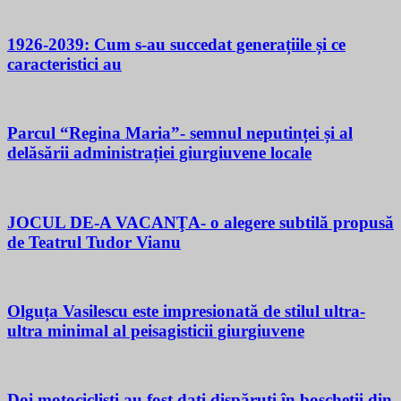
1926-2039: Cum s-au succedat generațiile și ce
caracteristici au
Parcul “Regina Maria”- semnul neputinței și al
delăsării administrației giurgiuvene locale
JOCUL DE-A VACANŢA- o alegere subtilă propusă
de Teatrul Tudor Vianu
Olguța Vasilescu este impresionată de stilul ultra-
ultra minimal al peisagisticii giurgiuvene
Doi motocicliști au fost dați dispăruți în boscheții din