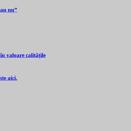
sau nu”
n valoare calitățile
e aici.