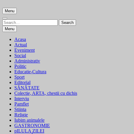
Skip
to
Menu
content
Search
Search
for:
Menu
Acasa
Actual
Eveniment
Social
Administrativ
Politic
Educatie-Cultura
Sport
Editorial
SĂNĂTATE
Colectie, ARTA, chestii cu dichis
Interviu
Pamflet
Stiinta
Religie
Iubim animalele
GASTRONOMIE
pILULA ZILEI