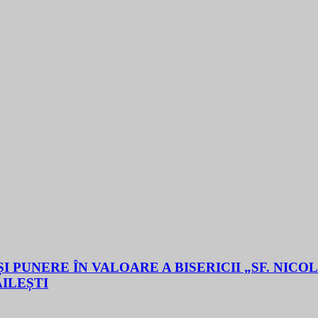
 PUNERE ÎN VALOARE A BISERICII „SF. NICO
ĂILEȘTI