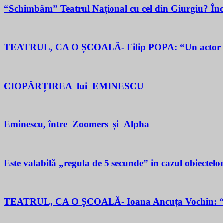
“Schimbăm” Teatrul Național cu cel din Giurgiu? În
TEATRUL, CA O ȘCOALĂ- Filip POPA: “Un actor este un 
CIOPÂRȚIREA lui EMINESCU
Eminescu, între Zoomers și Alpha
Este valabilă „regula de 5 secunde” in cazul obiectelor
TEATRUL, CA O ŞCOALĂ- Ioana Ancuța Vochin: “Sun