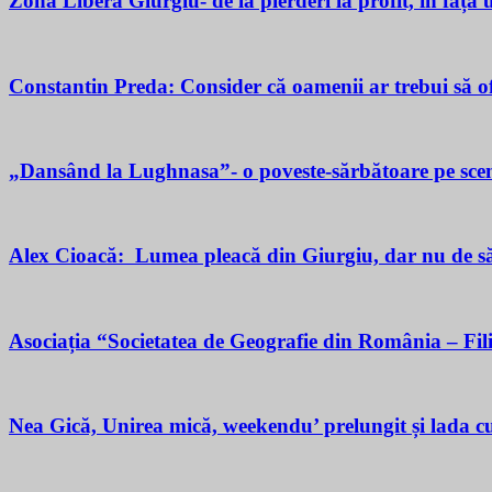
Zona Liberă Giurgiu- de la pierderi la profit, în fața
Constantin Preda: Consider că oamenii ar trebui să of
„Dansând la Lughnasa”- o poveste-sărbătoare pe scen
Alex Cioacă: Lumea pleacă din Giurgiu, dar nu de sărăc
Asociația “Societatea de Geografie din România – Fil
Nea Gică, Unirea mică, weekendu’ prelungit și lada cu