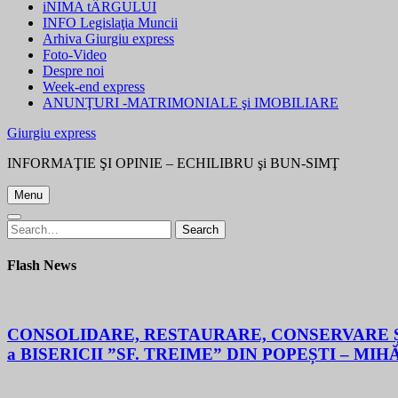
iNIMA tÂRGULUI
INFO Legislaţia Muncii
Arhiva Giurgiu express
Foto-Video
Despre noi
Week-end express
ANUNŢURI -MATRIMONIALE şi IMOBILIARE
Giurgiu express
INFORMAŢIE ŞI OPINIE – ECHILIBRU şi BUN-SIMŢ
Menu
Search
Search
for:
Flash News
CONSOLIDARE, RESTAURARE, CONSERVARE ȘI
a BISERICII ”SF. TREIME” DIN POPEȘTI – MIH