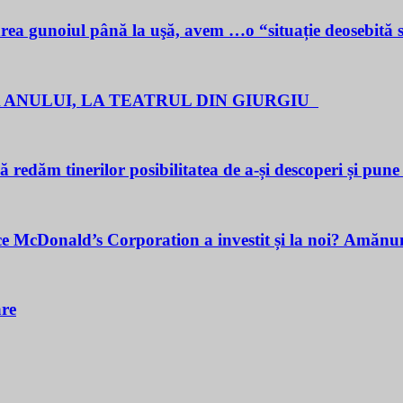
noiul până la uşă, avem …o “situație deosebită 
 ANULUI, LA TEATRUL DIN GIURGIU
redăm tinerilor posibilitatea de a-și descoperi și pune î
cDonald’s Corporation a investit și la noi? Amănunt
are