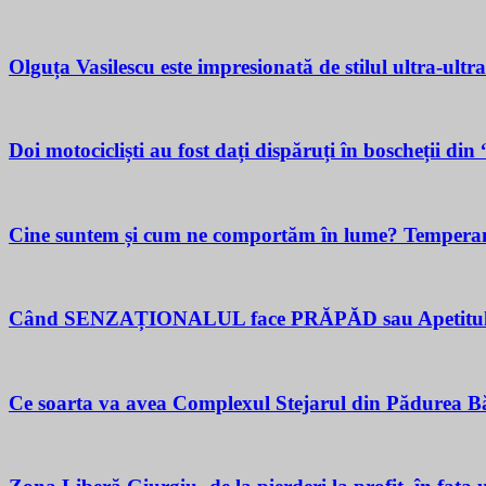
Olguța Vasilescu este impresionată de stilul ultra-ultr
Doi motocicliști au fost dați dispăruți în boscheții di
Cine suntem și cum ne comportăm în lume? Temperamen
Când SENZAȚIONALUL face PRĂPĂD sau Apetitul pent
Ce soarta va avea Complexul Stejarul din Pădurea Bă