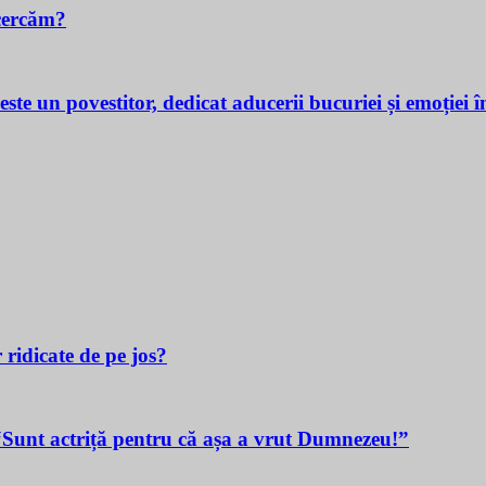
cercăm?
povestitor, dedicat aducerii bucuriei și emoției în v
 ridicate de pe jos?
t actriță pentru că așa a vrut Dumnezeu!”