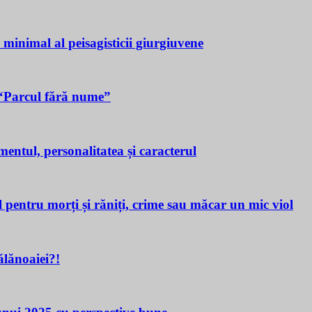
a minimal al peisagisticii giurgiuvene
n “Parcul fără nume”
tul, personalitatea și caracterul
ru morți și răniți, crime sau măcar un mic viol
lănoaiei?!