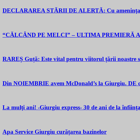
DECLARAREA STĂRII DE ALERTĂ: Cu ameninţarea gu
“CĂLCÂND PE MELCI” – ULTIMA PREMIERĂ A
RAREȘ Guță: Este vital pentru viitorul țării noastre să 
Din NOIEMBRIE avem McDonald’s la Giurgiu. DE ce M
La mulţi ani! -Giurgiu express- 30 de ani de la înfiinţ
Apa Service Giurgiu curățarea bazinelor