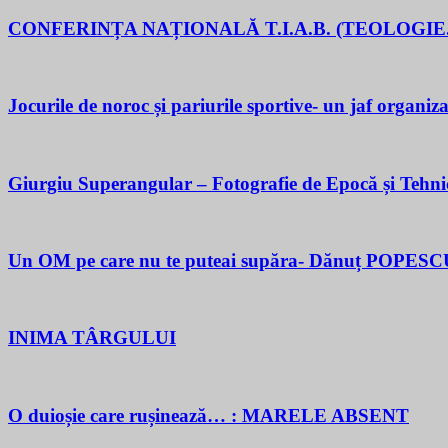
CONFERINȚA NAȚIONALĂ T.I.A.B. (TEOLOGIE.
Jocurile de noroc și pariurile sportive- un jaf organiza
Giurgiu Superangular – Fotografie de Epocă și Tehni
Un OM pe care nu te puteai supăra- Dănuț POPESC
INIMA TÂRGULUI
O duioșie care rușinează… : MARELE ABSENT