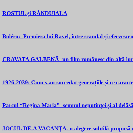
ROSTUL și RÂNDUIALA
Boléro: Premiera lui Ravel, între scandal și efervesce
CRAVATA GALBENĂ- un film românesc din altă lu
1926-2039: Cum s-au succedat generațiile și ce caracter
Parcul “Regina Maria”- semnul neputinței și al delăsăr
JOCUL DE-A VACANŢA- o alegere subtilă propusă d