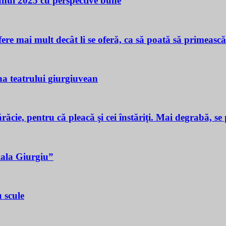
 unui 2025 cu perspective bune
ere mai mult decât li se oferă, ca să poată să primeasc
a teatrului giurgiuvean
ie, pentru că pleacă şi cei înstăriţi. Mai degrabă, se p
iala Giurgiu”
 scule