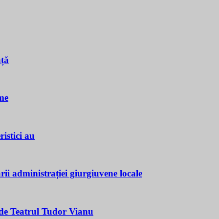
nță
me
istici au
ii administrației giurgiuvene locale
e Teatrul Tudor Vianu