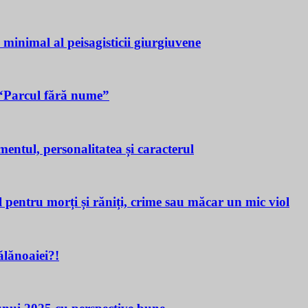
a minimal al peisagisticii giurgiuvene
n “Parcul fără nume”
tul, personalitatea și caracterul
ru morți și răniți, crime sau măcar un mic viol
lănoaiei?!