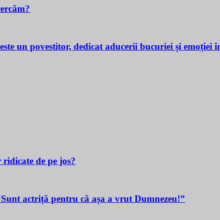
cercăm?
povestitor, dedicat aducerii bucuriei și emoției în v
 ridicate de pe jos?
t actriță pentru că așa a vrut Dumnezeu!”