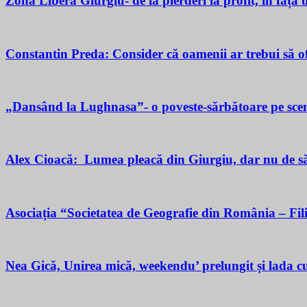
Zona Liberă Giurgiu- de la pierderi la profit, în fața
Constantin Preda: Consider că oamenii ar trebui să of
„Dansând la Lughnasa”- o poveste-sărbătoare pe scen
Alex Cioacă: Lumea pleacă din Giurgiu, dar nu de sărăc
Asociația “Societatea de Geografie din România – Fil
Nea Gică, Unirea mică, weekendu’ prelungit și lada cu