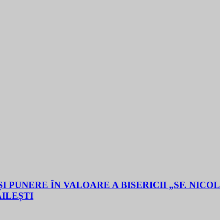
 PUNERE ÎN VALOARE A BISERICII „SF. NICO
ĂILEȘTI