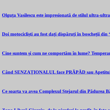
Olguța Vasilescu este impresionată de stilul ultra-ultr
Doi motocicliști au fost dați dispăruți în boscheții di
Cine suntem și cum ne comportăm în lume? Temperamen
Când SENZAȚIONALUL face PRĂPĂD sau Apetitul pent
Ce soarta va avea Complexul Stejarul din Pădurea Bă