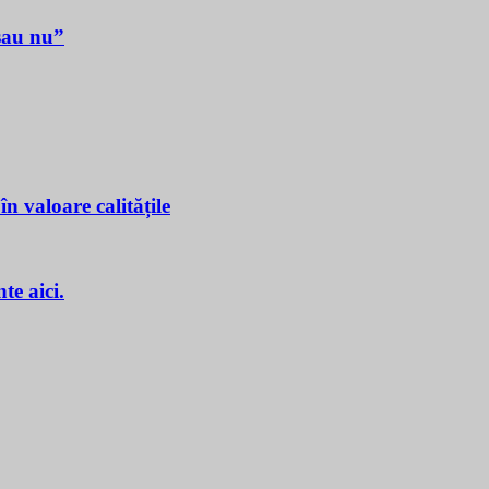
sau nu”
n valoare calitățile
e aici.