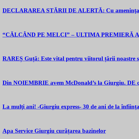
DECLARAREA STĂRII DE ALERTĂ: Cu ameninţarea gu
“CĂLCÂND PE MELCI” – ULTIMA PREMIERĂ A
RAREȘ Guță: Este vital pentru viitorul țării noastre să 
Din NOIEMBRIE avem McDonald’s la Giurgiu. DE ce M
La mulţi ani! -Giurgiu express- 30 de ani de la înfiinţ
Apa Service Giurgiu curățarea bazinelor