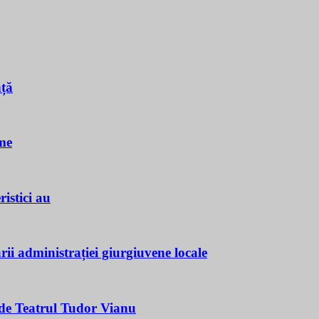
nță
me
istici au
ii administrației giurgiuvene locale
e Teatrul Tudor Vianu