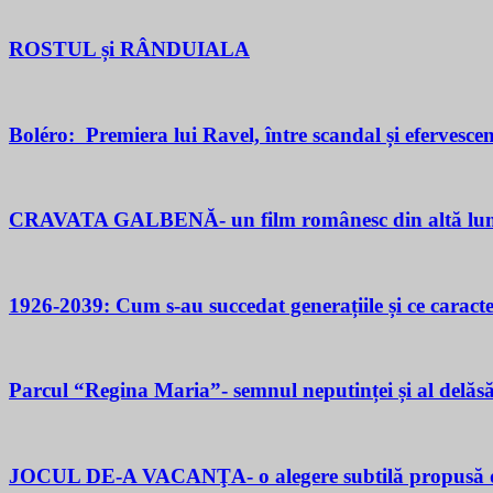
ROSTUL și RÂNDUIALA
Boléro: Premiera lui Ravel, între scandal și efervesce
CRAVATA GALBENĂ- un film românesc din altă lu
1926-2039: Cum s-au succedat generațiile și ce caracter
Parcul “Regina Maria”- semnul neputinței și al delăsăr
JOCUL DE-A VACANŢA- o alegere subtilă propusă d