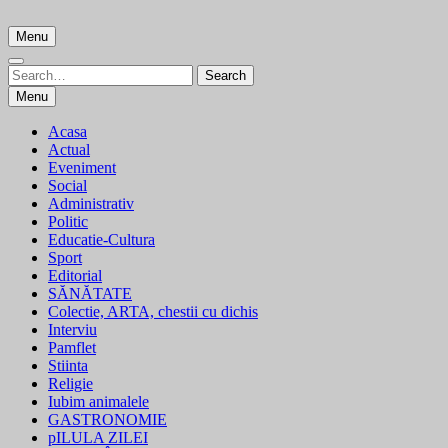
Skip
to
Menu
content
Search
Search
for:
Menu
Acasa
Actual
Eveniment
Social
Administrativ
Politic
Educatie-Cultura
Sport
Editorial
SĂNĂTATE
Colectie, ARTA, chestii cu dichis
Interviu
Pamflet
Stiinta
Religie
Iubim animalele
GASTRONOMIE
pILULA ZILEI