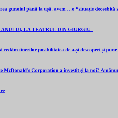
noiul până la uşă, avem …o “situație deosebită 
 ANULUI, LA TEATRUL DIN GIURGIU
redăm tinerilor posibilitatea de a-și descoperi și pune î
cDonald’s Corporation a investit și la noi? Amănunt
are