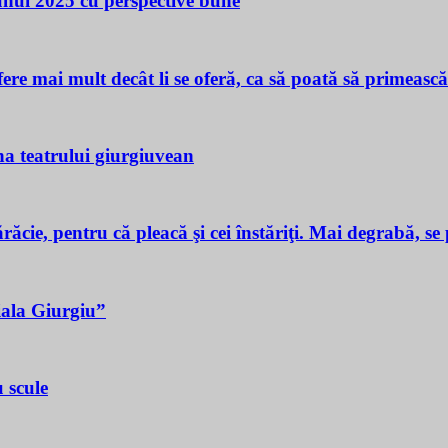
 unui 2025 cu perspective bune
ere mai mult decât li se oferă, ca să poată să primeasc
a teatrului giurgiuvean
ie, pentru că pleacă şi cei înstăriţi. Mai degrabă, se p
iala Giurgiu”
 scule