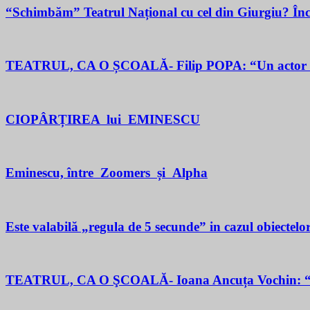
“Schimbăm” Teatrul Național cu cel din Giurgiu? În
TEATRUL, CA O ȘCOALĂ- Filip POPA: “Un actor este un 
CIOPÂRȚIREA lui EMINESCU
Eminescu, între Zoomers și Alpha
Este valabilă „regula de 5 secunde” in cazul obiectelor
TEATRUL, CA O ŞCOALĂ- Ioana Ancuța Vochin: “Sun