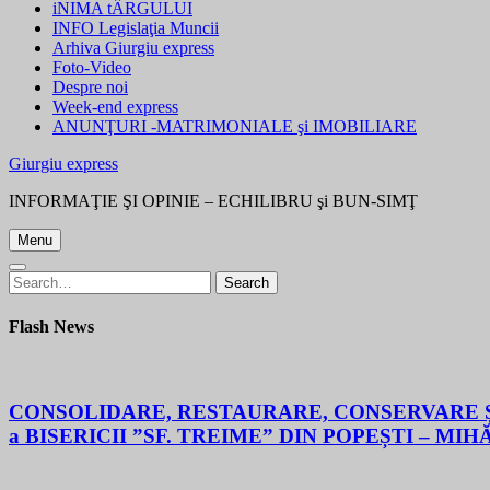
iNIMA tÂRGULUI
INFO Legislaţia Muncii
Arhiva Giurgiu express
Foto-Video
Despre noi
Week-end express
ANUNŢURI -MATRIMONIALE şi IMOBILIARE
Giurgiu express
INFORMAŢIE ŞI OPINIE – ECHILIBRU şi BUN-SIMŢ
Menu
Search
Search
for:
Flash News
CONSOLIDARE, RESTAURARE, CONSERVARE ȘI
a BISERICII ”SF. TREIME” DIN POPEȘTI – MIH