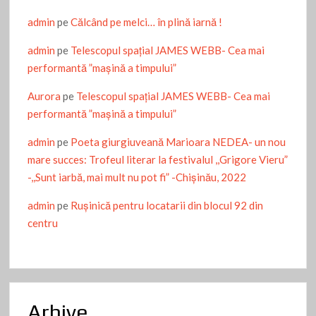
admin
pe
Călcând pe melci… în plină iarnă !
admin
pe
Telescopul spațial JAMES WEBB- Cea mai
performantă ”mașină a timpului”
Aurora
pe
Telescopul spațial JAMES WEBB- Cea mai
performantă ”mașină a timpului”
admin
pe
Poeta giurgiuveană Marioara NEDEA- un nou
mare succes: Trofeul literar la festivalul ,,Grigore Vieru”
-,,Sunt iarbă, mai mult nu pot fi” -Chişinău, 2022
admin
pe
Ruşinică pentru locatarii din blocul 92 din
centru
Arhive