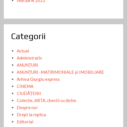
februarie 2022
Categorii
Actual
Administrativ
ANUNŢURI
ANUNŢURI -MATRIMONIALE şi IMOBILIARE
Arhiva Giurgiu express
CINEMA
CIUDĂŢENII
Colectie, ARTA, chestii cu dichis
Despre noi
Drept la replica
Editorial