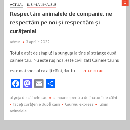
ACTUAL
IUBIM ANIMALELE
Respectăm animalele de companie, ne
respectăm pe noi şi respectăm şi
curăţenia!
admin
3 aprilie 2022
Totul e atât de simplu! Ia punguţa la tine şi strânge după
câinele tău. Nu este ruşinos, este civilizat! Câinele tău nu
este mai special ca alţi câini, dar tu …
READ MORE
F
M
E
P
ac
as
m
ar
ai grija de câinele tău
campanie pentru deţinătorii de câini
e
to
ai
ta
faceţi curăţenie după câini
Giurgiu express
iubim
b
d
l
je
animalele
o
o
az
o
n
ă