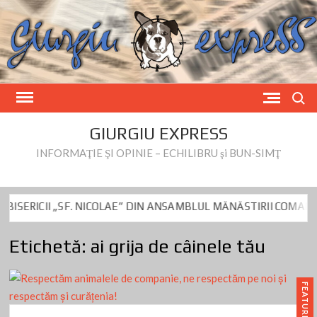
Skip
to
content
Search
GIURGIU EXPRESS
INFORMAŢIE ŞI OPINIE – ECHILIBRU şi BUN-SIMŢ
CII „SF. NICOLAE” DIN ANSAMBLUL MĂNĂSTIRII COMANA și a BI
iu- Dumitru Beianu este vizat de controlul DNA de azi
Fake News p
Etichetă:
ai grija de câinele tău
CII „SF. NICOLAE” DIN ANSAMBLUL MĂNĂSTIRII COMANA și a BI
iu- Dumitru Beianu este vizat de controlul DNA de azi
Fake News p
FEATURED