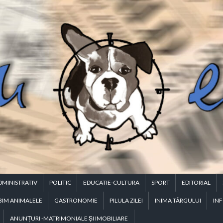
DMINISTRATIV
POLITIC
EDUCATIE-CULTURA
SPORT
EDITORIAL
BIM ANIMALELE
GASTRONOMIE
PILULA ZILEI
INIMA TÂRGULUI
INF
ANUNŢURI -MATRIMONIALE ŞI IMOBILIARE