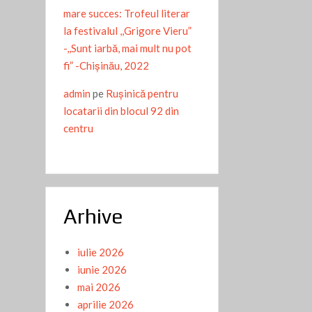
mare succes: Trofeul literar
la festivalul ,,Grigore Vieru”
-,,Sunt iarbă, mai mult nu pot
fi” -Chişinău, 2022
admin
pe
Ruşinică pentru
locatarii din blocul 92 din
centru
Arhive
iulie 2026
iunie 2026
mai 2026
aprilie 2026