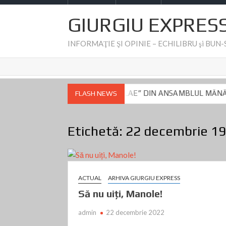
GIURGIU EXPRES
INFORMAŢIE ŞI OPINIE – ECHILIBRU şi BUN
ISERICII „SF. NICOLAE” DIN ANSAMBLUL MĂNĂSTIRII COMANA și
FLASH NEWS
Giurgiu- Dumitru Beianu este vizat de controlul DNA de azi
Fake N
ISERICII „SF. NICOLAE” DIN ANSAMBLUL MĂNĂSTIRII COMANA și
Etichetă:
22 decembrie 1
Giurgiu- Dumitru Beianu este vizat de controlul DNA de azi
Fake N
ACTUAL
ARHIVA GIURGIU EXPRESS
Să nu uiți, Manole!
admin
22 decembrie 2022