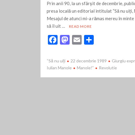
Prin anii 90, la un sfârşit de decembrie, publ
presa locală un editorial intitulat “Să nu uiţi
Mesajul de atunci mi-a rămas mereu în minte
să îl uit …
READ MORE
F
M
E
P
ac
as
m
ar
e
to
ai
ta
“Să nu uiţi
22 decembrie 1989
Giurgiu exp
b
d
l
je
Iulian Manole
Manole!”
Revolutie
o
o
az
o
n
ă
k