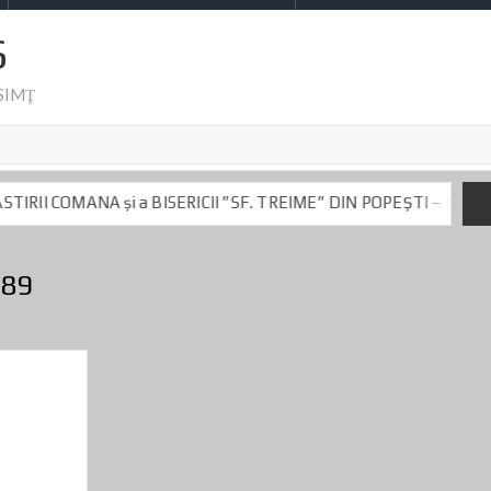
S
-SIMŢ
 a BISERICII ”SF. TREIME” DIN POPEȘTI – MIHĂILEȘTI
ews privind preşedintele CJ Dumitru Beianu
Cu politica la car-ua
 a BISERICII ”SF. TREIME” DIN POPEȘTI – MIHĂILEȘTI
989
ews privind preşedintele CJ Dumitru Beianu
Cu politica la car-ua