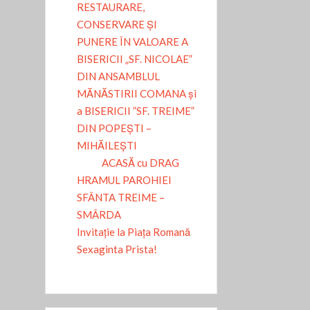
RESTAURARE,
CONSERVARE ȘI
PUNERE ÎN VALOARE A
BISERICII „SF. NICOLAE”
DIN ANSAMBLUL
MĂNĂSTIRII COMANA și
a BISERICII ”SF. TREIME”
DIN POPEȘTI –
MIHĂILEȘTI
ACASĂ cu DRAG
HRAMUL PAROHIEI
SFÂNTA TREIME –
SMÂRDA
Invitație la Piața Romană
Sexaginta Prista!