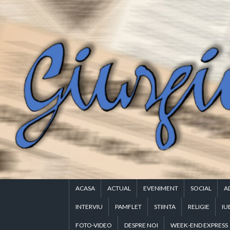
Skip
to
content
ACASA
ACTUAL
EVENIMENT
SOCIAL
A
INTERVIU
PAMFLET
STIINTA
RELIGIE
IU
FOTO-VIDEO
DESPRE NOI
WEEK-END EXPRESS