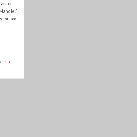
icam în
, Manole!”
 şi nu am
ress