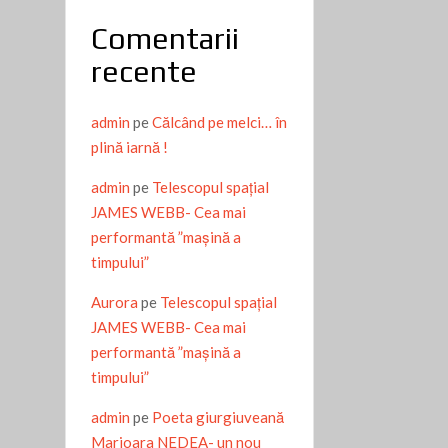
Comentarii
recente
admin
pe
Călcând pe melci… în
plină iarnă !
admin
pe
Telescopul spațial
JAMES WEBB- Cea mai
performantă ”mașină a
timpului”
Aurora
pe
Telescopul spațial
JAMES WEBB- Cea mai
performantă ”mașină a
timpului”
admin
pe
Poeta giurgiuveană
Marioara NEDEA- un nou