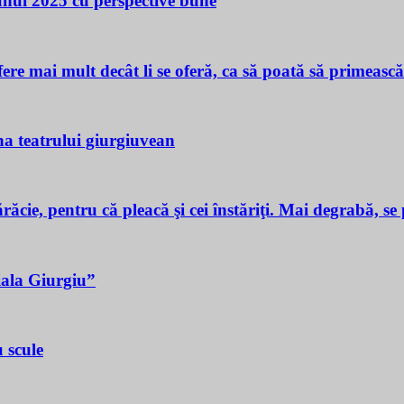
 unui 2025 cu perspective bune
ere mai mult decât li se oferă, ca să poată să primeasc
a teatrului giurgiuvean
ie, pentru că pleacă şi cei înstăriţi. Mai degrabă, se p
iala Giurgiu”
 scule