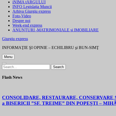
iNIMA tÂRGULUI
INFO Legislaţia Muncii
Arhiva Giurgiu express
Foto-Video
Despre noi
Week-end express
ANUNŢURI -MATRIMONIALE şi IMOBILIARE
Giurgiu express
INFORMAŢIE ŞI OPINIE – ECHILIBRU şi BUN-SIMŢ
Menu
Search
Search
for:
Flash News
CONSOLIDARE, RESTAURARE, CONSERVARE ȘI
a BISERICII ”SF. TREIME” DIN POPEȘTI – MIH