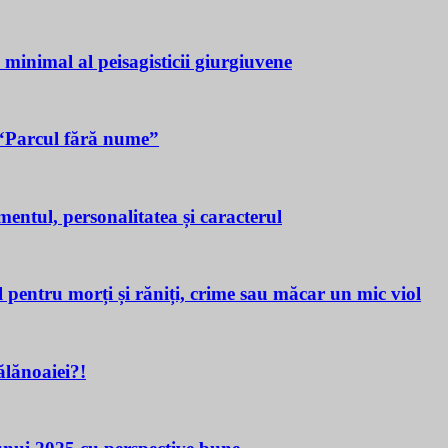
a minimal al peisagisticii giurgiuvene
n “Parcul fără nume”
tul, personalitatea și caracterul
ru morți și răniți, crime sau măcar un mic viol
lănoaiei?!