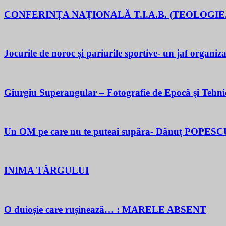
CONFERINȚA NAȚIONALĂ T.I.A.B. (TEOLOGIE.
Jocurile de noroc și pariurile sportive- un jaf organiza
Giurgiu Superangular – Fotografie de Epocă și Tehni
Un OM pe care nu te puteai supăra- Dănuț POPESC
INIMA TÂRGULUI
O duioșie care rușinează… : MARELE ABSENT