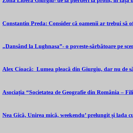
Zona Liberă Giurgiu- de la pierderi la profit, în fața
Constantin Preda: Consider că oamenii ar trebui să of
„Dansând la Lughnasa”- o poveste-sărbătoare pe scen
Alex Cioacă: Lumea pleacă din Giurgiu, dar nu de sărăc
Asociația “Societatea de Geografie din România – Fil
Nea Gică, Unirea mică, weekendu’ prelungit și lada cu