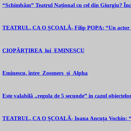
“Schimbăm” Teatrul Național cu cel din Giurgiu? În
TEATRUL, CA O ȘCOALĂ- Filip POPA: “Un actor este un 
CIOPÂRȚIREA lui EMINESCU
Eminescu, între Zoomers și Alpha
Este valabilă „regula de 5 secunde” in cazul obiectelor
TEATRUL, CA O ŞCOALĂ- Ioana Ancuța Vochin: “Sun