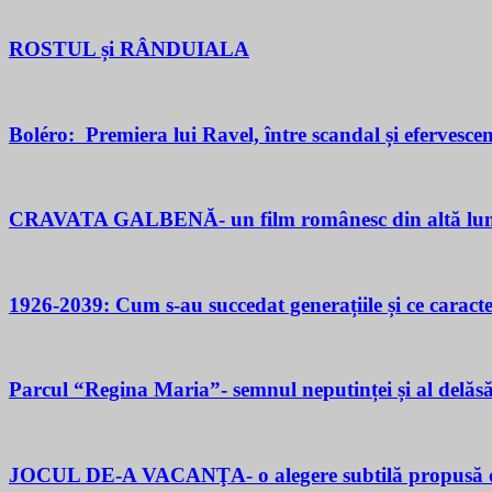
ROSTUL și RÂNDUIALA
Boléro: Premiera lui Ravel, între scandal și efervesce
CRAVATA GALBENĂ- un film românesc din altă lu
1926-2039: Cum s-au succedat generațiile și ce caracter
Parcul “Regina Maria”- semnul neputinței și al delăsăr
JOCUL DE-A VACANŢA- o alegere subtilă propusă d