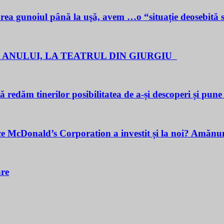
noiul până la uşă, avem …o “situație deosebită 
 ANULUI, LA TEATRUL DIN GIURGIU
redăm tinerilor posibilitatea de a-și descoperi și pune î
cDonald’s Corporation a investit și la noi? Amănunt
are