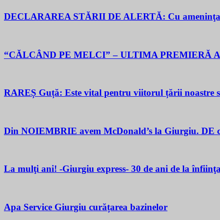
DECLARAREA STĂRII DE ALERTĂ: Cu ameninţarea gu
“CĂLCÂND PE MELCI” – ULTIMA PREMIERĂ A
RAREȘ Guță: Este vital pentru viitorul țării noastre să 
Din NOIEMBRIE avem McDonald’s la Giurgiu. DE ce M
La mulţi ani! -Giurgiu express- 30 de ani de la înfiinţ
Apa Service Giurgiu curățarea bazinelor