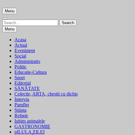
Skip
to
Menu
content
Search
Search
for:
Menu
Acasa
Actual
Eveniment
Social
Administrativ
Politic
Educatie-Cultura
Sport
Editorial
SĂNĂTATE
Colectie, ARTA, chestii cu dichis
Interviu
Pamflet
Stiinta
Religie
Iubim animalele
GASTRONOMIE
pILULA ZILEI