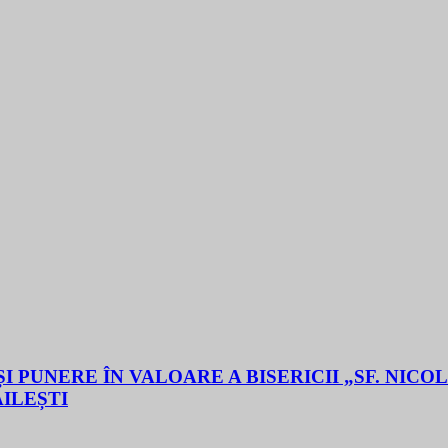
 PUNERE ÎN VALOARE A BISERICII „SF. NICO
ĂILEȘTI