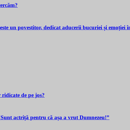
cercăm?
povestitor, dedicat aducerii bucuriei și emoției în v
 ridicate de pe jos?
t actriță pentru că așa a vrut Dumnezeu!”