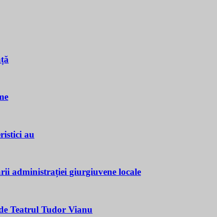
nță
me
istici au
ii administrației giurgiuvene locale
e Teatrul Tudor Vianu