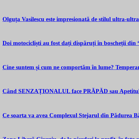
Olguța Vasilescu este impresionată de stilul ultra-ultr
Doi motocicliști au fost dați dispăruți în boscheții di
Cine suntem și cum ne comportăm în lume? Temperamen
Când SENZAȚIONALUL face PRĂPĂD sau Apetitul pent
Ce soarta va avea Complexul Stejarul din Pădurea Bă