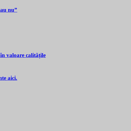
sau nu”
n valoare calitățile
e aici.