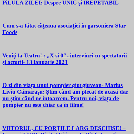
PiLULA ZILEI: Despre UNIC și IREPETABIL
Cum s-a fătat căţeaua asociaţiei în garsoniera Star
Foods
Veniţi la Teatru! : „X si 0″- interviuri cu spectatorii
şi actorii- 13 ianuarie 2023
O zi din viața unui pompier giurgiuvean- Marius
Liviu Cămărașu: Știm când am plecat de acasă dar
nu știm când ne întoarcem. Pentru noi, viața de
pompier nu este chiar ca în filme!
VIITORUL, CU PORŢILE LARG DESCHISE! –