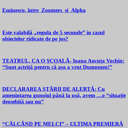
Eminescu, între Zoomers și Alpha
Este valabilă „regula de 5 secunde” in cazul
obiectelor ridicate de pe jos?
TEATRUL, CA O ŞCOALĂ- Ioana Ancuța Vochin:
“Sunt actriță pentru că așa a vrut Dumnezeu!”
DECLARAREA STĂRII DE ALERTĂ: Cu
ameninţarea gunoiul până la uşă, avem …o “situație
deosebită sau nu”
“CĂLCÂND PE MELCI” – ULTIMA PREMIERĂ