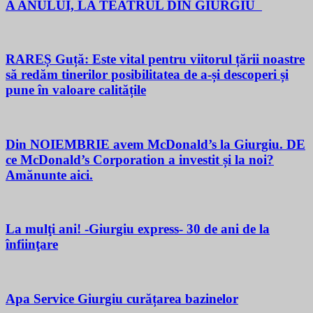
A ANULUI, LA TEATRUL DIN GIURGIU
RAREȘ Guță: Este vital pentru viitorul țării noastre
să redăm tinerilor posibilitatea de a-și descoperi și
pune în valoare calitățile
Din NOIEMBRIE avem McDonald’s la Giurgiu. DE
ce McDonald’s Corporation a investit și la noi?
Amănunte aici.
La mulţi ani! -Giurgiu express- 30 de ani de la
înfiinţare
Apa Service Giurgiu curățarea bazinelor