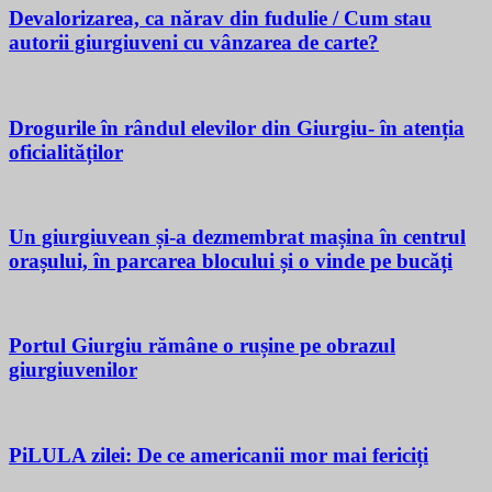
Devalorizarea, ca nărav din fudulie / Cum stau
autorii giurgiuveni cu vânzarea de carte?
Drogurile în rândul elevilor din Giurgiu- în atenția
oficialităților
Un giurgiuvean și-a dezmembrat mașina în centrul
orașului, în parcarea blocului și o vinde pe bucăți
Portul Giurgiu rămâne o rușine pe obrazul
giurgiuvenilor
PiLULA zilei: De ce americanii mor mai fericiți