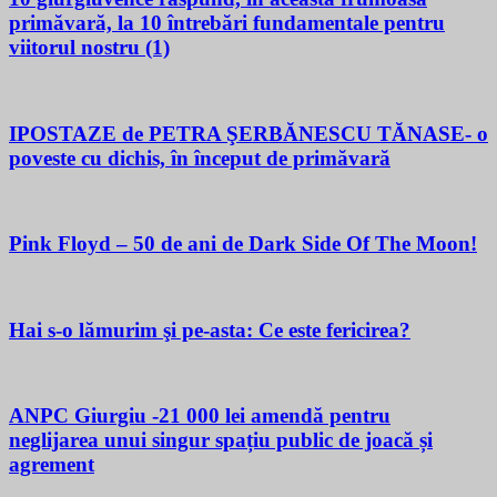
primăvară, la 10 întrebări fundamentale pentru
viitorul nostru (1)
IPOSTAZE de PETRA ŞERBĂNESCU TĂNASE- o
poveste cu dichis, în început de primăvară
Pink Floyd – 50 de ani de Dark Side Of The Moon!
Hai s-o lămurim şi pe-asta: Ce este fericirea?
ANPC Giurgiu -21 000 lei amendă pentru
neglijarea unui singur spațiu public de joacă și
agrement