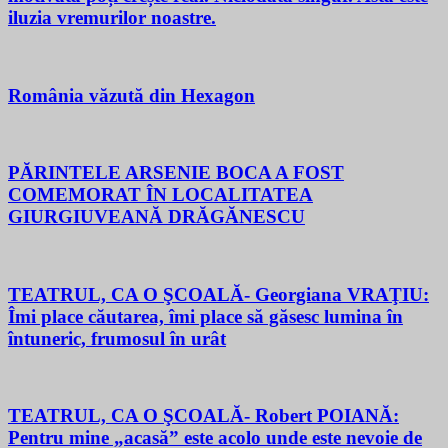
iluzia vremurilor noastre.
România văzută din Hexagon
PĂRINTELE ARSENIE BOCA A FOST
COMEMORAT ÎN LOCALITATEA
GIURGIUVEANĂ DRĂGĂNESCU
TEATRUL, CA O ŞCOALĂ- Georgiana VRAŢIU:
Îmi place căutarea, îmi place să găsesc lumina în
întuneric, frumosul în urât
TEATRUL, CA O ŞCOALĂ- Robert POIANĂ:
Pentru mine „acasă” este acolo unde este nevoie de