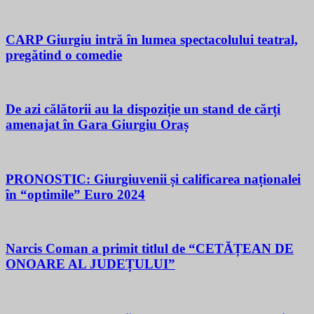
CARP Giurgiu intră în lumea spectacolului teatral,
pregătind o comedie
De azi călătorii au la dispoziție un stand de cărți
amenajat în Gara Giurgiu Oraș
PRONOSTIC: Giurgiuvenii și calificarea naționalei
în “optimile” Euro 2024
Narcis Coman a primit titlul de “CETĂȚEAN DE
ONOARE AL JUDEȚULUI”