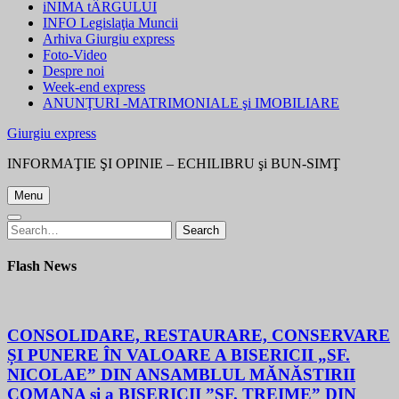
iNIMA tÂRGULUI
INFO Legislaţia Muncii
Arhiva Giurgiu express
Foto-Video
Despre noi
Week-end express
ANUNŢURI -MATRIMONIALE şi IMOBILIARE
Giurgiu express
INFORMAŢIE ŞI OPINIE – ECHILIBRU şi BUN-SIMŢ
Menu
Search
Search
for:
Flash News
CONSOLIDARE, RESTAURARE, CONSERVARE
ȘI PUNERE ÎN VALOARE A BISERICII „SF.
NICOLAE” DIN ANSAMBLUL MĂNĂSTIRII
COMANA și a BISERICII ”SF. TREIME” DIN