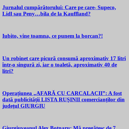
Jurnalul cumpărătorului: Care pe care- Supeco,
Lidl sau Peny…bila de la Kauffland?
Iubito, vine toamna, ce punem la borcan?!
Un robinet care picură consumă aproximativ 17 litri
într-o singură zi, iar o toaletă, aproximativ 40 de
litri?
Operațiunea „AFARĂ CU CARCALACII”: A fost
dată publicităţii LISTA RUŞINII comercianţilor din
judeţul GIURGIU
Giurgiuveanul Alex Botnaru: Mă pregătesc de 7