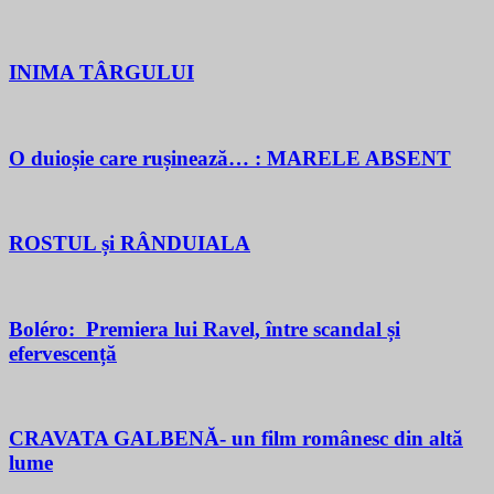
INIMA TÂRGULUI
O duioșie care rușinează… : MARELE ABSENT
ROSTUL și RÂNDUIALA
Boléro: Premiera lui Ravel, între scandal și
efervescență
CRAVATA GALBENĂ- un film românesc din altă
lume