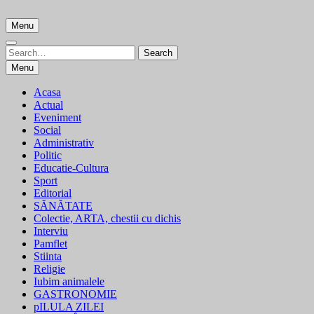
Skip
to
Menu
content
Search
Search
for:
Menu
Acasa
Actual
Eveniment
Social
Administrativ
Politic
Educatie-Cultura
Sport
Editorial
SĂNĂTATE
Colectie, ARTA, chestii cu dichis
Interviu
Pamflet
Stiinta
Religie
Iubim animalele
GASTRONOMIE
pILULA ZILEI