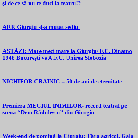
şi de ce să nu te duci la teatru!?
ARR Giurgiu şi-a mutat sediul
ASTĂZI: Mare meci mare la Giurgiu/ F.C. Dinamo
1948 București vs A.F.C. Unirea Slobozia
NICHIFOR CRAINIC – 50 de ani de eternitate
Premiera MECIUL INIMILOR- record teatral pe
scena “Dem Rădulescu” din Giurgiu
Week-end de pomină la Giurgiu: Târg agricol, Gala