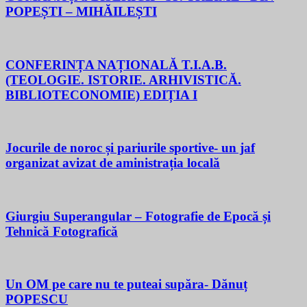
POPEȘTI – MIHĂILEȘTI
CONFERINȚA NAȚIONALĂ T.I.A.B.
(TEOLOGIE. ISTORIE. ARHIVISTICĂ.
BIBLIOTECONOMIE) EDIȚIA I
Jocurile de noroc și pariurile sportive- un jaf
organizat avizat de aministrația locală
Giurgiu Superangular – Fotografie de Epocă și
Tehnică Fotografică
Un OM pe care nu te puteai supăra- Dănuț
POPESCU