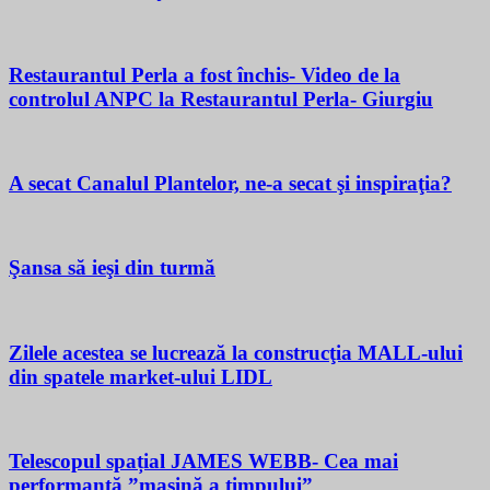
Restaurantul Perla a fost închis- Video de la
controlul ANPC la Restaurantul Perla- Giurgiu
A secat Canalul Plantelor, ne-a secat şi inspiraţia?
Şansa să ieşi din turmă
Zilele acestea se lucrează la construcţia MALL-ului
din spatele market-ului LIDL
Telescopul spațial JAMES WEBB- Cea mai
performantă ”mașină a timpului”