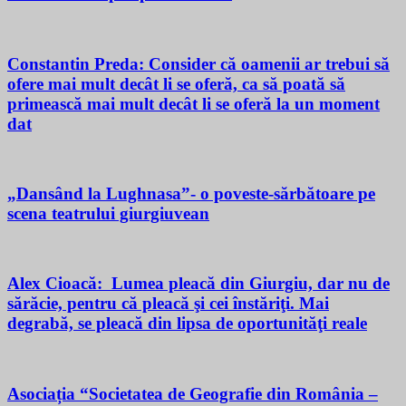
Constantin Preda: Consider că oamenii ar trebui să
ofere mai mult decât li se oferă, ca să poată să
primească mai mult decât li se oferă la un moment
dat
„Dansând la Lughnasa”- o poveste-sărbătoare pe
scena teatrului giurgiuvean
Alex Cioacă: Lumea pleacă din Giurgiu, dar nu de
sărăcie, pentru că pleacă şi cei înstăriţi. Mai
degrabă, se pleacă din lipsa de oportunităţi reale
Asociația “Societatea de Geografie din România –