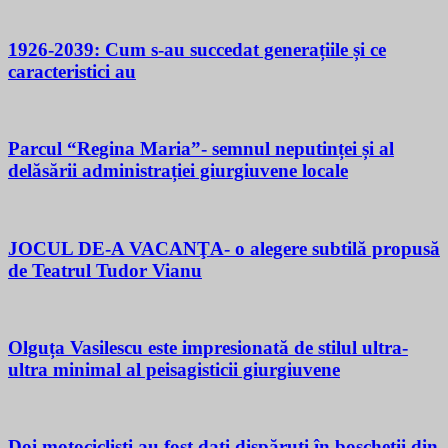
1926-2039: Cum s-au succedat generațiile și ce
caracteristici au
Parcul “Regina Maria”- semnul neputinței și al
delăsării administrației giurgiuvene locale
JOCUL DE-A VACANŢA- o alegere subtilă propusă
de Teatrul Tudor Vianu
Olguța Vasilescu este impresionată de stilul ultra-
ultra minimal al peisagisticii giurgiuvene
Doi motocicliști au fost dați dispăruți în boscheții din