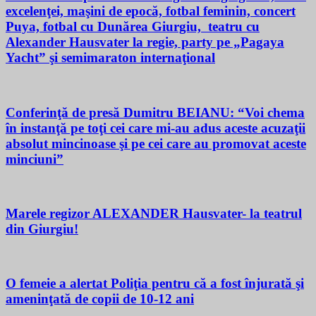
excelenţei, maşini de epocă, fotbal feminin, concert
Puya, fotbal cu Dunărea Giurgiu, teatru cu
Alexander Hausvater la regie, party pe „Pagaya
Yacht” şi semimaraton internaţional
Conferinţă de presă Dumitru BEIANU: “Voi chema
în instanţă pe toţi cei care mi-au adus aceste acuzaţii
absolut mincinoase şi pe cei care au promovat aceste
minciuni”
Marele regizor ALEXANDER Hausvater- la teatrul
din Giurgiu!
O femeie a alertat Poliţia pentru că a fost înjurată şi
ameninţată de copii de 10-12 ani