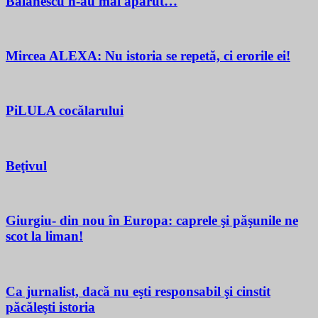
Bălănescu n-au mai apărut…
Mircea ALEXA: Nu istoria se repetă, ci erorile ei!
PiLULA cocălarului
Beţivul
Giurgiu- din nou în Europa: caprele şi păşunile ne
scot la liman!
Ca jurnalist, dacă nu eşti responsabil şi cinstit
păcăleşti istoria