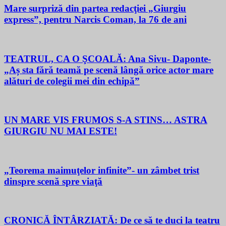
Mare surpriză din partea redacţiei „Giurgiu
express”, pentru Narcis Coman, la 76 de ani
TEATRUL, CA O ŞCOALĂ: Ana Sivu- Daponte-
„Aș sta fără teamă pe scenă lângă orice actor mare
alături de colegii mei din echipă”
UN MARE VIS FRUMOS S-A STINS… ASTRA
GIURGIU NU MAI ESTE!
„Teorema maimuţelor infinite”- un zâmbet trist
dinspre scenă spre viaţă
CRONICĂ ÎNTÂRZIATĂ: De ce să te duci la teatru