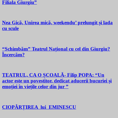
Filiala Giurgiu”
Nea Gică, Unirea mică, weekendu’ prelungit și lada
cu scule
“Schimbăm” Teatrul Național cu cel din Giurgiu?
Încercăm?
TEATRUL, CA O ȘCOALĂ- Filip POPA: “Un
actor este un povestitor, dedicat aducerii bucuriei și
emoției în viețile celor din jur ”
CIOPÂRȚIREA lui EMINESCU