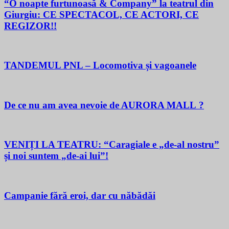
“O noapte furtunoasă & Company” la teatrul din
Giurgiu: CE SPECTACOL, CE ACTORI, CE
REGIZOR!!
TANDEMUL PNL – Locomotiva și vagoanele
De ce nu am avea nevoie de AURORA MALL ?
VENIȚI LA TEATRU: “Caragiale e „de-al nostru”
și noi suntem „de-ai lui”!
Campanie fără eroi, dar cu năbădăi