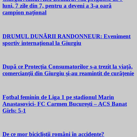
luni, 7 zile din 7, pentru a deveni a 3-a oară
campion naţional
DRUMUL DUNĂRII RANDONNEUR: Eveniment
sportiv internaţional la Giurgiu
După ce Protecţia Consumatorilor s-a trezit la viaţă,
comercianţii din Giurgiu şi-au reamintit de curăţenie
Fotbal feminin de Liga 1 pe stadionul Marin
Anastasovici- FC Carmen București – ACS Banat
Girls: 5-1
De ce mor bicicliştii români în accidente?