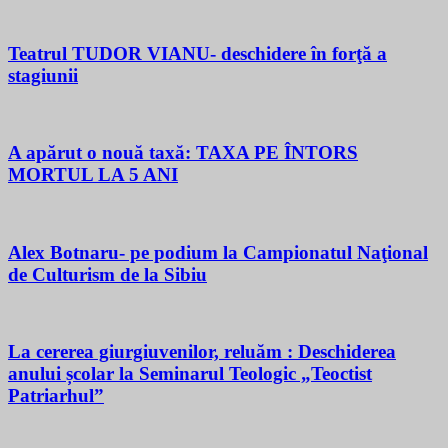
Teatrul TUDOR VIANU- deschidere în forţă a
stagiunii
A apărut o nouă taxă: TAXA PE ÎNTORS
MORTUL LA 5 ANI
Alex Botnaru- pe podium la Campionatul Naţional
de Culturism de la Sibiu
La cererea giurgiuvenilor, reluăm : Deschiderea
anului școlar la Seminarul Teologic „Teoctist
Patriarhul”