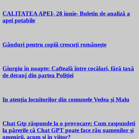
CALITATEA APEI- 28 iunie- Buletin de analiză a
apei potabile
Gânduri pentru copiii crescuţi româneşte
Giurgiu în noapte: Cafteală între cocălari, fără taxă
de deranj din partea Poliției
In atenția locuitorilor din comunele Vedea și Malu
Chat Gtp răspunde la o provocare: Cum raspundeti
la părerile că Chat GPT poate face rău oamenilor şi
omenirii, acum si în viitor?