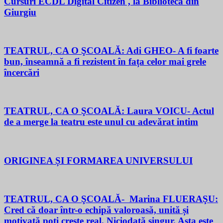
Cursuri ECDL Digital Citizen , la Biblioteca din
Giurgiu
TEATRUL, CA O ŞCOALĂ: Adi GHEO- A fi foarte
bun, înseamnă a fi rezistent în fața celor mai grele
încercări
TEATRUL, CA O ŞCOALĂ: Laura VOICU- Actul
de a merge la teatru este unul cu adevărat intim
ORIGINEA ȘI FORMAREA UNIVERSULUI
TEATRUL, CA O ŞCOALĂ- Marina FLUERAŞU:
Cred că doar într-o echipă valoroasă, unită și
motivată poți crește real. Niciodată singur. Asta este