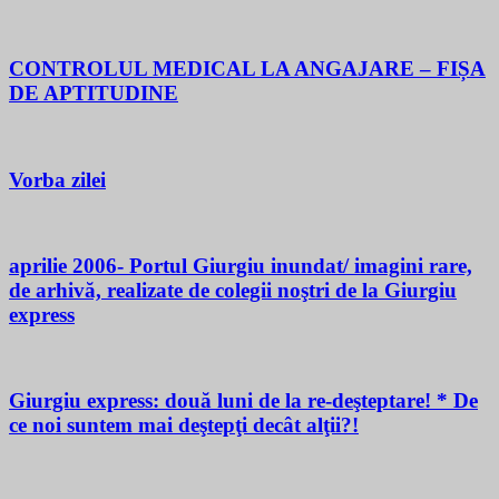
CONTROLUL MEDICAL LA ANGAJARE – FIȘA
DE APTITUDINE
Vorba zilei
aprilie 2006- Portul Giurgiu inundat/ imagini rare,
de arhivă, realizate de colegii noştri de la Giurgiu
express
Giurgiu express: două luni de la re-deşteptare! * De
ce noi suntem mai deştepţi decât alţii?!