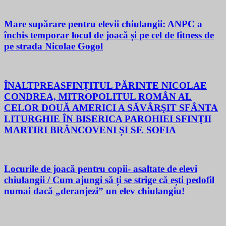
Mare supărare pentru elevii chiulangii: ANPC a
închis temporar locul de joacă și pe cel de fitness de
pe strada Nicolae Gogol
ÎNALTPREASFINȚITUL PĂRINTE NICOLAE
CONDREA, MITROPOLITUL ROMÂN AL
CELOR DOUĂ AMERICI A SĂVÂRŞIT SFÂNTA
LITURGHIE ÎN BISERICA PAROHIEI SFINŢII
MARTIRI BRÂNCOVENI ȘI SF. SOFIA
Locurile de joacă pentru copii- asaltate de elevi
chiulangii / Cum ajungi să ți se strige că ești pedofil
numai dacă „deranjezi” un elev chiulangiu!