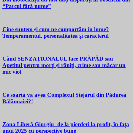
“Parcul fără nume”
Cine suntem și cum ne comportăm în lume?
Temperamentul, personalitatea și caracterul
Când SENZAȚIONALUL face PRĂPĂD sau
Apetitul pentru morți și răniți, crime sau măcar un
mic viol
Ce soarta va avea Complexul Stejarul din Pădurea
Bălănoaiei?!
Zona Liberă Giurgiu- de la pierderi la profit, în fața
unui 2025 cu perspective bune