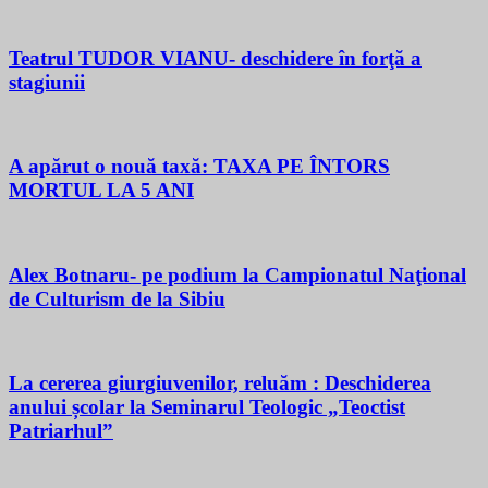
Teatrul TUDOR VIANU- deschidere în forţă a
stagiunii
A apărut o nouă taxă: TAXA PE ÎNTORS
MORTUL LA 5 ANI
Alex Botnaru- pe podium la Campionatul Naţional
de Culturism de la Sibiu
La cererea giurgiuvenilor, reluăm : Deschiderea
anului școlar la Seminarul Teologic „Teoctist
Patriarhul”