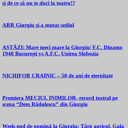
şi de ce să nu te duci la teatru!?
ARR Giurgiu şi-a mutat sediul
ASTĂZI: Mare meci mare la Giurgiu/ F.C. Dinamo
1948 București vs A.F.C. Unirea Slobozia
NICHIFOR CRAINIC – 50 de ani de eternitate
Premiera MECIUL INIMILOR- record teatral pe
scena “Dem Rădulescu” din Giurgiu
Week-end de pomină la Giurgiu: Târg agricol, Gala