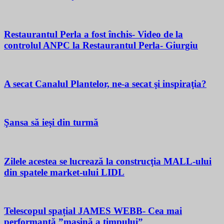
Restaurantul Perla a fost închis- Video de la
controlul ANPC la Restaurantul Perla- Giurgiu
A secat Canalul Plantelor, ne-a secat şi inspiraţia?
Şansa să ieşi din turmă
Zilele acestea se lucrează la construcţia MALL-ului
din spatele market-ului LIDL
Telescopul spațial JAMES WEBB- Cea mai
performantă ”mașină a timpului”