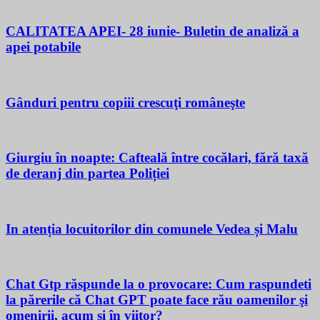
CALITATEA APEI- 28 iunie- Buletin de analiză a
apei potabile
Gânduri pentru copiii crescuţi româneşte
Giurgiu în noapte: Cafteală între cocălari, fără taxă
de deranj din partea Poliției
In atenția locuitorilor din comunele Vedea și Malu
Chat Gtp răspunde la o provocare: Cum raspundeti
la părerile că Chat GPT poate face rău oamenilor şi
omenirii, acum si în viitor?