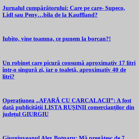
Jurnalul cumpărătorului: Care pe care- Supeco,
Lidl sau Peny…bila de la Kauffland?
Iubito, vine toamna, ce punem la borcan?!
Un robinet care picură consumă aproximativ 17 litri
într-o singură zi, iar o toaletă, aproximativ 40 de
litri?
Operațiunea „AFARĂ CU CARCALACII”: A fost
dată publicităţii LISTA RUŞINII comercianţilor din
judeţul GIURGIU
Giurgiuveanul Alex Botnaru: Mă pregătesc de 7