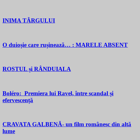
INIMA TÂRGULUI
O duioșie care rușinează… : MARELE ABSENT
ROSTUL și RÂNDUIALA
Boléro: Premiera lui Ravel, între scandal și
efervescență
CRAVATA GALBENĂ- un film românesc din altă
lume