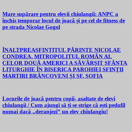
Mare supărare pentru elevii chiulangii: ANPC a
închis temporar locul de joacă și pe cel de fitness de
pe strada Nicolae Gogol
ÎNALTPREASFINȚITUL PĂRINTE NICOLAE
CONDREA, MITROPOLITUL ROMÂN AL
CELOR DOUĂ AMERICI A SĂVÂRŞIT SFÂNTA
LITURGHIE ÎN BISERICA PAROHIEI SFINŢII
MARTIRI BRÂNCOVENI ȘI SF. SOFIA
Locurile de joacă pentru copii- asaltate de elevi
chiulangii / Cum ajungi să ți se strige că ești pedofil
numai dacă „deranjezi” un elev chiulangiu!