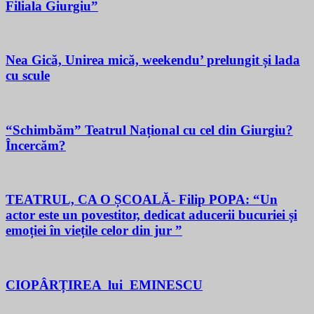
Filiala Giurgiu”
Nea Gică, Unirea mică, weekendu’ prelungit și lada
cu scule
“Schimbăm” Teatrul Național cu cel din Giurgiu?
Încercăm?
TEATRUL, CA O ȘCOALĂ- Filip POPA: “Un
actor este un povestitor, dedicat aducerii bucuriei și
emoției în viețile celor din jur ”
CIOPÂRȚIREA lui EMINESCU