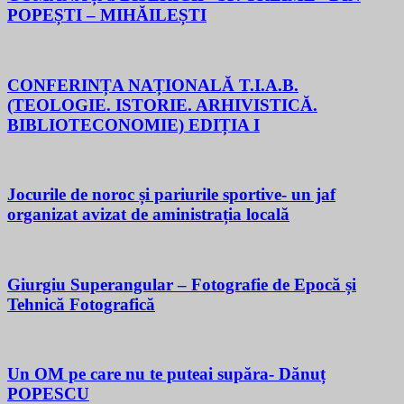
POPEȘTI – MIHĂILEȘTI
CONFERINȚA NAȚIONALĂ T.I.A.B.
(TEOLOGIE. ISTORIE. ARHIVISTICĂ.
BIBLIOTECONOMIE) EDIȚIA I
Jocurile de noroc și pariurile sportive- un jaf
organizat avizat de aministrația locală
Giurgiu Superangular – Fotografie de Epocă și
Tehnică Fotografică
Un OM pe care nu te puteai supăra- Dănuț
POPESCU