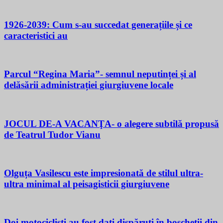
1926-2039: Cum s-au succedat generațiile și ce
caracteristici au
Parcul “Regina Maria”- semnul neputinței și al
delăsării administrației giurgiuvene locale
JOCUL DE-A VACANŢA- o alegere subtilă propusă
de Teatrul Tudor Vianu
Olguța Vasilescu este impresionată de stilul ultra-
ultra minimal al peisagisticii giurgiuvene
Doi motocicliști au fost dați dispăruți în boscheții din