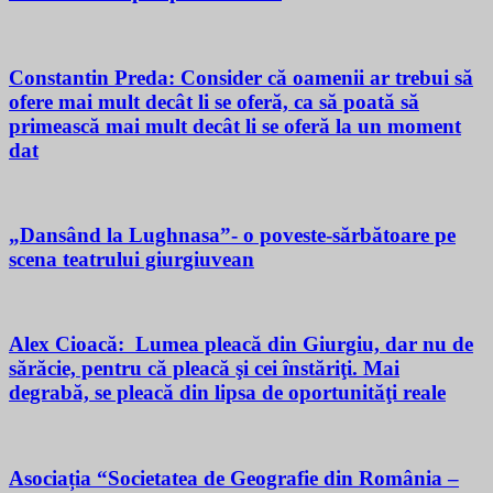
Constantin Preda: Consider că oamenii ar trebui să
ofere mai mult decât li se oferă, ca să poată să
primească mai mult decât li se oferă la un moment
dat
„Dansând la Lughnasa”- o poveste-sărbătoare pe
scena teatrului giurgiuvean
Alex Cioacă: Lumea pleacă din Giurgiu, dar nu de
sărăcie, pentru că pleacă şi cei înstăriţi. Mai
degrabă, se pleacă din lipsa de oportunităţi reale
Asociația “Societatea de Geografie din România –