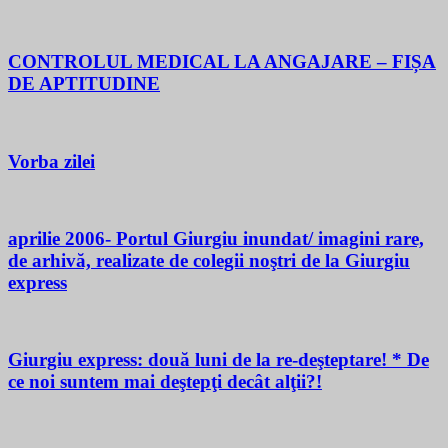
CONTROLUL MEDICAL LA ANGAJARE – FIȘA
DE APTITUDINE
Vorba zilei
aprilie 2006- Portul Giurgiu inundat/ imagini rare,
de arhivă, realizate de colegii noştri de la Giurgiu
express
Giurgiu express: două luni de la re-deşteptare! * De
ce noi suntem mai deştepţi decât alţii?!