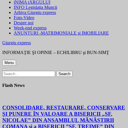
iNIMA tÂRGULUI
INFO Legislaţia Muncii
Arhiva Giurgiu express
Foto-Video
Despre noi
Week-end express
ANUNŢURI -MATRIMONIALE şi IMOBILIARE
Giurgiu express
INFORMAŢIE ŞI OPINIE – ECHILIBRU şi BUN-SIMŢ
Menu
Search
Search
for:
Flash News
CONSOLIDARE, RESTAURARE, CONSERVARE
ȘI PUNERE ÎN VALOARE A BISERICII „SF.
NICOLAE” DIN ANSAMBLUL MĂNĂSTIRII
COMANA și a BISERICII ”SF. TREIME” DIN