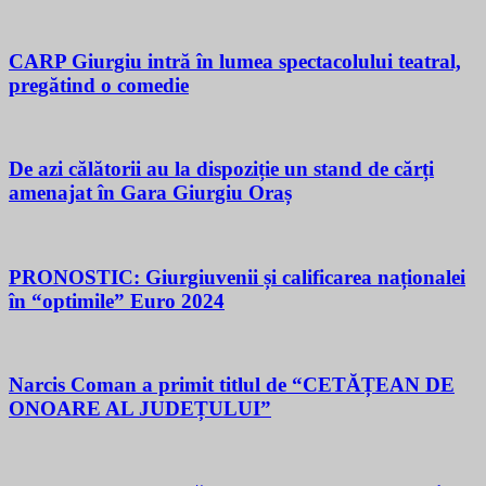
CARP Giurgiu intră în lumea spectacolului teatral,
pregătind o comedie
De azi călătorii au la dispoziție un stand de cărți
amenajat în Gara Giurgiu Oraș
PRONOSTIC: Giurgiuvenii și calificarea naționalei
în “optimile” Euro 2024
Narcis Coman a primit titlul de “CETĂȚEAN DE
ONOARE AL JUDEȚULUI”