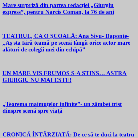
Mare surpriză din partea redacţiei „Giurgiu
express”, pentru Narcis Coman, la 76 de ani
TEATRUL, CA O ŞCOALĂ: Ana Sivu- Daponte-
„Aș sta fără teamă pe scenă lângă orice actor mare
alături de colegii mei din echipă”
UN MARE VIS FRUMOS S-A STINS… ASTRA
GIURGIU NU MAI ESTE!
„Teorema maimuţelor infinite”- un zâmbet trist
dinspre scenă spre viaţă
CRONICĂ ÎNTÂRZIATĂ: De ce să te duci la teatru