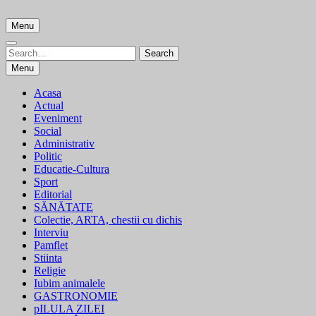
Skip
to
Menu
content
Search
Search
for:
Menu
Acasa
Actual
Eveniment
Social
Administrativ
Politic
Educatie-Cultura
Sport
Editorial
SĂNĂTATE
Colectie, ARTA, chestii cu dichis
Interviu
Pamflet
Stiinta
Religie
Iubim animalele
GASTRONOMIE
pILULA ZILEI