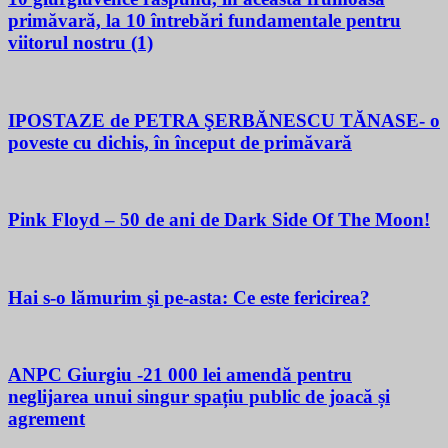
primăvară, la 10 întrebări fundamentale pentru
viitorul nostru (1)
IPOSTAZE de PETRA ŞERBĂNESCU TĂNASE- o
poveste cu dichis, în început de primăvară
Pink Floyd – 50 de ani de Dark Side Of The Moon!
Hai s-o lămurim şi pe-asta: Ce este fericirea?
ANPC Giurgiu -21 000 lei amendă pentru
neglijarea unui singur spațiu public de joacă și
agrement