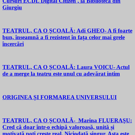
Cursuri ECDL Digital Citizen , la Biblioteca din
Giurgiu
TEATRUL, CA O ŞCOALĂ: Adi GHEO- A fi foarte
bun, înseamnă a fi rezistent în fața celor mai grele
încercări
TEATRUL, CA O ŞCOALĂ: Laura VOICU- Actul
de a merge la teatru este unul cu adevărat intim
ORIGINEA ȘI FORMAREA UNIVERSULUI
TEATRUL, CA O ŞCOALĂ- Marina FLUERAŞU:
Cred că doar într-o echipă valoroasă, unită și
motivată poți crește real. Niciodată singur. Asta este