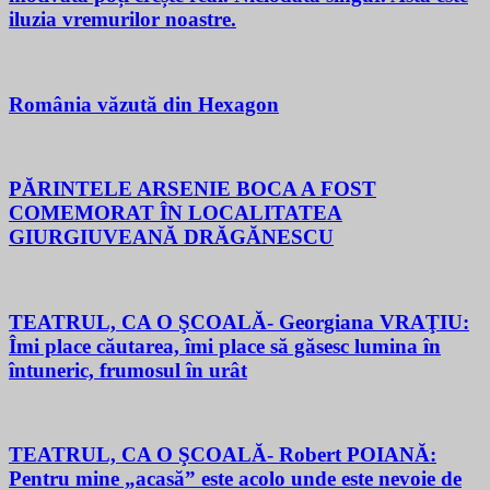
iluzia vremurilor noastre.
România văzută din Hexagon
PĂRINTELE ARSENIE BOCA A FOST
COMEMORAT ÎN LOCALITATEA
GIURGIUVEANĂ DRĂGĂNESCU
TEATRUL, CA O ŞCOALĂ- Georgiana VRAŢIU:
Îmi place căutarea, îmi place să găsesc lumina în
întuneric, frumosul în urât
TEATRUL, CA O ŞCOALĂ- Robert POIANĂ:
Pentru mine „acasă” este acolo unde este nevoie de