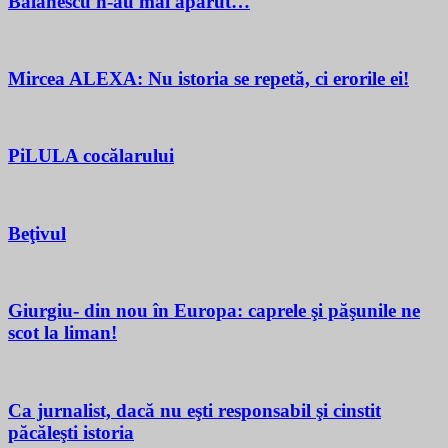
Bălănescu n-au mai apărut…
Mircea ALEXA: Nu istoria se repetă, ci erorile ei!
PiLULA cocălarului
Beţivul
Giurgiu- din nou în Europa: caprele şi păşunile ne
scot la liman!
Ca jurnalist, dacă nu eşti responsabil şi cinstit
păcăleşti istoria