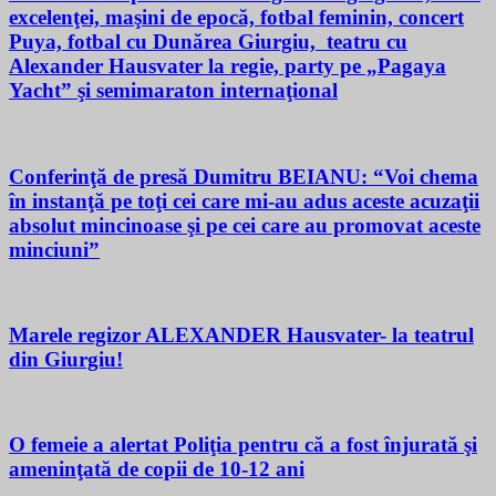
excelenţei, maşini de epocă, fotbal feminin, concert
Puya, fotbal cu Dunărea Giurgiu, teatru cu
Alexander Hausvater la regie, party pe „Pagaya
Yacht” şi semimaraton internaţional
Conferinţă de presă Dumitru BEIANU: “Voi chema
în instanţă pe toţi cei care mi-au adus aceste acuzaţii
absolut mincinoase şi pe cei care au promovat aceste
minciuni”
Marele regizor ALEXANDER Hausvater- la teatrul
din Giurgiu!
O femeie a alertat Poliţia pentru că a fost înjurată şi
ameninţată de copii de 10-12 ani