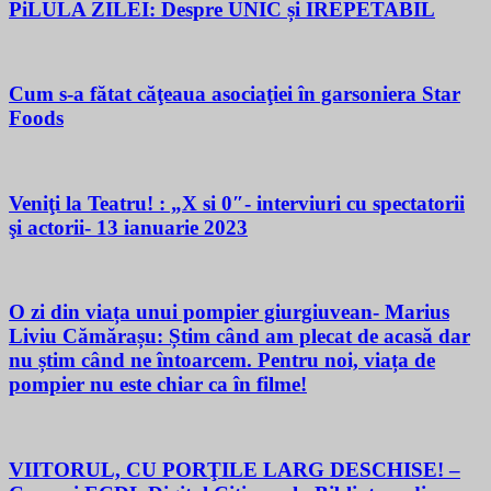
PiLULA ZILEI: Despre UNIC și IREPETABIL
Cum s-a fătat căţeaua asociaţiei în garsoniera Star
Foods
Veniţi la Teatru! : „X si 0″- interviuri cu spectatorii
şi actorii- 13 ianuarie 2023
O zi din viața unui pompier giurgiuvean- Marius
Liviu Cămărașu: Știm când am plecat de acasă dar
nu știm când ne întoarcem. Pentru noi, viața de
pompier nu este chiar ca în filme!
VIITORUL, CU PORŢILE LARG DESCHISE! –