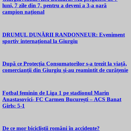
luni, 7 zile din 7, pentru a deveni a 3-a oară
campion naţional
DRUMUL DUNĂRII RANDONNEUR: Eveniment
sportiv internaţional la Giurgiu
După ce Protecţia Consumatorilor s-a trezit la viaţă,
comercianţii din Giurgiu şi-au reamintit de curăţenie
Fotbal feminin de Liga 1 pe stadionul Marin
Anastasovici- FC Carmen București – ACS Banat
Girls: 5-1
De ce mor bicicliştii români în accidente?