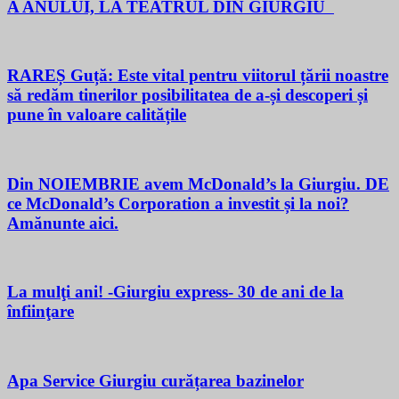
A ANULUI, LA TEATRUL DIN GIURGIU
RAREȘ Guță: Este vital pentru viitorul țării noastre
să redăm tinerilor posibilitatea de a-și descoperi și
pune în valoare calitățile
Din NOIEMBRIE avem McDonald’s la Giurgiu. DE
ce McDonald’s Corporation a investit și la noi?
Amănunte aici.
La mulţi ani! -Giurgiu express- 30 de ani de la
înfiinţare
Apa Service Giurgiu curățarea bazinelor