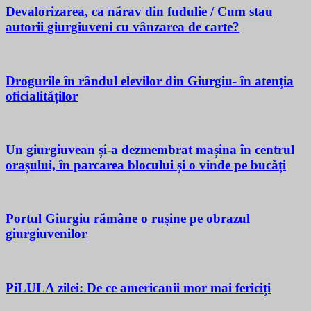
Devalorizarea, ca nărav din fudulie / Cum stau
autorii giurgiuveni cu vânzarea de carte?
Drogurile în rândul elevilor din Giurgiu- în atenția
oficialităților
Un giurgiuvean și-a dezmembrat mașina în centrul
orașului, în parcarea blocului și o vinde pe bucăți
Portul Giurgiu rămâne o rușine pe obrazul
giurgiuvenilor
PiLULA zilei: De ce americanii mor mai fericiți