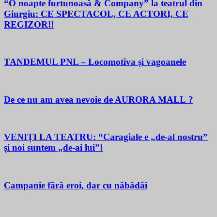
“O noapte furtunoasă & Company” la teatrul din
Giurgiu: CE SPECTACOL, CE ACTORI, CE
REGIZOR!!
TANDEMUL PNL – Locomotiva și vagoanele
De ce nu am avea nevoie de AURORA MALL ?
VENIȚI LA TEATRU: “Caragiale e „de-al nostru”
și noi suntem „de-ai lui”!
Campanie fără eroi, dar cu năbădăi