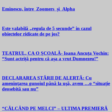
Eminescu, între Zoomers și Alpha
Este valabilă „regula de 5 secunde” in cazul
obiectelor ridicate de pe jos?
TEATRUL, CA O ŞCOALĂ- Ioana Ancuța Vochin:
“Sunt actriță pentru că așa a vrut Dumnezeu!”
DECLARAREA STĂRII DE ALERTĂ: Cu
ameninţarea gunoiul până la uşă, avem …o “situație
deosebită sau nu”
“CĂLCÂND PE MELCI” – ULTIMA PREMIERĂ