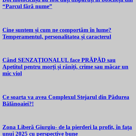
“Parcul fără nume”
Cine suntem și cum ne comportăm în lume?
Temperamentul, personalitatea și caracterul
Când SENZAȚIONALUL face PRĂPĂD sau
Apetitul pentru morți și răniți, crime sau măcar un
mic viol
Ce soarta va avea Complexul Stejarul din Pădurea
Bălănoaiei?!
Zona Liberă Giurgiu- de la pierderi la profit, în fața
unui 2025 cu perspective bune