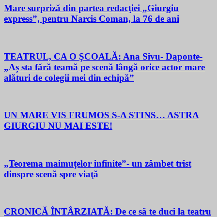
Mare surpriză din partea redacţiei „Giurgiu
express”, pentru Narcis Coman, la 76 de ani
TEATRUL, CA O ŞCOALĂ: Ana Sivu- Daponte-
„Aș sta fără teamă pe scenă lângă orice actor mare
alături de colegii mei din echipă”
UN MARE VIS FRUMOS S-A STINS… ASTRA
GIURGIU NU MAI ESTE!
„Teorema maimuţelor infinite”- un zâmbet trist
dinspre scenă spre viaţă
CRONICĂ ÎNTÂRZIATĂ: De ce să te duci la teatru