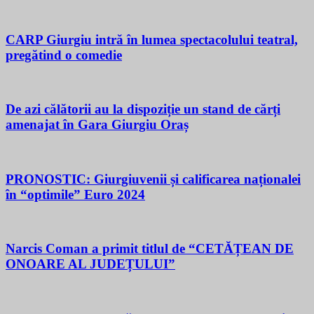
CARP Giurgiu intră în lumea spectacolului teatral,
pregătind o comedie
De azi călătorii au la dispoziție un stand de cărți
amenajat în Gara Giurgiu Oraș
PRONOSTIC: Giurgiuvenii și calificarea naționalei
în “optimile” Euro 2024
Narcis Coman a primit titlul de “CETĂȚEAN DE
ONOARE AL JUDEȚULUI”