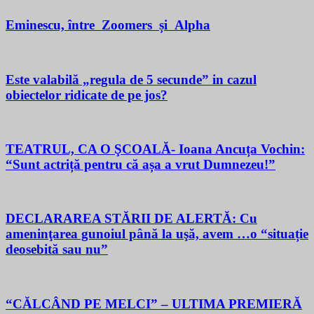
Eminescu, între Zoomers și Alpha
Este valabilă „regula de 5 secunde” in cazul
obiectelor ridicate de pe jos?
TEATRUL, CA O ŞCOALĂ- Ioana Ancuța Vochin:
“Sunt actriță pentru că așa a vrut Dumnezeu!”
DECLARAREA STĂRII DE ALERTĂ: Cu
ameninţarea gunoiul până la uşă, avem …o “situație
deosebită sau nu”
“CĂLCÂND PE MELCI” – ULTIMA PREMIERĂ