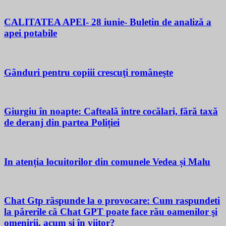
CALITATEA APEI- 28 iunie- Buletin de analiză a
apei potabile
Gânduri pentru copiii crescuţi româneşte
Giurgiu în noapte: Cafteală între cocălari, fără taxă
de deranj din partea Poliției
In atenția locuitorilor din comunele Vedea și Malu
Chat Gtp răspunde la o provocare: Cum raspundeti
la părerile că Chat GPT poate face rău oamenilor şi
omenirii, acum si în viitor?