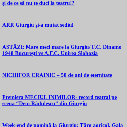
şi de ce să nu te duci la teatru!?
ARR Giurgiu şi-a mutat sediul
ASTĂZI: Mare meci mare la Giurgiu/ F.C. Dinamo
1948 București vs A.F.C. Unirea Slobozia
NICHIFOR CRAINIC – 50 de ani de eternitate
Premiera MECIUL INIMILOR- record teatral pe
scena “Dem Rădulescu” din Giurgiu
Week-end de pomină la Giurgiu: Târg agricol, Gala