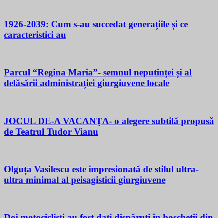
1926-2039: Cum s-au succedat generațiile și ce
caracteristici au
Parcul “Regina Maria”- semnul neputinței și al
delăsării administrației giurgiuvene locale
JOCUL DE-A VACANŢA- o alegere subtilă propusă
de Teatrul Tudor Vianu
Olguța Vasilescu este impresionată de stilul ultra-
ultra minimal al peisagisticii giurgiuvene
Doi motocicliști au fost dați dispăruți în boscheții din