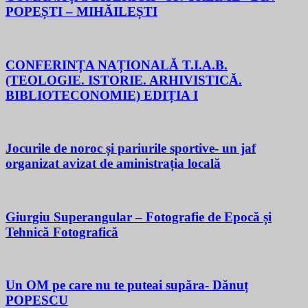
POPEȘTI – MIHĂILEȘTI
CONFERINȚA NAȚIONALĂ T.I.A.B.
(TEOLOGIE. ISTORIE. ARHIVISTICĂ.
BIBLIOTECONOMIE) EDIȚIA I
Jocurile de noroc și pariurile sportive- un jaf
organizat avizat de aministrația locală
Giurgiu Superangular – Fotografie de Epocă și
Tehnică Fotografică
Un OM pe care nu te puteai supăra- Dănuț
POPESCU