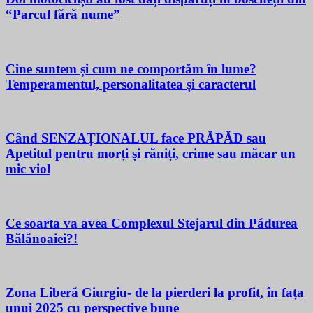
“Parcul fără nume”
Cine suntem și cum ne comportăm în lume?
Temperamentul, personalitatea și caracterul
Când SENZAȚIONALUL face PRĂPĂD sau
Apetitul pentru morți și răniți, crime sau măcar un
mic viol
Ce soarta va avea Complexul Stejarul din Pădurea
Bălănoaiei?!
Zona Liberă Giurgiu- de la pierderi la profit, în fața
unui 2025 cu perspective bune