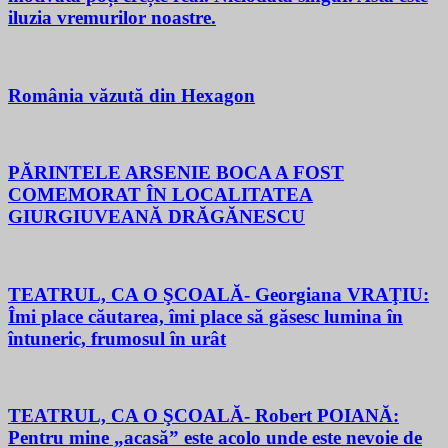
iluzia vremurilor noastre.
România văzută din Hexagon
PĂRINTELE ARSENIE BOCA A FOST
COMEMORAT ÎN LOCALITATEA
GIURGIUVEANĂ DRĂGĂNESCU
TEATRUL, CA O ŞCOALĂ- Georgiana VRAŢIU:
Îmi place căutarea, îmi place să găsesc lumina în
întuneric, frumosul în urât
TEATRUL, CA O ŞCOALĂ- Robert POIANĂ:
Pentru mine „acasă” este acolo unde este nevoie de