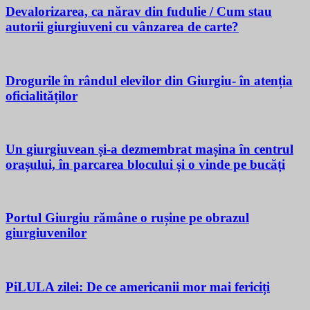
Devalorizarea, ca nărav din fudulie / Cum stau
autorii giurgiuveni cu vânzarea de carte?
Drogurile în rândul elevilor din Giurgiu- în atenția
oficialităților
Un giurgiuvean și-a dezmembrat mașina în centrul
orașului, în parcarea blocului și o vinde pe bucăți
Portul Giurgiu rămâne o rușine pe obrazul
giurgiuvenilor
PiLULA zilei: De ce americanii mor mai fericiți