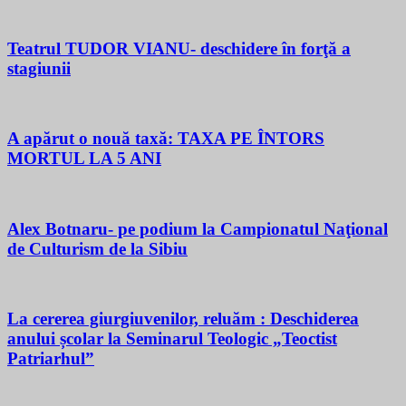
Teatrul TUDOR VIANU- deschidere în forţă a
stagiunii
A apărut o nouă taxă: TAXA PE ÎNTORS
MORTUL LA 5 ANI
Alex Botnaru- pe podium la Campionatul Naţional
de Culturism de la Sibiu
La cererea giurgiuvenilor, reluăm : Deschiderea
anului școlar la Seminarul Teologic „Teoctist
Patriarhul”