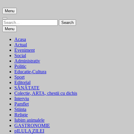
Skip
to
Menu
content
Search
Search
for:
Menu
Acasa
Actual
Eveniment
Social
Administrativ
Politic
Educatie-Cultura
Sport
Editorial
SĂNĂTATE
Colectie, ARTA, chestii cu dichis
Interviu
Pamflet
Stiinta
Religie
Iubim animalele
GASTRONOMIE
pILULA ZILEI