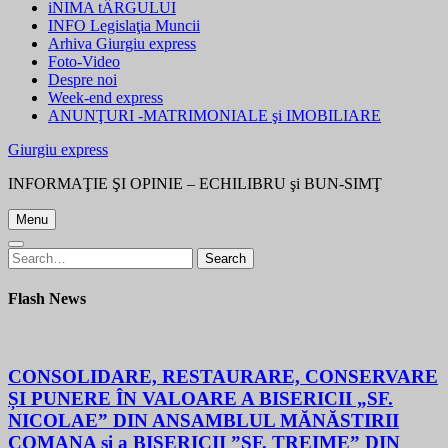
iNIMA tÂRGULUI
INFO Legislaţia Muncii
Arhiva Giurgiu express
Foto-Video
Despre noi
Week-end express
ANUNŢURI -MATRIMONIALE şi IMOBILIARE
Giurgiu express
INFORMAŢIE ŞI OPINIE – ECHILIBRU şi BUN-SIMŢ
Menu
Search
Search
for:
Flash News
CONSOLIDARE, RESTAURARE, CONSERVARE
ȘI PUNERE ÎN VALOARE A BISERICII „SF.
NICOLAE” DIN ANSAMBLUL MĂNĂSTIRII
COMANA și a BISERICII ”SF. TREIME” DIN