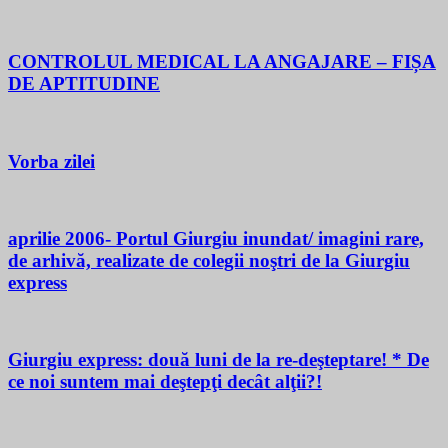
CONTROLUL MEDICAL LA ANGAJARE – FIȘA
DE APTITUDINE
Vorba zilei
aprilie 2006- Portul Giurgiu inundat/ imagini rare,
de arhivă, realizate de colegii noştri de la Giurgiu
express
Giurgiu express: două luni de la re-deşteptare! * De
ce noi suntem mai deştepţi decât alţii?!