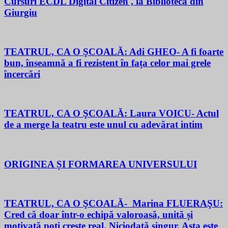
Cursuri ECDL Digital Citizen , la Biblioteca din
Giurgiu
TEATRUL, CA O ŞCOALĂ: Adi GHEO- A fi foarte
bun, înseamnă a fi rezistent în fața celor mai grele
încercări
TEATRUL, CA O ŞCOALĂ: Laura VOICU- Actul
de a merge la teatru este unul cu adevărat intim
ORIGINEA ȘI FORMAREA UNIVERSULUI
TEATRUL, CA O ŞCOALĂ- Marina FLUERAŞU:
Cred că doar într-o echipă valoroasă, unită și
motivată poți crește real. Niciodată singur. Asta este