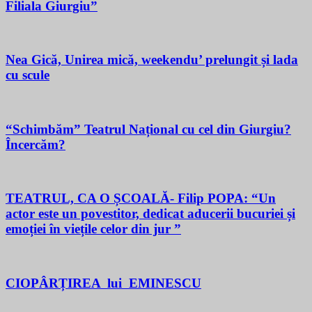
Filiala Giurgiu”
Nea Gică, Unirea mică, weekendu’ prelungit și lada
cu scule
“Schimbăm” Teatrul Național cu cel din Giurgiu?
Încercăm?
TEATRUL, CA O ȘCOALĂ- Filip POPA: “Un
actor este un povestitor, dedicat aducerii bucuriei și
emoției în viețile celor din jur ”
CIOPÂRȚIREA lui EMINESCU