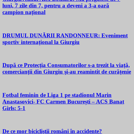
luni, 7 zile din 7, pentru a deveni a 3-a oară
campion naţional
DRUMUL DUNĂRII RANDONNEUR: Eveniment
sportiv internaţional la Giurgiu
După ce Protecţia Consumatorilor s-a trezit la viaţă,
comercianţii din Giurgiu şi-au reamintit de curăţenie
Fotbal feminin de Liga 1 pe stadionul Marin
Anastasovici- FC Carmen București – ACS Banat
Girls: 5-1
De ce mor bicicliştii români în accidente?