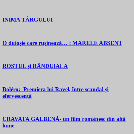
INIMA TÂRGULUI
O duioșie care rușinează… : MARELE ABSENT
ROSTUL și RÂNDUIALA
Boléro: Premiera lui Ravel, între scandal și
efervescență
CRAVATA GALBENĂ- un film românesc din altă
lume