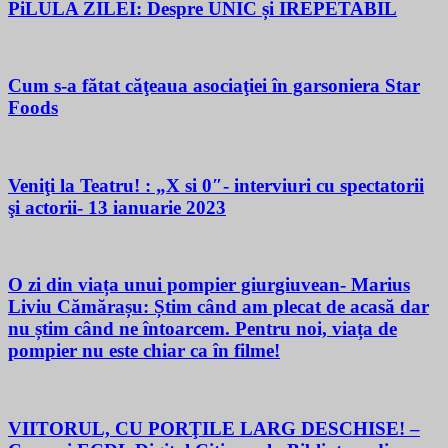
PiLULA ZILEI: Despre UNIC și IREPETABIL
Cum s-a fătat căţeaua asociaţiei în garsoniera Star
Foods
Veniţi la Teatru! : „X si 0″- interviuri cu spectatorii
şi actorii- 13 ianuarie 2023
O zi din viața unui pompier giurgiuvean- Marius
Liviu Cămărașu: Știm când am plecat de acasă dar
nu știm când ne întoarcem. Pentru noi, viața de
pompier nu este chiar ca în filme!
VIITORUL, CU PORŢILE LARG DESCHISE! –