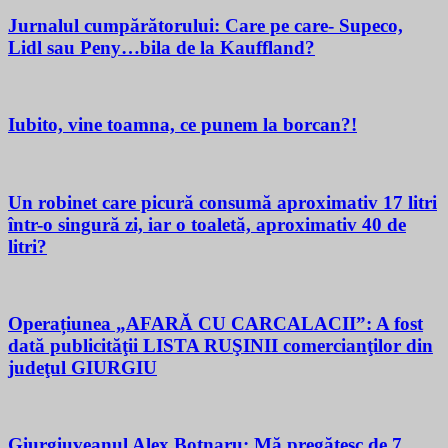
Jurnalul cumpărătorului: Care pe care- Supeco,
Lidl sau Peny…bila de la Kauffland?
Iubito, vine toamna, ce punem la borcan?!
Un robinet care picură consumă aproximativ 17 litri
într-o singură zi, iar o toaletă, aproximativ 40 de
litri?
Operațiunea „AFARĂ CU CARCALACII”: A fost
dată publicităţii LISTA RUŞINII comercianţilor din
judeţul GIURGIU
Giurgiuveanul Alex Botnaru: Mă pregătesc de 7