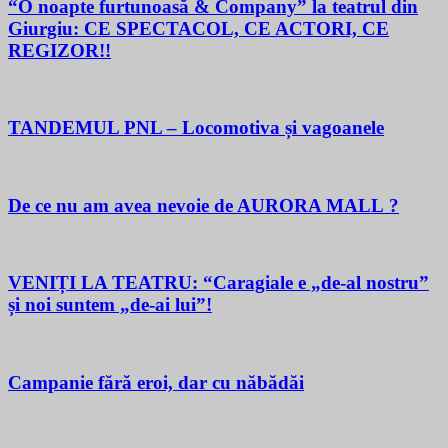
“O noapte furtunoasă & Company” la teatrul din
Giurgiu: CE SPECTACOL, CE ACTORI, CE
REGIZOR!!
TANDEMUL PNL – Locomotiva și vagoanele
De ce nu am avea nevoie de AURORA MALL ?
VENIȚI LA TEATRU: “Caragiale e „de-al nostru”
și noi suntem „de-ai lui”!
Campanie fără eroi, dar cu năbădăi