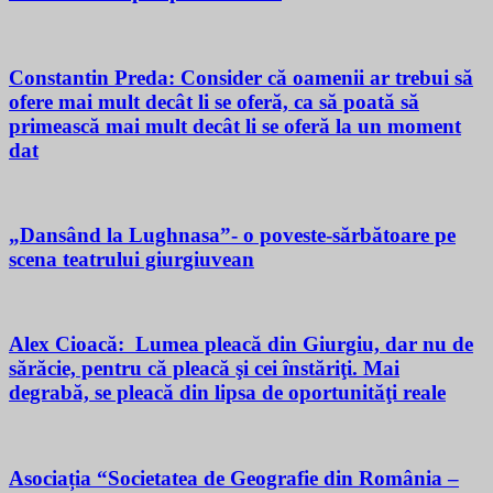
Constantin Preda: Consider că oamenii ar trebui să
ofere mai mult decât li se oferă, ca să poată să
primească mai mult decât li se oferă la un moment
dat
„Dansând la Lughnasa”- o poveste-sărbătoare pe
scena teatrului giurgiuvean
Alex Cioacă: Lumea pleacă din Giurgiu, dar nu de
sărăcie, pentru că pleacă şi cei înstăriţi. Mai
degrabă, se pleacă din lipsa de oportunităţi reale
Asociația “Societatea de Geografie din România –