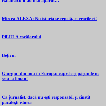
Bălănescu n-au mai apărut…
Mircea ALEXA: Nu istoria se repetă, ci erorile ei!
PiLULA cocălarului
Beţivul
Giurgiu- din nou în Europa: caprele şi păşunile ne
scot la liman!
Ca jurnalist, dacă nu eşti responsabil şi cinstit
păcăleşti istoria