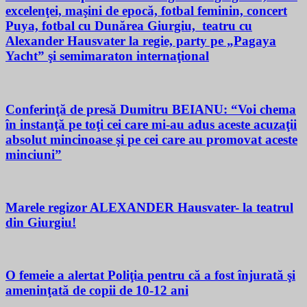
excelenţei, maşini de epocă, fotbal feminin, concert
Puya, fotbal cu Dunărea Giurgiu, teatru cu
Alexander Hausvater la regie, party pe „Pagaya
Yacht” şi semimaraton internaţional
Conferinţă de presă Dumitru BEIANU: “Voi chema
în instanţă pe toţi cei care mi-au adus aceste acuzaţii
absolut mincinoase şi pe cei care au promovat aceste
minciuni”
Marele regizor ALEXANDER Hausvater- la teatrul
din Giurgiu!
O femeie a alertat Poliţia pentru că a fost înjurată şi
ameninţată de copii de 10-12 ani