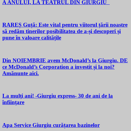
A ANULUI, LA TEATRUL DIN GIURGIU
RAREȘ Guță: Este vital pentru viitorul țării noastre
să redăm tinerilor posibilitatea de a-și descoperi și
pune în valoare calitățile
Din NOIEMBRIE avem McDonald’s la Giurgiu. DE
ce McDonald’s Corporation a investit și la noi?
Amănunte aici.
La mulţi ani! -Giurgiu express- 30 de ani de la
înfiinţare
Apa Service Giurgiu curățarea bazinelor