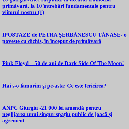
primăvară, la 10 întrebări fundamentale pentru
viitorul nostru (1)
IPOSTAZE de PETRA ŞERBĂNESCU TĂNASE- o
poveste cu dichis, în început de primăvară
Pink Floyd – 50 de ani de Dark Side Of The Moon!
Hai s-o lămurim şi pe-asta: Ce este fericirea?
ANPC Giurgiu -21 000 lei amendă pentru
neglijarea unui singur spațiu public de joacă și
agrement