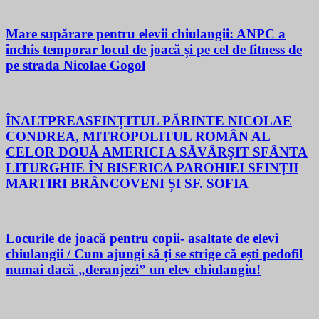
Mare supărare pentru elevii chiulangii: ANPC a
închis temporar locul de joacă și pe cel de fitness de
pe strada Nicolae Gogol
ÎNALTPREASFINȚITUL PĂRINTE NICOLAE
CONDREA, MITROPOLITUL ROMÂN AL
CELOR DOUĂ AMERICI A SĂVÂRŞIT SFÂNTA
LITURGHIE ÎN BISERICA PAROHIEI SFINŢII
MARTIRI BRÂNCOVENI ȘI SF. SOFIA
Locurile de joacă pentru copii- asaltate de elevi
chiulangii / Cum ajungi să ți se strige că ești pedofil
numai dacă „deranjezi” un elev chiulangiu!