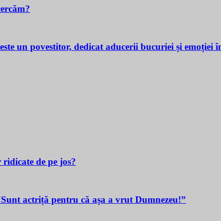
cercăm?
povestitor, dedicat aducerii bucuriei și emoției în v
 ridicate de pe jos?
t actriță pentru că așa a vrut Dumnezeu!”