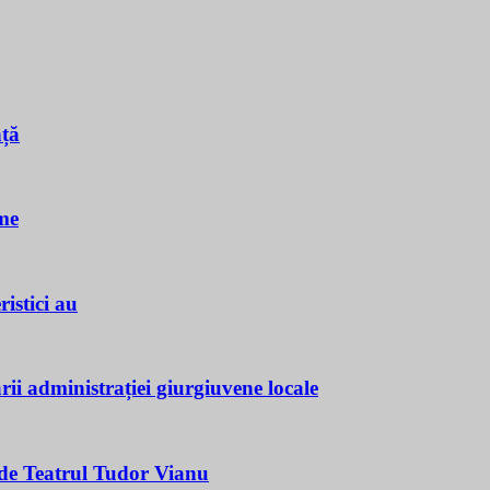
nță
me
istici au
ii administrației giurgiuvene locale
e Teatrul Tudor Vianu