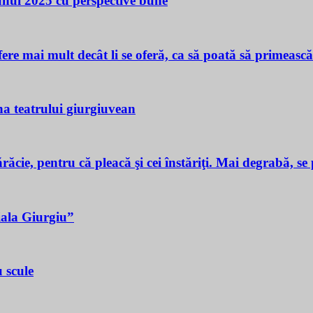
 unui 2025 cu perspective bune
ere mai mult decât li se oferă, ca să poată să primeasc
a teatrului giurgiuvean
ie, pentru că pleacă şi cei înstăriţi. Mai degrabă, se p
iala Giurgiu”
 scule