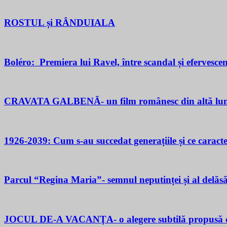
ROSTUL și RÂNDUIALA
Boléro: Premiera lui Ravel, între scandal și efervesce
CRAVATA GALBENĂ- un film românesc din altă lu
1926-2039: Cum s-au succedat generațiile și ce caracter
Parcul “Regina Maria”- semnul neputinței și al delăsăr
JOCUL DE-A VACANŢA- o alegere subtilă propusă d