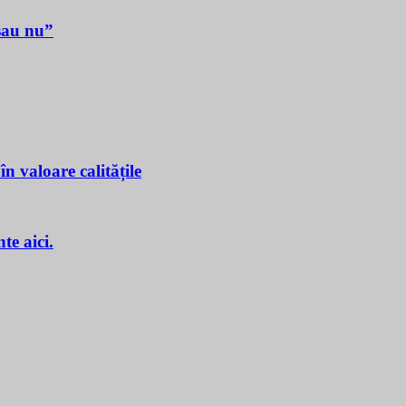
sau nu”
n valoare calitățile
e aici.