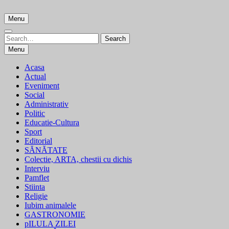
Skip
to
Menu
content
Search
Search
for:
Menu
Acasa
Actual
Eveniment
Social
Administrativ
Politic
Educatie-Cultura
Sport
Editorial
SĂNĂTATE
Colectie, ARTA, chestii cu dichis
Interviu
Pamflet
Stiinta
Religie
Iubim animalele
GASTRONOMIE
pILULA ZILEI