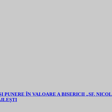
 PUNERE ÎN VALOARE A BISERICII „SF. NICO
ĂILEȘTI