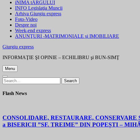
iNIMA tÂRGULUI
INFO Legislaţia Muncii
Arhiva Giurgiu express
Foto-Video
Despre noi
Week-end express
ANUNŢURI -MATRIMONIALE şi IMOBILIARE
Giurgiu express
INFORMAŢIE ŞI OPINIE – ECHILIBRU şi BUN-SIMŢ
Menu
Search
Search
for:
Flash News
CONSOLIDARE, RESTAURARE, CONSERVARE ȘI
a BISERICII ”SF. TREIME” DIN POPEȘTI – MIH