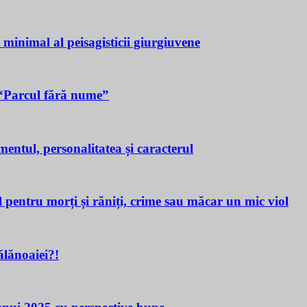
a minimal al peisagisticii giurgiuvene
n “Parcul fără nume”
tul, personalitatea și caracterul
ru morți și răniți, crime sau măcar un mic viol
lănoaiei?!