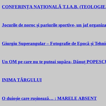
CONFERINȚA NAȚIONALĂ T.I.A.B. (TEOLOGIE.
Jocurile de noroc și pariurile sportive- un jaf organiza
Giurgiu Superangular – Fotografie de Epocă și Tehni
Un OM pe care nu te puteai supăra- Dănuț POPESC
INIMA TÂRGULUI
O duioșie care rușinează… : MARELE ABSENT