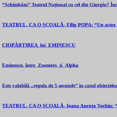
“Schimbăm” Teatrul Național cu cel din Giurgiu? În
TEATRUL, CA O ȘCOALĂ- Filip POPA: “Un actor este un 
CIOPÂRȚIREA lui EMINESCU
Eminescu, între Zoomers și Alpha
Este valabilă „regula de 5 secunde” in cazul obiectelor
TEATRUL, CA O ŞCOALĂ- Ioana Ancuța Vochin: “Sun