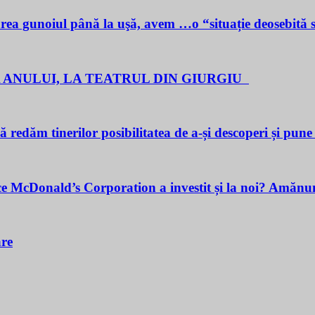
noiul până la uşă, avem …o “situație deosebită 
 ANULUI, LA TEATRUL DIN GIURGIU
redăm tinerilor posibilitatea de a-și descoperi și pune î
cDonald’s Corporation a investit și la noi? Amănunt
are