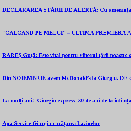
DECLARAREA STĂRII DE ALERTĂ: Cu ameninţarea gu
“CĂLCÂND PE MELCI” – ULTIMA PREMIERĂ A
RAREȘ Guță: Este vital pentru viitorul țării noastre să 
Din NOIEMBRIE avem McDonald’s la Giurgiu. DE ce M
La mulţi ani! -Giurgiu express- 30 de ani de la înfiinţ
Apa Service Giurgiu curățarea bazinelor