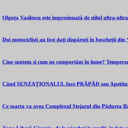
Olguța Vasilescu este impresionată de stilul ultra-ultr
Doi motocicliști au fost dați dispăruți în boscheții di
Cine suntem și cum ne comportăm în lume? Temperamen
Când SENZAȚIONALUL face PRĂPĂD sau Apetitul pent
Ce soarta va avea Complexul Stejarul din Pădurea Bă