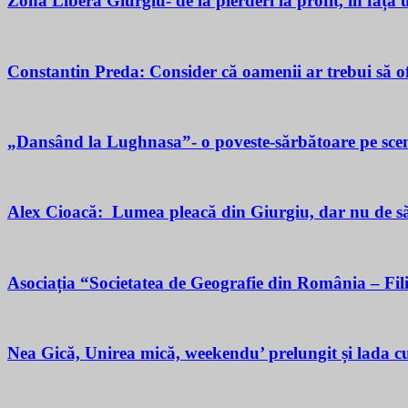
Zona Liberă Giurgiu- de la pierderi la profit, în fața
Constantin Preda: Consider că oamenii ar trebui să of
„Dansând la Lughnasa”- o poveste-sărbătoare pe scen
Alex Cioacă: Lumea pleacă din Giurgiu, dar nu de sărăc
Asociația “Societatea de Geografie din România – Fil
Nea Gică, Unirea mică, weekendu’ prelungit și lada cu