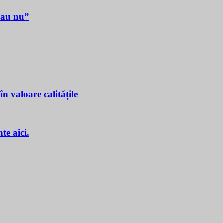
sau nu”
n valoare calitățile
e aici.