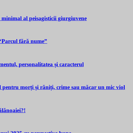
a minimal al peisagisticii giurgiuvene
n “Parcul fără nume”
tul, personalitatea și caracterul
ru morți și răniți, crime sau măcar un mic viol
lănoaiei?!