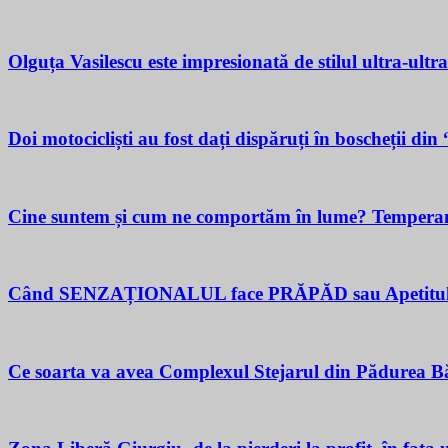
Olguța Vasilescu este impresionată de stilul ultra-ultr
Doi motocicliști au fost dați dispăruți în boscheții di
Cine suntem și cum ne comportăm în lume? Temperamen
Când SENZAȚIONALUL face PRĂPĂD sau Apetitul pent
Ce soarta va avea Complexul Stejarul din Pădurea Bă