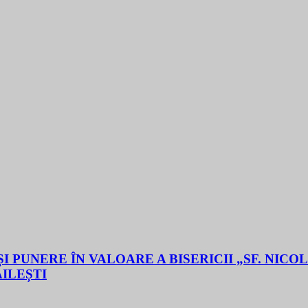
 PUNERE ÎN VALOARE A BISERICII „SF. NICO
ĂILEȘTI