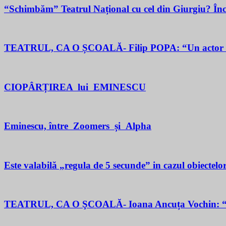
“Schimbăm” Teatrul Național cu cel din Giurgiu? În
TEATRUL, CA O ȘCOALĂ- Filip POPA: “Un actor este un 
CIOPÂRȚIREA lui EMINESCU
Eminescu, între Zoomers și Alpha
Este valabilă „regula de 5 secunde” in cazul obiectelor
TEATRUL, CA O ŞCOALĂ- Ioana Ancuța Vochin: “Sun