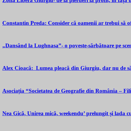
Zona Liberă Giurgiu- de la pierderi la profit, în fața
Constantin Preda: Consider că oamenii ar trebui să of
„Dansând la Lughnasa”- o poveste-sărbătoare pe scen
Alex Cioacă: Lumea pleacă din Giurgiu, dar nu de sărăc
Asociația “Societatea de Geografie din România – Fil
Nea Gică, Unirea mică, weekendu’ prelungit și lada cu