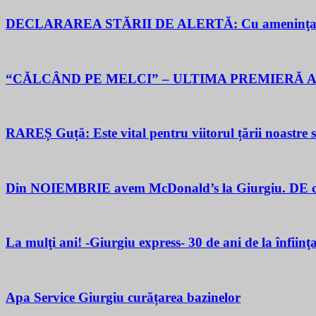
DECLARAREA STĂRII DE ALERTĂ: Cu ameninţarea gu
“CĂLCÂND PE MELCI” – ULTIMA PREMIERĂ A
RAREȘ Guță: Este vital pentru viitorul țării noastre să 
Din NOIEMBRIE avem McDonald’s la Giurgiu. DE ce M
La mulţi ani! -Giurgiu express- 30 de ani de la înfiinţ
Apa Service Giurgiu curățarea bazinelor