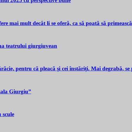
 unui 2025 cu perspective bune
ere mai mult decât li se oferă, ca să poată să primeasc
a teatrului giurgiuvean
ie, pentru că pleacă şi cei înstăriţi. Mai degrabă, se p
iala Giurgiu”
 scule