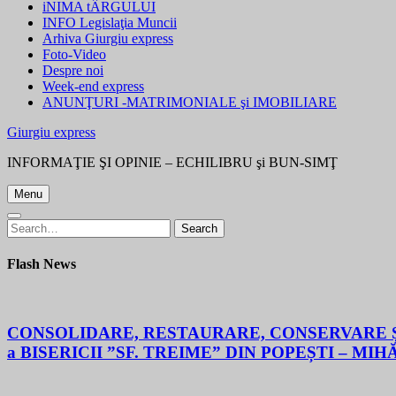
iNIMA tÂRGULUI
INFO Legislaţia Muncii
Arhiva Giurgiu express
Foto-Video
Despre noi
Week-end express
ANUNŢURI -MATRIMONIALE şi IMOBILIARE
Giurgiu express
INFORMAŢIE ŞI OPINIE – ECHILIBRU şi BUN-SIMŢ
Menu
Search
Search
for:
Flash News
CONSOLIDARE, RESTAURARE, CONSERVARE ȘI
a BISERICII ”SF. TREIME” DIN POPEȘTI – MIH