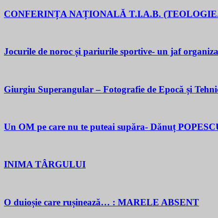
CONFERINȚA NAȚIONALĂ T.I.A.B. (TEOLOGIE.
Jocurile de noroc și pariurile sportive- un jaf organiza
Giurgiu Superangular – Fotografie de Epocă și Tehni
Un OM pe care nu te puteai supăra- Dănuț POPESC
INIMA TÂRGULUI
O duioșie care rușinează… : MARELE ABSENT