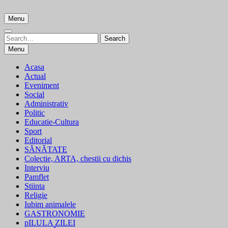
Skip
to
Menu
content
Search
Search
for:
Menu
Acasa
Actual
Eveniment
Social
Administrativ
Politic
Educatie-Cultura
Sport
Editorial
SĂNĂTATE
Colectie, ARTA, chestii cu dichis
Interviu
Pamflet
Stiinta
Religie
Iubim animalele
GASTRONOMIE
pILULA ZILEI