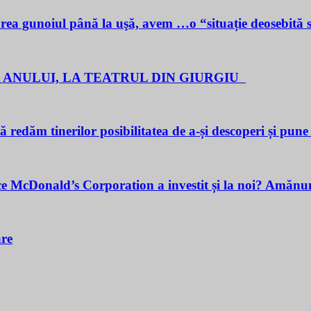
noiul până la uşă, avem …o “situație deosebită 
 ANULUI, LA TEATRUL DIN GIURGIU
redăm tinerilor posibilitatea de a-și descoperi și pune î
cDonald’s Corporation a investit și la noi? Amănunt
are