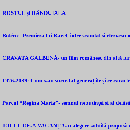
ROSTUL și RÂNDUIALA
Boléro: Premiera lui Ravel, între scandal și efervesce
CRAVATA GALBENĂ- un film românesc din altă lu
1926-2039: Cum s-au succedat generațiile și ce caracter
Parcul “Regina Maria”- semnul neputinței și al delăsăr
JOCUL DE-A VACANŢA- o alegere subtilă propusă d