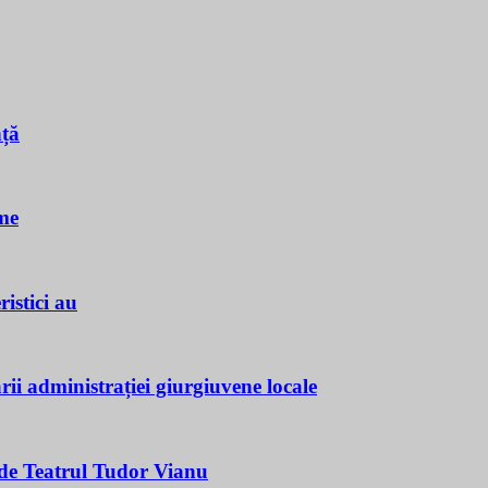
nță
me
istici au
ii administrației giurgiuvene locale
e Teatrul Tudor Vianu