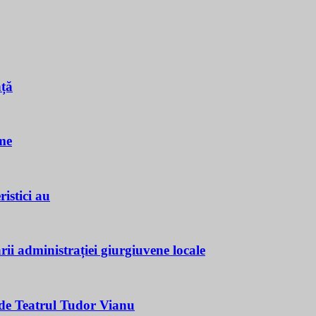
nță
me
istici au
ii administrației giurgiuvene locale
e Teatrul Tudor Vianu