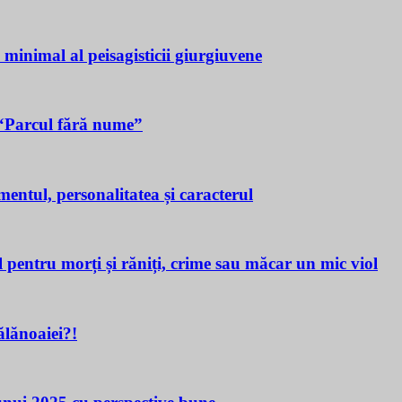
a minimal al peisagisticii giurgiuvene
n “Parcul fără nume”
tul, personalitatea și caracterul
ru morți și răniți, crime sau măcar un mic viol
lănoaiei?!