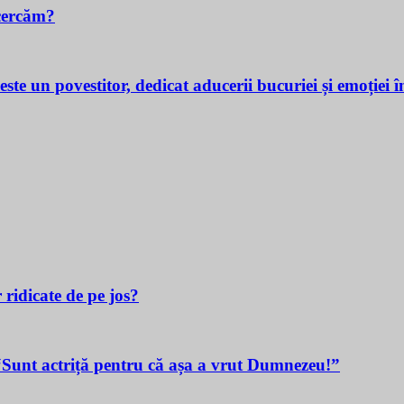
cercăm?
povestitor, dedicat aducerii bucuriei și emoției în v
 ridicate de pe jos?
t actriță pentru că așa a vrut Dumnezeu!”