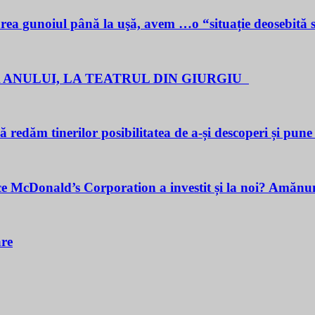
noiul până la uşă, avem …o “situație deosebită 
 ANULUI, LA TEATRUL DIN GIURGIU
redăm tinerilor posibilitatea de a-și descoperi și pune î
cDonald’s Corporation a investit și la noi? Amănunt
are