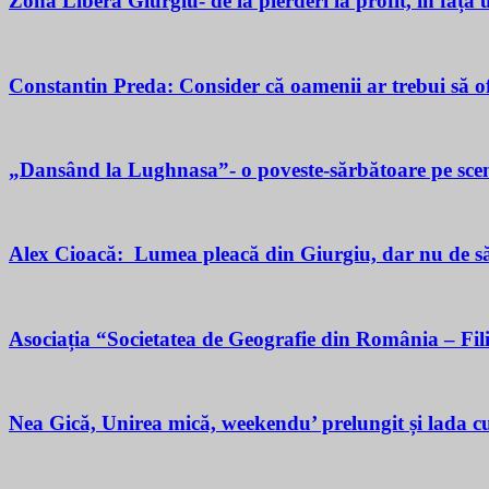
Zona Liberă Giurgiu- de la pierderi la profit, în fața
Constantin Preda: Consider că oamenii ar trebui să of
„Dansând la Lughnasa”- o poveste-sărbătoare pe scen
Alex Cioacă: Lumea pleacă din Giurgiu, dar nu de sărăc
Asociația “Societatea de Geografie din România – Fil
Nea Gică, Unirea mică, weekendu’ prelungit și lada cu