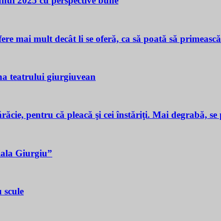
 unui 2025 cu perspective bune
ere mai mult decât li se oferă, ca să poată să primeasc
a teatrului giurgiuvean
ie, pentru că pleacă şi cei înstăriţi. Mai degrabă, se p
iala Giurgiu”
 scule