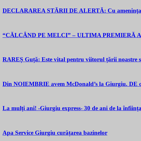
DECLARAREA STĂRII DE ALERTĂ: Cu ameninţarea gu
“CĂLCÂND PE MELCI” – ULTIMA PREMIERĂ A
RAREȘ Guță: Este vital pentru viitorul țării noastre să 
Din NOIEMBRIE avem McDonald’s la Giurgiu. DE ce M
La mulţi ani! -Giurgiu express- 30 de ani de la înfiinţ
Apa Service Giurgiu curățarea bazinelor