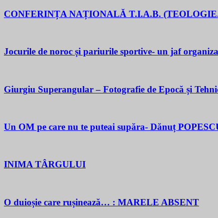
CONFERINȚA NAȚIONALĂ T.I.A.B. (TEOLOGIE.
Jocurile de noroc și pariurile sportive- un jaf organiza
Giurgiu Superangular – Fotografie de Epocă și Tehni
Un OM pe care nu te puteai supăra- Dănuț POPESC
INIMA TÂRGULUI
O duioșie care rușinează… : MARELE ABSENT