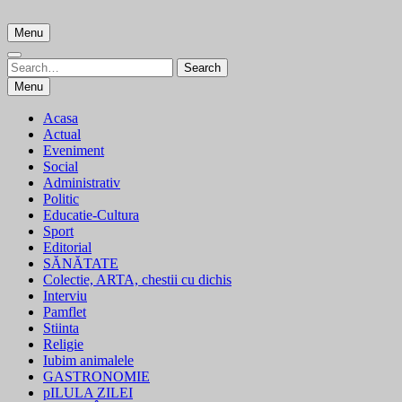
Skip
to
Menu
content
Search
Search
for:
Menu
Acasa
Actual
Eveniment
Social
Administrativ
Politic
Educatie-Cultura
Sport
Editorial
SĂNĂTATE
Colectie, ARTA, chestii cu dichis
Interviu
Pamflet
Stiinta
Religie
Iubim animalele
GASTRONOMIE
pILULA ZILEI