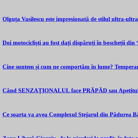
Olguța Vasilescu este impresionată de stilul ultra-ultr
Doi motocicliști au fost dați dispăruți în boscheții di
Cine suntem și cum ne comportăm în lume? Temperamen
Când SENZAȚIONALUL face PRĂPĂD sau Apetitul pent
Ce soarta va avea Complexul Stejarul din Pădurea Bă