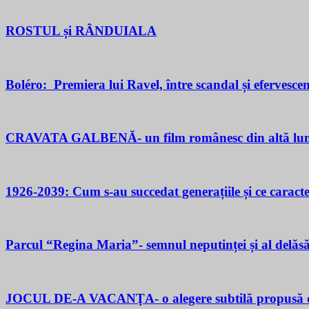
ROSTUL și RÂNDUIALA
Boléro: Premiera lui Ravel, între scandal și efervesce
CRAVATA GALBENĂ- un film românesc din altă lu
1926-2039: Cum s-au succedat generațiile și ce caracter
Parcul “Regina Maria”- semnul neputinței și al delăsăr
JOCUL DE-A VACANŢA- o alegere subtilă propusă d