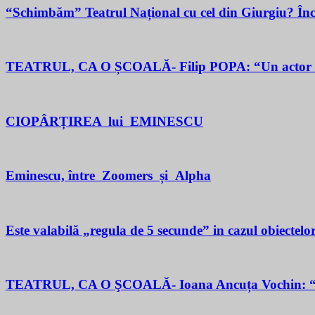
“Schimbăm” Teatrul Național cu cel din Giurgiu? În
TEATRUL, CA O ȘCOALĂ- Filip POPA: “Un actor este un 
CIOPÂRȚIREA lui EMINESCU
Eminescu, între Zoomers și Alpha
Este valabilă „regula de 5 secunde” in cazul obiectelor
TEATRUL, CA O ŞCOALĂ- Ioana Ancuța Vochin: “Sun