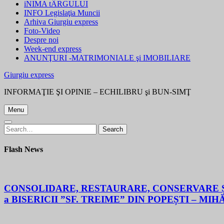
iNIMA tÂRGULUI
INFO Legislaţia Muncii
Arhiva Giurgiu express
Foto-Video
Despre noi
Week-end express
ANUNŢURI -MATRIMONIALE şi IMOBILIARE
Giurgiu express
INFORMAŢIE ŞI OPINIE – ECHILIBRU şi BUN-SIMŢ
Menu
Search
Search
for:
Flash News
CONSOLIDARE, RESTAURARE, CONSERVARE ȘI
a BISERICII ”SF. TREIME” DIN POPEȘTI – MIH