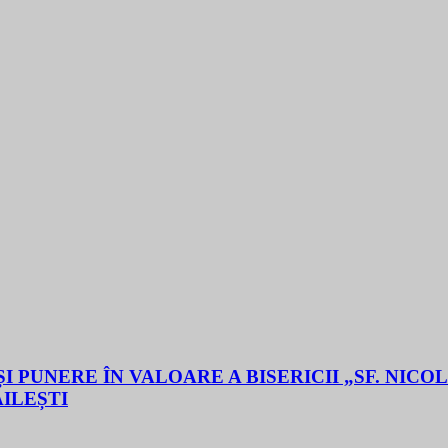
 PUNERE ÎN VALOARE A BISERICII „SF. NICO
ĂILEȘTI