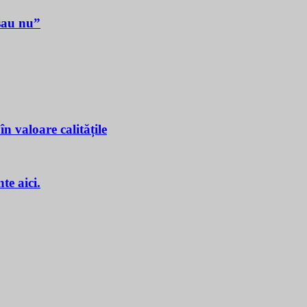
sau nu”
n valoare calitățile
e aici.