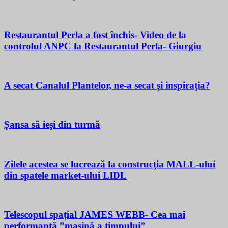
Restaurantul Perla a fost închis- Video de la
controlul ANPC la Restaurantul Perla- Giurgiu
A secat Canalul Plantelor, ne-a secat şi inspiraţia?
Şansa să ieşi din turmă
Zilele acestea se lucrează la construcţia MALL-ului
din spatele market-ului LIDL
Telescopul spațial JAMES WEBB- Cea mai
performantă ”mașină a timpului”