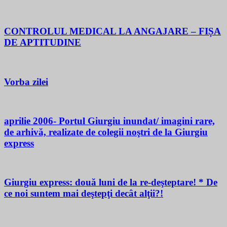
CONTROLUL MEDICAL LA ANGAJARE – FIȘA
DE APTITUDINE
Vorba zilei
aprilie 2006- Portul Giurgiu inundat/ imagini rare,
de arhivă, realizate de colegii noştri de la Giurgiu
express
Giurgiu express: două luni de la re-deşteptare! * De
ce noi suntem mai deştepţi decât alţii?!