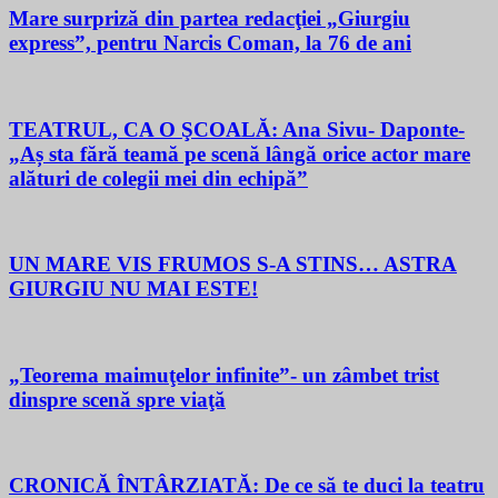
Mare surpriză din partea redacţiei „Giurgiu
express”, pentru Narcis Coman, la 76 de ani
TEATRUL, CA O ŞCOALĂ: Ana Sivu- Daponte-
„Aș sta fără teamă pe scenă lângă orice actor mare
alături de colegii mei din echipă”
UN MARE VIS FRUMOS S-A STINS… ASTRA
GIURGIU NU MAI ESTE!
„Teorema maimuţelor infinite”- un zâmbet trist
dinspre scenă spre viaţă
CRONICĂ ÎNTÂRZIATĂ: De ce să te duci la teatru