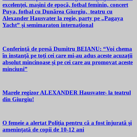
excelenţei, maşini de epocă, fotbal feminin, concert
Puya, fotbal cu Dunărea Giurgiu, teatru cu
Alexander Hausvater la regie, party pe „Pagaya
Yacht” şi semimaraton internaţional
Conferinţă de presă Dumitru BEIANU: “Voi chema
în instanţă pe toţi cei care mi-au adus aceste acuzaţii
absolut mincinoase şi pe cei care au promovat aceste
minciuni”
Marele regizor ALEXANDER Hausvater- la teatrul
din Giurgiu!
O femeie a alertat Poliţia pentru că a fost înjurată şi
ameninţată de copii de 10-12 ani