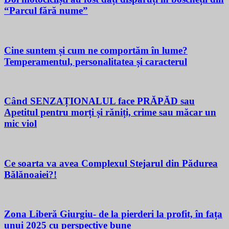
“Parcul fără nume”
Cine suntem și cum ne comportăm în lume?
Temperamentul, personalitatea și caracterul
Când SENZAȚIONALUL face PRĂPĂD sau
Apetitul pentru morți și răniți, crime sau măcar un
mic viol
Ce soarta va avea Complexul Stejarul din Pădurea
Bălănoaiei?!
Zona Liberă Giurgiu- de la pierderi la profit, în fața
unui 2025 cu perspective bune