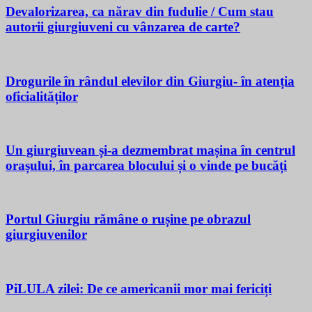
Devalorizarea, ca nărav din fudulie / Cum stau
autorii giurgiuveni cu vânzarea de carte?
Drogurile în rândul elevilor din Giurgiu- în atenția
oficialităților
Un giurgiuvean și-a dezmembrat mașina în centrul
orașului, în parcarea blocului și o vinde pe bucăți
Portul Giurgiu rămâne o rușine pe obrazul
giurgiuvenilor
PiLULA zilei: De ce americanii mor mai fericiți