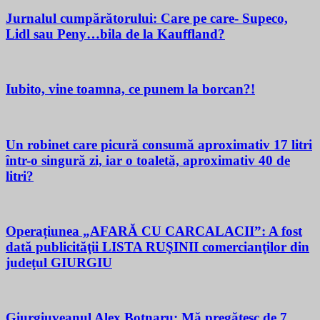
Jurnalul cumpărătorului: Care pe care- Supeco,
Lidl sau Peny…bila de la Kauffland?
Iubito, vine toamna, ce punem la borcan?!
Un robinet care picură consumă aproximativ 17 litri
într-o singură zi, iar o toaletă, aproximativ 40 de
litri?
Operațiunea „AFARĂ CU CARCALACII”: A fost
dată publicităţii LISTA RUŞINII comercianţilor din
judeţul GIURGIU
Giurgiuveanul Alex Botnaru: Mă pregătesc de 7