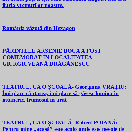
iluzia vremurilor noastre.
România văzută din Hexagon
PĂRINTELE ARSENIE BOCA A FOST
COMEMORAT ÎN LOCALITATEA
GIURGIUVEANĂ DRĂGĂNESCU
TEATRUL, CA O ŞCOALĂ- Georgiana VRAŢIU:
Îmi place căutarea, îmi place să găsesc lumina în
întuneric, frumosul în urât
TEATRUL, CA O ŞCOALĂ- Robert POIANĂ:
Pentru mine „acasă” este acolo unde este nevoie de