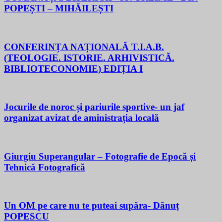
POPEȘTI – MIHĂILEȘTI
CONFERINȚA NAȚIONALĂ T.I.A.B.
(TEOLOGIE. ISTORIE. ARHIVISTICĂ.
BIBLIOTECONOMIE) EDIȚIA I
Jocurile de noroc și pariurile sportive- un jaf
organizat avizat de aministrația locală
Giurgiu Superangular – Fotografie de Epocă și
Tehnică Fotografică
Un OM pe care nu te puteai supăra- Dănuț
POPESCU