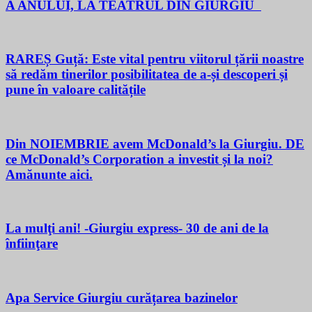
A ANULUI, LA TEATRUL DIN GIURGIU
RAREȘ Guță: Este vital pentru viitorul țării noastre
să redăm tinerilor posibilitatea de a-și descoperi și
pune în valoare calitățile
Din NOIEMBRIE avem McDonald’s la Giurgiu. DE
ce McDonald’s Corporation a investit și la noi?
Amănunte aici.
La mulţi ani! -Giurgiu express- 30 de ani de la
înfiinţare
Apa Service Giurgiu curățarea bazinelor