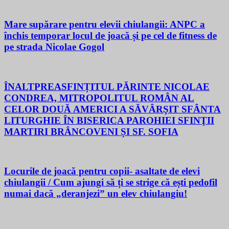
Mare supărare pentru elevii chiulangii: ANPC a
închis temporar locul de joacă și pe cel de fitness de
pe strada Nicolae Gogol
ÎNALTPREASFINȚITUL PĂRINTE NICOLAE
CONDREA, MITROPOLITUL ROMÂN AL
CELOR DOUĂ AMERICI A SĂVÂRŞIT SFÂNTA
LITURGHIE ÎN BISERICA PAROHIEI SFINŢII
MARTIRI BRÂNCOVENI ȘI SF. SOFIA
Locurile de joacă pentru copii- asaltate de elevi
chiulangii / Cum ajungi să ți se strige că ești pedofil
numai dacă „deranjezi” un elev chiulangiu!