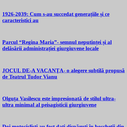
1926-2039: Cum s-au succedat generațiile și ce
caracteristici au
Parcul “Regina Maria”- semnul neputinței și al
delăsării administrației giurgiuvene locale
JOCUL DE-A VACANŢA- o alegere subtilă propusă
de Teatrul Tudor Vianu
Olguța Vasilescu este impresionată de stilul ultra-
ultra minimal al peisagisticii giurgiuvene
Doi motocicliști au fost dați dispăruți în boscheții din