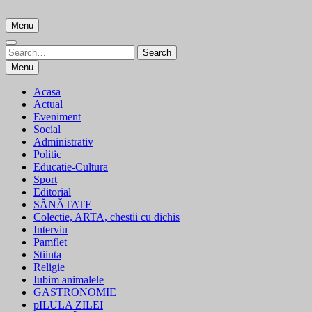
Skip
to
Menu
content
Search
Search
for:
Menu
Acasa
Actual
Eveniment
Social
Administrativ
Politic
Educatie-Cultura
Sport
Editorial
SĂNĂTATE
Colectie, ARTA, chestii cu dichis
Interviu
Pamflet
Stiinta
Religie
Iubim animalele
GASTRONOMIE
pILULA ZILEI