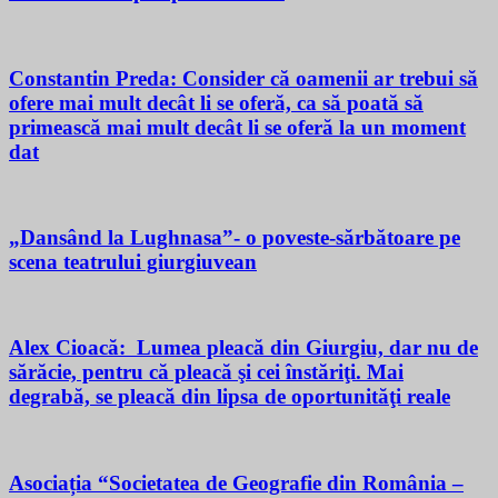
Constantin Preda: Consider că oamenii ar trebui să
ofere mai mult decât li se oferă, ca să poată să
primească mai mult decât li se oferă la un moment
dat
„Dansând la Lughnasa”- o poveste-sărbătoare pe
scena teatrului giurgiuvean
Alex Cioacă: Lumea pleacă din Giurgiu, dar nu de
sărăcie, pentru că pleacă şi cei înstăriţi. Mai
degrabă, se pleacă din lipsa de oportunităţi reale
Asociația “Societatea de Geografie din România –