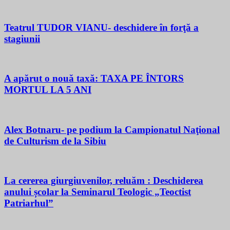
Teatrul TUDOR VIANU- deschidere în forţă a
stagiunii
A apărut o nouă taxă: TAXA PE ÎNTORS
MORTUL LA 5 ANI
Alex Botnaru- pe podium la Campionatul Naţional
de Culturism de la Sibiu
La cererea giurgiuvenilor, reluăm : Deschiderea
anului școlar la Seminarul Teologic „Teoctist
Patriarhul”