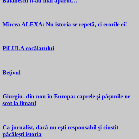
Bălănescu n-au mai apărut…
Mircea ALEXA: Nu istoria se repetă, ci erorile ei!
PiLULA cocălarului
Beţivul
Giurgiu- din nou în Europa: caprele şi păşunile ne
scot la liman!
Ca jurnalist, dacă nu eşti responsabil şi cinstit
păcăleşti istoria