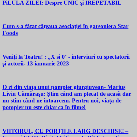
PiLULA ZILEI: Despre UNIC și IREPETABIL
Cum s-a fătat căţeaua asociaţiei în garsoniera Star
Foods
Veniţi la Teatru! : „X si 0″- interviuri cu spectatorii
şi actorii- 13 ianuarie 2023
O zi din viața unui pompier giurgiuvean- Marius
Liviu Cămărașu: Știm când am plecat de acasă dar
nu știm când ne întoarcem. Pentru noi, viața de
pompier nu este chiar ca în filme!
VIITORUL, CU PORŢILE LARG DESCHISE! –