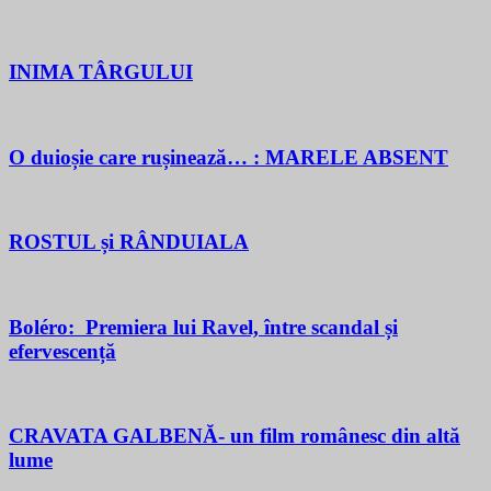
INIMA TÂRGULUI
O duioșie care rușinează… : MARELE ABSENT
ROSTUL și RÂNDUIALA
Boléro: Premiera lui Ravel, între scandal și
efervescență
CRAVATA GALBENĂ- un film românesc din altă
lume