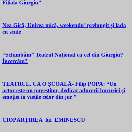
Filiala Giurgiu”
Nea Gică, Unirea mică, weekendu’ prelungit și lada
cu scule
“Schimbăm” Teatrul Național cu cel din Giurgiu?
Încercăm?
TEATRUL, CA O ȘCOALĂ- Filip POPA: “Un
actor este un povestitor, dedicat aducerii bucuriei și
emoției în viețile celor din jur ”
CIOPÂRȚIREA lui EMINESCU