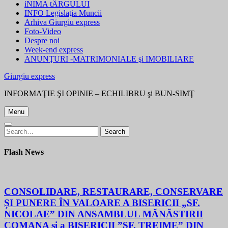
iNIMA tÂRGULUI
INFO Legislaţia Muncii
Arhiva Giurgiu express
Foto-Video
Despre noi
Week-end express
ANUNŢURI -MATRIMONIALE şi IMOBILIARE
Giurgiu express
INFORMAŢIE ŞI OPINIE – ECHILIBRU şi BUN-SIMŢ
Menu
Search
Search
for:
Flash News
CONSOLIDARE, RESTAURARE, CONSERVARE
ȘI PUNERE ÎN VALOARE A BISERICII „SF.
NICOLAE” DIN ANSAMBLUL MĂNĂSTIRII
COMANA și a BISERICII ”SF. TREIME” DIN