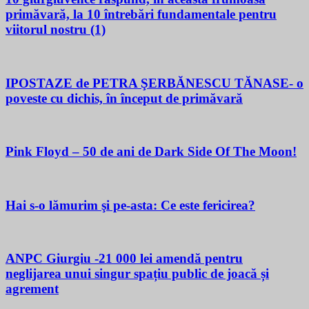
primăvară, la 10 întrebări fundamentale pentru
viitorul nostru (1)
IPOSTAZE de PETRA ŞERBĂNESCU TĂNASE- o
poveste cu dichis, în început de primăvară
Pink Floyd – 50 de ani de Dark Side Of The Moon!
Hai s-o lămurim şi pe-asta: Ce este fericirea?
ANPC Giurgiu -21 000 lei amendă pentru
neglijarea unui singur spațiu public de joacă și
agrement