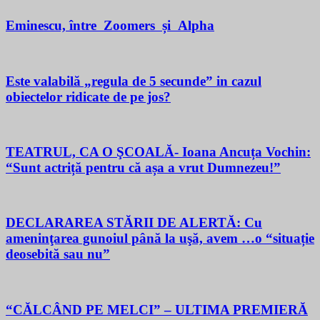
Eminescu, între Zoomers și Alpha
Este valabilă „regula de 5 secunde” in cazul
obiectelor ridicate de pe jos?
TEATRUL, CA O ŞCOALĂ- Ioana Ancuța Vochin:
“Sunt actriță pentru că așa a vrut Dumnezeu!”
DECLARAREA STĂRII DE ALERTĂ: Cu
ameninţarea gunoiul până la uşă, avem …o “situație
deosebită sau nu”
“CĂLCÂND PE MELCI” – ULTIMA PREMIERĂ