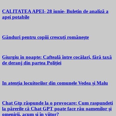
CALITATEA APEI- 28 iunie- Buletin de analiză a
apei potabile
Gânduri pentru copiii crescuţi româneşte
Giurgiu în noapte: Cafteală între cocălari, fără taxă
de deranj din partea Poliției
In atenția locuitorilor din comunele Vedea și Malu
Chat Gtp răspunde la o provocare: Cum raspundeti
la părerile că Chat GPT poate face rău oamenilor şi
omenirii, acum si în viitor?