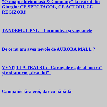
“O noapte furtunoasă & Company” la teatrul din
Giurgiu: CE SPECTACOL, CE ACTORI, CE
REGIZOR!!
TANDEMUL PNL – Locomotiva și vagoanele
De ce nu am avea nevoie de AURORA MALL ?
VENIȚI LA TEATRU: “Caragiale e „de-al nostru”
și noi suntem „de-ai lui”!
Campanie fără eroi, dar cu năbădăi