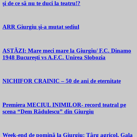
şi de ce să nu te duci la teatru!?
ARR Giurgiu şi-a mutat sediul
ASTĂZI: Mare meci mare la Giurgiu/ F.C. Dinamo
1948 București vs A.F.C. Unirea Slobozia
NICHIFOR CRAINIC – 50 de ani de eternitate
Premiera MECIUL INIMILOR- record teatral pe
scena “Dem Rădulescu” din Giurgiu
Week-end de pomină la Giurgiu: Târg agricol, Gala