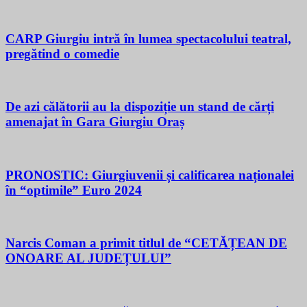
CARP Giurgiu intră în lumea spectacolului teatral,
pregătind o comedie
De azi călătorii au la dispoziție un stand de cărți
amenajat în Gara Giurgiu Oraș
PRONOSTIC: Giurgiuvenii și calificarea naționalei
în “optimile” Euro 2024
Narcis Coman a primit titlul de “CETĂȚEAN DE
ONOARE AL JUDEȚULUI”