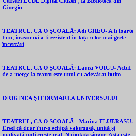
Cursuri ECDL Digital Citizen , la Biblioteca din
Giurgiu
TEATRUL, CA O ŞCOALĂ: Adi GHEO- A fi foarte
bun, înseamnă a fi rezistent în fața celor mai grele
încercări
TEATRUL, CA O ŞCOALĂ: Laura VOICU- Actul
de a merge la teatru este unul cu adevărat intim
ORIGINEA ȘI FORMAREA UNIVERSULUI
TEATRUL, CA O ŞCOALĂ- Marina FLUERAŞU:
Cred că doar într-o echipă valoroasă, unită și
motivată poți crește real. Niciodată singur. Asta este