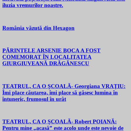
iluzia vremurilor noastre.
România văzută din Hexagon
PĂRINTELE ARSENIE BOCA A FOST
COMEMORAT ÎN LOCALITATEA
GIURGIUVEANĂ DRĂGĂNESCU
TEATRUL, CA O ŞCOALĂ- Georgiana VRAŢIU:
Îmi place căutarea, îmi place să găsesc lumina în
întuneric, frumosul în urât
TEATRUL, CA O ŞCOALĂ- Robert POIANĂ:
Pentru mine „acasă” este acolo unde este nevoie de