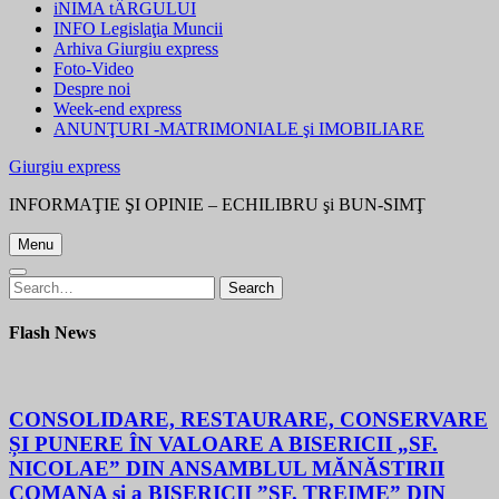
iNIMA tÂRGULUI
INFO Legislaţia Muncii
Arhiva Giurgiu express
Foto-Video
Despre noi
Week-end express
ANUNŢURI -MATRIMONIALE şi IMOBILIARE
Giurgiu express
INFORMAŢIE ŞI OPINIE – ECHILIBRU şi BUN-SIMŢ
Menu
Search
Search
for:
Flash News
CONSOLIDARE, RESTAURARE, CONSERVARE
ȘI PUNERE ÎN VALOARE A BISERICII „SF.
NICOLAE” DIN ANSAMBLUL MĂNĂSTIRII
COMANA și a BISERICII ”SF. TREIME” DIN