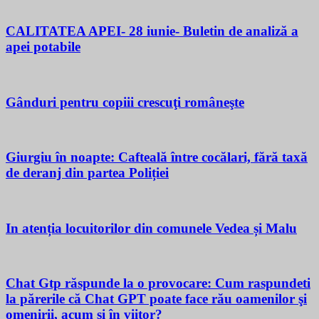
CALITATEA APEI- 28 iunie- Buletin de analiză a
apei potabile
Gânduri pentru copiii crescuţi româneşte
Giurgiu în noapte: Cafteală între cocălari, fără taxă
de deranj din partea Poliției
In atenția locuitorilor din comunele Vedea și Malu
Chat Gtp răspunde la o provocare: Cum raspundeti
la părerile că Chat GPT poate face rău oamenilor şi
omenirii, acum si în viitor?