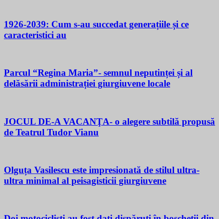
1926-2039: Cum s-au succedat generațiile și ce
caracteristici au
Parcul “Regina Maria”- semnul neputinței și al
delăsării administrației giurgiuvene locale
JOCUL DE-A VACANŢA- o alegere subtilă propusă
de Teatrul Tudor Vianu
Olguța Vasilescu este impresionată de stilul ultra-
ultra minimal al peisagisticii giurgiuvene
Doi motocicliști au fost dați dispăruți în boscheții din