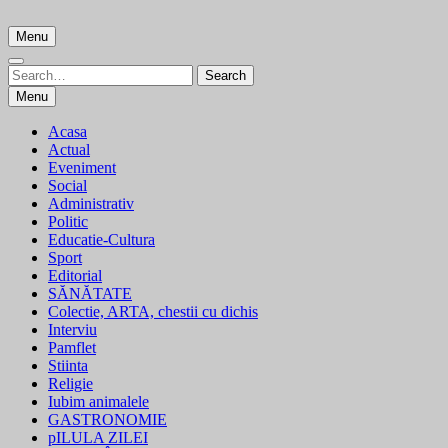
Skip
to
Menu
content
Search
Search
for:
Menu
Acasa
Actual
Eveniment
Social
Administrativ
Politic
Educatie-Cultura
Sport
Editorial
SĂNĂTATE
Colectie, ARTA, chestii cu dichis
Interviu
Pamflet
Stiinta
Religie
Iubim animalele
GASTRONOMIE
pILULA ZILEI