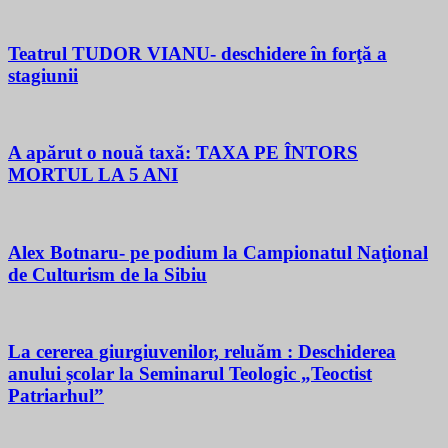
Teatrul TUDOR VIANU- deschidere în forţă a
stagiunii
A apărut o nouă taxă: TAXA PE ÎNTORS
MORTUL LA 5 ANI
Alex Botnaru- pe podium la Campionatul Naţional
de Culturism de la Sibiu
La cererea giurgiuvenilor, reluăm : Deschiderea
anului școlar la Seminarul Teologic „Teoctist
Patriarhul”