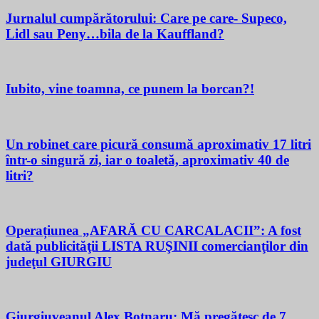
Jurnalul cumpărătorului: Care pe care- Supeco,
Lidl sau Peny…bila de la Kauffland?
Iubito, vine toamna, ce punem la borcan?!
Un robinet care picură consumă aproximativ 17 litri
într-o singură zi, iar o toaletă, aproximativ 40 de
litri?
Operațiunea „AFARĂ CU CARCALACII”: A fost
dată publicităţii LISTA RUŞINII comercianţilor din
judeţul GIURGIU
Giurgiuveanul Alex Botnaru: Mă pregătesc de 7