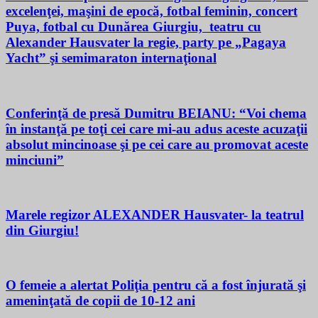
excelenţei, maşini de epocă, fotbal feminin, concert
Puya, fotbal cu Dunărea Giurgiu, teatru cu
Alexander Hausvater la regie, party pe „Pagaya
Yacht” şi semimaraton internaţional
Conferinţă de presă Dumitru BEIANU: “Voi chema
în instanţă pe toţi cei care mi-au adus aceste acuzaţii
absolut mincinoase şi pe cei care au promovat aceste
minciuni”
Marele regizor ALEXANDER Hausvater- la teatrul
din Giurgiu!
O femeie a alertat Poliţia pentru că a fost înjurată şi
ameninţată de copii de 10-12 ani