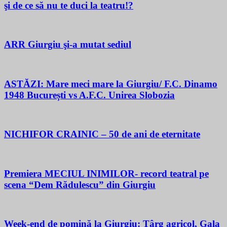
şi de ce să nu te duci la teatru!?
ARR Giurgiu şi-a mutat sediul
ASTĂZI: Mare meci mare la Giurgiu/ F.C. Dinamo
1948 București vs A.F.C. Unirea Slobozia
NICHIFOR CRAINIC – 50 de ani de eternitate
Premiera MECIUL INIMILOR- record teatral pe
scena “Dem Rădulescu” din Giurgiu
Week-end de pomină la Giurgiu: Târg agricol, Gala