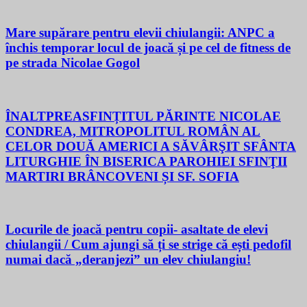
Mare supărare pentru elevii chiulangii: ANPC a
închis temporar locul de joacă și pe cel de fitness de
pe strada Nicolae Gogol
ÎNALTPREASFINȚITUL PĂRINTE NICOLAE
CONDREA, MITROPOLITUL ROMÂN AL
CELOR DOUĂ AMERICI A SĂVÂRŞIT SFÂNTA
LITURGHIE ÎN BISERICA PAROHIEI SFINŢII
MARTIRI BRÂNCOVENI ȘI SF. SOFIA
Locurile de joacă pentru copii- asaltate de elevi
chiulangii / Cum ajungi să ți se strige că ești pedofil
numai dacă „deranjezi” un elev chiulangiu!