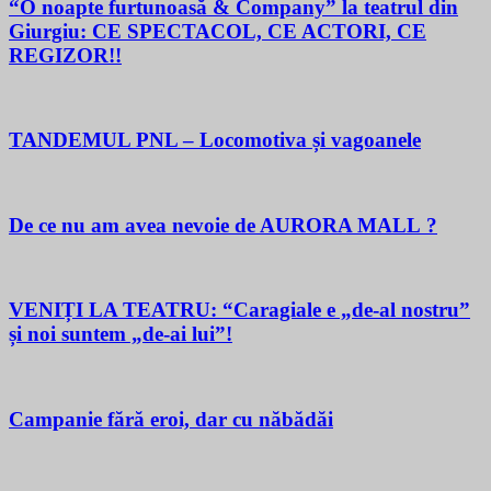
“O noapte furtunoasă & Company” la teatrul din
Giurgiu: CE SPECTACOL, CE ACTORI, CE
REGIZOR!!
TANDEMUL PNL – Locomotiva și vagoanele
De ce nu am avea nevoie de AURORA MALL ?
VENIȚI LA TEATRU: “Caragiale e „de-al nostru”
și noi suntem „de-ai lui”!
Campanie fără eroi, dar cu năbădăi