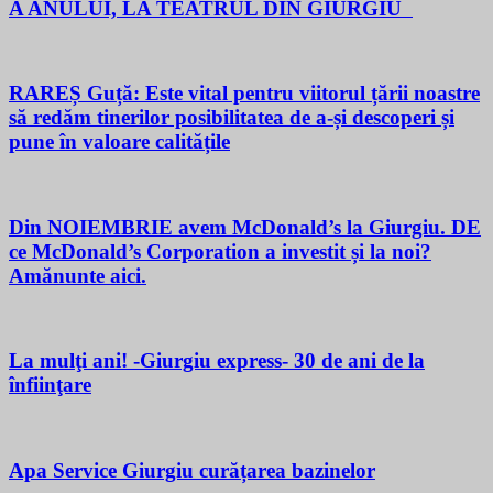
A ANULUI, LA TEATRUL DIN GIURGIU
RAREȘ Guță: Este vital pentru viitorul țării noastre
să redăm tinerilor posibilitatea de a-și descoperi și
pune în valoare calitățile
Din NOIEMBRIE avem McDonald’s la Giurgiu. DE
ce McDonald’s Corporation a investit și la noi?
Amănunte aici.
La mulţi ani! -Giurgiu express- 30 de ani de la
înfiinţare
Apa Service Giurgiu curățarea bazinelor