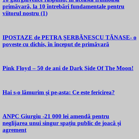
primăvară, la 10 întrebări fundamentale pentru
viitorul nostru (1)
IPOSTAZE de PETRA ŞERBĂNESCU TĂNASE- o
poveste cu dichis, în început de primăvară
Pink Floyd – 50 de ani de Dark Side Of The Moon!
Hai s-o lămurim şi pe-asta: Ce este fericirea?
ANPC Giurgiu -21 000 lei amendă pentru
neglijarea unui singur spațiu public de joacă și
agrement