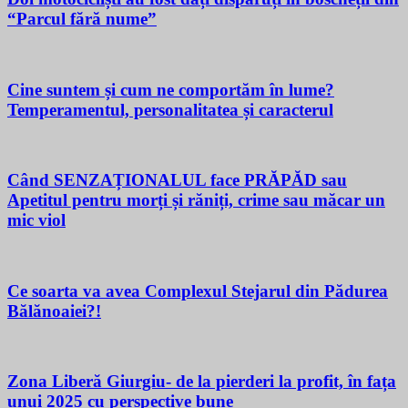
“Parcul fără nume”
Cine suntem și cum ne comportăm în lume?
Temperamentul, personalitatea și caracterul
Când SENZAȚIONALUL face PRĂPĂD sau
Apetitul pentru morți și răniți, crime sau măcar un
mic viol
Ce soarta va avea Complexul Stejarul din Pădurea
Bălănoaiei?!
Zona Liberă Giurgiu- de la pierderi la profit, în fața
unui 2025 cu perspective bune