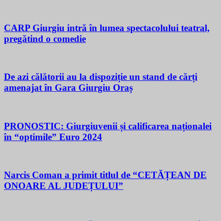
CARP Giurgiu intră în lumea spectacolului teatral,
pregătind o comedie
De azi călătorii au la dispoziție un stand de cărți
amenajat în Gara Giurgiu Oraș
PRONOSTIC: Giurgiuvenii și calificarea naționalei
în “optimile” Euro 2024
Narcis Coman a primit titlul de “CETĂȚEAN DE
ONOARE AL JUDEȚULUI”