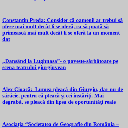
Constantin Preda: Consider că oamenii ar trebui să
ofere mai mult decât li se oferă, ca să poată să
primească mai mult decât li se oferă la un moment
dat
„Dansând la Lughnasa”- o poveste-sărbătoare pe
scena teatrului giurgiuvean
Alex Cioacă: Lumea pleacă din Giurgiu, dar nu de
sărăcie, pentru că pleacă şi cei înstăriţi. Mai
degrabă, se pleacă din lipsa de oportunităţi reale
Asociația “Societatea de Geografie din România –