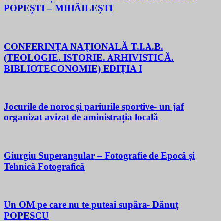
POPEȘTI – MIHĂILEȘTI
CONFERINȚA NAȚIONALĂ T.I.A.B.
(TEOLOGIE. ISTORIE. ARHIVISTICĂ.
BIBLIOTECONOMIE) EDIȚIA I
Jocurile de noroc și pariurile sportive- un jaf
organizat avizat de aministrația locală
Giurgiu Superangular – Fotografie de Epocă și
Tehnică Fotografică
Un OM pe care nu te puteai supăra- Dănuț
POPESCU