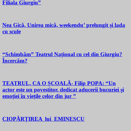
Filiala Giurgiu”
Nea Gică, Unirea mică, weekendu’ prelungit și lada
cu scule
“Schimbăm” Teatrul Național cu cel din Giurgiu?
Încercăm?
TEATRUL, CA O ȘCOALĂ- Filip POPA: “Un
actor este un povestitor, dedicat aducerii bucuriei și
emoției în viețile celor din jur ”
CIOPÂRȚIREA lui EMINESCU