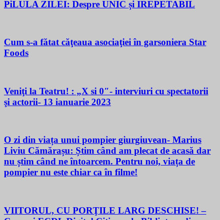
PiLULA ZILEI: Despre UNIC și IREPETABIL
Cum s-a fătat căţeaua asociaţiei în garsoniera Star
Foods
Veniţi la Teatru! : „X si 0″- interviuri cu spectatorii
şi actorii- 13 ianuarie 2023
O zi din viața unui pompier giurgiuvean- Marius
Liviu Cămărașu: Știm când am plecat de acasă dar
nu știm când ne întoarcem. Pentru noi, viața de
pompier nu este chiar ca în filme!
VIITORUL, CU PORŢILE LARG DESCHISE! –