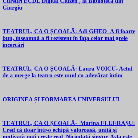
Cursuri ECDL Digital Citizen , la Biblioteca din
Giurgiu
TEATRUL, CA O ŞCOALĂ: Adi GHEO- A fi foarte
bun, înseamnă a fi rezistent în fața celor mai grele
încercări
TEATRUL, CA O ŞCOALĂ: Laura VOICU- Actul
de a merge la teatru este unul cu adevărat intim
ORIGINEA ȘI FORMAREA UNIVERSULUI
TEATRUL, CA O ŞCOALĂ- Marina FLUERAŞU:
Cred că doar într-o echipă valoroasă, unită și
motivată poți crește real. Niciodată singur. Asta este