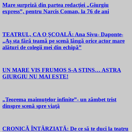
Mare surpriză din partea redacţiei „Giurgiu
express”, pentru Narcis Coman, la 76 de ani
TEATRUL, CA O ŞCOALĂ: Ana Sivu- Daponte-
„Aș sta fără teamă pe scenă lângă orice actor mare
alături de colegii mei din echipă”
UN MARE VIS FRUMOS S-A STINS… ASTRA
GIURGIU NU MAI ESTE!
„Teorema maimuţelor infinite”- un zâmbet trist
dinspre scenă spre viaţă
CRONICĂ ÎNTÂRZIATĂ: De ce să te duci la teatru