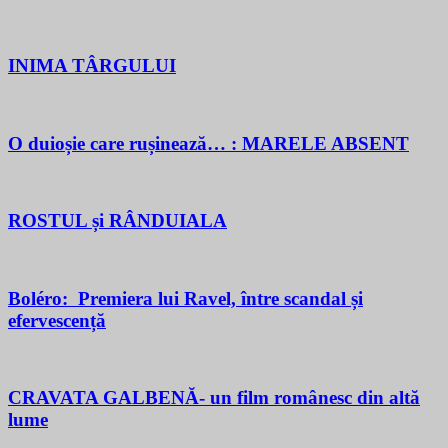
INIMA TÂRGULUI
O duioșie care rușinează… : MARELE ABSENT
ROSTUL și RÂNDUIALA
Boléro: Premiera lui Ravel, între scandal și
efervescență
CRAVATA GALBENĂ- un film românesc din altă
lume