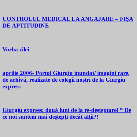
CONTROLUL MEDICAL LA ANGAJARE – FIȘA
DE APTITUDINE
Vorba zilei
aprilie 2006- Portul Giurgiu inundat/ imagini rare,
de arhivă, realizate de colegii noştri de la Giurgiu
express
Giurgiu express: două luni de la re-deşteptare! * De
ce noi suntem mai deştepţi decât alţii?!