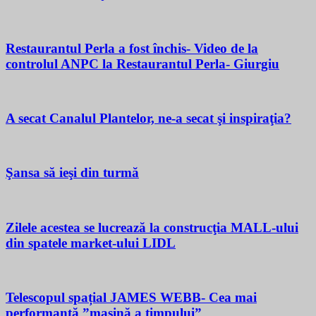
Restaurantul Perla a fost închis- Video de la
controlul ANPC la Restaurantul Perla- Giurgiu
A secat Canalul Plantelor, ne-a secat şi inspiraţia?
Şansa să ieşi din turmă
Zilele acestea se lucrează la construcţia MALL-ului
din spatele market-ului LIDL
Telescopul spațial JAMES WEBB- Cea mai
performantă ”mașină a timpului”