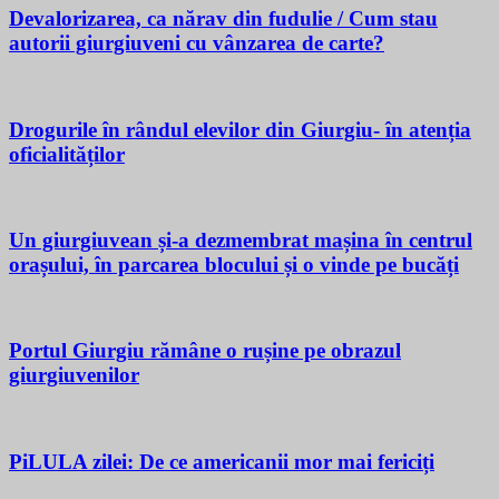
Devalorizarea, ca nărav din fudulie / Cum stau
autorii giurgiuveni cu vânzarea de carte?
Drogurile în rândul elevilor din Giurgiu- în atenția
oficialităților
Un giurgiuvean și-a dezmembrat mașina în centrul
orașului, în parcarea blocului și o vinde pe bucăți
Portul Giurgiu rămâne o rușine pe obrazul
giurgiuvenilor
PiLULA zilei: De ce americanii mor mai fericiți