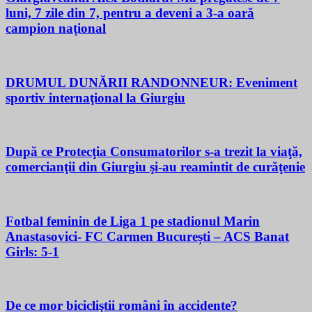
luni, 7 zile din 7, pentru a deveni a 3-a oară
campion naţional
DRUMUL DUNĂRII RANDONNEUR: Eveniment
sportiv internaţional la Giurgiu
După ce Protecţia Consumatorilor s-a trezit la viaţă,
comercianţii din Giurgiu şi-au reamintit de curăţenie
Fotbal feminin de Liga 1 pe stadionul Marin
Anastasovici- FC Carmen București – ACS Banat
Girls: 5-1
De ce mor bicicliştii români în accidente?