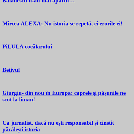
Bălănescu n-au mai apărut…
Mircea ALEXA: Nu istoria se repetă, ci erorile ei!
PiLULA cocălarului
Beţivul
Giurgiu- din nou în Europa: caprele şi păşunile ne
scot la liman!
Ca jurnalist, dacă nu eşti responsabil şi cinstit
păcăleşti istoria